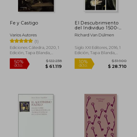
$ 22.650
$ 126.0
10%
50%
dcto.
dcto.
$ 20.385
$ 63.0
Fe y Castigo
El Descubrimiento
del Individuo 1500-
1800
Varios Autores
Richard Van Dülmen
(1)
Ediciones Cátedra, 2020, 1
Siglo XXI Editores, 2016, 1
Edición, Tapa Blanda,
Edición, Tapa Blanda,
Nuevo
Nuevo