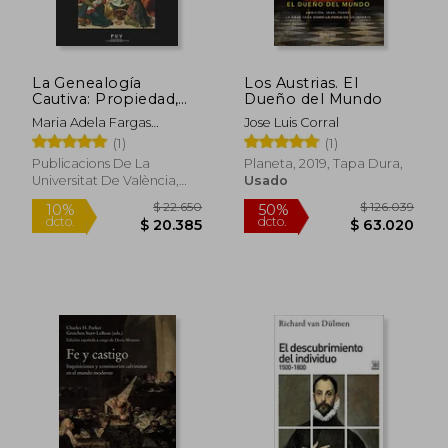
dcto.
dcto.
$ 24.615
$ 52.0
La Genealogía
Los Austrias. El
Cautiva: Propiedad,
Dueño del Mundo
Movilidad y Familia en
Maria Adela Fargas
Jose Luis Corral
Barcelona, 1500-1650
Peñarrocha
(1)
(1)
Publicacions De La
Planeta, 2019, Tapa Dura,
Universitat De València,
Usado
2012, 1ª Edición, Tapa
Blanda, Nuevo