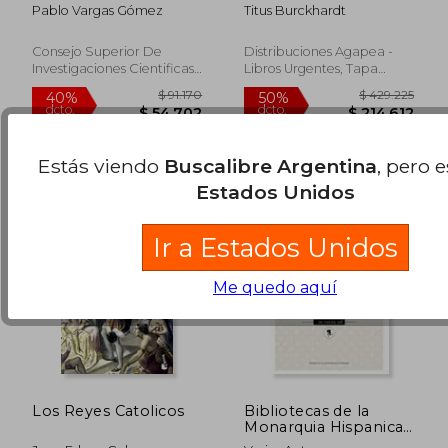
de la Expedición
Significado
Pablo Vargas Gómez
Titus Burckhardt
Magallanes-Elcano
Consejo Superior De
Distribuciones Agapea -
Investigaciones Cientificas,
Libros Urgentes, Tapa
$ 92.991
$ 35.4
50%
10%
2020, Tapa Blanda, Nuevo
Blanda,
Usado
dcto.
dcto.
$ 46.495
$ 31.9
Estás viendo
Buscalibre Argentina
, pero 
Estados Unidos
Ir a Estados Unidos
Me quedo aquí
Los Reyes Catolicos
Bibliotecas de la
Monarquia Hispanica
en la Primera