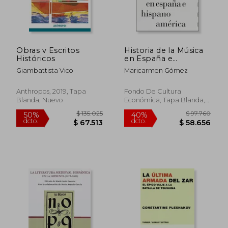
Obras v Escritos
Historia de la Música
Históricos
en España e
Hispanoamérica, Vol.
Giambattista Vico
Maricarmen Gómez
2. De los Reyes
Católicos a Felipe ii
Anthropos, 2019, Tapa
Fondo De Cultura
Blanda, Nuevo
Económica, Tapa Blanda,
Nuevo
$ 135.025
$ 97.7
50%
40%
dcto.
dcto.
$ 67.513
$ 58.6