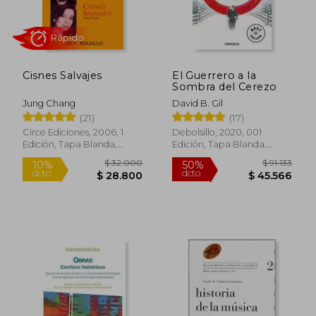
Cisnes Salvajes
El Guerrero a la
Sombra del Cerezo
Jung Chang
David B. Gil
Rápido
(21)
(17)
Circe Ediciones, 2006, 1
Debolsillo, 2020, 001
Edición, Tapa Blanda,
Edición, Tapa Blanda,
Nuevo
Nuevo
$ 32.000
$ 91.
10%
50%
dcto.
dcto.
$ 28.800
$ 45.5