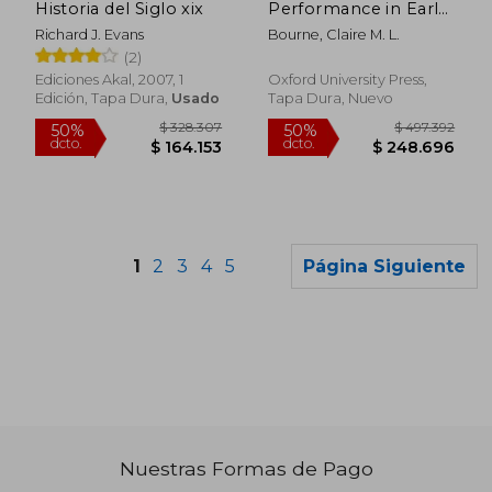
Historia del Siglo xix
Performance in Early
Modern England (en
Richard J. Evans
Bourne, Claire M. L.
Inglés)
(2)
Ediciones Akal, 2007, 1
Oxford University Press,
Edición, Tapa Dura,
Usado
Tapa Dura, Nuevo
1
2
3
4
5
Página Siguiente
Nuestras Formas de Pago
$ 176.870
$ 107.8