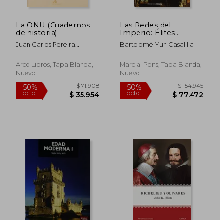
La ONU (Cuadernos
Las Redes del
de historia)
Imperio: Élites
Sociales en la
Juan Carlos Pereira
Bartolomé Yun Casalilla
Articulación de la
Castañares
Monarquía Hispánica
Arco Libros, Tapa Blanda,
Marcial Pons, Tapa Blanda,
Nuevo
Nuevo
$ 109.705
$ 126.6
50%
50%
dcto.
dcto.
$ 54.852
$ 63.3