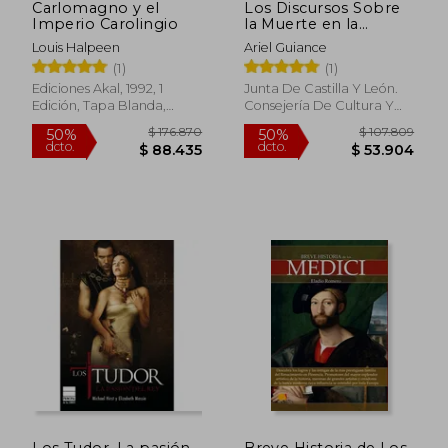
Carlomagno y el
Los Discursos Sobre
Imperio Carolingio
la Muerte en la
Castilla Medieval
Louis Halpeen
Ariel Guiance
(Siglos Vii-Xv)
(1)
(1)
Ediciones Akal, 1992, 1
Junta De Castilla Y León.
Edición, Tapa Blanda,
Consejería De Cultura Y
Nuevo
Turismo, 1998, 1 Edición,
Tapa Blanda, Nuevo
$ 133.988
$ 94.0
50%
50%
dcto.
dcto.
$ 66.994
$ 47.0
Los Tudor. La pasión
Breve Historia de Los