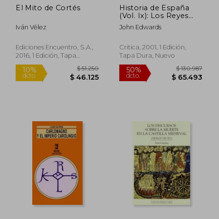
El Mito de Cortés
Historia de España
(Vol. Ix): Los Reyes
Catolicos (1474-1520)
Iván Vélez
John Edwards
Historia de España
Ediciones Encuentro, S.A.,
Critica, 2001, 1 Edición,
2016, 1 Edición, Tapa
Tapa Dura, Nuevo
Blanda, Nuevo
$ 129.928
$ 105.7
50%
50%
dcto.
dcto.
$ 64.964
$ 52.8