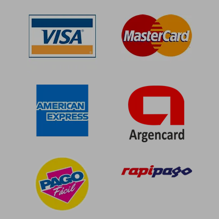
50%
50%
dcto.
dcto.
$ 88.435
$ 53.9