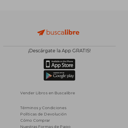
$ 328.307
$ 497.3
50%
50%
dcto.
dcto.
$ 164.153
$ 248.6
¡Descárgate la App GRATIS!
Vender Libros en Buscalibre
Términos y Condiciones
Políticas de Devolución
Cómo Comprar
Nuestras Formas de Pago