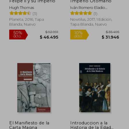
Felipe ii y su Imperio
Imperio Otomano
dcto.
dcto.
$ 52.716
$ 51.7
Hugh Thomas
Iván Romero Eladio
Romero
(3)
(1)
Planeta, 2016, Tapa
Nowtilus, 2017, 1 Edición,
Blanda, Nuevo
Tapa Blanda, Nuevo
El Manifiesto de la
Introduccion a la
Carta Magna
Historia de la Edad