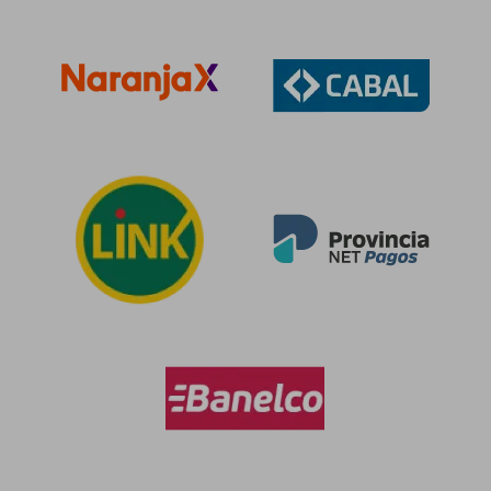
$ 19.050
$ 35.6
10%
10%
dcto.
dcto.
$ 17.145
$ 32.1