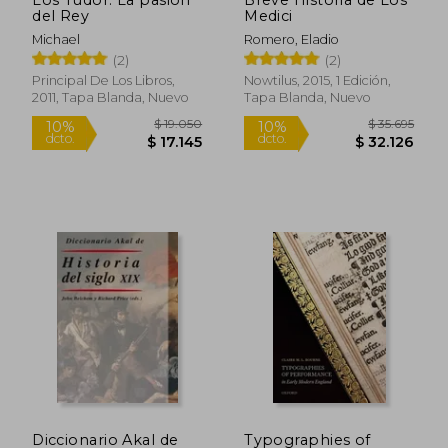
del Rey
Medici
Michael
Romero, Eladio
(2)
(2)
Principal De Los Libros,
Nowtilus, 2015, 1 Edición,
2011, Tapa Blanda, Nuevo
Tapa Blanda, Nuevo
$ 51.250
$ 130.9
10%
50%
dcto.
dcto.
$ 46.125
$ 65.4
Diccionario Akal de
Typographies of