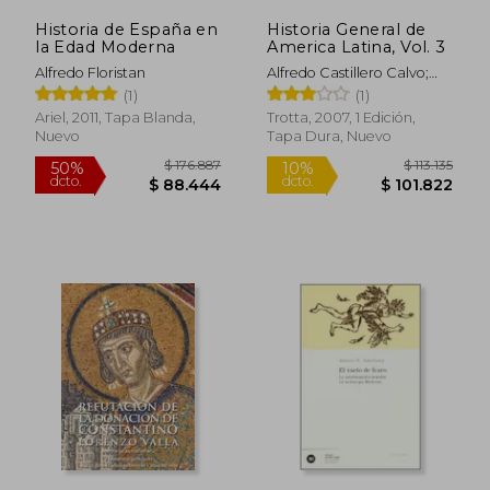
Historia de España en
Historia General de
la Edad Moderna
America Latina, Vol. 3
Alfredo Floristan
Alfredo Castillero Calvo;
Eds. Allan Kuethe
(1)
(1)
Ariel, 2011, Tapa Blanda,
Trotta, 2007, 1 Edición,
Nuevo
Tapa Dura, Nuevo
$ 138.784
$ 88.1
50%
50%
dcto.
dcto.
$ 69.392
$ 44.0