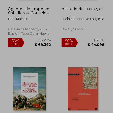
Agentes del Imperio:
misterio de la cruz, el
Caballeros, Corsarios,
Jesuitas y Espías en el
Noel Malcolm
Lucinio Ruano De La Iglesia
Mundo Mediterráneo
del Siglo xvi
Galaxia Gutenberg, 2016, 1
B.a.c., Nuevo
Edición, Tapa Dura, Nuevo
$ 93.034
$ 380.9
50%
50%
dcto.
dcto.
$ 46.517
$ 190.4