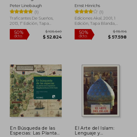
Moderna
Peter Linebaugh
Ernst Hinrichs
$ 140.253
$ 90.4
50%
40%
(1)
(1)
dcto.
dcto.
$ 70.126
$ 54.2
Traficantes De Sueños,
Ediciones Akal, 2001, 1
2013, 1ª Edición, Tapa
Edición, Tapa Blanda,
Blanda, Nuevo
Nuevo
En Búsqueda de las
El Arte del Islam:
Especias: Las Plantas
Lenguaje y