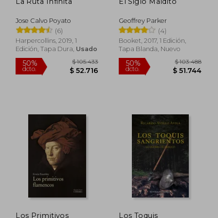
La Ruta Infinita
El Siglo Maldito
Jose Calvo Poyato
Geoffrey Parker
(6)
(4)
Harpercollins, 2019, 1
Booket, 2017, 1 Edición,
Edición, Tapa Dura,
Usado
Tapa Blanda, Nuevo
$ 194.124
$ 124.0
50%
50%
dcto.
dcto.
$ 97.062
$ 62.0
Los Primitivos
Los Toquis