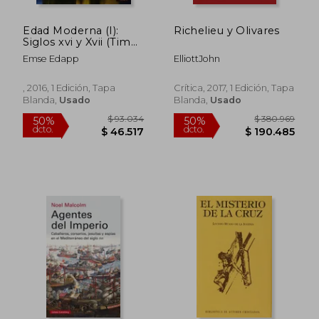
Edad Moderna (I):
Richelieu y Olivares
Siglos xvi y Xvii (Time
Maps)
Emse Edapp
ElliottJohn
, 2016, 1 Edición, Tapa
Crítica, 2017, 1 Edición, Tapa
Blanda,
Usado
Blanda,
Usado
$ 71.908
$ 154.9
50%
50%
dcto.
dcto.
$ 35.954
$ 77.4