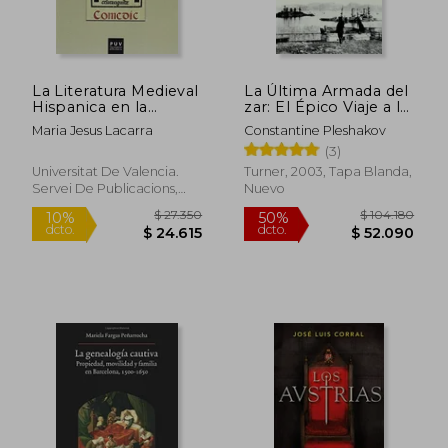
La Literatura Medieval
La Última Armada del
Hispanica en la
zar: El Épico Viaje a la
Imprenta (1475-1600)
Batalla de Tsushima
Maria Jesus Lacarra
Constantine Pleshakov
(3)
Universitat De Valencia.
Turner, 2003, Tapa Blanda,
Servei De Publicacions,
Nuevo
2016, 1 Edición, Tapa
Blanda, Nuevo
$ 27.350
$ 104.1
10%
50%