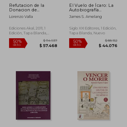
Refutacion de la
El Vuelo de Ícaro: La
Donacion de
Autobiografía
Constantino
Popular en la Europa
Lorenzo Valla
James S. Amelang
Moderna
Ediciones Akal, 2011, 1
Siglo XXI Editores, 1 Edición,
Edición, Tapa Blanda,
Tapa Blanda, Nuevo
Nuevo
$ 176.887
$ 113.
50%
10%
dcto.
dcto.
$ 88.444
$ 101.8