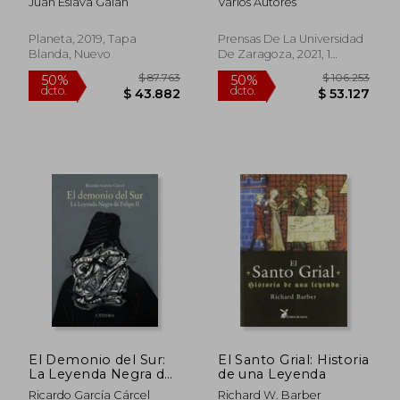
Juan Eslava Galan
Varios Autores
Globalizacion (Siglos
Xvi-Xviii)
Planeta, 2019, Tapa
Prensas De La Universidad
Blanda, Nuevo
De Zaragoza, 2021, 1
Edición, Tapa Blanda,
Nuevo
$ 105.649
$ 115.
50%
50%
dcto.
dcto.
$ 52.824
$ 57.5
El Demonio del Sur:
El Santo Grial: Historia
La Leyenda Negra de
de una Leyenda
Felipe ii
Ricardo García Cárcel
Richard W. Barber