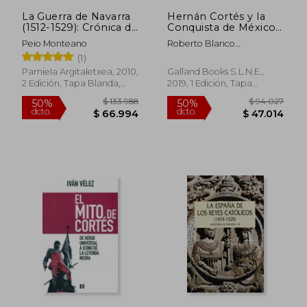
La Guerra de Navarra
Hernán Cortés y la
(1512-1529): Crónica de
Conquista de México:
la Conquista Española
000000000000000
Peio Monteano
Roberto Blanco
(Ensayo y Testimonio)
(Stug3)
Andr&Eacute;S
(1)
Pamiela Argitaletxea, 2010,
Galland Books S.L.N.E.,
2 Edición, Tapa Blanda,
2019, 1 Edición, Tapa
Nuevo
Blanda, Nuevo
$ 87.763
$ 106.2
50%
50%
dcto.
dcto.
$ 43.882
$ 53.1