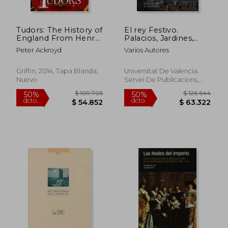
Tudors: The History of
El rey Festivo.
England From Henry
Palacios, Jardines,
Viii to Elizabeth i (en
Mares y Rios Como
Peter Ackroyd
Varios Autores
Inglés)
Escenarios
$ 88.843
$ 106.1
50%
50%
Cortesanos (Siglos
dcto.
dcto.
$ 44.422
$ 53.0
Xvi-Xix)
Griffin, 2014, Tapa Blanda,
Universitat De Valencia.
Nuevo
Servei De Publicacions,
2019, Tapa Blanda, Nuevo