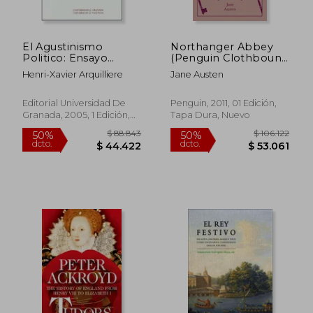
El Agustinismo
Northanger Abbey
$ 122.238
$ 31.9
50%
10%
Politico: Ensayo
(Penguin Clothbound
dcto.
dcto.
$ 61.119
$ 28.7
Sobre la Formacion
Classics) (en Inglés)
Henri-Xavier Arquilliere
Jane Austen
de las Teorias
Politicas en la Edad
Media
Editorial Universidad De
Penguin, 2011, 01 Edición,
Granada, 2005, 1 Edición,
Tapa Dura, Nuevo
Tapa Blanda, Nuevo