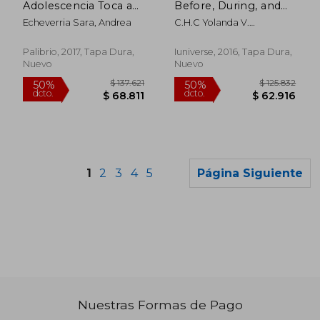
Adolescencia Toca a
Before, During, and
la Puerta
After! Holistic Choices
Echeverria Sara, Andrea
C.H.C Yolanda V.
to Make Before the
Henderson N.D.
Outcome, Real Talk!
(en Inglés)
Palibrio, 2017, Tapa Dura,
Iuniverse, 2016, Tapa Dura,
Nuevo
Nuevo
1
2
3
4
5
Página Siguiente
Nuestras Formas de Pago
$ 124.997
$ 145.6