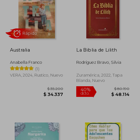
$ 87.918
$ 119.9
50%
50%
dcto.
dcto.
$ 43.959
$ 59.9
Australia
La Biblia de Lilith
Anabella Franco
Rodríguez Bravo, Silvia
(1)
VERA, 2024, Rustico, Nuevo
Zuramérica, 2022, Tapa
Blanda, Nuevo
Rápido