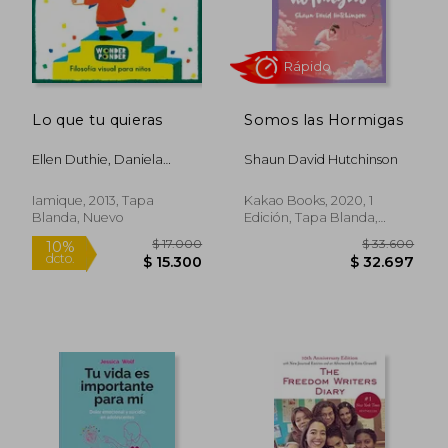
Rápido
Lo que tu quieras
Somos las Hormigas
Ellen Duthie, Daniela
Shaun David Hutchinson
Martagón
Iamique, 2013, Tapa
Kakao Books, 2020, 1
Blanda, Nuevo
Edición, Tapa Blanda,
Nuevo
$ 39.000
$ 82.9
4%
50%
dcto.
dcto.
$ 37.449
$ 41.4