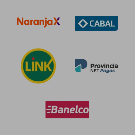
$ 352.039
$ 121.9
50%
50%
dcto.
dcto.
$ 176.020
$ 60.9