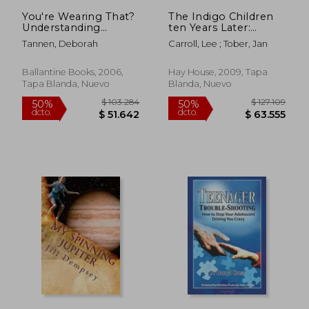
You're Wearing That?
The Indigo Children
Understanding
ten Years Later:
Mothers and
What's Happening
Tannen, Deborah
Carroll, Lee ; Tober, Jan
Daughters in
With the Indigo
Conversation (en
Teenagers! (en Inglés)
Inglés)
Ballantine Books, 2006,
Hay House, 2009, Tapa
Tapa Blanda, Nuevo
Blanda, Nuevo
$ 114.190
$ 98.3
50%
50%
dcto.
dcto.
$ 57.095
$ 49.1