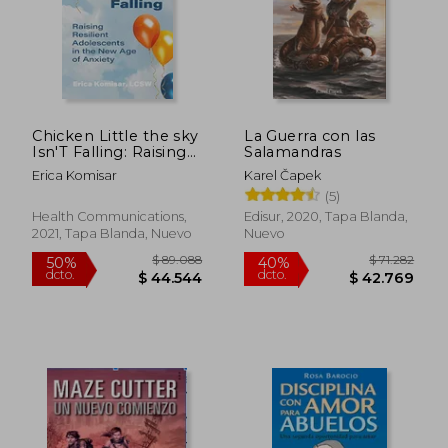
Chicken Little the sky
La Guerra con las
Isn'T Falling: Raising
Salamandras
Resilient Adolescents
Erica Komisar
Karel Čapek
in the new age of
(5)
$ 29.250
$ 91.7
Anxiety (en Inglés)
10%
50%
dcto.
dcto.
$ 26.325
$ 45.8
Health Communications,
Edisur, 2020, Tapa Blanda,
2021, Tapa Blanda, Nuevo
Nuevo