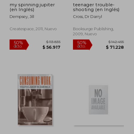
my spinning jupiter
teenager trouble-
(en Inglés)
shooting (en Inglés)
Dempsey, Jill
Cross, Dr Darryl
Createspace, 2011, Nuevo
Booksurge Publishing,
2009, Nuevo
$ 104.709
$ 101.2
50%
50%
dcto.
dcto.
$ 52.355
$ 50.6