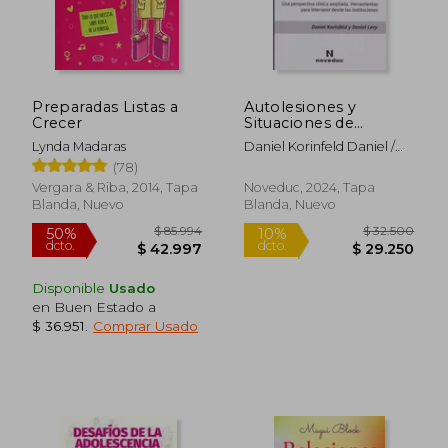
Preparadas Listas a
Autolesiones y
Crecer
Situaciones de
Suicidio en
Lynda Madaras
Daniel Korinfeld Daniel /
Adolescentes
Levy
(78)
Vergara & Riba, 2014, Tapa
Noveduc, 2024, Tapa
Blanda, Nuevo
Blanda, Nuevo
Disponible
Usado
en Buen Estado a
$ 36.951
.
Comprar Usado
$ 85.994
$ 32.5
50%
10%
dcto.
dcto.
$ 42.997
$ 29.2