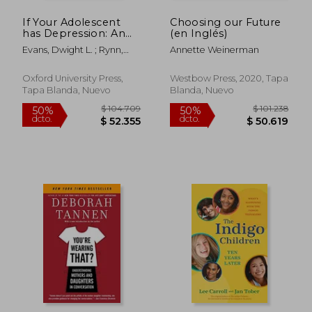
If Your Adolescent
Choosing our Future
has Depression: An
(en Inglés)
Essential Resource
Evans, Dwight L. ; Rynn,
Annette Weinerman
for Parents
Moira A. ; Ellison, Katherine
(Adolescent Mental
Health Initiative) (en
Oxford University Press,
Westbow Press, 2020, Tapa
Inglés)
Tapa Blanda, Nuevo
Blanda, Nuevo
$ 130.744
$ 326.4
50%
50%
dcto.
dcto.
$ 65.372
$ 163.2