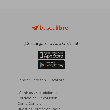
$ 137.621
$ 125.8
50%
50%
dcto.
dcto.
$ 68.811
$ 62.9
¡Descárgate la App GRATIS!
Vender Libros en Buscalibre
Términos y Condiciones
Políticas de Devolución
Cómo Comprar
Nuestras Formas de Pago