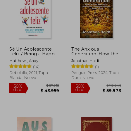
$ 32.500
$ 93.8
10%
50%
dcto.
dcto.
$ 29.250
$ 46.9
Sé Un Adolescente
The Anxious
Feliz / Being a Happy
Generation: How the
Teen
Great Rewiring of
Matthews, Andy
Jonathan Haidt
Childhood is Causing
(14)
(1)
an Epidemic of
Mental Illness (en
Debolsillo, 2021, Tapa
Penguin Press, 2024, Tapa
Inglés)
Blanda, Nuevo
Dura, Nuevo