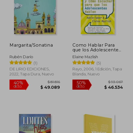
$ 35.200
$ 80.1
40%
dcto.
$ 34.337
$ 48.1
Margarita/Sonatina
Como Hablar Para
que los Adolescentes
Escuchen y Como
Rubén Darío
Elaine Mazlish
Escuchar Para que los
(1)
(5)
Adolescentes Hablen
DE LIRIO EDICIONES,
Rayo, 2006, 1 Edición, Tapa
2022, Tapa Dura, Nuevo
Blanda, Nuevo