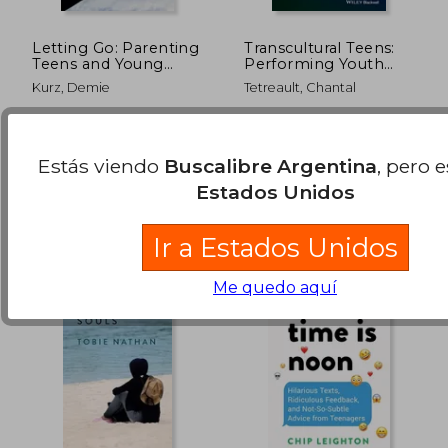
Letting Go: Parenting
Transcultural Teens:
Teens and Young
Performing Youth
Adults in a Time of
Identities in French
Kurz, Demie
Tetreault, Chantal
Uncertainty (en
Cites (en Inglés)
Inglés)
Oxford University Press,
Wiley-Blackwell, Tapa
Tapa Blanda, Nuevo
Dura, Nuevo
$ 818.651
$ 128.6
50%
50%
Estás viendo
Buscalibre Argentina
, pero 
dcto.
dcto.
$ 409.326
$ 64.3
Estados Unidos
Ir a Estados Unidos
Me quedo aquí