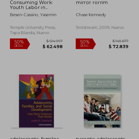
Consuming Work:
mirror rorrim
Youth Labor in
America (en Inglés)
Besen-Cassino, Yasemin
Chase Kennedy
Temple University Press,
Textstream, 2009, Nuevo
Tapa Blanda, Nuevo
$ 103.284
$ 127.1
50%
50%
dcto.
dcto.
$ 51.642
$ 63.5
adolescents, families,
parents: adolescents