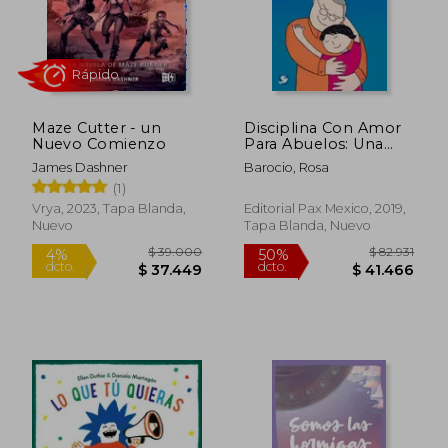
Maze Cutter - un
Disciplina Con Amor
Nuevo Comienzo
Para Abuelos: Una
Segunda
James Dashner
Barocio, Rosa
Oportunidad Para
(1)
Amar
Vrya, 2023, Tapa Blanda,
Editorial Pax Mexico, 2019,
Nuevo
Tapa Blanda, Nuevo
$ 89.088
$ 71.2
50%
40%
dcto.
dcto.
$ 44.544
$ 42.7