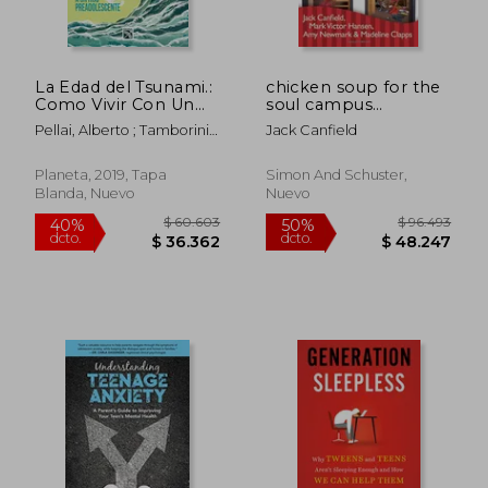
dcto.
dcto.
$ 50.578
$ 38.1
La Edad del Tsunami.:
chicken soup for the
Como Vivir Con Un
soul campus
Hijo Preadolescente
chronicles,101
Pellai, Alberto ; Tamborini,
Jack Canfield
inspirational,
Barbara
supportive, and
humorous stories
Planeta, 2019, Tapa
Simon And Schuster,
about life in college
Blanda, Nuevo
Nuevo