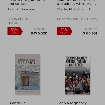
and social
are adults-with-less-
development,how
sense: a christ-
Judith G. Smetana
Stanley Phd, Winston B.
teens construct their
centered approach
worlds
to adolescent
development (en
Blackwell Pub, 2010,
Iuniverse.com, 2013, Nuevo
Inglés)
Nuevo
$ 113.835
$ 142.4
50%
50%
dcto.
dcto.
$ 56.917
$ 71.2
Cuando la
Teen Pregnancy