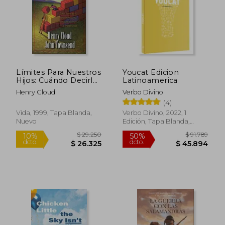
Límites Para Nuestros
Youcat Edicion
$ 81.816
$ 93.0
Hijos: Cuándo Decirles
Latinoamerica
40%
50%
dcto.
dcto.
que 'sí', Cuando
$ 49.089
$ 46.5
Henry Cloud
Verbo Divino
Decirles que 'no', Para
(4)
Poder Ayudar a sus
Hijos a Controlar su
Vida, 1999, Tapa Blanda,
Verbo Divino, 2022, 1
Vida
Nuevo
Edición, Tapa Blanda,
Nuevo