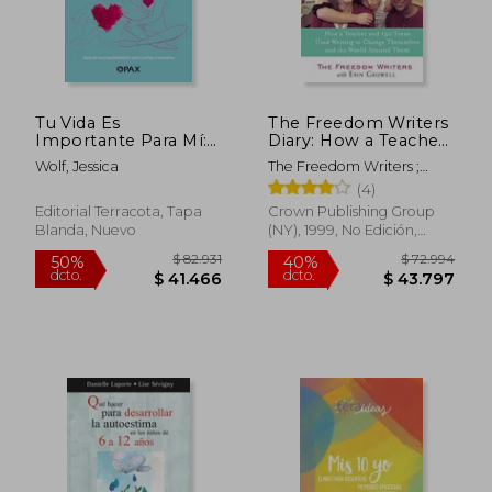
Tu Vida Es
The Freedom Writers
Rápido
Importante Para Mí:
Diary: How a Teacher
Dolor Emocional Y
and 150 Teens Used
Wolf, Jessica
The Freedom Writers ;
Suicidio En
Writing to Change
Gruwell, Erin
(4)
Adolescentes
Themselves and the
World Around Them
Editorial Terracota, Tapa
Crown Publishing Group
(en Inglés)
Blanda, Nuevo
(NY), 1999, No Edición,
Tapa Blanda, Nuevo
$ 17.000
$ 33.6
10%
dcto.
$ 15.300
$ 32.6