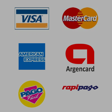
50%
50%
dcto.
dcto.
$ 62.498
$ 72.8