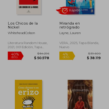
Los Chicos de la
Miranda en
Nickel
retrógrado
WhiteheadColson
Layne, Lauren
Literatura Random House,
VERA., 2025, Tapa Blanda,
2021, 001 Edición, Tapa
Nuevo
Blanda, Nuevo
$ 83.341
$ 84.4
50%
40%
dcto.
dcto.
$ 41.671
$ 50.6