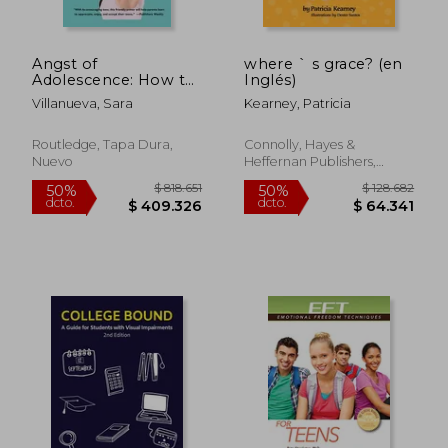
Angst of
where ` s grace? (en
$ 60.603
$ 96.4
Adolescence: How to
Inglés)
40%
50%
dcto.
dcto.
Parent Your Teen and
$ 36.362
$ 48.2
Villanueva, Sara
Kearney, Patricia
Live to Laugh about
It (en Inglés)
Routledge, Tapa Dura,
Connolly, Hayes &
Nuevo
Heffernan Publishers,
Nuevo