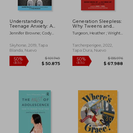
$ 65.102
$ 71.2
40%
40%
dcto.
dcto.
$ 39.061
$ 42.7
Understanding
Generation Sleepless:
Teenage Anxiety: A
Why Tweens and
Parent's Guide to
Teens Aren't Sleeping
Jennifer Browne; Cody
Turgeon, Heather ; Wright,
Improving Your
Enough and How We
Buchanan
Julie ; Siegel, Daniel J.
Teen's Mental Health
Can Help Them (en
(en Inglés)
Inglés)
Skyhorse, 2019, Tapa
Tarcherperigee, 2022,
Blanda, Nuevo
Tapa Dura, Nuevo