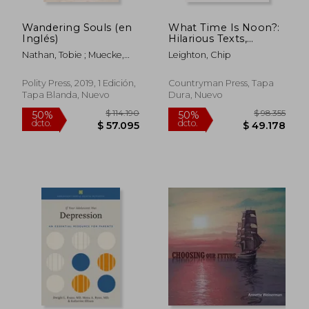
Wandering Souls (en
What Time Is Noon?:
Inglés)
Hilarious Texts,
Ridiculous Feedback,
Nathan, Tobie ; Muecke,
Leighton, Chip
and Not-So-Subtle
Stephen
Advice from
Teenagers (en Inglés)
Polity Press, 2019, 1 Edición,
Countryman Press, Tapa
Tapa Blanda, Nuevo
Dura, Nuevo
$ 300.021
$ 96.5
50%
50%
dcto.
dcto.
$ 150.010
$ 48.2