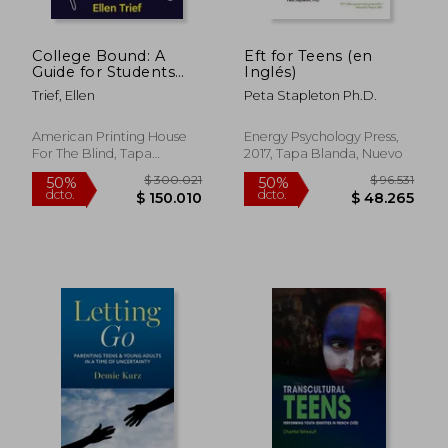
College Bound: A
Eft for Teens (en
Guide for Students
Inglés)
with Visual
Trief, Ellen
Peta Stapleton Ph.D.
Impairments (en
$ 101.749
$ 135.9
Inglés)
50%
50%
dcto.
dcto.
$ 50.875
$ 67.9
American Printing House
Energy Psychology Press,
For The Blind, Tapa
2017, Tapa Blanda, Nuevo
Blanda, Nuevo