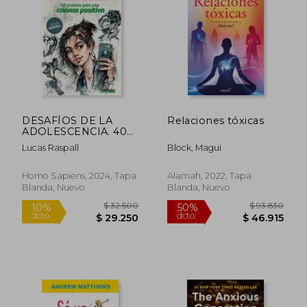
DESAFÍOS DE LA
Relaciones tóxicas
ADOLESCENCIA. 40
Posteos para una
Lucas Raspall
Block, Magui
crianza positiva
Homo Sapiens, 2024, Tapa
Alamah, 2022, Tapa
Blanda, Nuevo
Blanda, Nuevo