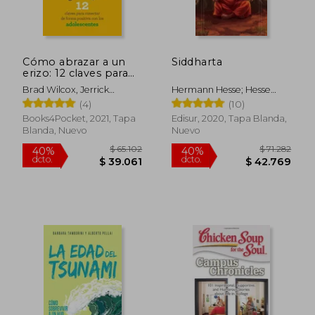
Cómo abrazar a un
Siddharta
erizo: 12 claves para
conectar de forma
Brad Wilcox, Jerrick
Hermann Hesse; Hesse
positiva con los
Robbins
Hermann
(4)
(10)
adolescentes
Books4Pocket, 2021, Tapa
Edisur, 2020, Tapa Blanda,
Blanda, Nuevo
Nuevo
Rápido
$ 84.296
$ 39.6
40%
4%