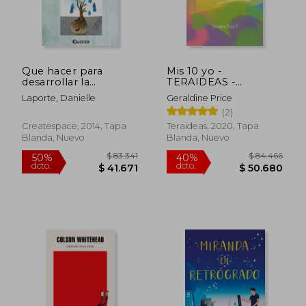
Que hacer para
Mis 10 yo -
desarrollar la
TERAIDEAS -
autoestima en los
Educación Emocional
Laporte, Danielle
Geraldine Price
ninos de 6 a 12 anos
Jóvenes y Adultos -
(2)
Amor Propio -
Emociones y
Createspace, 2014, Tapa
Teraideas, 2020, Tapa
Bienestar
Blanda, Nuevo
Blanda, Nuevo
$ 82.931
$ 72.9
50%
40%
dcto.
dcto.
$ 41.466
$ 43.7