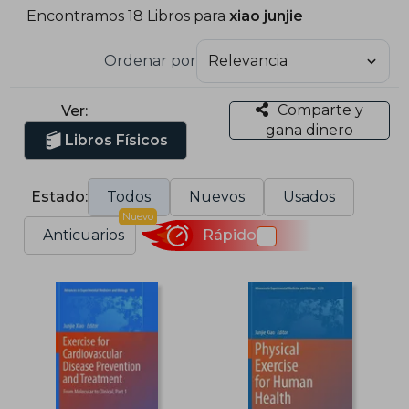
Encontramos 18 Libros para
xiao junjie
Ordenar por
Comparte y
Ver:
gana dinero
Libros Físicos
Estado:
Todos
Nuevos
Usados
Nuevo
Anticuarios
Rápido