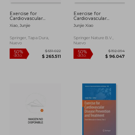
Exercise for
Exercise for
Cardiovascular
Cardiovascular
Disease Prevention
Disease Prevention
Xiao, Junjie
Junjie Xiao
and Treatment: From
and Treatment: From
Molecular to Clinical,
Molecular to Clinical,
Part 2 (en Inglés)
Part 1 (en Inglés)
Springer, Tapa Dura,
Springer Nature B.V.,
Nuevo
Nuevo
$ 531.022
$ 192.0
50%
50%