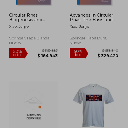
Circular Rnas:
Advances in Circular
Biogenesis and
Rnas: The Basis and
Functions (en Inglés)
Disease Relevance
Xiao, Junjie
Xiao, Junjie
(en Inglés)
Springer, Tapa Blanda,
Springer, Tapa Dura,
Nuevo
Nuevo
$ 369.887
$ 658.8
50%
50%
dcto.
dcto.
$ 184.943
$ 329.4