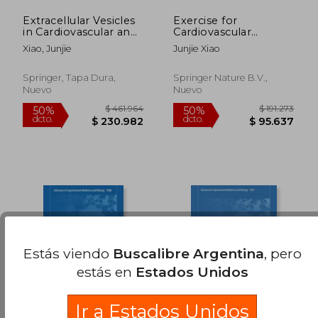
Extracellular Vesicles
Exercise for
$ 461.964
$ 531.0
50%
50%
in Cardiovascular and
Cardiovascular
dcto.
dcto.
$ 230.982
$ 265.5
Metabolic Diseases
Disease Prevention
Xiao, Junjie
Junjie Xiao
(en Inglés)
and Treatment: From
Molecular to Clinical,
Part 2 (en Inglés)
Springer, Tapa Dura,
Springer Nature B.V.,
Nuevo
Nuevo
Estás viendo
Buscalibre Argentina
, pero
estás en
Estados Unidos
Ir a Estados Unidos