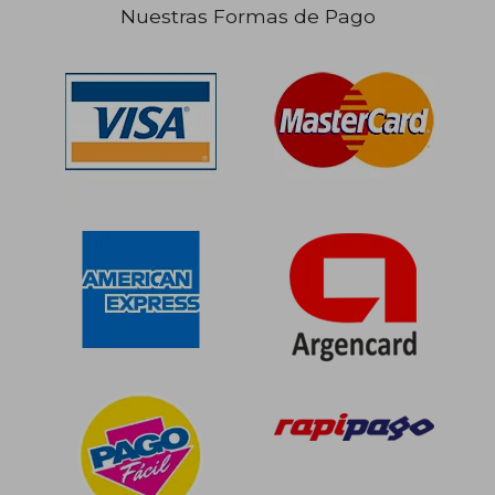
Nuestras Formas de Pago
$ 197.926
$ 508.6
50%
50%
dcto.
dcto.
$ 98.963
$ 254.3