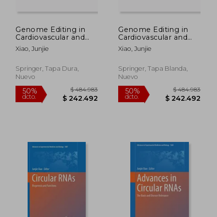
Genome Editing in
Genome Editing in
Cardiovascular and
Cardiovascular and
Metabolic Diseases
Metabolic Diseases
Xiao, Junjie
Xiao, Junjie
(en Inglés)
(en Inglés)
Springer, Tapa Dura,
Springer, Tapa Blanda,
Nuevo
Nuevo
$ 484.983
$ 484.9
50%
50%
dcto.
dcto.
$ 242.492
$ 242.4