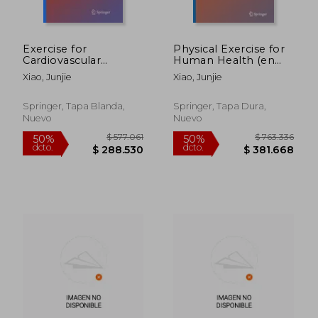
Exercise for
Physical Exercise for
Cardiovascular
Human Health (en
Disease Prevention
Inglés)
Xiao, Junjie
Xiao, Junjie
and Treatment: From
Molecular to Clinical,
Part 1 (en Inglés)
Springer, Tapa Blanda,
Springer, Tapa Dura,
Nuevo
Nuevo
$ 577.061
$ 763.3
50%
50%
dcto.
dcto.
$ 288.530
$ 381.6