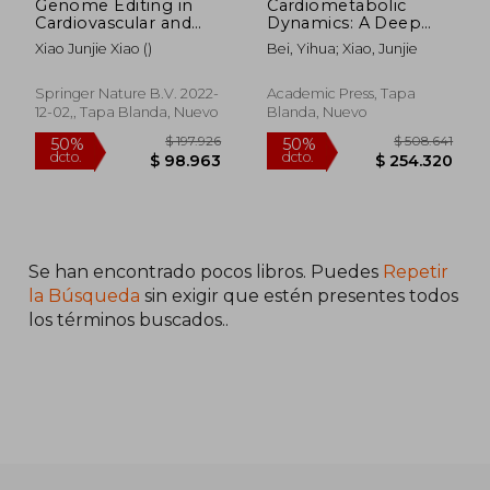
Genome Editing in
Cardiometabolic
Cardiovascular and
Dynamics: A Deep
Metabolic Diseases
Dive Into Health and
Xiao Junjie Xiao ()
Bei, Yihua; Xiao, Junjie
Disease (en Inglés)
Springer Nature B.V. 2022-
Academic Press, Tapa
12-02,, Tapa Blanda, Nuevo
Blanda, Nuevo
$ 461.964
$ 346.8
50%
50%
dcto.
dcto.
$ 230.982
$ 173.4
Se han encontrado pocos libros. Puedes
Repetir
la Búsqueda
sin exigir que estén presentes todos
los términos buscados..