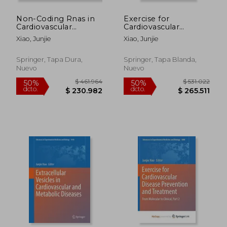
dcto.
dcto.
$ 265.511
$ 96.0
Non-Coding Rnas in
Exercise for
Cardiovascular
Cardiovascular
Diseases (en Inglés)
Disease Prevention
Xiao, Junjie
Xiao, Junjie
and Treatment: From
Molecular to Clinical,
Part 2 (en Inglés)
Springer, Tapa Dura,
Springer, Tapa Blanda,
Nuevo
Nuevo