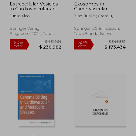
Extracellular Vesicles
Exosomes in
in Cardiovascular and
Cardiovascular
Metabolic Diseases
Diseases: Biomarkers,
Junjie Xiao
Xiao, Junjie ; Cretoiu,
Pathological and
Sanda
Therapeutic Effects
(en Inglés)
Springer Verlag,
Springer, 2018, 1 Edición,
$ 658.840
$ 577.0
Singapore, 2024, Tapa
Tapa Blanda, Nuevo
50%
50%
dcto.
dcto.
Blanda, Nuevo
$ 329.420
$ 288.5