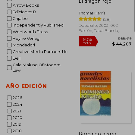
El dragón rojo
Arrow Books
Ediciones B
Thomas Harris
Grijalbo
(28)
Independently Published
Debolsillo, 2003, 002
Edición, Tapa Blanda,
Wentworth Press
Nuevo
Heyne Verlag
Mondadori
Creative Media Partners Llc
Dell
Gale Making Of Modern
Law
AÑO EDICIÓN
2026
2024
2021
$ 
2020
50%
dcto.
$ 4
2019
2018
Domingo negro