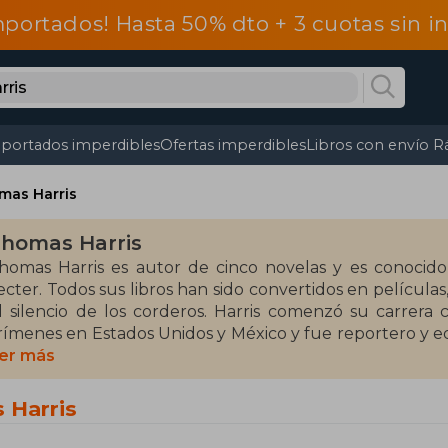
mportados! Hasta 50% dto + 3 cuotas sin 
portados imperdibles
Ofertas imperdibles
Libros con envío R
mas Harris
homas Harris
homas Harris es autor de cinco novelas y es conocid
ecter. Todos sus libros han sido convertidos en película
l silencio de los corderos. Harris comenzó su carrer
rímenes en Estados Unidos y México y fue reportero y edi
ueva York.
er más
 Harris