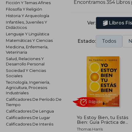
Encontramos 354 Libros
Ficción Y Temas Afines
Filosofía Y Religión
Historia Y Arqueología
Infantiles, Juveniles Y
Ver:
Libros Fí
Didácticos
Lenguaje Y Lingüística
Matemáticas Y Ciencias
Estado:
Todos
N
Medicina, Enfermería,
Veterinaria
Salud, Relaciones Y
Desarrollo Personal
Sociedad Y Ciencias
Sociales
Tecnología, Ingeniería,
Agricultura, Procesos
Industriales
Calificadores De Período De
Tiempo
Calificadores De Lengua
Yo Estoy Bien, tu Estás
Calificadores De Lugar
Bien: Guía Práctica de
Calificadores De Interés
Análisis Conciliatorio
Rápido
Thomas Harris