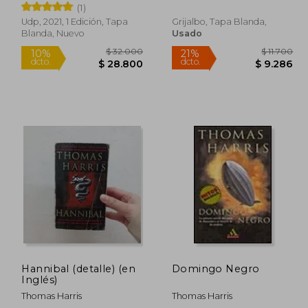
(1)
Udp, 2021, 1 Edición, Tapa
Grijalbo, Tapa Blanda,
Blanda, Nuevo
Usado
44.800
$ 32.000
10%
21%
dcto.
dcto.
0.320
$ 28.800
Hannibal (detalle) (en
Domingo Negro
Inglés)
Thomas Harris
Thomas Harris