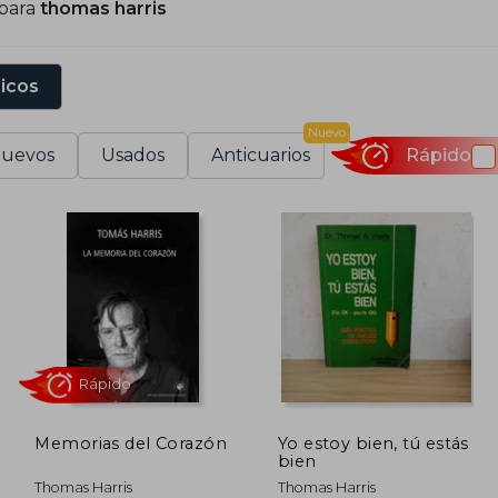
 para
thomas harris
sicos
Nuevo
uevos
Usados
Anticuarios
Rápido
Memorias del Corazón
Yo estoy bien, tú estás
bien
Rápido
Thomas Harris
Thomas Harris