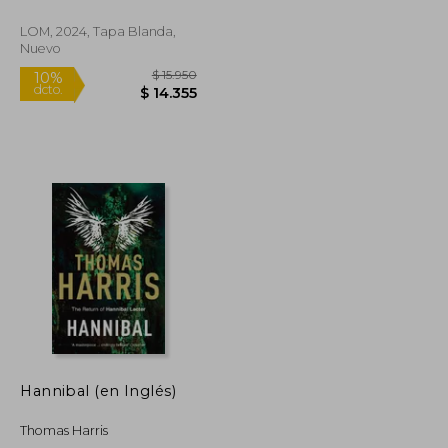
LOM, 2024, Tapa Blanda,
Nuevo
$ 11.700
$ 15.950
10%
dcto.
$ 9.286
$ 14.355
Hannibal (en Inglés)
Thomas Harris