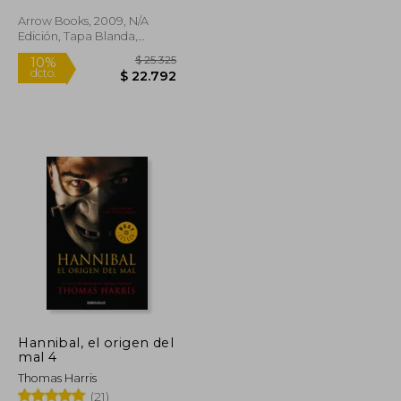
Arrow Books, 2009, N/A
Edición, Tapa Blanda,
Nuevo
$ 25.325
10%
dcto.
$ 16.485
$ 22.792
Hannibal, el origen del
mal 4
Thomas Harris
(21)