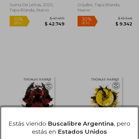
Suma De Letras, 2020,
Grijalbo, Tapa Blanda,
Tapa Blanda, Nuevo
Nuevo
Rápido
Rápido
20.000
$ 47.499
10%
30%
dcto.
dcto.
5.714
$ 42.749
Estás viendo
Buscalibre Argentina
, pero
estás en
Estados Unidos