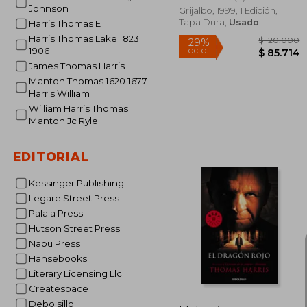
Johnson
Grijalbo, 1999, 1 Edición,
Tapa Dura,
Usado
Harris Thomas E
Harris Thomas Lake 1823
1906
James Thomas Harris
Manton Thomas 1620 1677
Harris William
William Harris Thomas
Manton Jc Ryle
EDITORIAL
$ 1
29%
Kessinger Publishing
dcto.
$ 8
Legare Street Press
Palala Press
Hutson Street Press
Nabu Press
Hansebooks
Literary Licensing Llc
Createspace
Debolsillo