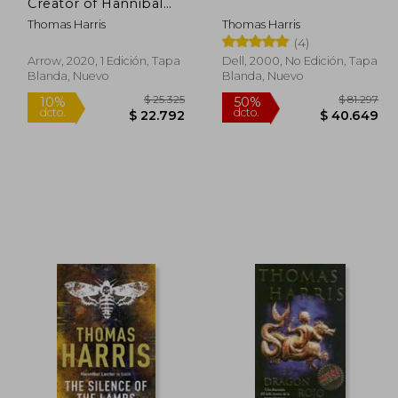
dcto.
dcto.
9.286
$ 39.600
Creator of Hannibal
Lecter (en Inglés)
Thomas Harris
Thomas Harris
(4)
Arrow, 2020, 1 Edición, Tapa
Dell, 2000, No Edición, Tapa
Blanda, Nuevo
Blanda, Nuevo