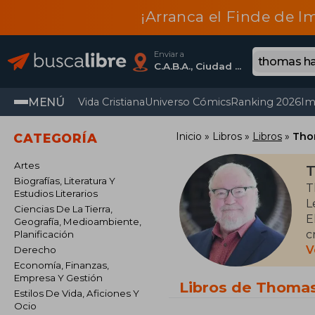
¡Arranca el Finde de I
Enviar a
C.A.B.A., Ciudad Autónoma De Buenos Aires
MENÚ
Vida Cristiana
Universo Cómics
Ranking 2026
Im
Inicio
Libros
Libros
Tho
CATEGORÍA
Artes
T
Biografías, Literatura Y
T
Estudios Literarios
L
Ciencias De La Tierra,
E
Geografía, Medioambiente,
c
Planificación
N
V
Derecho
Economía, Finanzas,
Empresa Y Gestión
Libros de Thomas
Estilos De Vida, Aficiones Y
Ocio