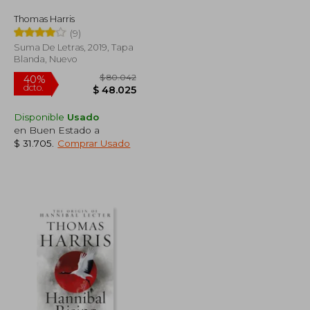
dcto.
$ 39.637
$ 43.009
Thomas Harris
(9)
Suma De Letras, 2019, Tapa
Blanda, Nuevo
Disponible
Usado
en Buen Estado a
$ 31.705
.
Comprar Usado