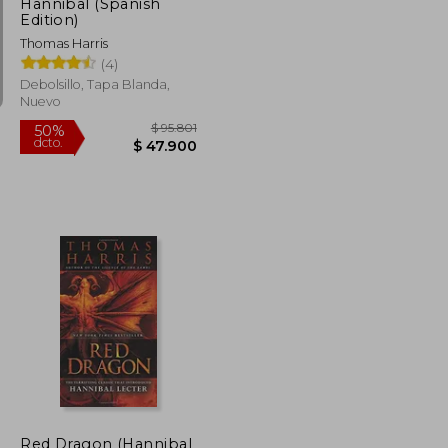
Hannibal (Spanish
Edition)
Thomas Harris
(4)
Debolsillo, Tapa Blanda,
Nuevo
$ 93.830
$ 95.801
50%
dcto.
$ 46.915
$ 47.900
Red Dragon (Hannibal