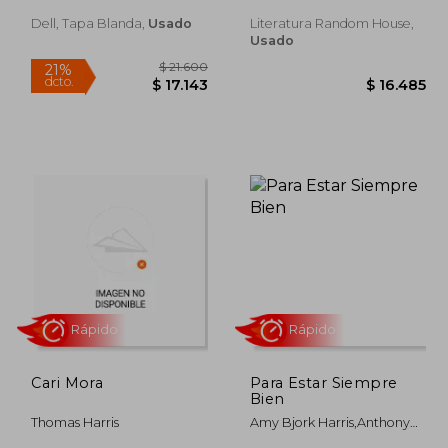
Dell, Tapa Blanda,
Usado
Literatura Random House,
Usado
0.000
$ 21.600
21%
dcto.
5.714
$ 17.143
Cari Mora
Para Estar Siempre
Bien
Thomas Harris
Amy Bjork Harris,Anthony
Harris Thomas