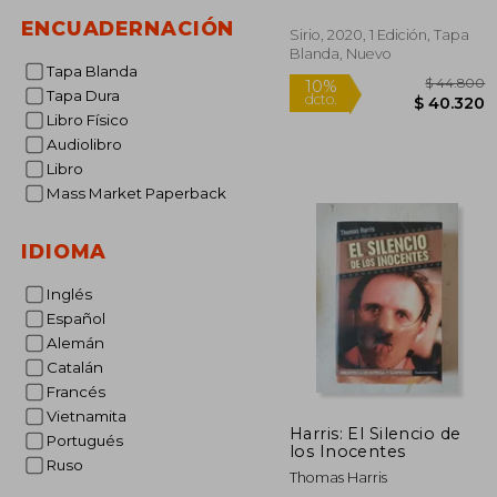
ENCUADERNACIÓN
Sirio, 2020, 1 Edición, Tapa
Blanda, Nuevo
Tapa Blanda
Tapa Dura
Libro Físico
Audiolibro
Libro
Mass Market Paperback
$ 
10%
dcto.
$ 4
IDIOMA
Inglés
Español
Alemán
Catalán
Francés
Vietnamita
Harris: El Silencio de
Portugués
los Inocentes
Ruso
Thomas Harris