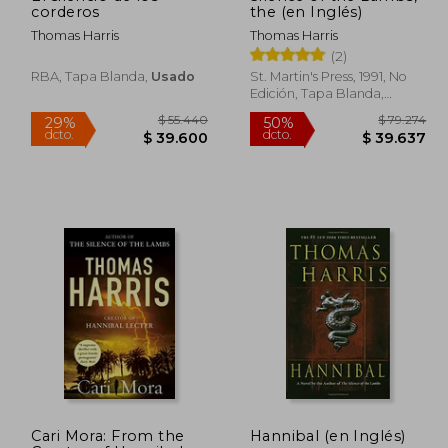
corderos
the (en Inglés)
Thomas Harris
Thomas Harris
(2)
RBA, Tapa Blanda,
Usado
St. Martin's Press, 1991, No
Edición, Tapa Blanda,
Nuevo
55.000
$ 55.440
29%
50%
Cari Mora: From the
Hannibal (en Inglés)