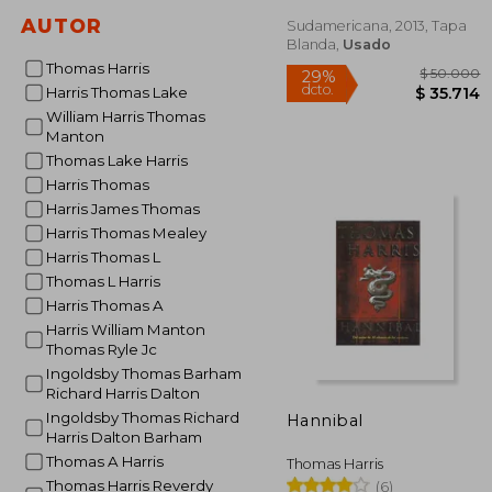
AUTOR
Sudamericana, 2013, Tapa
Blanda,
Usado
Thomas Harris
Harris Thomas Lake
William Harris Thomas
Manton
Thomas Lake Harris
Harris Thomas
Harris James Thomas
Harris Thomas Mealey
$ 5
29%
Harris Thomas L
dcto.
$ 3
Thomas L Harris
Harris Thomas A
Harris William Manton
Thomas Ryle Jc
Ingoldsby Thomas Barham
Richard Harris Dalton
Ingoldsby Thomas Richard
Hannibal
Harris Dalton Barham
Thomas A Harris
Thomas Harris
Thomas Harris Reverdy
(6)