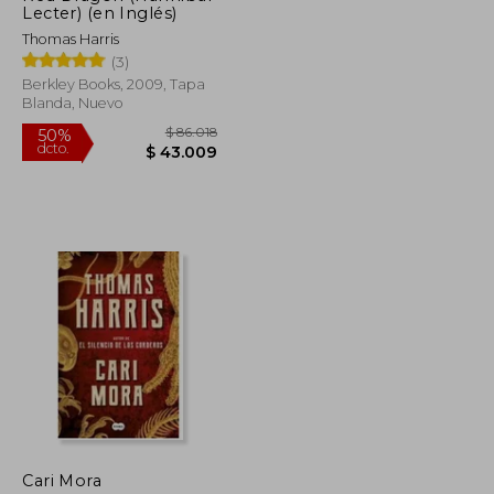
Lecter) (en Inglés)
Thomas Harris
(3)
Berkley Books, 2009, Tapa
Blanda, Nuevo
$ 79.274
$ 86.018
50%
Cari Mora