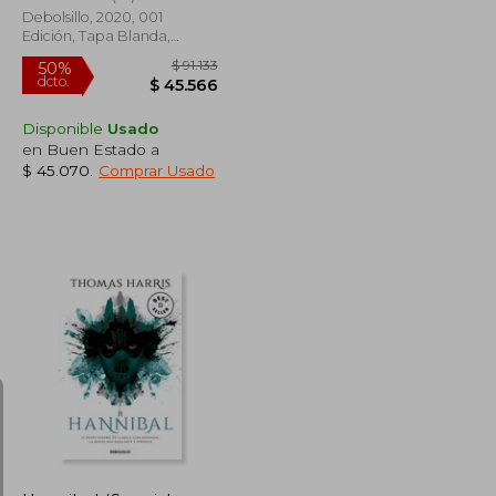
Debolsillo, 2020, 001
Edición, Tapa Blanda,
Nuevo
Disponible
Usado
en Buen Estado a
$ 45.070
.
Comprar Usado
$ 13.346
$ 91.133
50%
dcto.
$ 9.342
$ 45.566