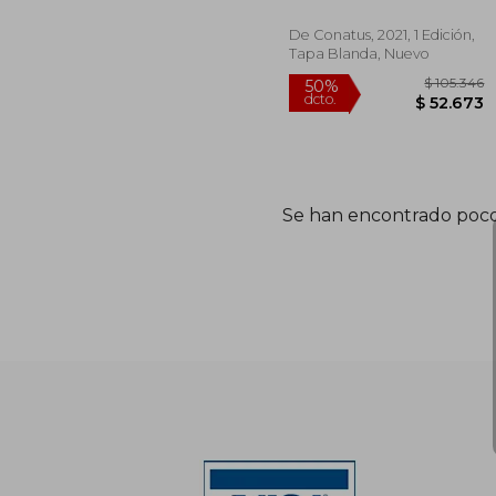
Posmodernidad. (¿
Qué nos Contamos
De Conatus, 2021, 1 Edición,
Hoy? )
Tapa Blanda, Nuevo
$ 1
50%
Se han encontrado poco
dcto.
$ 5