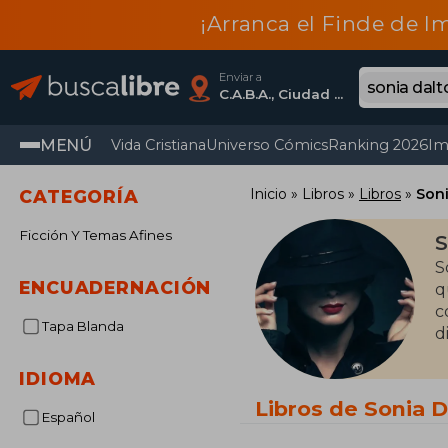
¡Arranca el Finde de I
Enviar a
C.A.B.A., Ciudad Autónoma De Buenos Aires
MENÚ
Vida Cristiana
Universo Cómics
Ranking 2026
Im
Inicio
Libros
Libros
Soni
CATEGORÍA
Ficción Y Temas Afines
S
S
ENCUADERNACIÓN
que
c
Tapa Blanda
d
IDIOMA
Libros de Sonia D
Español