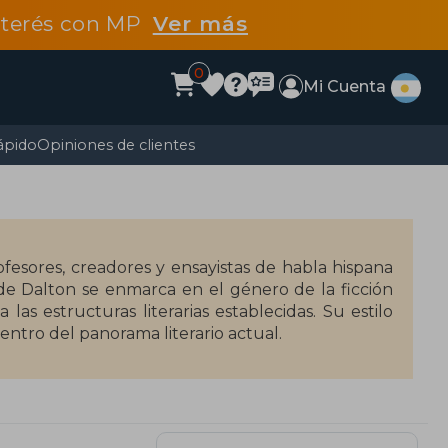
interés con MP
Ver más
0
Mi Cuenta
ápido
Opiniones de clientes
ofesores, creadores y ensayistas de habla hispana
as estructuras literarias establecidas. Su estilo
entro del panorama literario actual.