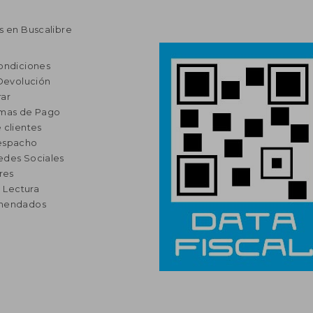
s en Buscalibre
ondiciones
 Devolución
ar
rmas de Pago
 clientes
espacho
edes Sociales
res
a Lectura
omendados