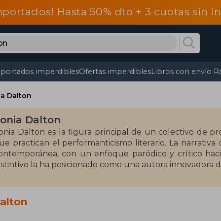
mportados! Hasta 50% dto + 3 cuotas sin 
portados imperdibles
Ofertas imperdibles
Libros con envío R
a Dalton
onia Dalton
onia Dalton es la figura principal de un colectivo de pr
 practican el performanticismo literario. La narrativa de Dalton se enmarca en el género de la ficción
ontemporánea, con un enfoque paródico y crítico hacia l
istintivo la ha posicionado como una autora innovadora d
alton