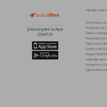
Vender Libro
Términos y C
Políticas de
¡Descárgate la App
Cómo Compr
GRATIS!
Nuestras Fo
Opiniones de
Costos de D
Seguridad R
Lista de auto
Incentivo a l
Libros Rec