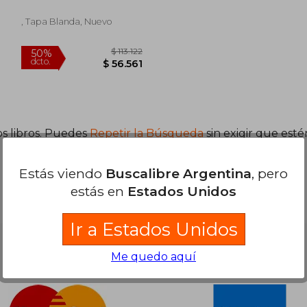
, Tapa Blanda, Nuevo
05.346
$ 113.122
50%
s libros. Puedes
Repetir la Búsqueda
sin exigir que est
dcto.
2.673
$ 56.561
Estás viendo
Buscalibre Argentina
, pero
estás en
Estados Unidos
Ir a Estados Unidos
Nuestras Formas de Pago
Me quedo aquí