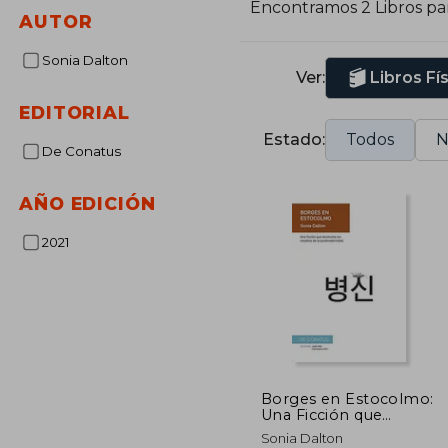
Encontramos 2 Libros pa
AUTOR
Sonia Dalton
Ver:
Libros Fí
EDITORIAL
Estado:
Todos
N
De Conatus
AÑO EDICIÓN
2021
Borges en Estocolmo:
Una Ficción que
Desmonta los
Sonia Dalton
Resabios de la