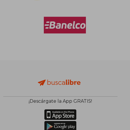
dcto.
dcto.
$ 65.374
$ 48.8
¡Descárgate la App GRATIS!