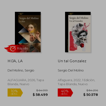
4%
10%
dcto.
dcto.
$ 44.867
$ 39.1
HIJA, LA
Un tal Gonzalez
Del Molino, Sergio
Sergio Del Molino
ALFAGUARA, 2026, Tapa
Alfaguara, 2022, 1 Edición,
Blanda, Nuevo
Tapa Blanda, Nuevo
Rápido