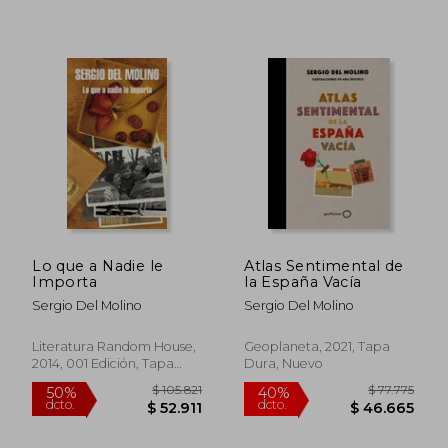
$ 89.848
$ 69.2
40%
40%
dcto.
dcto.
$ 53.909
$ 41.5
Lo que a Nadie le
Atlas Sentimental de
Importa
la España Vacía
Sergio Del Molino
Sergio Del Molino
Literatura Random House,
Geoplaneta, 2021, Tapa
2014, 001 Edición, Tapa
Dura, Nuevo
Blanda, Nuevo