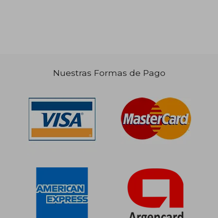
Nuestras Formas de Pago
$ 108.284
$ 91.0
50%
50%
dcto.
dcto.
$ 54.142
$ 45.5