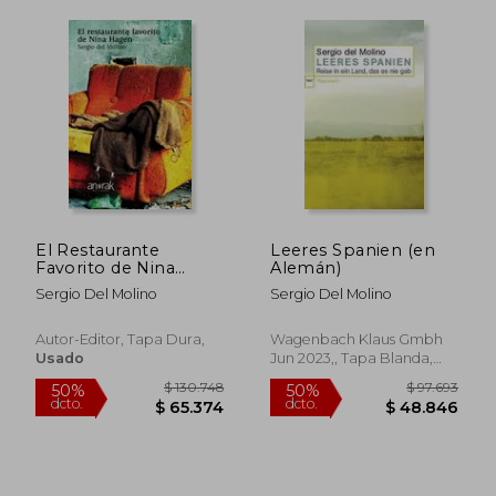
El Restaurante
Leeres Spanien (en
Favorito de Nina
Alemán)
Hagen
Sergio Del Molino
Sergio Del Molino
Autor-Editor, Tapa Dura,
Wagenbach Klaus Gmbh
Usado
Jun 2023,, Tapa Blanda,
Nuevo
$ 107.463
$ 86.8
50%
40%
dcto.
dcto.
$ 53.731
$ 52.1