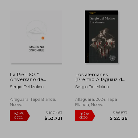
La Piel (60. º
Los alemanes
Aniversario de
(Premio Alfaguara de
Alfaguara)
novela 2024)
$ 105.821
$ 114.
50%
50%
Sergio Del Molino
Sergio Del Molino
dcto.
dcto.
$ 52.911
$ 57.3
Alfaguara, Tapa Blanda,
Alfaguara, 2024, Tapa
Nuevo
Blanda, Nuevo