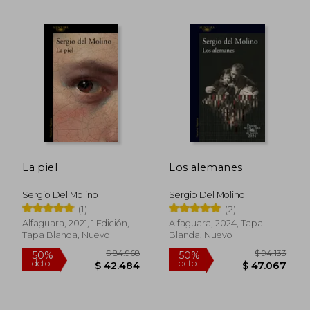
$ 94.133
$ 83.0
50%
40%
dcto.
dcto.
$ 47.067
$ 49.8
La piel
Los alemanes
Sergio Del Molino
Sergio Del Molino
(1)
(2)
Alfaguara, 2021, 1 Edición,
Alfaguara, 2024, Tapa
Tapa Blanda, Nuevo
Blanda, Nuevo