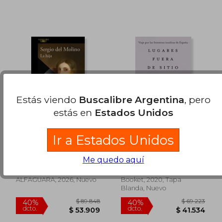
$ 86.963
$ 108.5
50%
50%
dcto.
dcto.
$ 43.481
$ 54.2
Estás viendo
Buscalibre Argentina
, pero
estás en
Estados Unidos
Ir a Estados Unidos
LA HIJA
Lugares Fuera de Sitio
Me quedo aquí
SERGIO DEL MOLINO
Sergio Del Molino
ALFAGUARA, 2026, Nuevo
Booket, 2020, Tapa
Blanda, Nuevo