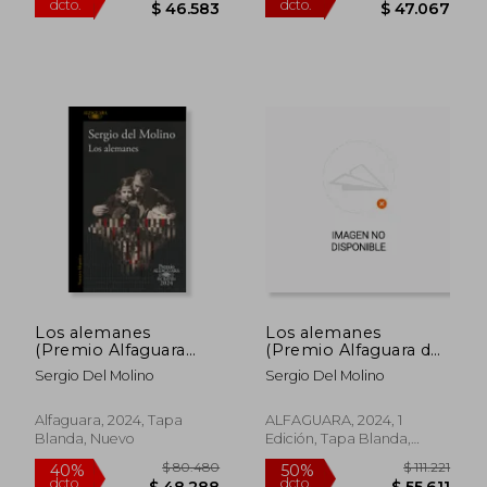
Los alemanes
Los alemanes
(Premio Alfaguara
(Premio Alfaguara de
2024)
novela 2024) (LIBRO
Sergio Del Molino
Sergio Del Molino
FIRMADO)
Alfaguara, 2024, Tapa
ALFAGUARA, 2024, 1
Blanda, Nuevo
Edición, Tapa Blanda,
Nuevo
$ 77.638
$ 94.1
40%
50%