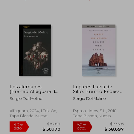
$ 80.480
$ 111.
40%
50%
dcto.
dcto.
$ 48.288
$ 55.6
Los alemanes
Lugares Fuera de
(Premio Alfaguara de
Sitio. Premio Espasa
novela 2024)
2018: Viaje por las
Sergio Del Molino
Sergio Del Molino
Fronteras Insólitas de
España. Premio
Espasa 2018 (Fuera de
Alfaguara, 2024, 1 Edición,
Espasa Libros, S.L., 2018,
Colección)
Tapa Blanda, Nuevo
Tapa Blanda, Nuevo