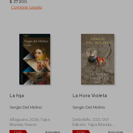
$ 37.300
.
Comprar Usado
$ 83.617
$ 105.8
40%
50%
dcto.
dcto.
$ 50.170
$ 52.9
La hija
La Hora Violeta
Sergio Del Molino
Sergio Del Molino
Alfaguara, 2026, Tapa
Debolsillo, 2021, 001
Blanda, Nuevo
Edición, Tapa Blanda,
Nuevo