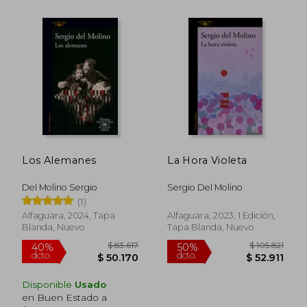
$ 84.968
$ 94.1
50%
50%
dcto.
dcto.
$ 42.484
$ 47.0
Los Alemanes
La Hora Violeta
Del Molino Sergio
Sergio Del Molino
(1)
Alfaguara, 2024, Tapa
Alfaguara, 2023, 1 Edición,
Blanda, Nuevo
Tapa Blanda, Nuevo
Disponible
Usado
en Buen Estado a