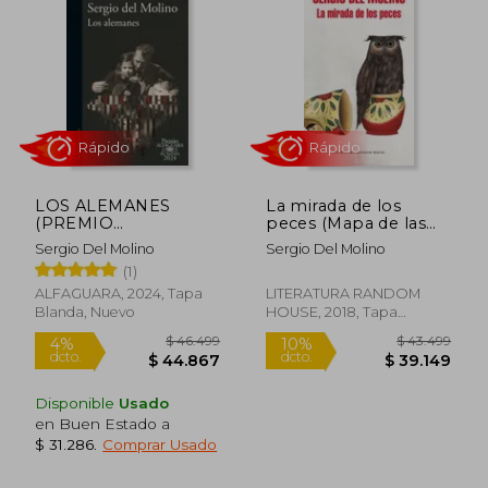
idiomas, y en más de quince países.
LOS ALEMANES
La mirada de los
(PREMIO
peces (Mapa de las
ALFAGUARA 2024)
lenguas)
Sergio Del Molino
Sergio Del Molino
(1)
Rápido
Rápido
ALFAGUARA, 2024, Tapa
LITERATURA RANDOM
Blanda, Nuevo
HOUSE, 2018, Tapa
Blanda, Nuevo
Disponible
Usado
en Buen Estado a
$ 31.286
.
Comprar Usado
$ 46.499
$ 43.4