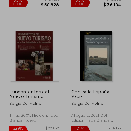
Fundamentos del
Contra la España
Nuevo Turismo
Vacía
Sergio Del Molino
Sergio Del Molino
Trillas, 2007, 1 Edición, Tapa
Alfaguara, 2021, 001
$ 101.856
$ 72.2
50%
50%
Blanda, Nuevo
Edición, Tapa Blanda,
dcto.
dcto.
$ 50.928
$ 36.1
Nuevo