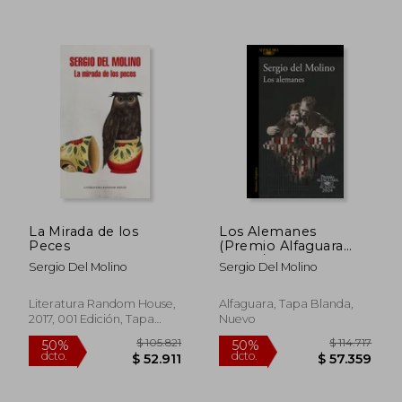
$ 91.133
$ 91.3
50%
50%
dcto.
dcto.
$ 45.566
$ 45.6
La Mirada de los
Los Alemanes
Peces
(Premio Alfaguara
2024) / The Germans
Sergio Del Molino
Sergio Del Molino
Literatura Random House,
Alfaguara, Tapa Blanda,
2017, 001 Edición, Tapa
Nuevo
Blanda, Nuevo