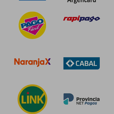
$ 130.748
$ 97.6
50%
50%