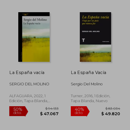
$ 64.999
$ 84.2
10%
40%
dcto.
dcto.
$ 58.499
$ 50.5
La España vacía
La España Vacía
SERGIO DEL MOLINO
Sergio Del Molino
ALFAGUARA, 2022, 1
Turner, 2016, 1 Edición,
Edición, Tapa Blanda,
Tapa Blanda, Nuevo
Nuevo