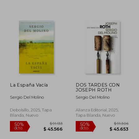
$ 83.617
$ 77.3
40%
50%
dcto.
dcto.
$ 50.170
$ 38.6
La España Vacía
DOS TARDES CON
JOSEPH ROTH
Sergio Del Molino
Sergio Del Molino
Debolsillo, 2025, Tapa
Alianza Editorial, 2025,
Blanda, Nuevo
Tapa Blanda, Nuevo