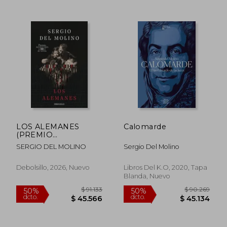
$ 105.821
$ 77.7
50%
40%
LOS ALEMANES
Calomarde
dcto.
dcto.
$ 52.911
$ 46.6
(PREMIO
ALFAGUARA DE
SERGIO DEL MOLINO
Sergio Del Molino
NOVELA 2024)
Debolsillo, 2026, Nuevo
Libros Del K.O, 2020, Tapa
Blanda, Nuevo