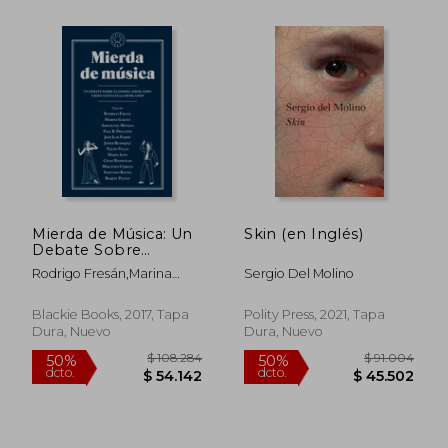
Mierda de Música: Un
Skin (en Inglés)
Debate Sobre
Clasismo, Amor, Odio
Rodrigo Fresán,Marina
Sergio Del Molino
y Buen Gusto en la
Garcés,Sergio Del
Música pop
Molino,Marta Sanz,Nacho
Blackie Books, 2017, Tapa
Polity Press, 2021, Tapa
$ 91.133
$ 90.2
50%
50%
Vegas
Dura, Nuevo
Dura, Nuevo
dcto.
dcto.
$ 45.566
$ 45.1