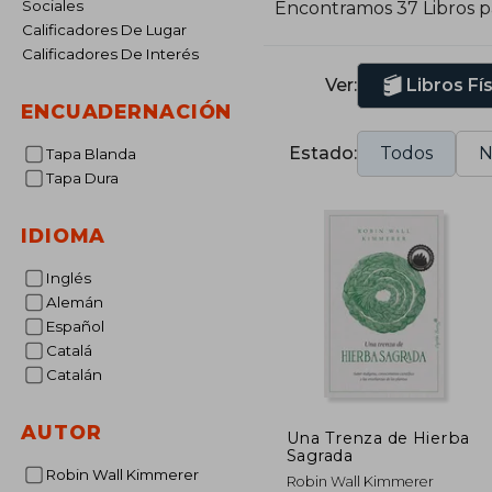
Sociales
Encontramos 37 Libros 
Calificadores De Lugar
Calificadores De Interés
Ver:
Libros Fí
ENCUADERNACIÓN
Estado:
Todos
N
Tapa Blanda
Tapa Dura
IDIOMA
Inglés
Alemán
Español
Catalá
Catalán
AUTOR
Una Trenza de Hierba
Sagrada
Robin Wall Kimmerer
Robin Wall Kimmerer