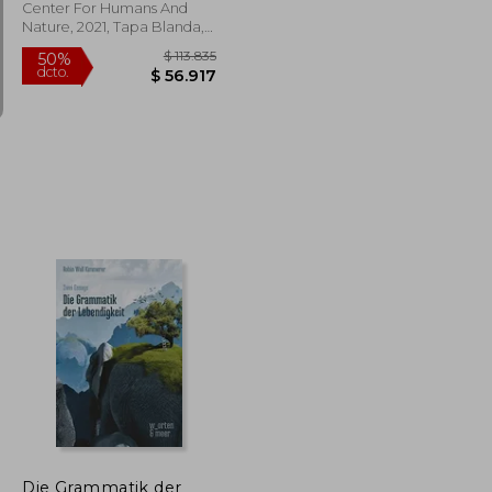
Center For Humans And
Nature, 2021, Tapa Blanda,
Nuevo
$ 99.971
$ 113.835
50%
dcto.
$ 49.986
$ 56.917
Die Grammatik der