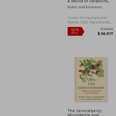
dcto.
$ 6
a World of Relations,
Vol. 4 - Persons (en
Robin Wall Kimmerer
Inglés)
Center For Humans And
Nature, 2021, Tapa Blanda,
Nuevo
The Serviceberry:
Abundance and