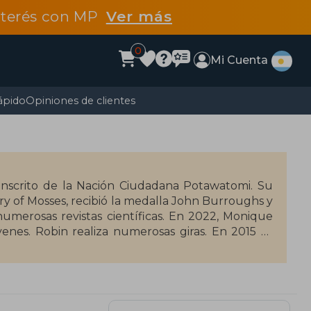
interés con MP
Ver más
0
Mi Cuenta
ápido
Opiniones de clientes
 inscrito de la Nación Ciudadana Potawatomi. Su
ory of Mosses, recibió la medalla John Burroughs y
numerosas revistas científicas. En 2022, Monique
enes. Robin realiza numerosas giras. En 2015 se
 sobre el tema "Sanar nuestra relación con la
 ESF, una maestría y un doctorado en Botánica de
ículos científicos. Vive en una antigua granja en
ultivados como silvestres.