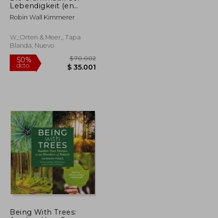
Lebendigkeit (en
Alemán)
Robin Wall Kimmerer
W_Orten & Meer,, Tapa
Blanda, Nuevo
$ 84.962
$ 70.002
50%
Being With Trees: