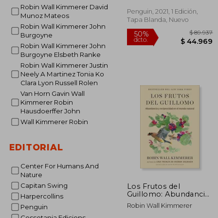
Robin Wall Kimmerer David
Penguin, 2021, 1 Edición,
Munoz Mateos
Tapa Blanda, Nuevo
Robin Wall Kimmerer John
Burgoyne
Robin Wall Kimmerer John
Burgoyne Elsbeth Ranke
Robin Wall Kimmerer Justin
Neely A Martinez Tonia Ko
Clara Lyon Russell Rolen
Van Horn Gavin Wall
Kimmerer Robin
$ 
50%
Hausdoerffer John
dcto.
$ 4
Wall Kimmerer Robin
EDITORIAL
Center For Humans And
Nature
Capitan Swing
Los Frutos del
Guillomo: Abundancia
Harpercollins
y Reciprocidad en el
Robin Wall Kimmerer
Penguin
Mundo Natural the
Serviceberry:
Cossetania Edicions