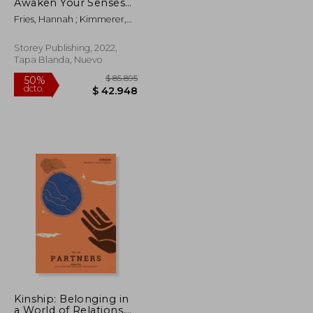
dcto.
$ 42.481
$ 35.001
Awaken Your Senses
to the Wonders of
Fries, Hannah ; Kimmerer,
Nature; Poetry,
Robin Wall
Reflections &
Inspiration (en Inglés)
Storey Publishing, 2022,
Tapa Blanda, Nuevo
Kinship: Belonging in
a World of Relations,