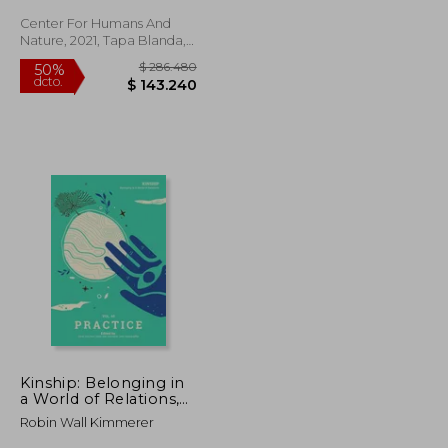
(Kinship, 1-5) (en
Inglés)
Center For Humans And
Nature, 2021, Tapa Blanda,
Nuevo
$ 99.257
$ 286.480
50%
dcto.
$ 49.628
$ 143.240
Kinship: Belonging in
a World of Relations,
Vol. 5 - Practice (en
Robin Wall Kimmerer
Inglés)