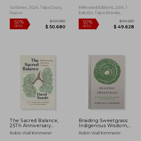
Inglés)
Plants (en Inglés)
Scribner, 2024, Tapa Dura,
Milkweed Editions, 2014, 1
Nuevo
Edición, Tapa Blanda,
Nuevo
89.937
$ 101.359
50%
50%
dcto.
dcto.
4.969
$ 50.680
The Sacred Balance,
Braiding Sweetgrass:
25Th Anniversary
Indigenous Wisdom,
Edition: Rediscovering
Scientific Knowledge
Robin Wall Kimmerer
Robin Wall Kimmerer
our Place in Nature
and the Teachings of
(en Inglés)
Plants (en Inglés)