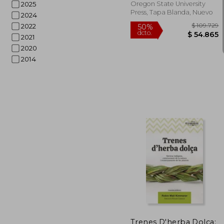
Oregon State University
2025
Press, Tapa Blanda, Nuevo
2024
2022
2021
2020
2014
$ 1
50%
dcto.
$ 5
Trenes D'herba Dolça: