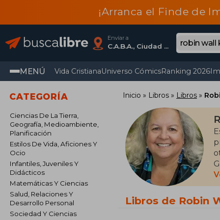
¡Arranca el Finde de I
Enviar a
C.A.B.A., Ciudad Autónoma De Buenos Aires
MENÚ
Vida Cristiana
Universo Cómics
Ranking 2026
Im
Inicio
Libros
Libros
Rob
CATEGORÍA
Ciencias De La Tierra,
R
Geografía, Medioambiente,
E
Planificación
p
Estilos De Vida, Aficiones Y
o
Ocio
G
Infantiles, Juveniles Y
Didácticos
d
V
Matemáticas Y Ciencias
n
Salud, Relaciones Y
l
Libros de Robin 
Desarrollo Personal
e
Sociedad Y Ciencias