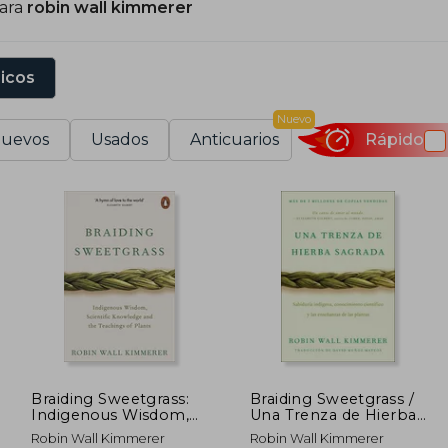
para
robin wall kimmerer
sicos
Nuevo
uevos
Usados
Anticuarios
Rápido
Braiding Sweetgrass:
Braiding Sweetgrass /
Indigenous Wisdom,
Una Trenza de Hierba
Scientific Knowledge
Sagrada (Spanish
Robin Wall Kimmerer
Robin Wall Kimmerer
and the Teachings of
Edition)