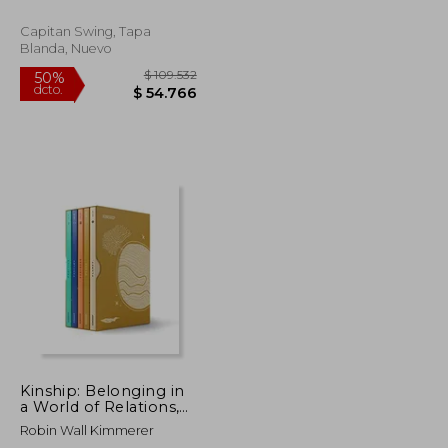
Capitan Swing, Tapa
Blanda, Nuevo
$ 101.786
$ 109.532
50%
dcto.
$ 50.893
$ 54.766
Kinship: Belonging in
a World of Relations,
5-Volume Set: Belong
Robin Wall Kimmerer
in a World of Relations