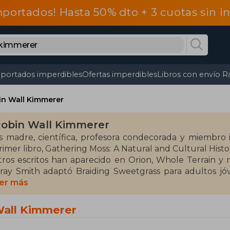
mportados! Hasta 50% dto + 3 cuotas sin 
portados imperdibles
Ofertas imperdibles
Libros con envío R
in Wall Kimmerer
obin Wall Kimmerer
s madre, científica, profesora condecorada y miembro
rimer libro, Gathering Moss: A Natural and Cultural Hist
tros escritos han aparecido en Orion, Whole Terrain y 
ray Smith adaptó Braiding Sweetgrass para adultos jóv
irigió a la asamblea general de las Naciones Unidas
er más
aturaleza". Tiene una licenciatura en Botánica de SUNY
a Universidad de Wisconsin y es autora de numerosos art
Wall Kimmerer
l norte del estado de Nueva York y cuida jardines tanto c