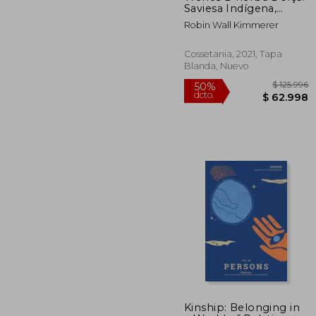
Saviesa Indígena,
Coneixement de la
Robin Wall Kimmerer
Natura i
Ensenyaments de les
Plantes (en Catalán)
Cossetania, 2021, Tapa
Blanda, Nuevo
$ 
50%
Kinship: Belonging in