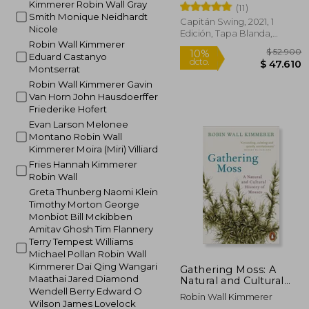
Kimmerer Robin Wall Gray
(11)
Smith Monique Neidhardt
Capitán Swing, 2021, 1
Nicole
Edición, Tapa Blanda,
Robin Wall Kimmerer
Nuevo
Eduard Castanyo
Montserrat
Robin Wall Kimmerer Gavin
Van Horn John Hausdoerffer
Friederike Hofert
Evan Larson Melonee
$ 
10%
Montano Robin Wall
dcto.
$ 4
Kimmerer Moira (Miri) Villiard
Fries Hannah Kimmerer
Robin Wall
Greta Thunberg Naomi Klein
Timothy Morton George
Monbiot Bill Mckibben
Amitav Ghosh Tim Flannery
Terry Tempest Williams
Michael Pollan Robin Wall
Kimmerer Dai Qing Wangari
Gathering Moss: A
Maathai Jared Diamond
Natural and Cultural
History of Mosses (en
Wendell Berry Edward O
Robin Wall Kimmerer
Inglés)
Wilson James Lovelock