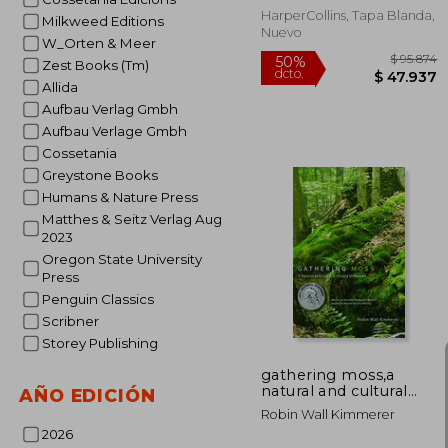
Abundance and
HarperCollins, Tapa Blanda,
Milkweed Editions
Reciprocity in the
Nuevo
W_Orten & Meer
Natural World
(Spanish Edition)
Zest Books (Tm)
Allida
Aufbau Verlag Gmbh
Aufbau Verlage Gmbh
Cossetania
Greystone Books
Humans & Nature Press
Matthes & Seitz Verlag Aug
2023
Oregon State University
$ 
50%
Press
dcto.
$ 4
Penguin Classics
Scribner
Storey Publishing
gathering moss,a
natural and cultural
AÑO EDICIÓN
history of mosses (en
Robin Wall Kimmerer
Inglés)
2026