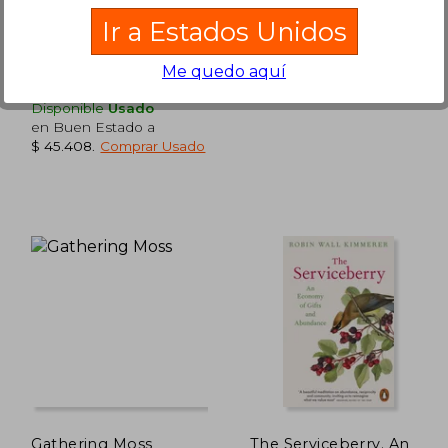
Allida, Tapa Dura, Nuevo
Capitán Swing, 2026, Tapa
Ir a Estados Unidos
Blanda, Nuevo
Me quedo aquí
Disponible
Usado
en Buen Estado a
$ 45.408
.
Comprar Usado
09.729
$ 101.786
50%
50%
dcto.
dcto.
4.865
$ 50.893
Gathering Moss
The Serviceberry. An