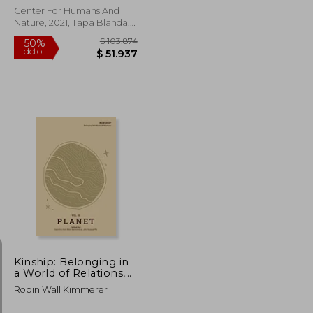
Center For Humans And
Nature, 2021, Tapa Blanda,
Nuevo
$ 135.018
$ 103.874
50%
dcto.
$ 67.509
$ 51.937
Kinship: Belonging in
a World of Relations,
Vol. 1 – Planet (Kinship,
Robin Wall Kimmerer
1) (en Inglés)