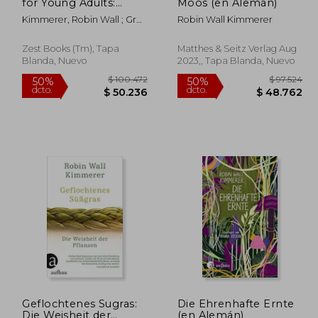
dcto.
dcto.
2.998
$ 48.922
for Young Adults:
Moos (en Alemán)
Indigenous Wisdom,
Kimmerer, Robin Wall ; Gray
Robin Wall Kimmerer
Scientific Knowledge,
Smith, Monique ; Neidhardt,
and the Teachings of
Nicole
Plants (en Inglés)
Zest Books (Tm), Tapa
Matthes & Seitz Verlag Aug
Blanda, Nuevo
2023,, Tapa Blanda, Nuevo
Geflochtenes Sugras:
Die Ehrenhafte Ernte
Die Weisheit der
(en Alemán)