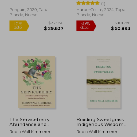
(1)
Plants (en Inglés)
Penguin, 2020, Tapa
HarperCollins, 2024, Tapa
Blanda, Nuevo
Blanda, Nuevo
52.900
$ 32.930
10%
50%
dcto.
dcto.
7.610
$ 29.637
The Serviceberry:
Braiding Sweetgrass:
Abundance and
Indigenous Wisdom,
Reciprocity in the
Scientific Knowledge
Robin Wall Kimmerer
Robin Wall Kimmerer
Natural World (en
and the Teachings of