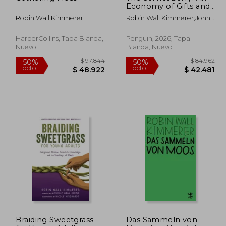
Economy of Gifts and
Abundance
Robin Wall Kimmerer
Robin Wall Kimmerer;John
Burgoyne
HarperCollins, Tapa Blanda,
Penguin, 2026, Tapa
Nuevo
Blanda, Nuevo
125.996
$ 97.844
50%
50%
Braiding Sweetgrass
Das Sammeln von