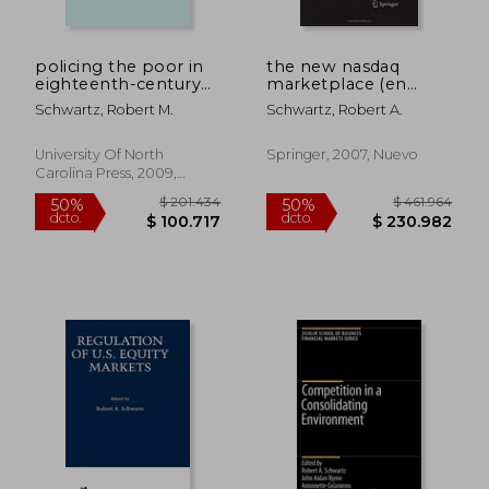
policing the poor in
the new nasdaq
eighteenth-century
marketplace (en
france (en Inglés)
Inglés)
Schwartz, Robert M.
Schwartz, Robert A.
$ 459.701
$ 461.9
50%
50%
dcto.
dcto.
$ 229.850
$ 230.9
University Of North
Springer, 2007, Nuevo
Carolina Press, 2009,
Nuevo