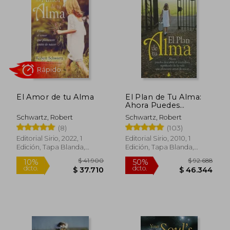
El Amor de tu Alma
El Plan de Tu Alma:
Ahora Puedes
Descubrir el
Schwartz, Robert
Schwartz, Robert
Verdadero Significado
(8)
(103)
Rápido
de la Vida Que
Planeaste Antes de
Editorial Sirio, 2022, 1
Editorial Sirio, 2010, 1
Nacer = Your Soul's
Edición, Tapa Blanda,
Edición, Tapa Blanda,
Plan
Nuevo
Nuevo
$ 41.900
$ 92.6