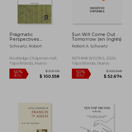
Pragmatic
Sun Will Come Out
Perspectives:
Tomorrow (en Inglés)
Constructivism
Schwartz, Robert
Robert A. Schwartz
Beyond Truth and
Realism (en Inglés)
Routledge Chapman Hall,
RETHINK BOOKS, 2026,
Tapa Blanda, Nuevo
Tapa Blanda, Nuevo
$ 513.454
$ 169.8
50%
50%
dcto.
dcto.
$ 256.727
$ 84.9