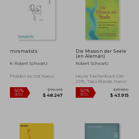
$ 94.344
$ 126.
50%
50%
dcto.
dcto.
$ 47.172
$ 63.0
minimalists
Die Mission der Seele
(en Alemán)
K. Robert Schwartz
Robert Schwartz
Phaidon Inc Ltd, Nuevo
Heyne Taschenbuch Okt
2019,, Tapa Blanda, Nuevo