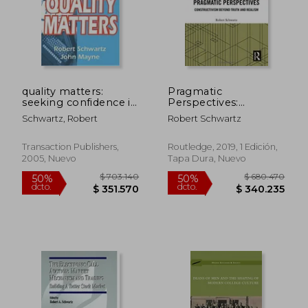
quality matters:
Pragmatic
seeking confidence in
Perspectives:
evaluating, auditing,
Constructivism
Schwartz, Robert
Robert Schwartz
and performance
Beyond Truth and
reporting (en Inglés)
Realism (Routledge
Studies in American
Transaction Publishers,
Routledge, 2019, 1 Edición,
Philosophy) (en
2005, Nuevo
Tapa Dura, Nuevo
$ 179.620
$ 394.7
Inglés)
50%
50%
dcto.
dcto.
$ 89.810
$ 197.3