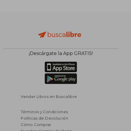
$ 680.470
$ 188.0
50%
50%
dcto.
dcto.
$ 340.235
$ 94.0
¡Descárgate la App GRATIS!
Vender Libros en Buscalibre
Términos y Condiciones
Políticas de Devolución
Cómo Comprar