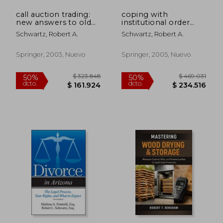
call auction trading:
coping with
new answers to old
institutional order
questions (en Inglés)
flow (en Inglés)
Schwartz, Robert A.
Schwartz, Robert A.
Springer, 2003, Nuevo
Springer, 2005, Nuevo
$ 342.608
$ 123.0
50%
50%
dcto.
dcto.
$ 171.304
$ 61.5