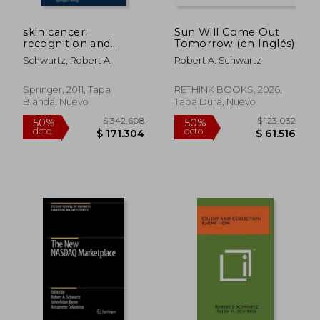
skin cancer:
Sun Will Come Out
recognition and
Tomorrow (en Inglés)
management (en
Schwartz, Robert A.
Robert A. Schwartz
Inglés)
Springer, 2011, Tapa
RETHINK BOOKS, 2026,
Blanda, Nuevo
Tapa Dura, Nuevo
$ 201.434
$ 461.9
50%
50%
dcto.
dcto.
$ 100.717
$ 230.9