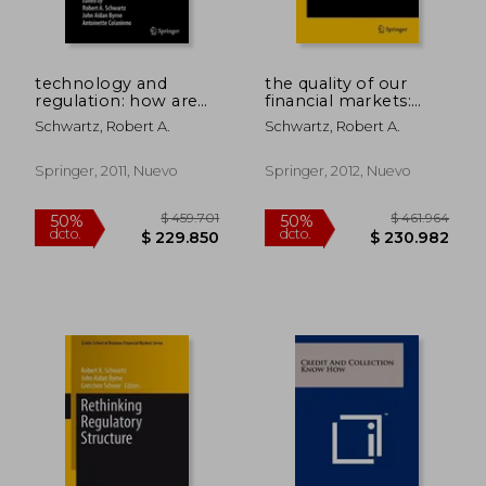
$ 340.071
$ 323.8
50%
50%
dcto.
dcto.
$ 170.035
$ 161.9
technology and
the quality of our
regulation: how are
financial markets:
they driving our
taking stock of where
Schwartz, Robert A.
Schwartz, Robert A.
markets? (en Inglés)
we stand (en Inglés)
Springer, 2011, Nuevo
Springer, 2012, Nuevo