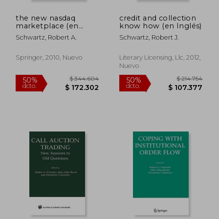
the new nasdaq
credit and collection
marketplace (en
know how (en Inglés)
Inglés)
Schwartz, Robert A.
Schwartz, Robert J.
Springer, 2010, Nuevo
Literary Licensing, Llc, 2012,
Nuevo
$ 323.848
$ 321.5
50%
50%
dcto.
dcto.
$ 161.924
$ 160.7