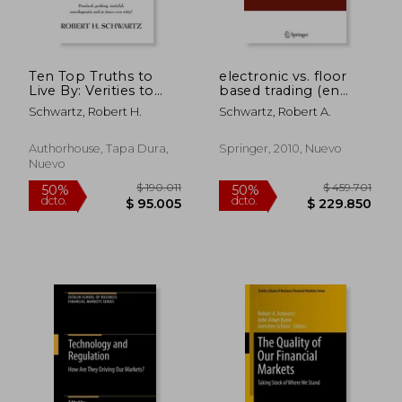
$ 90.527
$ 98.3
50%
50%
dcto.
dcto.
$ 45.264
$ 49.1
Ten Top Truths to
electronic vs. floor
Live By: Verities to
based trading (en
Live By, to Teach the
Inglés)
Schwartz, Robert H.
Schwartz, Robert A.
Kids, and to Win
Arguments With (en
Inglés)
Authorhouse, Tapa Dura,
Springer, 2010, Nuevo
Nuevo