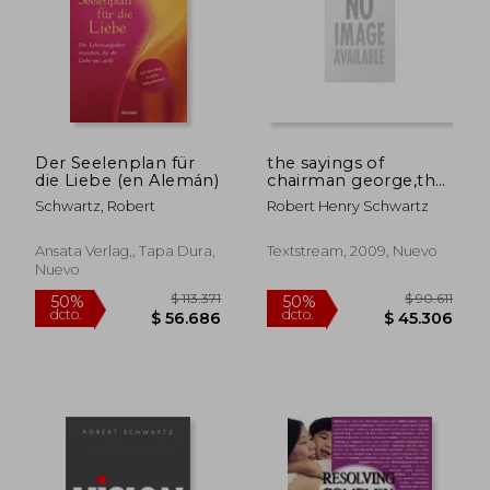
Der Seelenplan für
the sayings of
$ 91.118
$ 150.8
die Liebe (en Alemán)
chairman george,the
50%
50%
dcto.
dcto.
piety, wit and wisdom
$ 45.559
$ 75.4
Schwartz, Robert
Robert Henry Schwartz
of george w. bush
from his little red
book
Ansata Verlag,, Tapa Dura,
Textstream, 2009, Nuevo
Nuevo