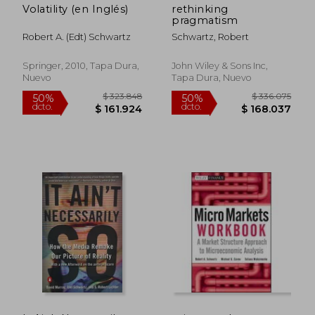
Volatility (en Inglés)
rethinking
pragmatism
Robert A. (edt) Schwartz
Schwartz, Robert
Springer, 2010, Tapa Dura,
John Wiley & Sons Inc,
Nuevo
Tapa Dura, Nuevo
$ 323.848
$ 469.0
50%
50%
dcto.
dcto.
$ 161.924
$ 234.5