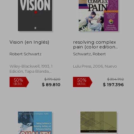
Vision (en Inglés)
resolving complex
pain (color edition
(en Inglés)
Robert Schwartz
Schwartz, Robert
$ 113.371
$ 90.6
50%
50%
dcto.
dcto.
$ 56.686
$ 45.3
Wiley-Blackwell, 1993, 1
Lulu Press, 2006, Nuevo
Edición, Tapa Blanda,
Nuevo