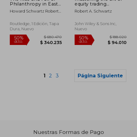
Philanthropy in East
equity trading
Africa: The Asian
through
Howard Schwartz Robert
Robert A. Schwartz
Contribution (en
simulation,the
G. Gregory
Inglés)
traderex course
Routledge, 1 Edición, Tapa
John Wiley & Sons Inc,
Dura, Nuevo
Nuevo
1
2
3
Página Siguiente
Nuestras Formas de Pago