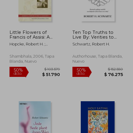
Little Flowers of
Ten Top Truths to
Francis of Assisi: A
Live By: Verities to
new Translation (en
Live By, to Teach the
Hopcke, Robert H. ;
Schwartz, Robert H.
Inglés)
Kids, and to Win
Schwartz, Paul
Arguments With (en
Inglés)
Shambhala, 2006, Tapa
Authorhouse, Tapa Blanda,
Blanda, Nuevo
Nuevo
$ 201.116
$ 105.3
50%
50%
dcto.
dcto.
$ 100.558
$ 52.6