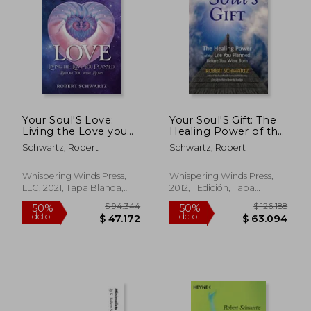
$ 101.631
$ 101.9
50%
50%
dcto.
dcto.
$ 50.815
$ 50.9
Your Soul'S Love:
Your Soul'S Gift: The
Living the Love you
Healing Power of the
Planned Before you
Life you Planned
Schwartz, Robert
Schwartz, Robert
Were Born (en
Before you Were
Inglés)
Born (en Inglés)
Whispering Winds Press,
Whispering Winds Press,
LLC, 2021, Tapa Blanda,
2012, 1 Edición, Tapa
Nuevo
Blanda, Nuevo