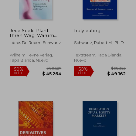
Jede Seele Plant
holy eating
Ihren Weg: Warum
Leidvolle
Libros De Robert Schwartz
Schwartz, Robert M., Ph.d.
Erfahrungen Nicht
Sinnlos Sind (en
Alemán)
Wilhelm Heyne Verlag,
Textstream, Tapa Blanda,
Tapa Blanda, Nuevo
Nuevo
$ 103.579
$ 152.5
50%
50%
dcto.
dcto.
$ 51.790
$ 76.2