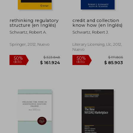
rethinking regulatory
credit and collection
$ 190.011
$ 459.7
structure (en Inglés)
know how (en Inglés)
50%
50%
dcto.
dcto.
$ 95.005
$ 229.8
Schwartz, Robert A.
Schwartz, Robert J.
Springer, 2012, Nuevo
Literary Licensing, Llc, 2012,
Nuevo