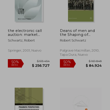
the electronic call
Deans of men and
auction: market
the Shaping of
mechanism and
Modern College
Schwartz, Robert
Robert Schwartz
trading: building a
Culture (Higher
better stock market
Education and
(en Inglés)
Society) (en Inglés)
Springer, 2001, Nuevo
Palgrave Macmillan, 2010,
Tapa Dura, Nuevo
$ 703.140
$ 680.4
50%
50%
dcto.
dcto.
$ 351.570
$ 340.2