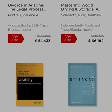
Divorce in Arizona:
Mastering Wood
The Legal Process,
Drying & Storage: A
Your Rights, and
Comprehensive
Pontrelli, Marlene A. ;
Schwartz, Alice; Henshaw,
What to Expect (en
Guide: Moisture
Schwartz, Robert L.
Robert T.
Inglés)
Control, Kilns, and
Finished Lumber for
Addicus Books, 2019, Tapa
Independently Published,
Small-Scale
Blanda, Nuevo
Tapa Blanda, Nuevo
Production (en
Inglés)
$ 344.604
$ 214.7
50%
50%
dcto.
dcto.
$ 172.302
$ 107.3