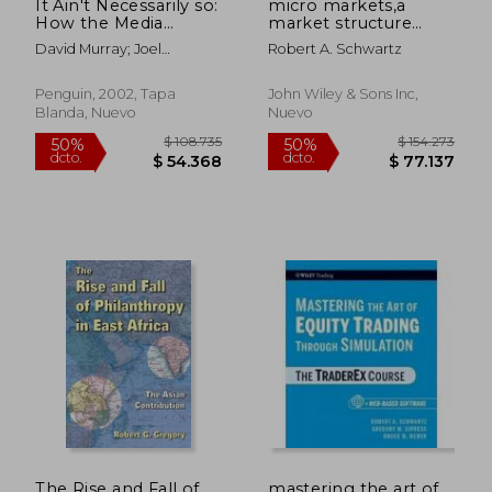
It Ain't Necessarily so:
micro markets,a
How the Media
market structure
Remake our Picture
approach to
David Murray; Joel
Robert A. Schwartz
of Reality (en Inglés)
microeconomic
Schwartz; S. Robert
analysis
Lichter
Penguin, 2002, Tapa
John Wiley & Sons Inc,
Blanda, Nuevo
Nuevo
$ 108.866
$ 132.3
50%
50%
dcto.
dcto.
$ 54.433
$ 66.1
The Rise and Fall of
mastering the art of