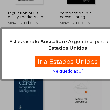
regulation of u.s.
competition in a
equity markets (en
consolidating
Inglés)
environment (en
Schwartz, Robert A.
Schwartz, Robert A.
Inglés)
Springer, 2001, Nuevo
Springer, 2010, Nuevo
$ 323.848
$ 171.8
Estás viendo
Buscalibre Argentina
, pero 
50%
50%
dcto.
dcto.
$ 161.924
$ 85.9
Estados Unidos
Ir a Estados Unidos
Me quedo aquí