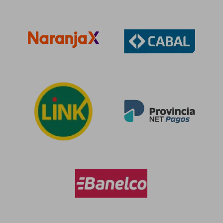
$ 108.735
$ 154.2
50%
50%
dcto.
dcto.
$ 54.368
$ 77.1