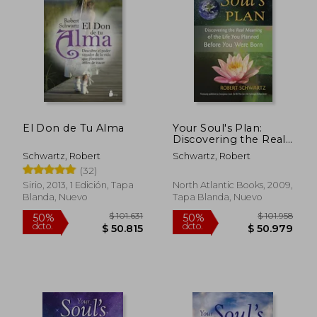
10%
50%
dcto.
dcto.
$ 37.710
$ 46.3
El Don de Tu Alma
Your Soul's Plan:
Discovering the Real
Meaning of the Life
Schwartz, Robert
Schwartz, Robert
you Planned Before
(32)
you Were Born (en
Inglés)
Sirio, 2013, 1 Edición, Tapa
North Atlantic Books, 2009,
Blanda, Nuevo
Tapa Blanda, Nuevo