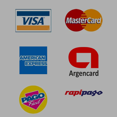
$ 323.848
$ 336.0
50%
50%
dcto.
dcto.
$ 161.924
$ 168.0