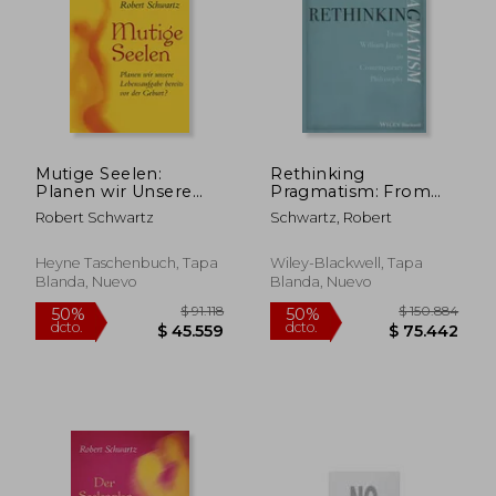
$ 96.493
$ 87.8
50%
50%
dcto.
dcto.
$ 48.247
$ 43.9
Mutige Seelen:
Rethinking
Planen wir Unsere
Pragmatism: From
Lebensaufgabe
William James to
Robert Schwartz
Schwartz, Robert
Bereits vor der
Contemporary
Geburt? (en Alemán)
Philosophy (en
Inglés)
Heyne Taschenbuch, Tapa
Wiley-Blackwell, Tapa
Blanda, Nuevo
Blanda, Nuevo