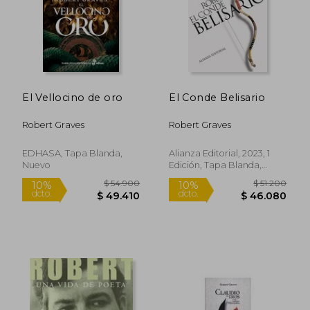
El Vellocino de oro
El Conde Belisario
Robert Graves
Robert Graves
$ 48.300
$ 32.6
10%
10%
dcto.
dcto.
$ 43.470
$ 29.3
EDHASA, Tapa Blanda,
Alianza Editorial, 2023, 1
Nuevo
Edición, Tapa Blanda,
Nuevo