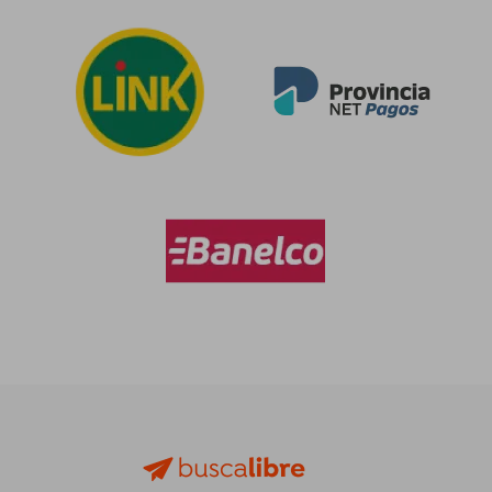
$ 95.496
$ 93.0
50%
50%
dcto.
dcto.
$ 47.748
$ 46.5