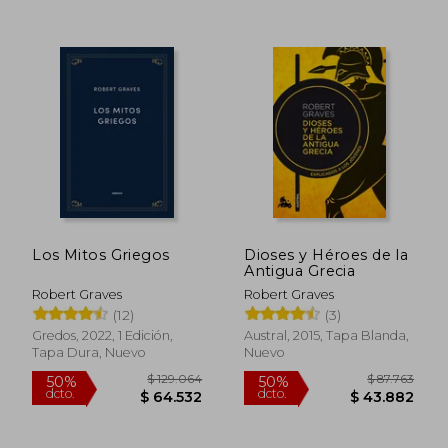
$ 48.300
$ 18.0
10%
21%
dcto.
dcto.
$ 43.470
$ 14.2
Los Mitos Griegos
Dioses y Héroes de la
Antigua Grecia
Robert Graves
Robert Graves
(12)
(3)
Gredos, 2022, 1 Edición,
Austral, 2015, Tapa Blanda,
Tapa Dura, Nuevo
Nuevo