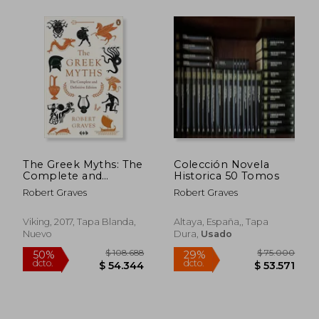
$ 85.340
$ 70.7
40%
40%
dcto.
dcto.
The Greek Myths: The
Colección Novela
$ 51.204
$ 42.4
Complete and
Historica 50 Tomos
Definitive Edition (en
Robert Graves
Robert Graves
Inglés)
Viking, 2017, Tapa Blanda,
Altaya, España,, Tapa
Nuevo
Dura,
Usado