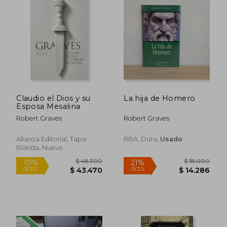
Claudio el Dios y su
La hija de Homero
Esposa Mesalina
Robert Graves
Robert Graves
Alianza Editorial, Tapa
RBA, Dura,
Usado
Blanda, Nuevo
$ 150.000
$ 31.0
29%
dcto.
$ 107.143
$ 30.1