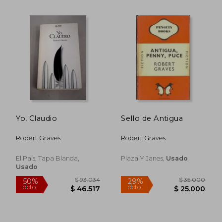
$ 129.064
$ 87.7
50%
50%
dcto.
dcto.
$ 64.532
$ 43.8
Yo, Claudio
Sello de Antigua
Robert Graves
Robert Graves
El País, Tapa Blanda,
Plaza Y Janes,
Usado
Usado