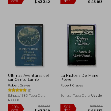
$ 93.682
$ 99.5
Ultimas Aventuras del
La Historia De Marie
50%
50%
sar Gento Lamb
Powell
dcto.
dcto.
$ 46.841
$ 49.7
Robert Graves
Robert Graves
(1)
Edhasa, 1985, Tapa Dura,
Edhasa, Tapa Dura,
Usado
Usado