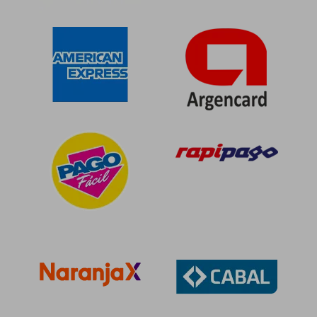
$ 86.683
$ 90.3
50%
50%
dcto.
dcto.
$ 43.342
$ 45.1