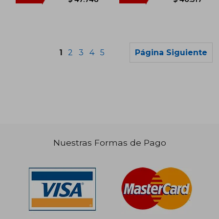
1
2
3
4
5
Página Siguiente
Nuestras Formas de Pago
$ 126.083
$ 122.4
50%
50%
dcto.
dcto.
$ 63.041
$ 61.2