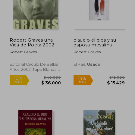
Robert Graves una
claudio el dios y su
Vida de Poeta 2002
esposa mesalina
Robert Graves
Robert Graves
Editorial Círculo De Bellas
El Pais,
Usado
Artes, 2002, Tapa Blanda,
$ 54.900
$ 51.2
10%
10%
Nuevo
dcto.
dcto.
$ 49.410
$ 46.0