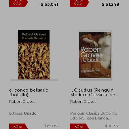
$ 150.000
$ 170.0
29%
29%
dcto.
dcto.
$ 107.143
$ 121.4
el conde belisario
I, Claudius (Penguin
(bolsillo)
Modern Classics) (en
Inglés)
Robert Graves
Robert Graves
Edhasa,
Usado
Penguin Classics, 2006, No
Edición, Tapa Blanda,
Nuevo