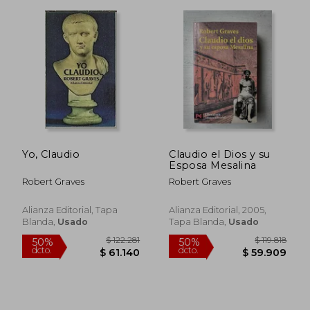
Yo, Claudio
Claudio el Dios y su
Esposa Mesalina
$ 93.034
$ 35.0
50%
29%
Robert Graves
Robert Graves
dcto.
dcto.
$ 46.517
$ 25.0
Alianza Editorial, Tapa
Alianza Editorial, 2005,
Blanda,
Usado
Tapa Blanda,
Usado