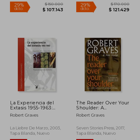
$ 38.900
$ 113.
10%
50%
dcto.
dcto.
$ 35.010
$ 56.9
La Experiencia del
The Reader Over Your
Extasis 1955-1963:
Shoulder: A
Pioneros del
Handbook for Writers
Robert Graves
Robert Graves
Amanecer Psico
of English Prose (en
Nautico
Inglés)
La Liebre De Marzo, 2003,
Seven Stories Press, 2017,
Tapa Blanda, Nuevo
Tapa Blanda, Nuevo