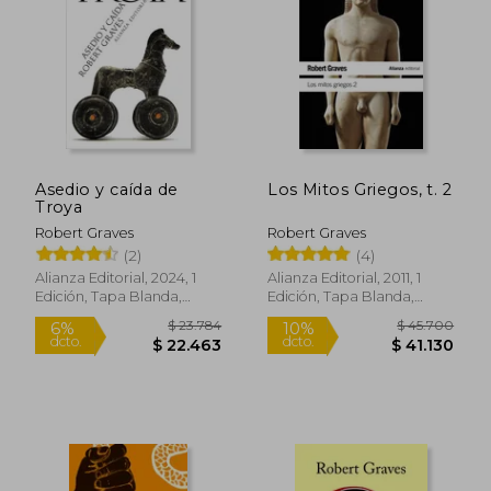
$ 64.000
$ 41.9
10%
10%
dcto.
dcto.
$ 57.600
$ 37.7
Asedio y caída de
Los Mitos Griegos, t. 2
Troya
Robert Graves
Robert Graves
(2)
(4)
Alianza Editorial, 2024, 1
Alianza Editorial, 2011, 1
Edición, Tapa Blanda,
Edición, Tapa Blanda,
Nuevo
Nuevo