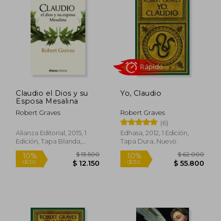
perspectiva poético-antropológica. Estas
obras han sido influyentes en el estudio de
la mitología y la literatura comparada
Claudio el Dios y su
Yo, Claudio
Esposa Mesalina
Robert Graves
Robert Graves
(6)
Rápido
Alianza Editorial, 2015, 1
Edhasa, 2012, 1 Edición,
Edición, Tapa Blanda,
Tapa Dura, Nuevo
Nuevo
$ 13.500
$ 62.0