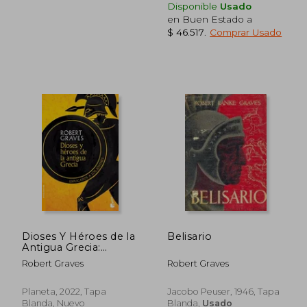
Disponible
Usado
en Buen Estado a
$ 46.517
.
Comprar Usado
Dioses Y Héroes de la
Belisario
Antigua Grecia:
Explicados a Los
Robert Graves
Robert Graves
Jóvenes: Explicados a
Los Jóvenes
$ 134.266
$ 95.0
50%
29%
Planeta, 2022, Tapa
Jacobo Peuser, 1946, Tapa
dcto.
dcto.
$ 67.133
$ 67.8
Blanda, Nuevo
Blanda,
Usado