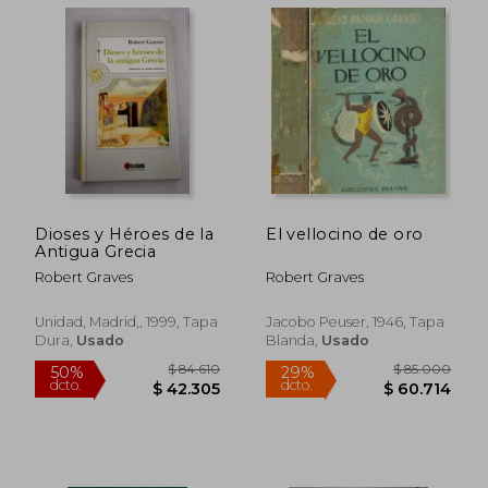
Dioses y Héroes de la
El vellocino de oro
Antigua Grecia
Robert Graves
Robert Graves
$ 108.688
$ 75.0
Unidad, Madrid,, 1999, Tapa
Jacobo Peuser, 1946, Tapa
50%
29%
dcto.
dcto.
$ 54.344
$ 53.5
Dura,
Usado
Blanda,
Usado