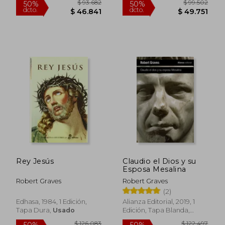
$ 64.037
$ 135.0
40%
29%
dcto.
dcto.
$ 38.422
$ 96.4
Rey Jesús
Claudio el Dios y su
Esposa Mesalina
Robert Graves
Robert Graves
(2)
Edhasa, 1984, 1 Edición,
Alianza Editorial, 2019, 1
Tapa Dura,
Usado
Edición, Tapa Blanda,
Usado