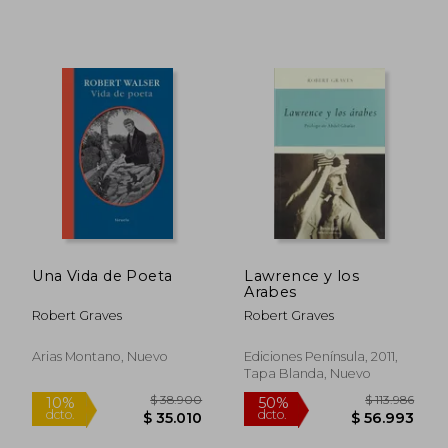
Una Vida de Poeta
Lawrence y los
Arabes
Robert Graves
Robert Graves
Arias Montano, Nuevo
Ediciones Península, 2011,
Tapa Blanda, Nuevo
$ 84.610
$ 85.0
50%
29%
dcto.
dcto.
$ 42.305
$ 60.7