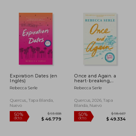
$ 84.050
$ 107.8
50%
55%
dcto.
dcto.
$ 42.025
$ 48.5
Expiration Dates (en
Once and Again. a
Inglés)
heart-breaking,
unforgettable novel
Rebecca Serle
Rebecca Serle
of love, family and
second chances (en
Inglés)
Quercus,, Tapa Blanda,
Quercus, 2026, Tapa
Nuevo
Blanda, Nuevo