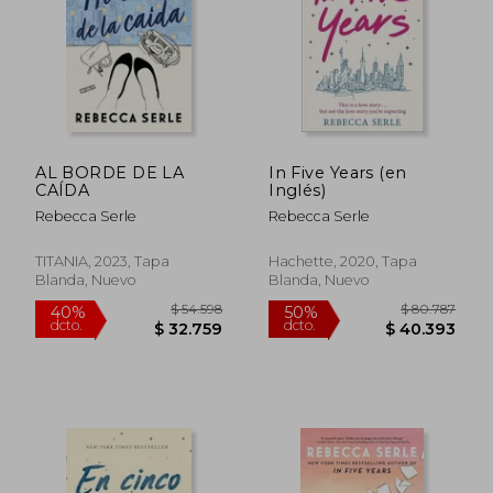
$ 54.598
$ 73.9
40%
50%
dcto.
dcto.
$ 32.759
$ 36.9
AL BORDE DE LA
In Five Years (en
CAÍDA
Inglés)
Rebecca Serle
Rebecca Serle
TITANIA, 2023, Tapa
Hachette, 2020, Tapa
Blanda, Nuevo
Blanda, Nuevo