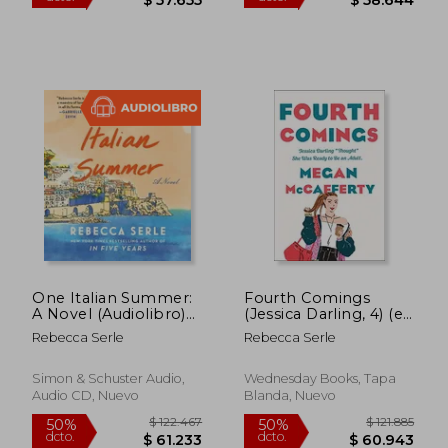
$ 106.513
$ 103.7
50%
50%
dcto.
dcto.
$ 53.256
$ 51.8
One Italian Summer:
Fourth Comings
A Novel (Audiolibro)
(Jessica Darling, 4) (en
(en Inglés)
Inglés)
Rebecca Serle
Rebecca Serle
Simon & Schuster Audio,
Wednesday Books, Tapa
Audio CD, Nuevo
Blanda, Nuevo