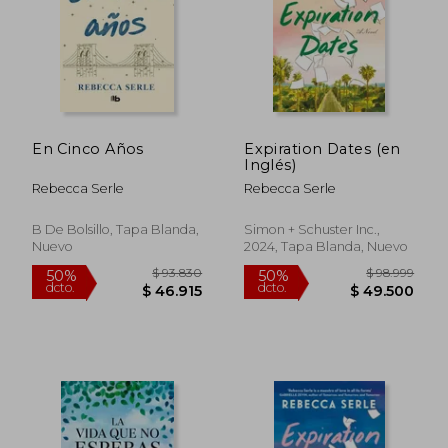
En Cinco Años
Expiration Dates (en
$ 54.598
$ 80.7
Inglés)
40%
50%
dcto.
dcto.
$ 32.759
$ 40.3
Rebecca Serle
Rebecca Serle
B De Bolsillo, Tapa Blanda,
Simon + Schuster Inc.,
Nuevo
2024, Tapa Blanda, Nuevo