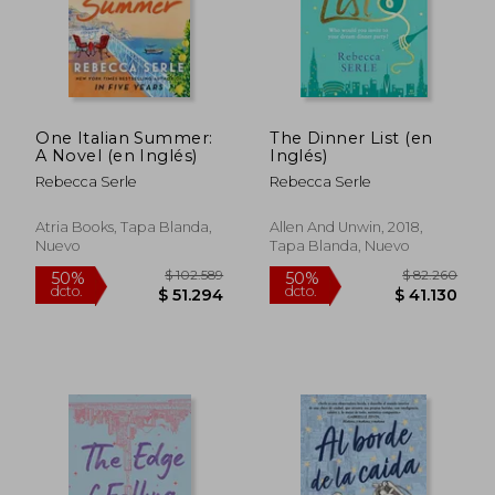
One Italian Summer:
The Dinner List (en
A Novel (en Inglés)
Inglés)
Rebecca Serle
Rebecca Serle
Atria Books, Tapa Blanda,
Allen And Unwin, 2018,
Nuevo
Tapa Blanda, Nuevo
$ 83.341
$ 88.1
50%
50%
dcto.
dcto.
$ 41.671
$ 44.0