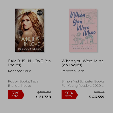
FAMOUS IN LOVE (en
When you Were Mine
Inglés)
(en Inglés)
$ 90.611
$ 93.
50%
50%
Rebecca Serle
Rebecca Serle
dcto.
dcto.
$ 45.306
$ 46.5
Poppy Books, Tapa
Simon And Schuster Books
Blanda, Nuevo
For Young Readers, 2020,
Tapa Blanda, Nuevo