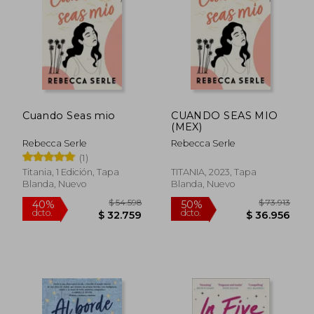
$ 82.109
$ 96.0
55%
50%
dcto.
dcto.
$ 36.949
$ 48.0
Cuando Seas mio
CUANDO SEAS MIO
(MEX)
Rebecca Serle
Rebecca Serle
(1)
Titania, 1 Edición, Tapa
TITANIA, 2023, Tapa
Blanda, Nuevo
Blanda, Nuevo