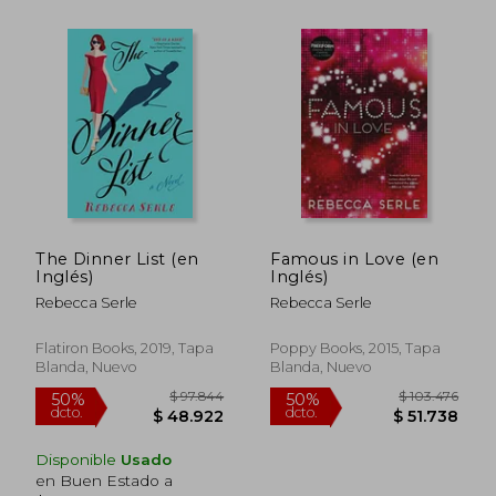
The Dinner List (en
Famous in Love (en
Inglés)
Inglés)
Rebecca Serle
Rebecca Serle
Flatiron Books, 2019, Tapa
Poppy Books, 2015, Tapa
$ 93.558
$ 98.6
50%
50%
Blanda, Nuevo
Blanda, Nuevo
dcto.
dcto.
$ 46.779
$ 49.3
Disponible
Usado
en Buen Estado a