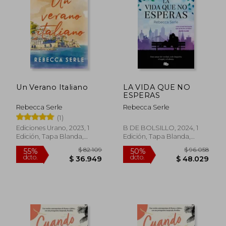
$ 31.900
$ 38.7
10%
10%
dcto.
dcto.
$ 28.710
$ 34.8
Un Verano Italiano
LA VIDA QUE NO
ESPERAS
Rebecca Serle
Rebecca Serle
(1)
Ediciones Urano, 2023, 1
B DE BOLSILLO, 2024, 1
Edición, Tapa Blanda,
Edición, Tapa Blanda,
Nuevo
Nuevo