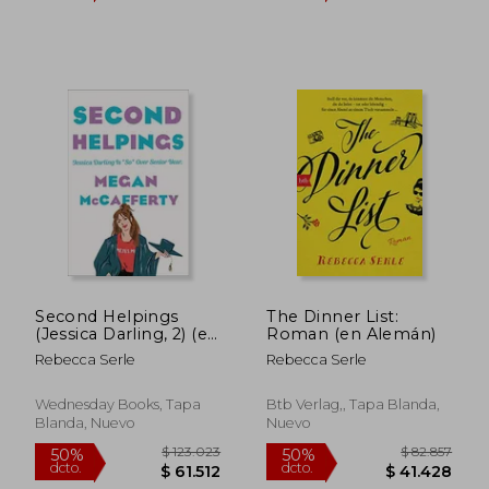
$ 106.379
$ 117.
50%
50%
dcto.
dcto.
$ 53.190
$ 58.6
Second Helpings
The Dinner List:
(Jessica Darling, 2) (en
Roman (en Alemán)
Inglés)
Rebecca Serle
Rebecca Serle
Wednesday Books, Tapa
Btb Verlag,, Tapa Blanda,
Blanda, Nuevo
Nuevo