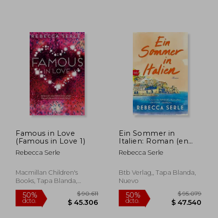
$ 122.467
$ 121.
50%
50%
dcto.
dcto.
$ 61.233
$ 60.9
Famous in Love
Ein Sommer in
(Famous in Love 1)
Italien: Roman (en
Alemán)
Rebecca Serle
Rebecca Serle
Macmillan Children's
Btb Verlag,, Tapa Blanda,
Books, Tapa Blanda,
Nuevo
Nuevo