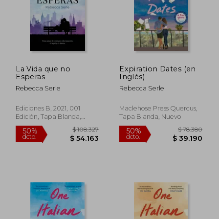
La Vida que no
Expiration Dates (en
Esperas
Inglés)
Rebecca Serle
Rebecca Serle
$ 93.830
$ 98.9
50%
50%
dcto.
dcto.
$ 46.915
$ 49.5
Ediciones B, 2021, 001
Maclehose Press Quercus,
Edición, Tapa Blanda,
Tapa Blanda, Nuevo
Nuevo