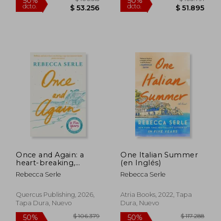
Once and Again: a
One Italian Summer
heart-breaking,
(en Inglés)
unforgettable novel
Rebecca Serle
Rebecca Serle
of love, family and
second chances (en
Inglés)
Quercus Publishing, 2026,
Atria Books, 2022, Tapa
$ 97.844
$ 103.4
50%
50%
Tapa Dura, Nuevo
Dura, Nuevo
dcto.
dcto.
$ 48.922
$ 51.7