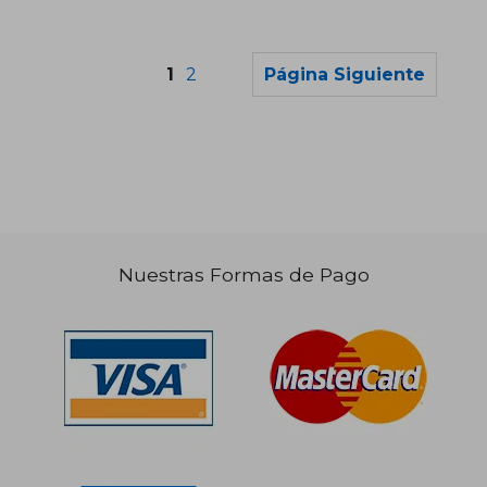
1
2
Página Siguiente
Nuestras Formas de Pago
$ 128.629
$ 127.6
50%
50%
dcto.
dcto.
$ 64.314
$ 63.8