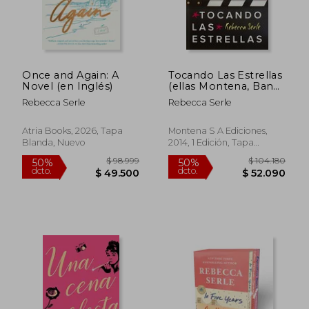
Once and Again: A
Tocando Las Estrellas
Novel (en Inglés)
(ellas Montena, Band
105270)
Rebecca Serle
Rebecca Serle
Atria Books, 2026, Tapa
Montena S A Ediciones,
Blanda, Nuevo
2014, 1 Edición, Tapa
Blanda, Nuevo
$ 93.117
$ 90.6
50%
50%
dcto.
dcto.
$ 46.559
$ 45.3