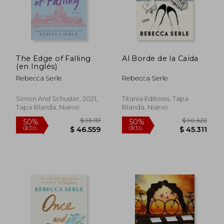
The Edge of Falling
Al Borde de la Caída
(en Inglés)
Rebecca Serle
Rebecca Serle
Simon And Schuster, 2021,
Titania Editores, Tapa
Tapa Blanda, Nuevo
Blanda, Nuevo
$ 102.589
$ 82.2
50%
50%
dcto.
dcto.
$ 51.294
$ 41.1