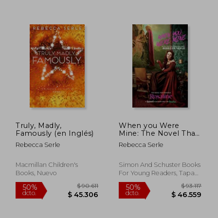
$ 105.821
$ 163.9
50%
50%
dcto.
dcto.
$ 52.911
$ 81.9
Truly, Madly,
When you Were
Famously (en Inglés)
Mine: The Novel That
Inspired the Movie
Rebecca Serle
Rebecca Serle
Rosaline (en Inglés)
Macmillan Children's
Simon And Schuster Books
Books, Nuevo
For Young Readers, Tapa
Blanda, Nuevo