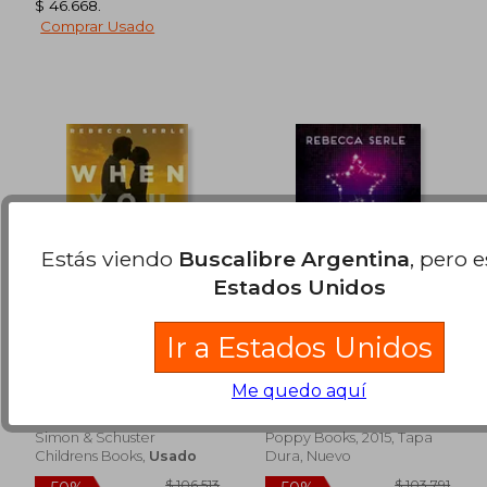
$ 46.668
.
Comprar Usado
Estás viendo
Buscalibre Argentina
, pero 
Estados Unidos
Ir a Estados Unidos
When you Were Mine
Truly Madly Famously
(en Inglés)
(Famous in Love) (en
Inglés)
$ 103.476
$ 93.
Me quedo aquí
50%
50%
Rebecca Serle
Rebecca Serle
dcto.
dcto.
$ 51.738
$ 46.5
Simon & Schuster
Poppy Books, 2015, Tapa
Childrens Books,
Usado
Dura, Nuevo