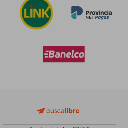
$ 108.284
$ 98.6
50%
50%
dcto.
dcto.
$ 54.142
$ 49.3