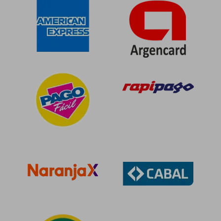
$ 90.611
$ 95.0
50%
50%
dcto.
dcto.
$ 45.306
$ 47.5