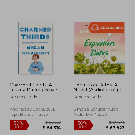
$ 115.310
$ 117.
50%
50%
dcto.
dcto.
$ 57.655
$ 58.6
Charmed Thirds: A
Expiration Dates: A
Jessica Darling Novel:
Novel (Audiolibro) (en
3 (en Inglés)
Inglés)
Rebecca Serle
Rebecca Serle
Wednesday Books, 2021,
Simon & Schuster Audio,
Tapa Blanda, Nuevo
Audiolibro, Nuevo