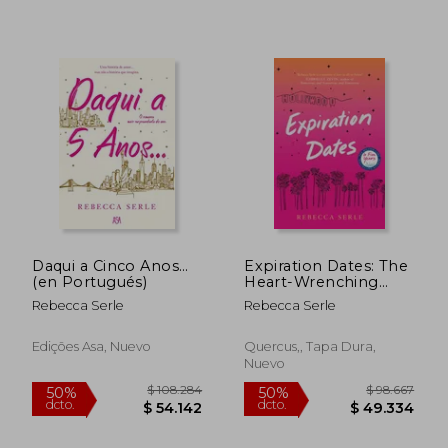
$ 123.023
$ 82.8
50%
50%
Daqui a Cinco Anos…
Expiration Dates: The
dcto.
dcto.
$ 61.512
$ 41.4
(en Portugués)
Heart-Wrenching
new Love Story From
Rebecca Serle
Rebecca Serle
the Bestselling
Author of in Five
Years
Edições Asa, Nuevo
Quercus,, Tapa Dura,
Nuevo