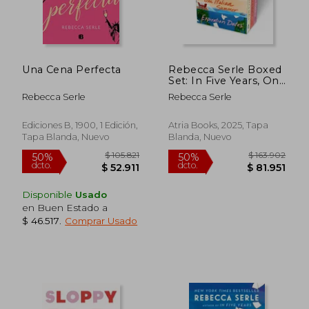
Una Cena Perfecta
Rebecca Serle Boxed
Set: In Five Years, One
Italian Summer,
Rebecca Serle
Rebecca Serle
Expiration Dates (en
Inglés)
Ediciones B, 1900, 1 Edición,
Atria Books, 2025, Tapa
Tapa Blanda, Nuevo
Blanda, Nuevo
Disponible
Usado
en Buen Estado a
$ 46.517
.
Comprar Usado
$ 98.999
$ 104.1
50%
50%
dcto.
dcto.
$ 49.500
$ 52.0