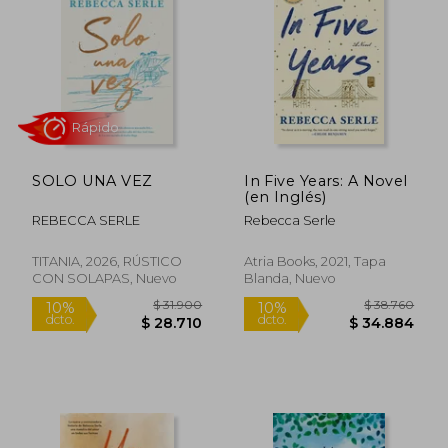
5%
dcto.
$ 25.341
$ 24.7
SOLO UNA VEZ
In Five Years: A Novel
(en Inglés)
REBECCA SERLE
Rebecca Serle
TITANIA, 2026, RÚSTICO
Atria Books, 2021, Tapa
CON SOLAPAS, Nuevo
Blanda, Nuevo
Rápido