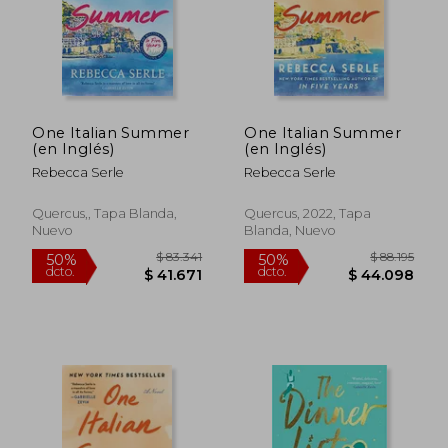
One Italian Summer
One Italian Summer
(en Inglés)
(en Inglés)
Rebecca Serle
Rebecca Serle
Quercus,, Tapa Blanda,
Quercus, 2022, Tapa
Nuevo
Blanda, Nuevo
$ 108.327
$ 78.3
50%
50%
dcto.
dcto.
$ 54.163
$ 39.1