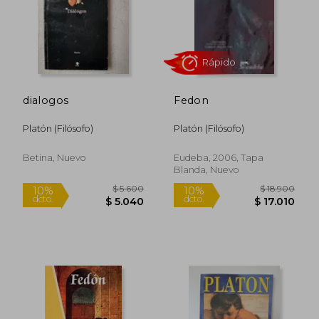
Rápido
dialogos
Fedon
Platón (Filósofo)
Platón (Filósofo)
$ 18.000
$ 13.8
10%
10%
dcto.
dcto.
$ 16.200
$ 12.4
Betina, Nuevo
Eudeba, 2006, Tapa
Blanda, Nuevo