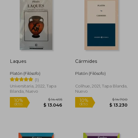
Laques
Cármides
Platón (Filósofo)
Platón (Filósofo)
(1)
Universitaria, 2022, Tapa
Colihue, 2021, Tapa Blanda,
Blanda, Nuevo
Nuevo
$ 16.500
$ 14.4
6%
10%
dcto.
dcto.
$ 15.583
$ 13.0