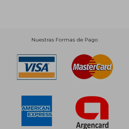
Nuestras Formas de Pago
$ 37.715
$ 26.4
6%
10%
dcto.
dcto.
$ 35.620
$ 23.7