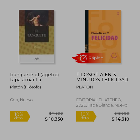
$ 40.000
$ 26.4
10%
10%
dcto.
dcto.
$ 36.000
$ 23.7
banquete el (agebe)
FILOSOFIA EN 3
tapa amarilla
MINUTOS FELICIDAD
Platón (Filósofo)
PLATON
Gea, Nuevo
EDITORIAL EL ATENEO,
2026, Tapa Blanda, Nuevo