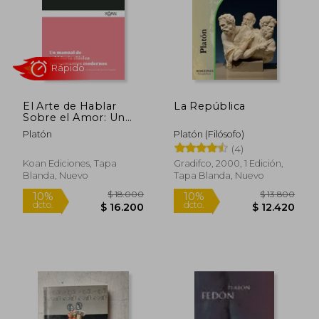
El Arte de Hablar
La República
$ 7.500
$ 20.0
Sobre el Amor: Un
10%
10%
dcto.
dcto.
Manual de Sabiduría
$ 6.750
$ 18.0
Platón
Platón (Filósofo)
Clásica Para Amantes
(4)
Modernos
Koan Ediciones, Tapa
Gradifco, 2000, 1 Edición,
Blanda, Nuevo
Tapa Blanda, Nuevo