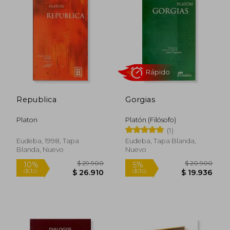
Rápido
Rápido
Republica
Gorgias
Platon
Platón (Filósofo)
(1)
Eudeba, 1998, Tapa
Eudeba, Tapa Blanda,
Blanda, Nuevo
Nuevo
$ 13.900
$ 24.0
29%
6%
dcto.
dcto.
$ 9.929
$ 22.6