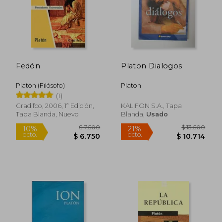
Rápido
Fedón
Platon Dialogos
Platón (Filósofo)
Platon
(1)
Gradifco, 2006, 1ª Edición,
KALIFON S.A., Tapa
Tapa Blanda, Nuevo
Blanda,
Usado
$ 5.600
$ 18.9
10%
10%
dcto.
dcto.
$ 5.040
$ 17.0