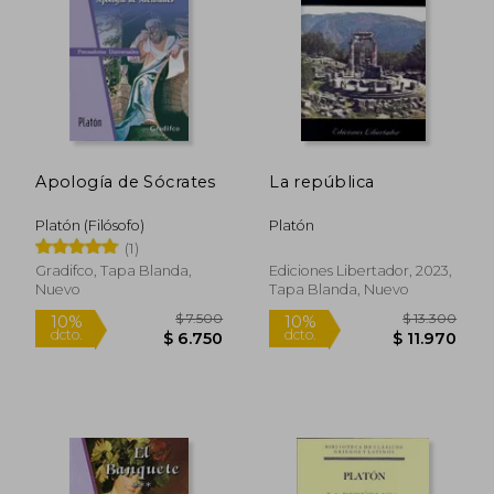
$ 10.010
$ 19.3
10%
10%
dcto.
dcto.
$ 9.009
$ 17.4
Apología de Sócrates
La república
Platón (Filósofo)
Platón
(1)
Gradifco, Tapa Blanda,
Ediciones Libertador, 2023,
Nuevo
Tapa Blanda, Nuevo