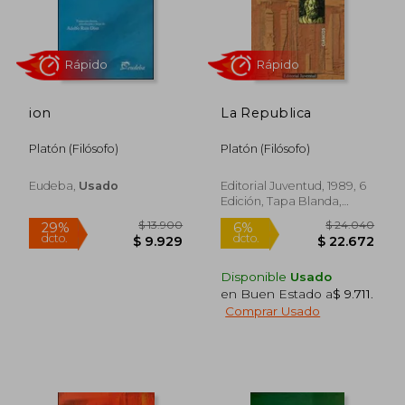
ion
La Republica
Platón (Filósofo)
Platón (Filósofo)
Eudeba,
Usado
Editorial Juventud, 1989, 6
Edición, Tapa Blanda,
Nuevo
$ 7.500
$ 13.5
10%
21%
dcto.
dcto.
$ 6.750
$ 10.7
Disponible
Usado
en Buen Estado a
$ 9.711
.
Comprar Usado