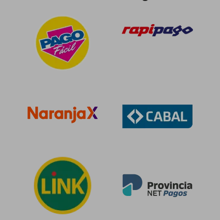
$ 13.500
$ 17.4
21%
10%
dcto.
dcto.
$ 10.714
$ 15.7