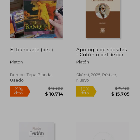
$ 29.800
$ 17.4
10%
6%
dcto.
dcto.
$ 26.820
$ 16.4
El banquete (det.)
Apología de sócrates
- Critón o del deber
Platon
Platón
Bureau, Tapa Blanda,
Sképsi, 2025, Rústico,
Usado
Nuevo