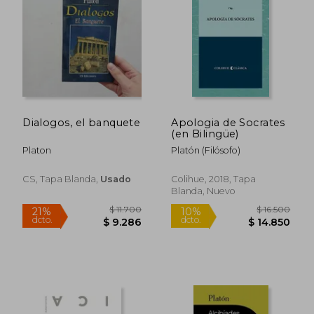
$ 14.495
$ 14.7
10%
10%
dcto.
dcto.
$ 13.046
$ 13.2
Dialogos, el banquete
Apologia de Socrates
(en Bilingüe)
Platon
Platón (Filósofo)
CS, Tapa Blanda,
Usado
Colihue, 2018, Tapa
Blanda, Nuevo