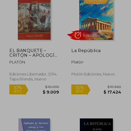
$ 18.250
$ 10.3
10%
10%
dcto.
dcto.
$ 16.425
$ 9.3
EL BANQUETE –
La República
CRITÓN – APOLOGÍA
DE SÓCRATES
PLATÓN
Platón
Ediciones Libertador, 2014,
Plutón Ediciones, Nuevo
Tapa Blanda, Nuevo
Rápido