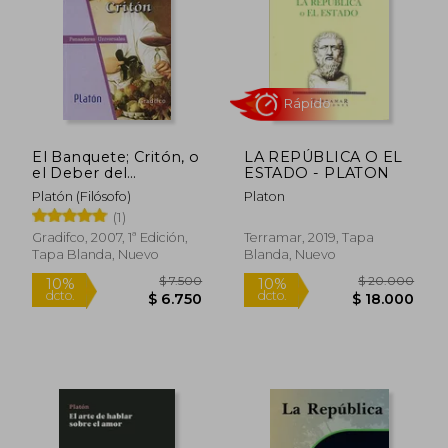
$ 7.500
$ 13.3
10%
10%
dcto.
dcto.
$ 6.750
$ 11.9
El Banquete; Critón, o
LA REPÚBLICA O EL
el Deber del
ESTADO - PLATON
Ciudadano
Platón (Filósofo)
Platon
(1)
Gradifco, 2007, 1ª Edición,
Terramar, 2019, Tapa
Tapa Blanda, Nuevo
Blanda, Nuevo
Rápido