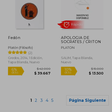
$ 11.700
$ 16.5
21%
10%
dcto.
dcto.
Fedón
APOLOGIA DE
$ 9.286
$ 14.8
SOCRATES / CRITON
Platón (Filósofo)
PLATON
(2)
Gredos, 2014, 1 Edición,
SALIM, Tapa Blanda,
Tapa Blanda, Nuevo
Nuevo
1
2
3
4
5
Página Siguiente