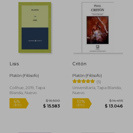
Lisis
Critón
Platón (Filósofo)
Platón (Filósofo)
(5)
$ 17.395
$ 16.
Colihue, 2019, Tapa
Universitaria, Tapa Blanda,
10%
10%
dcto.
dcto.
$ 15.656
$ 14.5
Blanda, Nuevo
Nuevo