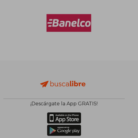
Rápido
$ 42.000
$ 15.0
6%
10%
dcto.
dcto.
$ 39.667
$ 13.5
¡Descárgate la App GRATIS!