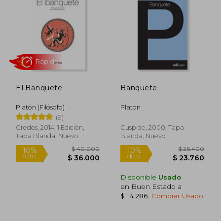
$ 29.900
$ 20.9
10%
5%
dcto.
dcto.
$ 26.910
$ 19.9
El Banquete
Banquete
Platón (Filósofo)
Platon
(9)
Gredos, 2014, 1 Edición,
Cuspide, 2000, Tapa
Tapa Blanda, Nuevo
Blanda, Nuevo
Rápido
Disponible
Usado
en Buen Estado a
$ 14.286
.
Comprar Usado