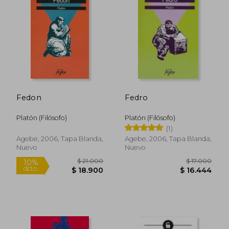
Fedon
Fedro
Platón (Filósofo)
Platón (Filósofo)
(1)
Agebe, 2006, Tapa Blanda,
Agebe, 2006, Tapa Blanda,
Nuevo
Nuevo
$ 16.100
$ 25.7
6%
6%
dcto.
dcto.
$ 15.206
$ 24.3