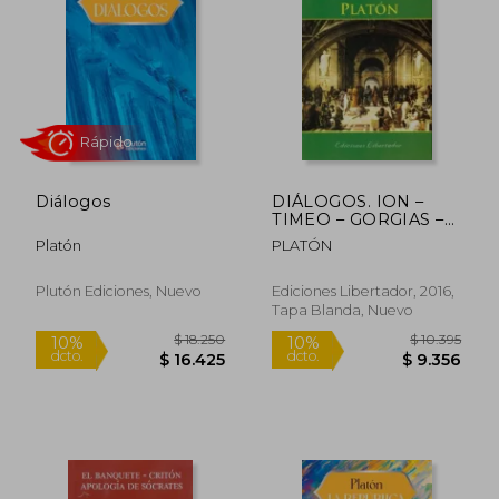
10%
dcto.
$ 6.044
$ 5.0
Diálogos
DIÁLOGOS. ION –
TIMEO – GORGIAS –
CRITIAS
Platón
PLATÓN
Plutón Ediciones, Nuevo
Ediciones Libertador, 2016,
Tapa Blanda, Nuevo
Rápido