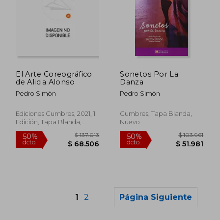
$ 98.996
$ 181.
50%
50%
dcto.
dcto.
$ 49.498
$ 90.5
El Arte Coreográfico
Sonetos Por La
de Alicia Alonso
Danza
Pedro Simón
Pedro Simón
Ediciones Cumbres, 2021, 1
Cumbres, Tapa Blanda,
Edición, Tapa Blanda,
Nuevo
Nuevo
1
2
Página Siguiente