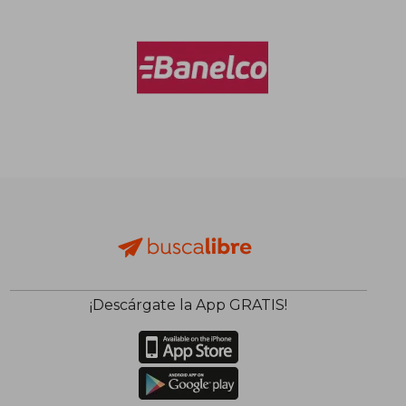
$ 137.013
$ 103.9
50%
50%
dcto.
dcto.
$ 68.506
$ 51.9
¡Descárgate la App GRATIS!