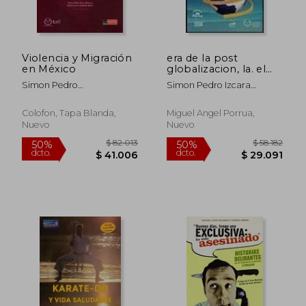
$ 93.034
$ 150.3
50%
50%
dcto.
dcto.
$ 46.517
$ 75.1
Violencia y Migración
era de la post
en México
globalizacion, la. el
retorno de los ciclos
Simon Pedro
Simon Pedro Izcara
agrarios
Izcarapalacios
Palacios
Colofon, Tapa Blanda,
Miguel Angel Porrua,
Nuevo
Nuevo