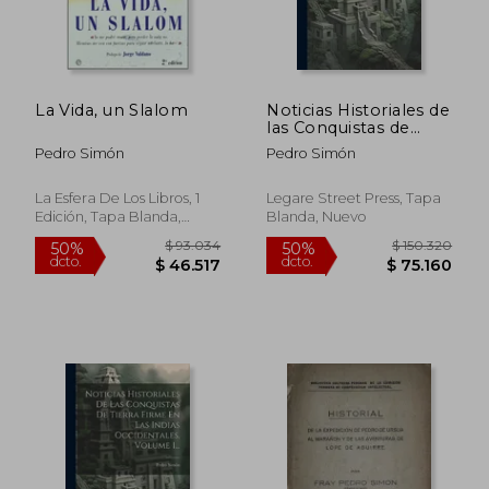
La Vida, un Slalom
Noticias Historiales de
las Conquistas de
Tierra Firme en las
Pedro Simón
Pedro Simón
Indias Occidentales,
Part 2
La Esfera De Los Libros, 1
Legare Street Press, Tapa
Edición, Tapa Blanda,
Blanda, Nuevo
Usado
$ 116.449
$ 74.5
50%
50%
dcto.
dcto.
$ 58.224
$ 37.2