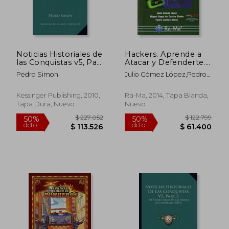
Noticias Historiales de
Hackers. Aprende a
las Conquistas v5, Part
Atacar y Defenderte.
3: De Tierra Firme en
2ª Edición Actualizada
Pedro Simon
Julio Gómez López,Pedro
las Indias
Guillén Núñez,Miguel Ángel
Occidentales (1892)
De Castro Simón
Kessinger Publishing, 2010,
Ra-Ma, 2014, Tapa Blanda,
Tapa Dura, Nuevo
Nuevo
$ 236.259
$ 236.2
50%
50%
dcto.
dcto.
$ 118.130
$ 118.1