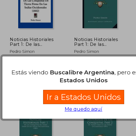
Noticias Historiales
Noticias Historiales
Part 1: De las
Part 1: De las
Conquistas de Tierra
Conquistas de Tierra
Pedro Simon
Pedro Simon
Firme en las Indias
Firme en las Indias
Occidentales (1882)
Occidentales (1882)
Kessinger Pub Co, 2010,
Kessinger Publishing, 2010,
Tapa Blanda, Nuevo
Tapa Blanda, Nuevo
Estás viendo
Buscalibre Argentina
, pero 
$ 137.488
$ 93.0
50%
50%
Estados Unidos
dcto.
dcto.
$ 68.744
$ 46.5
Ir a Estados Unidos
Me quedo aquí