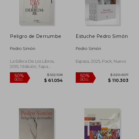
Peligro de Derrumbe
Estuche Pedro Simón
Pedro Simón
Pedro Simón
La Esfera De Los Libros,
Espasa, 2025, Pack, Nuevo
2015, 1 Edición, Tapa
Blanda,
Usado
$ 120.676
$ 111.
50%
50%
dcto.
dcto.
$ 60.338
$ 55.5