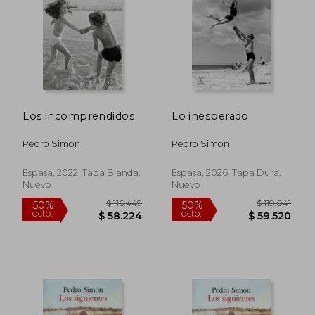
$ 87.763
$ 116.4
50%
50%
dcto.
dcto.
$ 43.882
$ 58.2
Los incomprendidos
Lo inesperado
Pedro Simón
Pedro Simón
Espasa, 2022, Tapa Blanda,
Espasa, 2026, Tapa Dura,
Nuevo
Nuevo