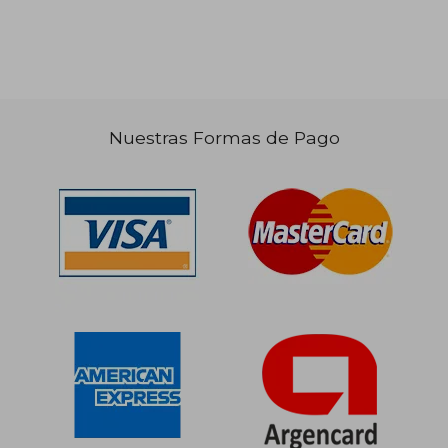
Nuestras Formas de Pago
$ 103.920
$ 126.6
50%
50%
dcto.
dcto.
$ 51.960
$ 63.3