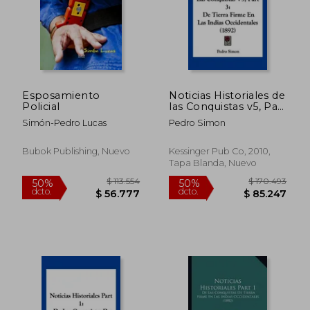
$ 125.694
$ 98.9
50%
50%
Esposamiento
Noticias Historiales de
dcto.
dcto.
$ 62.847
$ 49.4
Policial
las Conquistas v5, Part
3: De Tierra Firme en
Simón-Pedro Lucas
Pedro Simon
las Indias
Occidentales (1892)
Bubok Publishing, Nuevo
Kessinger Pub Co, 2010,
Tapa Blanda, Nuevo