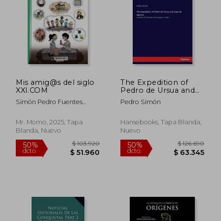
Mis amig@s del siglo
The Expedition of
XXI.COM
Pedro de Ursua and
Lope de Aguirre: in
Simón Pedro Fuentes
Pedro Simón
Search of El Dorado
Navarro
and Omagua in 1560-1
(en Inglés)
Mr. Momo, 2025, Tapa
Hansebooks, Tapa Blanda,
Blanda, Nuevo
Nuevo