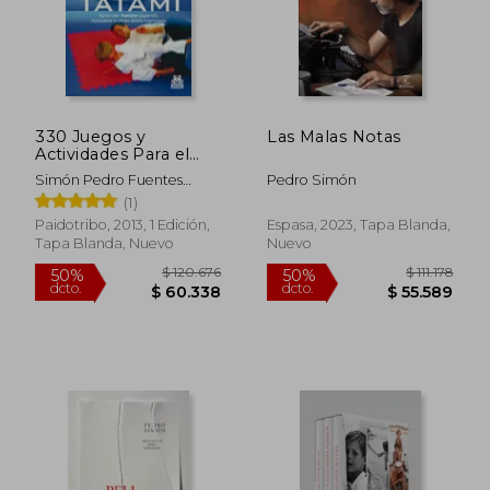
330 Juegos y
Las Malas Notas
Actividades Para el
Tatami
Simón Pedro Fuentes
Pedro Simón
Navarro
(1)
Paidotribo, 2013, 1 Edición,
Espasa, 2023, Tapa Blanda,
Tapa Blanda, Nuevo
Nuevo
$ 87.013
$ 102.1
40%
50%
dcto.
dcto.
$ 52.208
$ 51.0