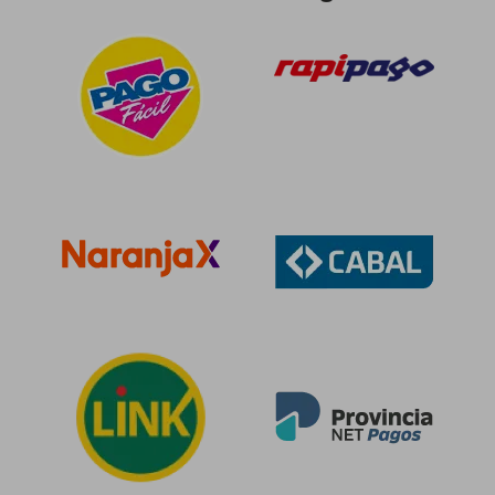
$ 190.221
$ 148.7
50%
50%
dcto.
dcto.
$ 95.110
$ 74.3