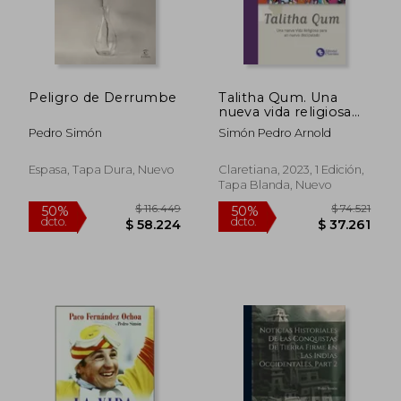
Peligro de Derrumbe
Talitha Qum. Una
nueva vida religiosa
para un nuevo
Pedro Simón
Simón Pedro Arnold
discípulo
Espasa, Tapa Dura, Nuevo
Claretiana, 2023, 1 Edición,
Tapa Blanda, Nuevo
$ 122.108
$ 220.6
50%
50%
dcto.
dcto.
$ 61.054
$ 110.3