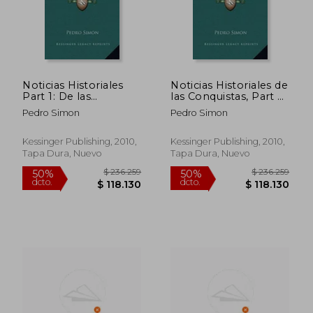
Noticias Historiales
Noticias Historiales de
Part 1: De las
las Conquistas, Part 2:
Conquistas de Tierra
De Tierra Firme en las
Pedro Simon
Pedro Simon
Firme en las Indias
Indias Occidentales
Occidentales (1882)
(1891)
Kessinger Publishing, 2010,
Kessinger Publishing, 2010,
Tapa Dura, Nuevo
Tapa Dura, Nuevo
$ 113.554
$ 170.4
50%
50%
dcto.
dcto.
$ 56.777
$ 85.2