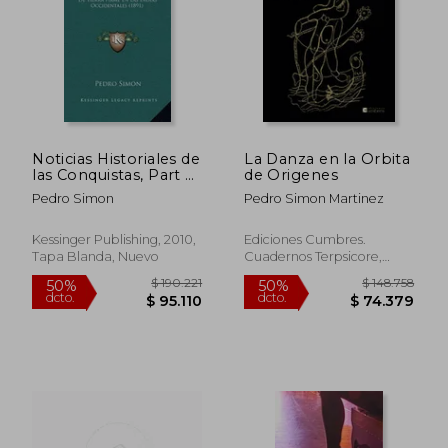
$ 227.052
$ 122.7
50%
50%
dcto.
dcto.
$ 113.526
$ 61.4
Noticias Historiales de
La Danza en la Orbita
las Conquistas, Part 2:
de Origenes
De Tierra Firme en las
Pedro Simon
Pedro Simon Martinez
Indias Occidentales
(1891)
Kessinger Publishing, 2010,
Ediciones Cumbres.
Tapa Blanda, Nuevo
Cuadernos Terpsicore,
Tapa Blanda, Nuevo