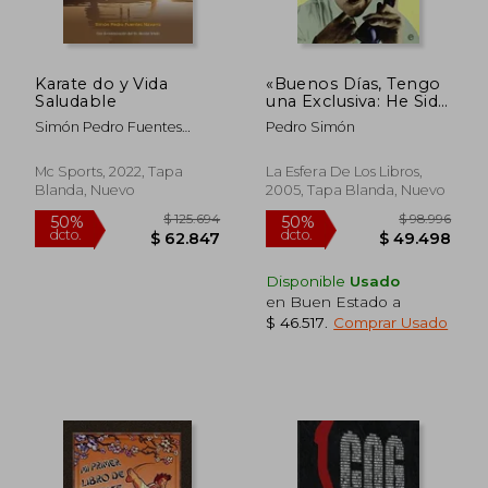
$ 153.390
$ 184.8
50%
29%
dcto.
dcto.
$ 76.695
$ 132.0
Karate do y Vida
«Buenos Días, Tengo
Saludable
una Exclusiva: He Sido
Asesinado»
Simón Pedro Fuentes
Pedro Simón
Navarro
Mc Sports, 2022, Tapa
La Esfera De Los Libros,
Blanda, Nuevo
2005, Tapa Blanda, Nuevo
Disponible
Usado
en Buen Estado a
$ 46.517
.
Comprar Usado