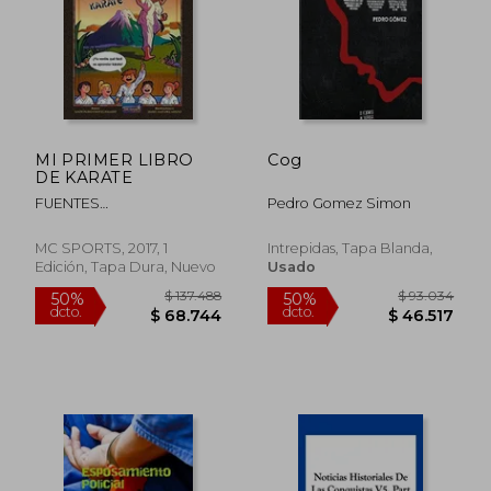
$ 82.013
$ 58.1
50%
50%
dcto.
dcto.
$ 41.006
$ 29.0
MI PRIMER LIBRO
Cog
DE KARATE
FUENTES
Pedro Gomez Simon
NAVARRO,SIMON PEDRO
MC SPORTS, 2017, 1
Intrepidas, Tapa Blanda,
Edición, Tapa Dura, Nuevo
Usado