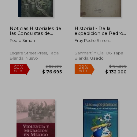
Noticias Historiales de
Historial - De la
las Conquistas de
expedicion de Pedro
Tierra Firme en las
de Ursua al marañon
Pedro Simón
Fray Pedro Simon
Indias Occidentales,
y de las aventuras de
(Franciscano)
Volume 1.
Lope de Aguirre
Legare Street Press, Tapa
Sanmarti Y Cia, 196, Tapa
Blanda, Nuevo
Blanda,
Usado