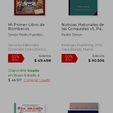
Mi Primer Libro de
Noticias Historiales de
Bomberos
las Conquistas v5, Part
3: De Tierra Firme en
Simón Pedro Fuentes
Pedro Simon
las Indias
Navarro
Occidentales (1892)
Servicios Editoriales
Kessinger Publishing, 2010,
Generales Costa Blanca
Tapa Blanda, Nuevo
S.L., Tapa Blanda, Nuevo
Disponible
Usado
en Buen Estado a
$ 46.517
.
Comprar Usado
$ 193.290
$ 179.1
50%
50%
dcto.
dcto.
$ 96.645
$ 89.5