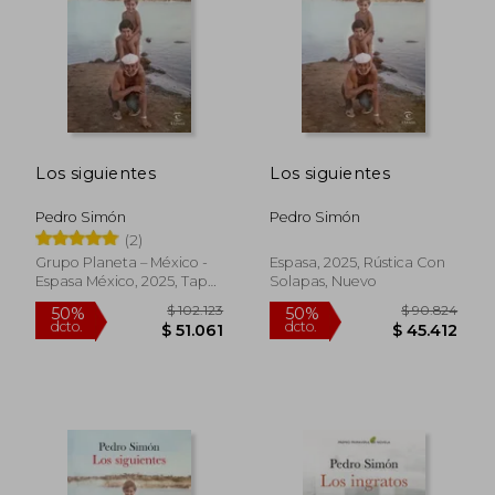
$ 116.449
$ 119.
50%
50%
dcto.
dcto.
$ 58.224
$ 59.5
Los siguientes
Los siguientes
Pedro Simón
Pedro Simón
(2)
Grupo Planeta – México -
Espasa, 2025, Rústica Con
Espasa México, 2025, Tapa
Solapas, Nuevo
Blanda, Nuevo