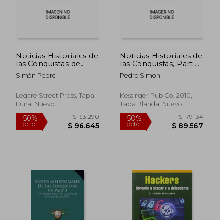
Noticias Historiales de
Noticias Historiales de
las Conquistas de
las Conquistas, Part 2:
Tierra Firme en las
De Tierra Firme en las
Simón Pedro
Pedro Simon
Indias Occidentales,
Indias Occidentales
Volume 1.
(1891)
Legare Street Press, Tapa
Kessinger Pub Co, 2010,
Dura, Nuevo
Tapa Blanda, Nuevo
$ 178.874
$ 190.2
50%
50%
dcto.
dcto.
$ 89.437
$ 95.1