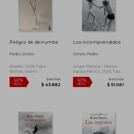
Peligro de derrumbe
Los incomprendidos
Pedro Simón
Simón, Pedro
$ 87.013
$ 85.
40%
50%
dcto.
dcto.
$ 52.208
$ 42.5
Booket, 2026, Tapa
Grupo Planeta – México -
Blanda, Nuevo
Espasa México, 2026, Tapa
Blanda, Nuevo