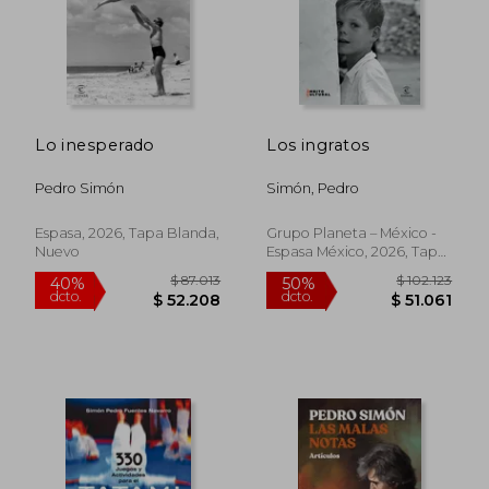
Lo inesperado
Los ingratos
Pedro Simón
Simón, Pedro
Espasa, 2026, Tapa Blanda,
Grupo Planeta – México -
Nuevo
Espasa México, 2026, Tapa
$ 87.763
$ 102.1
50%
50%
Blanda, Nuevo
dcto.
dcto.
$ 43.882
$ 51.0