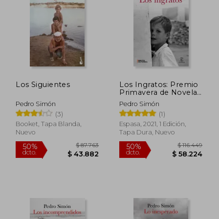
$ 87.763
$ 87.7
50%
50%
dcto.
dcto.
$ 43.882
$ 43.8
Los Siguientes
Los Ingratos: Premio
Primavera de Novela
2021 (Espasa
Pedro Simón
Pedro Simón
Narrativa)
(3)
(1)
Booket, Tapa Blanda,
Espasa, 2021, 1 Edición,
Nuevo
Tapa Dura, Nuevo