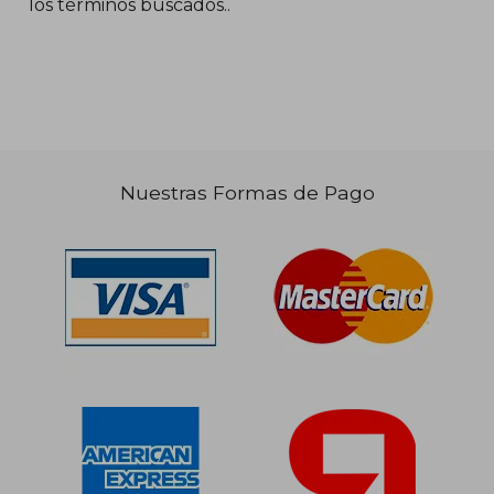
los términos buscados..
$ 104.335
50%
dcto.
$ 52.167
Nuestras Formas de Pago