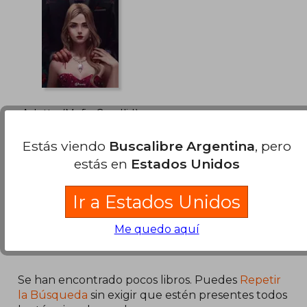
$ 88.572
$ 107.8
50%
50%
dcto.
dcto.
$ 44.286
$ 53.9
Arlette (Mafia Cavalli I)
Arroyo, Oscary
Estás viendo
Buscalibre Argentina
, pero
estás en
Estados Unidos
Planeta, 2025, Tapa
Blanda, Nuevo
Ir a Estados Unidos
Me quedo aquí
Se han encontrado pocos libros. Puedes
Repetir
la Búsqueda
sin exigir que estén presentes todos