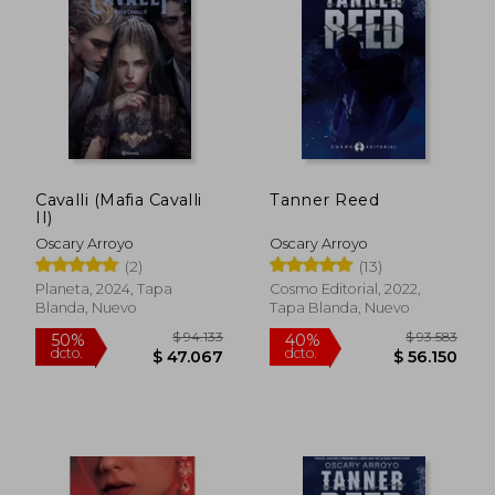
10%
10%
dcto.
dcto.
$ 13.500
$ 32.3
Cavalli (Mafia Cavalli
Tanner Reed
II)
Oscary Arroyo
Oscary Arroyo
(2)
(13)
Planeta, 2024, Tapa
Cosmo Editorial, 2022,
Blanda, Nuevo
Tapa Blanda, Nuevo