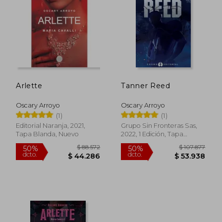
$ 94.133
$ 93.5
50%
40%
dcto.
dcto.
$ 47.067
$ 56.1
Arlette
Tanner Reed
Oscary Arroyo
Oscary Arroyo
(1)
(1)
Editorial Naranja, 2021,
Grupo Sin Fronteras Sas,
Tapa Blanda, Nuevo
2022, 1 Edición, Tapa
Blanda, Nuevo