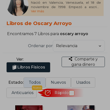
Nació en Valencia, Venezuela, el 18 de
noviembre de 1998. Empezó a escribir
Ver más
novelas en Wattpad y otras plataformas a
los doce años. Arlette fue su primera
historia dentro del género de dark
Libros de Oscary Arroyo
romance, el cual la atrapó. Oscary estudia
Medicina y tiene una pequeña librería
online llamada Bookstore. Uno de sus
Encontramos 7 Libros para
oscary arroyo
sueños más grandes es viajar por el
mundo y conocer a cada una de sus
Ordenar por
lectoras.
Comparte y
Ver:
gana dinero
Libros Físicos
Estado:
Todos
Nuevos
Usados
Nuevo
Anticuarios
Rápido