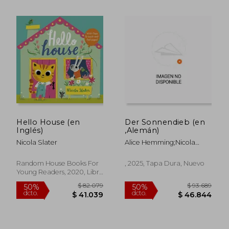
$ 82.079
$ 80.7
50%
50%
dcto.
dcto.
$ 41.039
$ 40.3
Hello House (en
Der Sonnendieb (en
Inglés)
,Alemán)
Nicola Slater
Alice Hemming;Nicola
Slater
Random House Books For
, 2025, Tapa Dura, Nuevo
Young Readers, 2020, Libro
De Cartón, Nuevo