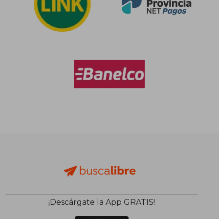
$ 100.472
$ 105.5
50%
50%
dcto.
dcto.
$ 50.236
$ 52.7
¡Descárgate la App GRATIS!