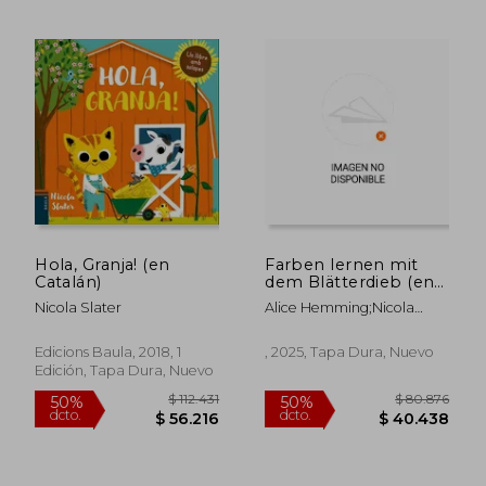
$ 78.232
$ 98.3
50%
50%
dcto.
dcto.
$ 39.116
$ 49.1
Hola, Granja! (en
Farben lernen mit
Catalán)
dem Blätterdieb (en
,Alemán)
Nicola Slater
Alice Hemming;Nicola
Slater;Jennifer Buchholz
Edicions Baula, 2018, 1
, 2025, Tapa Dura, Nuevo
Edición, Tapa Dura, Nuevo