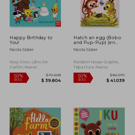
Happy Birthday to
Hatch an egg (Bobo
You!
and Pup-Pup) (en
Inglés)
Nicola Slater
Nicola Slater
Nosy Crow, Libro De
Random House Graphic,
Cartón, Nuevo
Tapa Dura, Nuevo
$ 99.831
$ 79.6
50%
50%
dcto.
dcto.
$ 49.916
$ 39.8