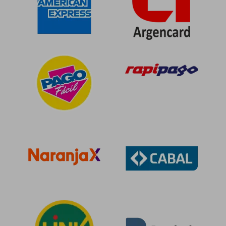
$ 96.417
$ 99.8
50%
50%
dcto.
dcto.
$ 48.208
$ 49.9