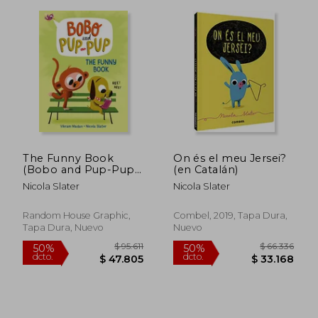
The Funny Book
On és el meu Jersei?
(Bobo and Pup-Pup)
(en Catalán)
$ 82.079
$ 93.6
(en Inglés)
50%
50%
Nicola Slater
Nicola Slater
dcto.
dcto.
$ 41.039
$ 46.8
Random House Graphic,
Combel, 2019, Tapa Dura,
Tapa Dura, Nuevo
Nuevo