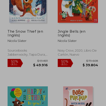
The Snow Thief (en
Jingle Bells (en
Inglés)
Inglés)
Nicola Slater
Nicola Slater
Sourcebooks
Nosy Crow, 2020, Libro De
Jabberwocky, Tapa Dura,
Cartón, Nuevo
$ 84.029
$ 99.8
50%
50%
Nuevo
dcto.
dcto.
$ 42.014
$ 49.9