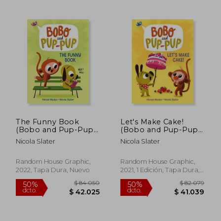
The Funny Book
Let's Make Cake!
(Bobo and Pup-Pup)
(Bobo and Pup-Pup):
(en Inglés)
(A Graphic Novel) (en
Nicola Slater
Nicola Slater
Inglés)
Random House Graphic,
Random House Graphic,
2022, Tapa Dura, Nuevo
2021, 1 Edición, Tapa Dura,
Nuevo