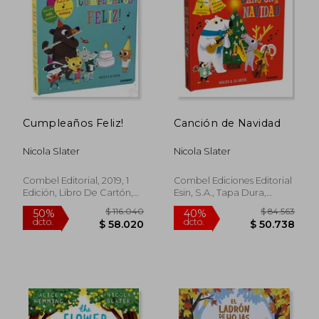
$ 20.255
$ 23.6
10%
10%
dcto.
dcto.
$ 18.229
$ 21.3
Cumpleaños Feliz!
Canción de Navidad
Nicola Slater
Nicola Slater
Combel Editorial, 2019, 1
Combel Ediciones Editorial
Edición, Libro De Cartón,
Esin, S.A., Tapa Dura,
Nuevo
Nuevo