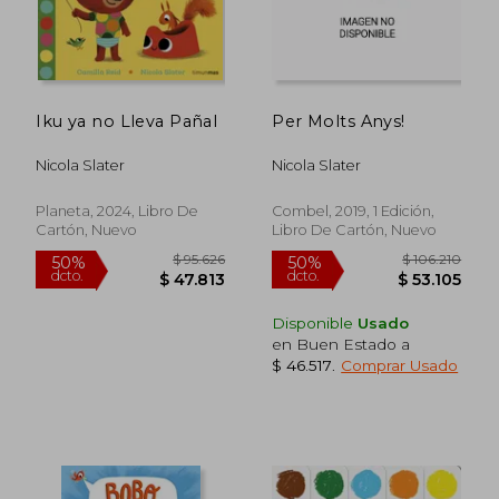
Iku ya no Lleva Pañal
Per Molts Anys!
Nicola Slater
Nicola Slater
Planeta, 2024, Libro De
Combel, 2019, 1 Edición,
Cartón, Nuevo
Libro De Cartón, Nuevo
Disponible
Usado
en Buen Estado a
$ 46.517
.
Comprar Usado
$ 82.079
$ 95.6
50%
50%
dcto.
dcto.
$ 41.039
$ 47.8