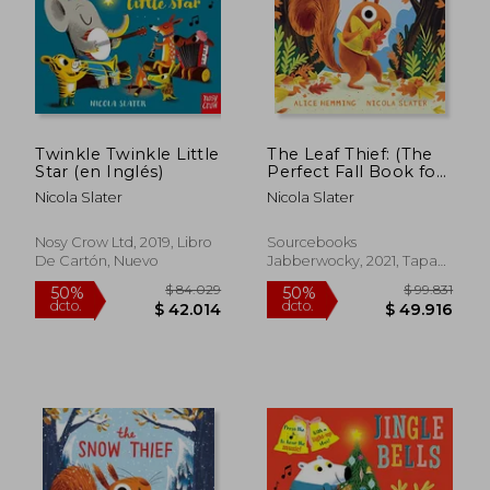
Twinkle Twinkle Little
The Leaf Thief: (The
Star (en Inglés)
Perfect Fall Book for
Children and
Nicola Slater
Nicola Slater
Toddlers) (en Inglés)
$ 95.626
$ 95.6
50%
50%
dcto.
dcto.
$ 47.813
$ 47.8
Nosy Crow Ltd, 2019, Libro
Sourcebooks
De Cartón, Nuevo
Jabberwocky, 2021, Tapa
Dura, Nuevo