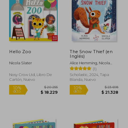
10%
10%
dcto.
dcto.
$ 24.138
$ 18.2
Hello Zoo
The Snow Thief (en
Inglés)
Nicola Slater
Alice Hemming, Nicola
Slater
(1)
Nosy Crow Ltd, Libro De
Scholastic, 2024, Tapa
Cartón, Nuevo
Blanda, Nuevo