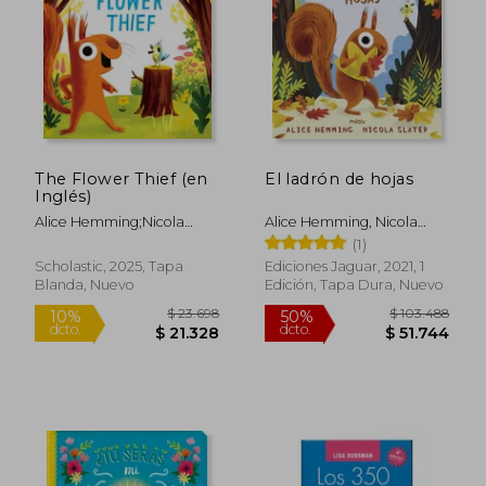
$ 116.040
$ 84.5
50%
40%
dcto.
dcto.
$ 58.020
$ 50.7
The Flower Thief (en
El ladrón de hojas
Inglés)
Alice Hemming;Nicola
Alice Hemming, Nicola
Slater
Slater
(1)
Scholastic, 2025, Tapa
Ediciones Jaguar, 2021, 1
Blanda, Nuevo
Edición, Tapa Dura, Nuevo