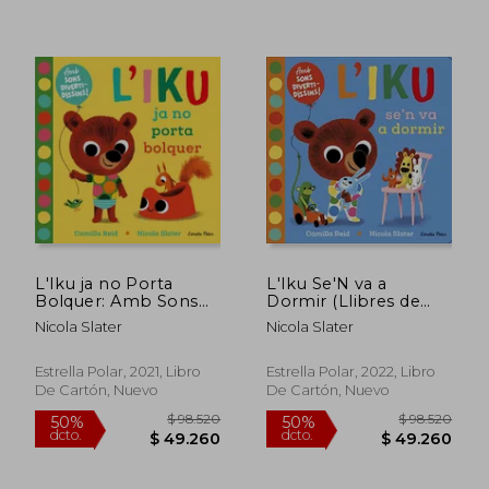
L'Iku ja no Porta
L'Iku Se'N va a
Bolquer: Amb Sons
Dormir (Llibres de
Diveridíssims! (Llibres
Sons) (en Catalán)
Nicola Slater
Nicola Slater
de Sons) (en Catalán)
Estrella Polar, 2021, Libro
Estrella Polar, 2022, Libro
De Cartón, Nuevo
De Cartón, Nuevo