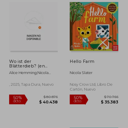
Wo ist der
Hello Farm
Blätterdieb? (en
,Alemán)
Alice Hemming;Nicola
Nicola Slater
Slater
$ 90.585
$ 95.
, 2025, Tapa Dura, Nuevo
Nosy Crow Ltd, Libro De
50%
50%
dcto.
dcto.
$ 45.293
$ 47.8
Cartón, Nuevo