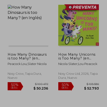
$ 106.210
$ 90.3
50%
50%
How Many Dinosaurs
How Many Unicorns
dcto.
dcto.
$ 53.105
$ 45.1
is too Many? (en
is Too Many? (en
Inglés)
Inglés)
Peacock Lou,Slater Nicola
Nicola Slater;Lou Peacock
Nosy Crow, Tapa Dura,
Nosy Crow Ltd, 2026, Tapa
Nuevo
Dura, Nuevo