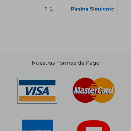
1
2
Página Siguiente
Nuestras Formas de Pago
$ 112.431
$ 80.8
50%
50%
dcto.
dcto.
$ 56.216
$ 40.4