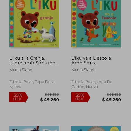
L iku a la Granja.
L'iku va a L'escola:
Llibre amb Sons (en
Amb Sons
Catalán)
Divertidíssims!
Nicola Slater
Nicola Slater
Estrella Polar, Tapa Dura,
Estrella Polar, Libro De
Nuevo
Cartón, Nuevo
$ 80.876
$ 70.7
50%
50%
dcto.
dcto.
$ 40.438
$ 35.3