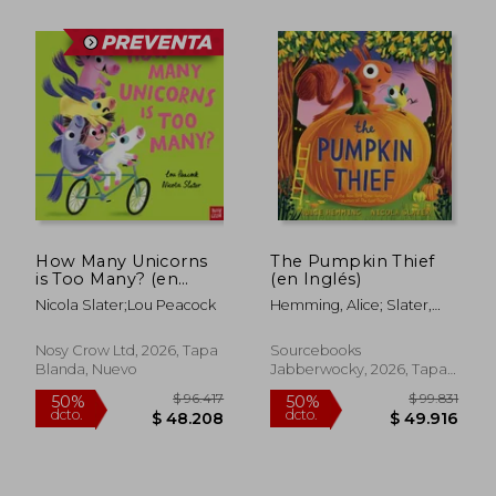
$ 98.520
$ 98.5
50%
50%
dcto.
dcto.
$ 49.260
$ 49.2
How Many Unicorns
The Pumpkin Thief
is Too Many? (en
(en Inglés)
Inglés)
Nicola Slater;Lou Peacock
Hemming, Alice; Slater,
Nicola
Nosy Crow Ltd, 2026, Tapa
Sourcebooks
Blanda, Nuevo
Jabberwocky, 2026, Tapa
Dura, Nuevo