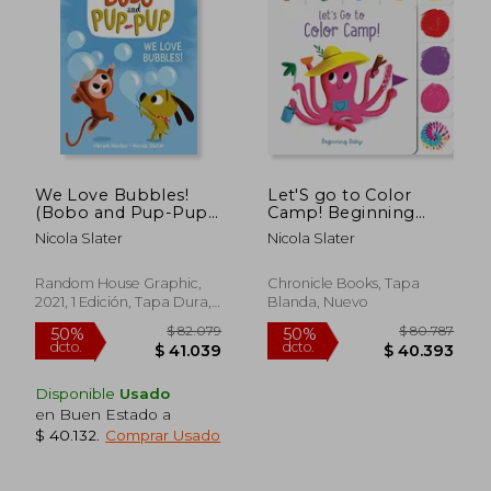
We Love Bubbles!
Let'S go to Color
(Bobo and Pup-Pup):
Camp! Beginning
1 (en Inglés)
Baby (en Inglés)
Nicola Slater
Nicola Slater
Random House Graphic,
Chronicle Books, Tapa
2021, 1 Edición, Tapa Dura,
Blanda, Nuevo
Nuevo
Disponible
Usado
en Buen Estado a
$ 40.132
.
Comprar Usado
$ 95.626
$ 106.2
50%
50%
dcto.
dcto.
$ 47.813
$ 53.1