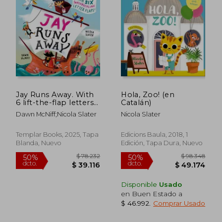
Jay Runs Away. With
Hola, Zoo! (en
6 lift-the-flap letters
Catalán)
to open and read! (en
Dawn McNiff;Nicola Slater
Nicola Slater
Inglés)
Templar Books, 2025, Tapa
Edicions Baula, 2018, 1
Blanda, Nuevo
Edición, Tapa Dura, Nuevo
Disponible
Usado
en Buen Estado a
$ 46.992
.
Comprar Usado
$ 82.079
$ 74.9
50%
50%
dcto.
dcto.
$ 41.039
$ 37.4