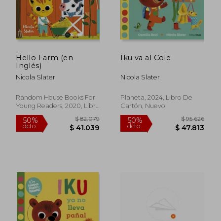
Hello Farm (en
Iku va al Cole
Inglés)
Nicola Slater
Nicola Slater
Random House Books For
Planeta, 2024, Libro De
Young Readers, 2020, Libro
Cartón, Nuevo
De Cartón, Nuevo
$ 79.608
$ 82.0
50%
50%
dcto.
dcto.
$ 39.804
$ 41.0