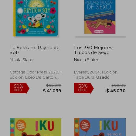
$ 23.698
$ 103.4
10%
50%
dcto.
dcto.
$ 21.328
$ 51.7
Tú Serás mi Rayito de
Los 350 Mejores
Sol?
Trucos de Sexo
Nicola Slater
Nicola Slater
Cottage Door Press, 2020, 1
Everest, 2004, 1 Edición,
Edición, Libro De Cartón,
Tapa Dura,
Usado
Nuevo