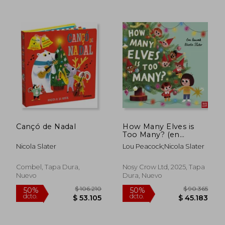
$ 98.520
$ 98.5
50%
50%
dcto.
dcto.
$ 49.260
$ 49.2
Cançó de Nadal
How Many Elves is
Too Many? (en
Inglés)
Nicola Slater
Lou Peacock;Nicola Slater
Combel, Tapa Dura,
Nosy Crow Ltd, 2025, Tapa
Nuevo
Dura, Nuevo