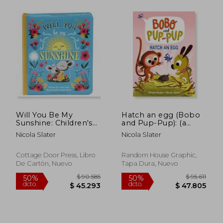
$ 84.050
$ 82.0
50%
50%
dcto.
dcto.
Will You Be My
Hatch an egg (Bobo
$ 42.025
$ 41.0
Sunshine: Children's
and Pup-Pup): (a
Board Book (Love
Graphic Novel) (en
Nicola Slater
Nicola Slater
You Always) (en
Inglés)
Inglés)
Cottage Door Press, Libro
Random House Graphic,
De Cartón, Nuevo
Tapa Dura, Nuevo