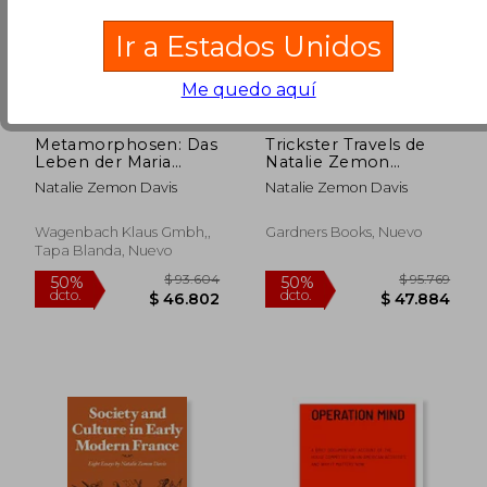
Ir a Estados Unidos
Me quedo aquí
Metamorphosen: Das
Trickster Travels de
Leben der Maria
Natalie Zemon
Sibylla Merian (Wat)
Davis(Gardners
Natalie Zemon Davis
Natalie Zemon Davis
(en Alemán)
Books)
Wagenbach Klaus Gmbh,,
Gardners Books, Nuevo
Tapa Blanda, Nuevo
$ 184.643
$ 95.3
50%
50%
dcto.
dcto.
$ 92.322
$ 47.6