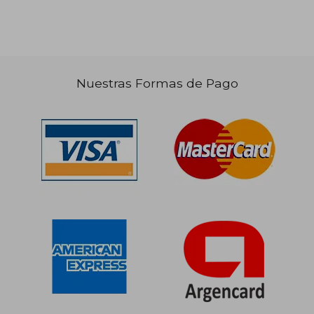
Nuestras Formas de Pago
$ 258.665
50%
dcto.
$ 129.332