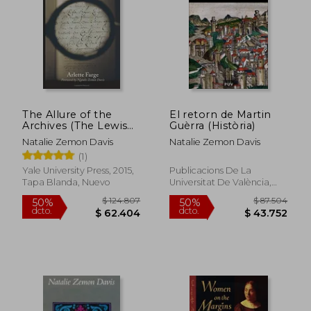
$ 108.975
$ 104.3
50%
50%
dcto.
dcto.
$ 54.487
$ 52.1
The Allure of the
El retorn de Martin
Archives (The Lewis
Guèrra (Història)
Walpole Series in
Natalie Zemon Davis
Natalie Zemon Davis
Eighteenth-Centurth-
(1)
Centurth Culture &
History) by Arlette
Yale University Press, 2015,
Publicacions De La
Farge (2015-04-07)
Tapa Blanda, Nuevo
Universitat De València,
(en Inglés)
Tapa Blanda, Nuevo