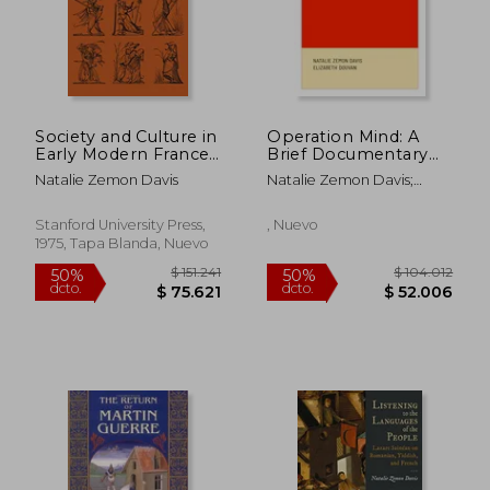
Society and Culture in
Operation Mind: A
Early Modern France:
Brief Documentary
Eight Essays by
Account of the House
Natalie Zemon Davis
Natalie Zemon Davis;
Natalie Zemon Davis
Committee on Un-
Elizabeth Douvan
(en Inglés)
American Activities.
And why it Matters
Stanford University Press,
, Nuevo
Now. (en Inglés)
1975, Tapa Blanda, Nuevo
$ 93.604
$ 95.7
50%
50%
dcto.
dcto.
$ 46.802
$ 47.8