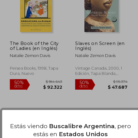
The Book of the City
Slaves on Screen (en
of Ladies (en Inglés)
Inglés)
Natalie Zemon Davis
Natalie Zemon Davis
$ 114.534
$ 171.
50%
50%
dcto.
dcto.
$ 57.267
$ 85.9
Persea Books, 1998, Tapa
Vintage Canada, 2000, 1
Dura, Nuevo
Edición, Tapa Blanda,
Nuevo
Estás viendo
Buscalibre Argentina
, pero
estás en
Estados Unidos