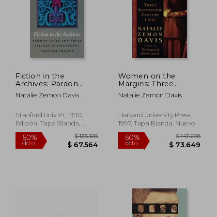
$ 124.807
$ 87.5
50%
50%
dcto.
dcto.
$ 62.404
$ 43.7
Fiction in the
Women on the
Archives: Pardon
Margins: Three
Tales and Their Tellers
Seventeenth-Century
Natalie Zemon Davis
Natalie Zemon Davis
in Sixteenth-Century
Lives (en Inglés)
France (en Inglés)
Stanford Univ Pr, 1990, 1
Harvard University Press,
Edición, Tapa Blanda,
1997, Tapa Blanda, Nuevo
Nuevo