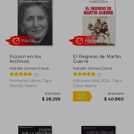
en el campo de la historiografía, donde su
enfoque interdisciplinario y su atención a
las narrativas personales han influido
profundamente en generaciones de
historiadores.
Ficcion en los
El Regreso de Martin
Archivos
Guerre
Natalie Zemon Davis
Natalie Zemon Davis
(2)
(1)
Rápido
Rápido
Prometeo Libros, Tapa
Ediciones Akal, 2024, Tapa
Blanda, Nuevo
Dura, Nuevo
$ 29.200
$ 45.4