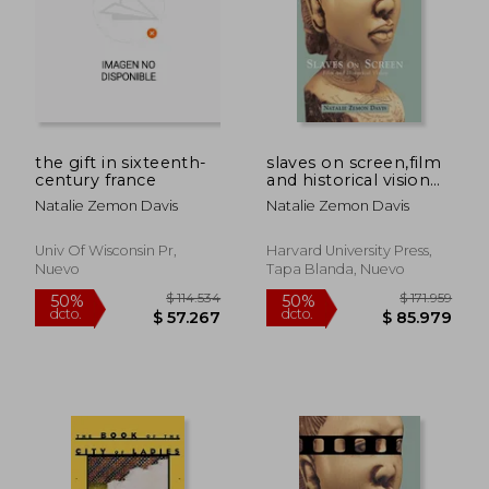
the gift in sixteenth-
slaves on screen,film
$ 135.128
$ 147.2
century france
and historical vision
50%
50%
dcto.
dcto.
(en Inglés)
$ 67.564
$ 73.6
Natalie Zemon Davis
Natalie Zemon Davis
Univ Of Wisconsin Pr,
Harvard University Press,
Nuevo
Tapa Blanda, Nuevo