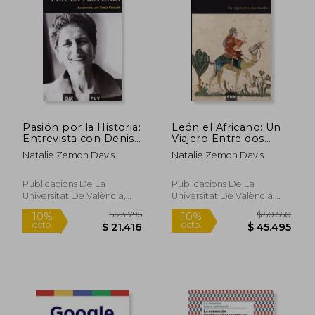
10%
dcto.
$ 28.259
$ 40.8
Pasión por la Historia:
León el Africano: Un
Entrevista con Denis
Viajero Entre dos
Crouzet: 21 (Història)
Mundos
Natalie Zemon Davis
Natalie Zemon Davis
Publicacions De La
Publicacions De La
Universitat De València,
Universitat De València,
2006, 1 Edición, Tapa
2008, 1 Edición, Tapa
Blanda, Nuevo
Blanda, Nuevo