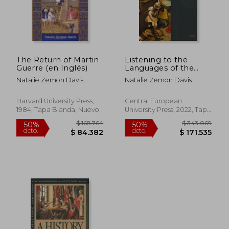
The Return of Martin
Listening to the
Guerre (en Inglés)
Languages of the
People: Lazare
Natalie Zemon Davis
Natalie Zemon Davis
Sainéan on
Romanian, Yiddish,
and French (en
Harvard University Press,
Central European
Inglés)
1984, Tapa Blanda, Nuevo
University Press, 2022, Tapa
Dura, Nuevo
$ 151.241
$ 104.0
50%
50%
dcto.
dcto.
$ 75.621
$ 52.0