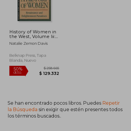
History of Women in
the West, Volume Iii:
Renaissance and the
Natalie Zemon Davis
Enlightenment
Paradoxes (en Inglés)
Belknap Press, Tapa
Blanda, Nuevo
Se han encontrado pocos libros. Puedes
Repetir
$ 168.764
$ 343.0
50%
50%
la Búsqueda
sin exigir que estén presentes todos
dcto.
dcto.
$ 84.382
$ 171.5
los términos buscados..