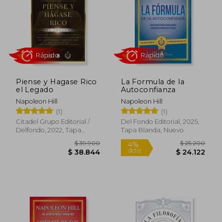
$ 32.500
$ 23.3
4%
10%
dcto.
dcto.
$ 31.207
$ 21.0
Piense y Hagase Rico
La Formula de la
el Legado
Autoconfianza
Napoleon Hill
Napoleon Hill
(1)
(1)
Citadel Grupo Editorial /
Del Fondo Editorial, 2025,
Delfondo, 2022, Tapa
Tapa Blanda, Nuevo
Blanda, Nuevo
Rápido
Rápido