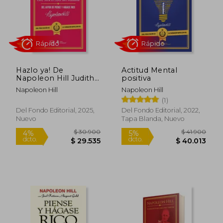
Rápido
Rápido
Hazlo ya! De
Actitud Mental
Napoleon Hill Judith
positiva
Williamson(Del
Napoleon Hill
Napoleon Hill
Fondo Editorial)
(1)
$ 24.200
$ 27.9
10%
dcto.
$ 21.780
$ 27.3
Del Fondo Editorial, 2025,
Del Fondo Editorial, 2022,
Nuevo
Tapa Blanda, Nuevo