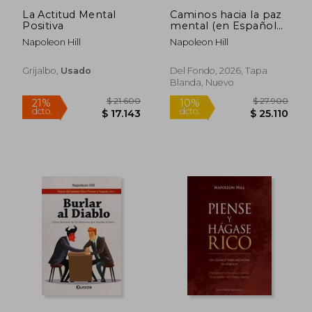
La Actitud Mental
Caminos hacia la paz
Positiva
mental (en Español
neutro)
Napoleon Hill
Napoleon Hill
Grijalbo,
Usado
Del Fondo, 2026, Tapa
Blanda, Nuevo
Rápido
$ 94.027
$ 35.5
50%
10%
dcto.
dcto.
$ 47.014
$ 31.9