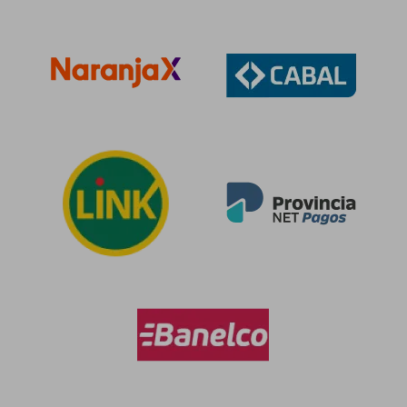
$ 74.277
$ 86.1
40%
50%
dcto.
dcto.
$ 44.566
$ 43.0