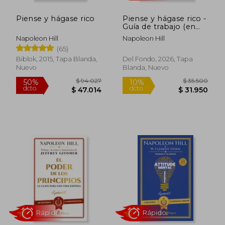
Piense y hágase rico
Piense y hágase rico -
Rápido
Rápido
Guía de trabajo (en
Español neutro)
Napoleon Hill
Napoleon Hill
(65)
Biblok, 2015, Tapa Blanda,
Del Fondo, 2026, Tapa
Nuevo
Blanda, Nuevo
$ 33.500
$ 25.2
5%
10%
dcto.
dcto.
$ 31.983
$ 22.6