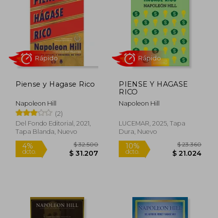
$ 26.600
$ 27.5
4%
10%
dcto.
dcto.
$ 25.403
$ 24.7
Piense y Hagase Rico
PIENSE Y HAGASE
RICO
Napoleon Hill
Napoleon Hill
(2)
Del Fondo Editorial, 2021,
LUCEMAR, 2025, Tapa
Tapa Blanda, Nuevo
Dura, Nuevo
Rápido
Rápido