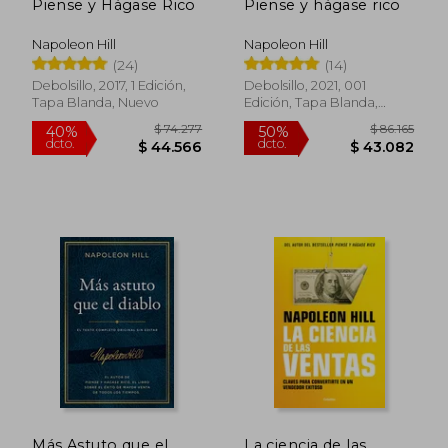
Piense y Hágase Rico
Piense y hágase rico
Napoleon Hill
Napoleon Hill
(24)
(14)
Debolsillo, 2017, 1 Edición,
Debolsillo, 2021, 001
Tapa Blanda, Nuevo
Edición, Tapa Blanda,
Nuevo
Rápido
$ 21.600
$ 27.9
21%
10%
dcto.
dcto.
$ 17.143
$ 25.1
Más Astuto que el
La ciencia de las