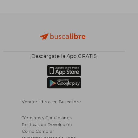
$ 107.850
$ 72.
40%
40%
dcto.
dcto.
$ 64.710
$ 43.5
¡Descárgate la App GRATIS!
Vender Libros en Buscalibre
Términos y Condiciones
Políticas de Devolución
Cómo Comprar