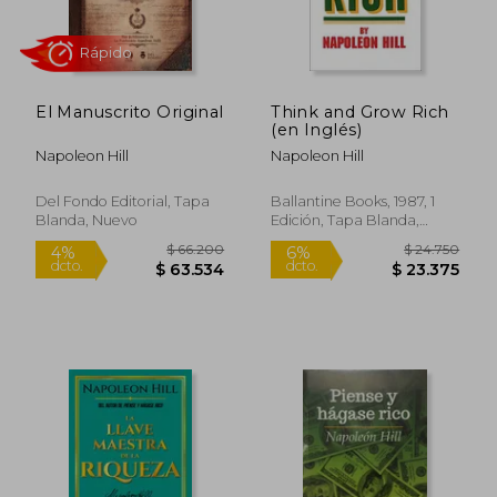
El Manuscrito Original
Think and Grow Rich
(en Inglés)
Napoleon Hill
Napoleon Hill
Del Fondo Editorial, Tapa
Ballantine Books, 1987, 1
Blanda, Nuevo
Edición, Tapa Blanda,
Rápido
Rápido
Nuevo
$ 42.900
$ 152.9
10%
5%
dcto.
dcto.
$ 38.610
$ 145.8