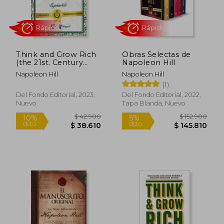
Think and Grow Rich
Obras Selectas de
(the 21st. Century
Napoleon Hill
Edition)
Napoleon Hill
Napoleon Hill
(1)
Rápido
Rápido
Del Fondo Editorial, 2023,
Del Fondo Editorial, 2022,
Nuevo
Tapa Blanda, Nuevo
$ 35.200
$ 32.5
4%
4%
dcto.
dcto.
$ 33.757
$ 31.1