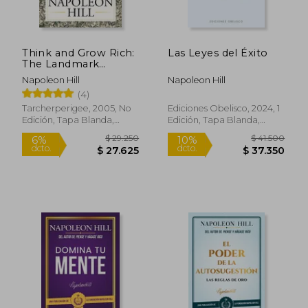
$ 33.500
$ 14.7
10%
dcto.
$ 32.516
$ 13.2
Think and Grow Rich:
Las Leyes del Éxito
The Landmark
Bestseller Now
Napoleon Hill
Napoleon Hill
Revised and Updated
(4)
for the 21st Century
(en Inglés)
Tarcherperigee, 2005, No
Ediciones Obelisco, 2024, 1
Edición, Tapa Blanda,
Edición, Tapa Blanda,
Nuevo
Nuevo
Rápido