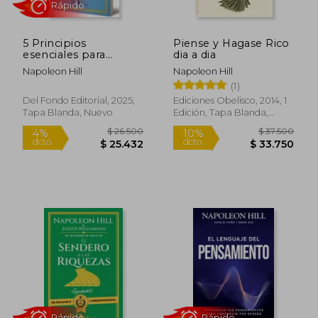
5 Principios
Piense y Hagase Rico
esenciales para
dia a dia
hackear tu mente
Napoleon Hill
Napoleon Hill
(1)
$ 29.250
$ 41.5
6%
10%
dcto.
dcto.
$ 27.625
$ 37.3
Del Fondo Editorial, 2025,
Ediciones Obelisco, 2014, 1
Tapa Blanda, Nuevo
Edición, Tapa Blanda,
Nuevo
Rápido
Rápido