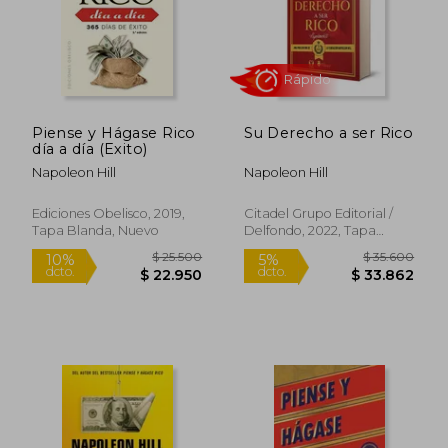
Rápido
Rápido
Piense y Hágase Rico
Su Derecho a ser Rico
día a día (Exito)
Napoleon Hill
Napoleon Hill
Ediciones Obelisco, 2019,
Citadel Grupo Editorial /
Tapa Blanda, Nuevo
Delfondo, 2022, Tapa
$ 30.900
$ 41.9
4%
5%
Blanda, Nuevo
dcto.
dcto.
$ 29.535
$ 40.0