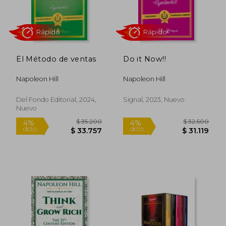
El Método de ventas
Do it Now!!
Rápido
Napoleon Hill
Napoleon Hill
Del Fondo Editorial, 2024,
Signal, 2023, Nuevo
Nuevo
$ 28.399
$ 17.9
10%
10%
dcto.
dcto.
$ 25.559
$ 16.1