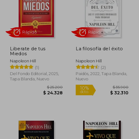
$ 39.900
$ 25.2
4%
dcto.
$ 38.844
$ 24.1
Liberate de tus
La filosofía del éxito
Miedos
Napoleon Hill
Napoleon Hill
(1)
(2)
Del Fondo Editorial, 2025,
Paidós, 2022, Tapa Blanda,
Tapa Blanda, Nuevo
Nuevo
Rápido
Rápido