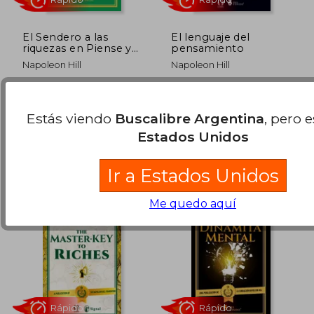
El Sendero a las
El lenguaje del
riquezas en Piense y
pensamiento
hágase rico
Napoleon Hill
Napoleon Hill
Del Fondo / CITADEL, 2022,
DEL FONDO, 2026, Tapa
Tapa Blanda, Nuevo
Blanda, Nuevo
$ 30.900
$ 33.5
Estás viendo
Buscalibre Argentina
, pero 
5%
10%
dcto.
dcto.
$ 29.437
$ 30.1
Estados Unidos
Ir a Estados Unidos
Me quedo aquí