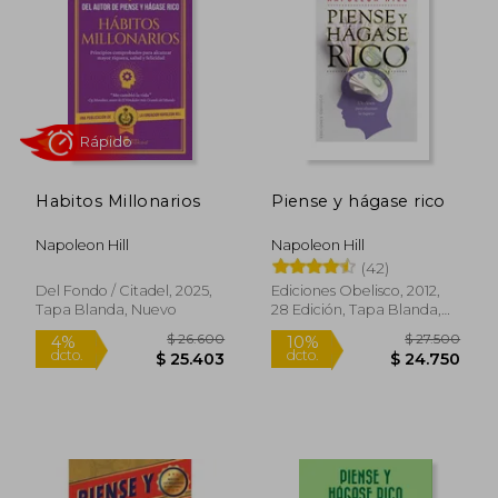
10%
10%
dcto.
dcto.
$ 29.249
$ 29.2
Habitos Millonarios
Piense y hágase rico
Napoleon Hill
Napoleon Hill
(42)
Del Fondo / Citadel, 2025,
Ediciones Obelisco, 2012,
Tapa Blanda, Nuevo
28 Edición, Tapa Blanda,
Rápido
Nuevo