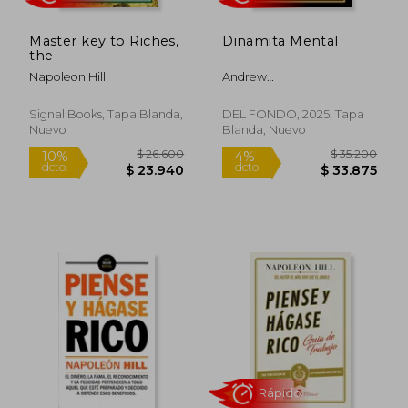
Rápido
Master key to Riches,
Dinamita Mental
the
Napoleon Hill
Andrew
Carnegie/Napoleon Hill
Signal Books, Tapa Blanda,
DEL FONDO, 2025, Tapa
Nuevo
Blanda, Nuevo
$ 26.500
$ 37.5
4%
10%
dcto.
dcto.
$ 25.432
$ 33.7