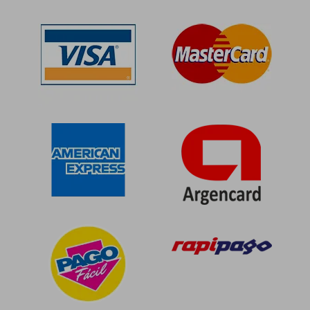
$ 80.890
$ 64.5
40%
10%
dcto.
dcto.
$ 48.534
$ 58.0