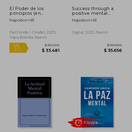
El Poder de los
Success through a
principios (en
positive mental
Español neutro)
attitude
Napoleon Hill
Napoleon Hill
Rápido
Rápido
Del Fondo / Citadel, 2025,
Signal, 2023, Nuevo
Tapa Blanda, Nuevo
$ 26.600
$ 35.2
10%
4%
dcto.
dcto.
$ 23.940
$ 33.8