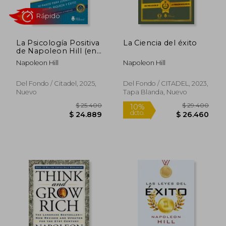
$ 66.200
$ 24.7
4%
6%
dcto.
dcto.
$ 63.534
$ 23.3
La Psicología Positiva
La Ciencia del éxito
de Napoleon Hill (en
Español Neutro)
Napoleon Hill
Napoleon Hill
Del Fondo / Citadel, 2025,
Del Fondo / CITADEL, 2023,
Nuevo
Tapa Blanda, Nuevo
Rápido