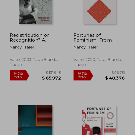
Redistribution or
Fortunes of
Recognition? A
Feminism: From
Political-
State-Managed
Nancy Fraser
Nancy Fraser
Philosophical
Capitalism to
Exchange (en Inglés)
Neoliberal Crisis (en
Inglés)
Verso, 2003, Tapa Blanda,
Verso, 2020, Tapa Blanda,
Nuevo
Nuevo
$ 86.060
$ 136.6
50%
50%
dcto.
dcto.
$ 43.030
$ 68.3