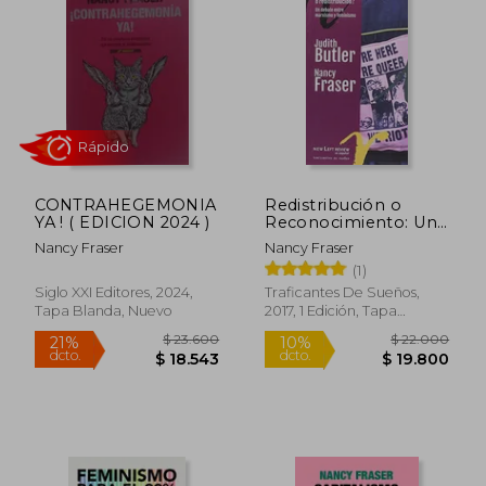
naturaleza y crítica.
CONTRAHEGEMONIA
Redistribución o
YA ! ( EDICION 2024 )
Reconocimiento: Un
Debate Entre
Nancy Fraser
Nancy Fraser
Marxismo y
(1)
Rápido
Feminismo
Siglo XXI Editores, 2024,
Traficantes De Sueños,
Tapa Blanda, Nuevo
2017, 1 Edición, Tapa
Blanda, Nuevo
$ 23.600
$ 22.0