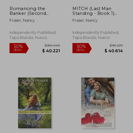
Romancing the
MITCH (Last Man
Banker (Second
Standing - Book 1)
Chance Groom Book
(en Inglés)
Fraser, Nancy
Fraser, Nancy
3) (en Inglés)
Independently Published,
Independently Published,
Tapa Blanda, Nuevo
Tapa Blanda, Nuevo
$ 118.935
$ 79.0
50%
50%
dcto.
dcto.
$ 59.467
$ 39.5