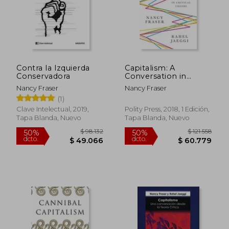
Contra la Izquierda
Capitalism: A
Conservadora
Conversation in
Critical Theory (en
Nancy Fraser
Nancy Fraser
Inglés)
(1)
Clave Intelectual, 2019,
Polity Press, 2018, 1 Edición,
Tapa Blanda, Nuevo
Tapa Blanda, Nuevo
$ 93.752
$ 88.1
50%
50%
dcto.
dcto.
$ 46.876
$ 44.0