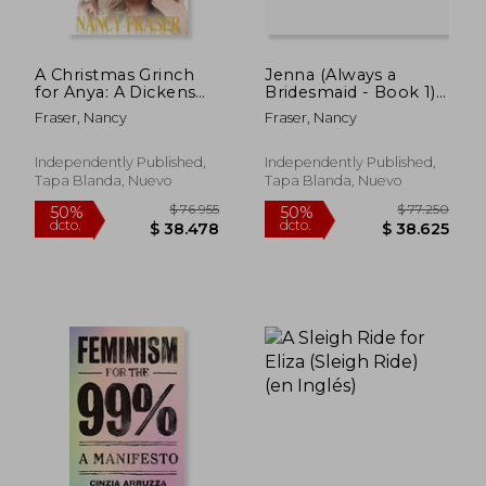
A Christmas Grinch
Jenna (Always a
$ 88.195
$ 89.2
for Anya: A Dickens
Bridesmaid - Book 1)
50%
50%
dcto.
dcto.
Holiday Romance -
(en Inglés)
$ 44.098
$ 44.6
Fraser, Nancy
Fraser, Nancy
Book 16 (en Inglés)
Independently Published,
Independently Published,
Tapa Blanda, Nuevo
Tapa Blanda, Nuevo