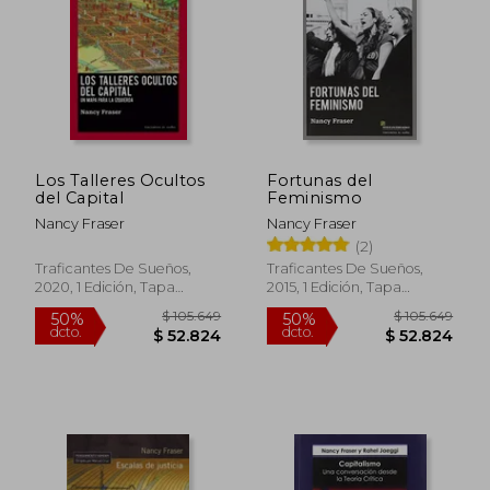
$ 30.900
$ 101.4
10%
50%
dcto.
dcto.
$ 27.810
$ 50.7
Los Talleres Ocultos
Fortunas del
del Capital
Feminismo
Nancy Fraser
Nancy Fraser
(2)
Traficantes De Sueños,
Traficantes De Sueños,
2020, 1 Edición, Tapa
2015, 1 Edición, Tapa
Blanda, Nuevo
Blanda, Nuevo