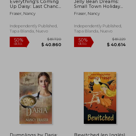
Everything's Coming
Jelly Bean Dreams:
Up Daisy: Last Chance
Small Town Holiday
Beach Romance (en
Romances (en Inglés)
Fraser, Nancy
Fraser, Nancy
Inglés)
Independently Published,
Independently Published,
Tapa Blanda, Nuevo
Tapa Blanda, Nuevo
$ 81.916
$ 81.2
50%
50%
dcto.
dcto.
$ 40.958
$ 40.6
Dumplings by Daria:
Bewitched (en Inglés)