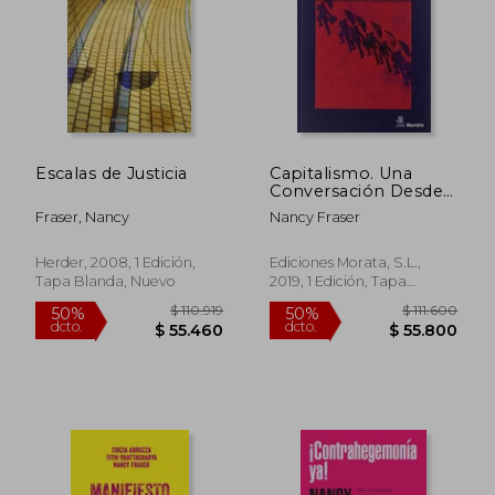
$ 105.649
$ 105.6
50%
50%
dcto.
dcto.
$ 52.824
$ 52.8
Escalas de Justicia
Capitalismo. Una
Conversación Desde
La Teoría Crítica
Fraser, Nancy
Nancy Fraser
Herder, 2008, 1 Edición,
Ediciones Morata, S.L.,
Tapa Blanda, Nuevo
2019, 1 Edición, Tapa
Blanda, Nuevo