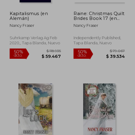
Kapitalismus (en
Raine: Christmas Quilt
Alemán)
Brides Book 17 (en
Inglés)
Nancy Fraser
Nancy Fraser
Suhrkamp Verlag Ag Feb
Independently Published,
2020,, Tapa Blanda, Nuevo
Tapa Blanda, Nuevo
$ 82.098
$ 79.9
50%
50%
dcto.
dcto.
$ 41.049
$ 39.9