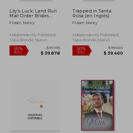
Lily's Luck: Land Run
Trapped in Santa
Mail Order Brides
Rosa (en Inglés)
Book 10 (en Inglés)
Fraser, Nancy
Fraser, Nancy
Independently Published,
Independently Published,
Tapa Blanda, Nuevo
Tapa Blanda, Nuevo
$ 78.724
$ 80.7
50%
50%
dcto.
dcto.
$ 39.362
$ 40.3