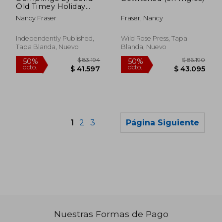
Old Timey Holiday
Kitchen - Book 38
Nancy Fraser
Fraser, Nancy
(en Inglés)
Independently Published,
Wild Rose Press, Tapa
Tapa Blanda, Nuevo
Blanda, Nuevo
1
2
3
Página Siguiente
Nuestras Formas de Pago