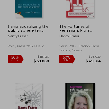
transnationalizing the
The Fortunes of
public sphere (en
Feminism: From
Inglés)
Women's Liberation
Nancy Fraser
Nancy Fraser
to Identity Politics to
Anti-Capitalism (en
Inglés)
Polity Press, 2013, Nuevo
Verso, 2013, 1 Edición, Tapa
Blanda, Nuevo
$ 131.943
$ 96.7
50%
50%
dcto.
dcto.
$ 65.972
$ 48.3