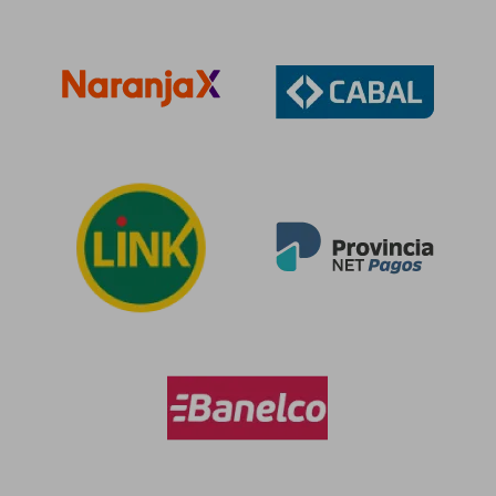
$ 81.720
$ 81.2
50%
50%
dcto.
dcto.
$ 40.860
$ 40.6