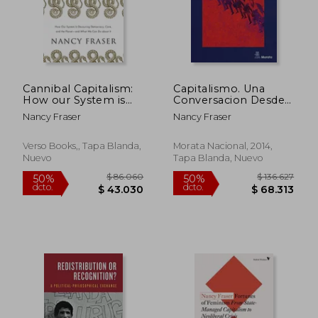
Cannibal Capitalism:
Capitalismo. Una
How our System is
Conversacion Desde
Devouring
la Teoria Critica
Nancy Fraser
Nancy Fraser
Democracy, Care, and
the Planet? And
What we can do
Verso Books,, Tapa Blanda,
Morata Nacional, 2014,
About it (en Inglés)
Nuevo
Tapa Blanda, Nuevo
$ 98.132
$ 121.
50%
50%
dcto.
dcto.
$ 49.066
$ 60.7