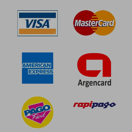
$ 80.590
$ 284.2
50%
50%
dcto.
dcto.
$ 40.295
$ 142.1