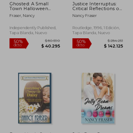
Ghosted: A Small
Justice Interruptus:
Town Halloween
Critical Reflections on
Romance (en Inglés)
the "Postsocialist"
Fraser, Nancy
Nancy Fraser
Condition: Rethinking
key Concepts of a
Post-Socialist age (en
Independently Published,
Routledge, 1996, 1 Edición,
Inglés)
Tapa Blanda, Nuevo
Tapa Blanda, Nuevo
$ 80.443
$ 81.2
50%
50%
dcto.
dcto.
$ 40.221
$ 40.6