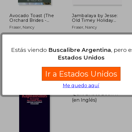
Avocado Toast (The
Jambalaya by Jesse:
Orchard Brides -
Old Timey Holiday
Book 1) (en Inglés)
Kitchen Book 23 (en
Fraser, Nancy
Fraser, Nancy
Inglés)
Independently Published,
Independently Published,
Tapa Blanda, Nuevo
Tapa Blanda, Nuevo
$ 76.955
$ 77.2
Estás viendo
Buscalibre Argentina
, pero 
50%
50%
dcto.
dcto.
$ 38.478
$ 38.6
Estados Unidos
Ir a Estados Unidos
Me quedo aquí