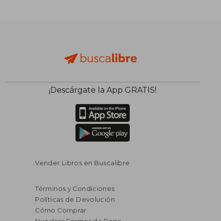
$ 83.194
$ 86.1
50%
50%
dcto.
dcto.
$ 41.597
$ 43.0
¡Descárgate la App GRATIS!
Vender Libros en Buscalibre
Términos y Condiciones
Políticas de Devolución
Cómo Comprar