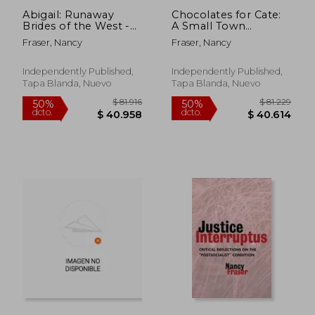
Abigail: Runaway
Chocolates for Cate:
Brides of the West -
A Small Town
Book 15 (en Inglés)
Valentine's Day
Fraser, Nancy
Fraser, Nancy
Romance (en Inglés)
Independently Published,
Independently Published,
Tapa Blanda, Nuevo
Tapa Blanda, Nuevo
$ 79.755
$ 78.9
50%
50%
dcto.
dcto.
$ 39.878
$ 39.4