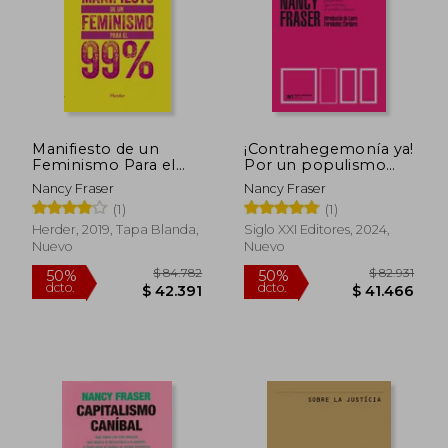
Manifiesto de un
¡Contrahegemonía ya!
$ 110.919
$ 111.6
Feminismo Para el
Por un populismo
50%
50%
dcto.
dcto.
99%
progresista que
$ 55.460
$ 55.8
Nancy Fraser
Nancy Fraser
enfrente al
(1)
(1)
neoliberalismo
Herder, 2019, Tapa Blanda,
Siglo XXI Editores, 2024,
Nuevo
Nuevo