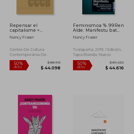
$ 139.731
$ 88.7
50%
50%
dcto.
dcto.
$ 69.866
$ 44.3
Repensar el
Feminismoa % 99Ren
capitalisme =
Alde: Manifestu bat
Rethinking capitalism
(Poltsiko)
Nancy Fraser
Nancy Fraser
Centre De Cultura
Txalaparta, 2019, 1 Edición,
Contemporània De
Tapa Blanda, Nuevo
Barcelona, Tapa Blanda,
Nuevo