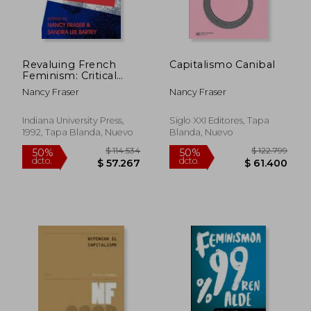
Revaluing French
Capitalismo Canibal
Feminism: Critical
Essays on Difference,
Nancy Fraser
Nancy Fraser
Agency, and Culture
(Hypatia Book) (en
Inglés)
Indiana University Press,
Siglo XXI Editores, Tapa
1992, Tapa Blanda, Nuevo
Blanda, Nuevo