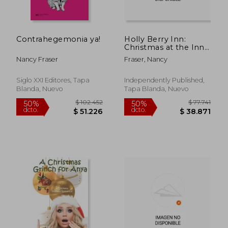
$ 114.534
$ 122.7
50%
50%
dcto.
dcto.
$ 57.267
$ 61.4
Contrahegemonia ya!
Holly Berry Inn:
Christmas at the Inn -
Book 18 (en Inglés)
Nancy Fraser
Fraser, Nancy
Siglo XXI Editores, Tapa
Independently Published,
Blanda, Nuevo
Tapa Blanda, Nuevo