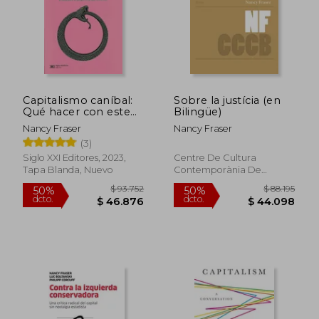
Capitalismo caníbal:
Sobre la justícia (en
Qué hacer con este
Bilingüe)
sistema que devora la
Nancy Fraser
Nancy Fraser
democracia y el
(3)
$ 84.782
$ 82.9
planeta, y hasta pone
50%
50%
dcto.
dcto.
en peligro su propia
$ 42.391
$ 41.4
Siglo XXI Editores, 2023,
Centre De Cultura
existencia
Tapa Blanda, Nuevo
Contemporània De
Barcelona, 2012, Tapa
Blanda, Nuevo