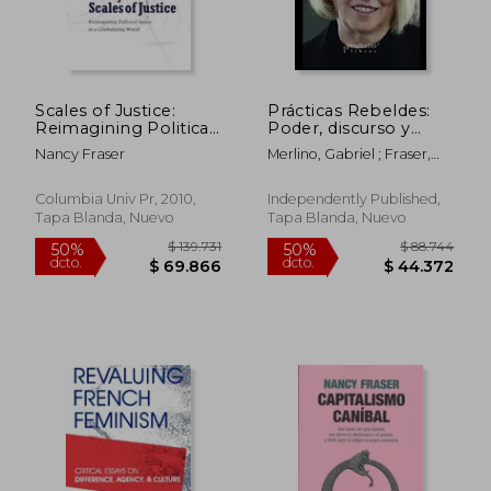
Scales of Justice:
Prácticas Rebeldes:
Reimagining Political
Poder, discurso y
Space in a Globalizing
género en la teoría
Nancy Fraser
Merlino, Gabriel ; Fraser,
World: 31 (New
social
Nancy
Directions in Critical
contemporánea
Theory) (en Inglés)
Columbia Univ Pr, 2010,
Independently Published,
Tapa Blanda, Nuevo
Tapa Blanda, Nuevo
$ 118.120
$ 98.0
50%
50%
dcto.
dcto.
$ 59.060
$ 49.0