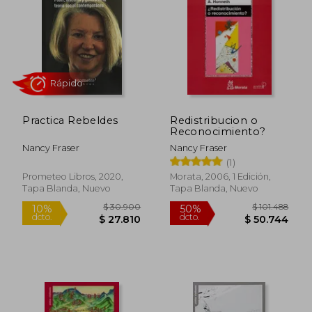
$ 25.000
$ 32.9
10%
10%
dcto.
dcto.
$ 22.500
$ 29.6
Practica Rebeldes
Redistribucion o
Reconocimiento?
Nancy Fraser
Nancy Fraser
(1)
Prometeo Libros, 2020,
Morata, 2006, 1 Edición,
Tapa Blanda, Nuevo
Tapa Blanda, Nuevo
Rápido