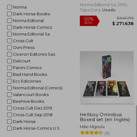
Derecha del Destino
Norma Editorial Sa, 2010,
Norma
Tapa Dura,
Usado
Dark Horse Books
Norma Editorial
Dark Horse Comics
Norma Editorial Sa
Cross Cult
Ovni Press
Ciceron Editores Sas
Delcourt
Panini Comics
Bad Hand Books
$ 5
Ecc Ediciones
50%
dcto.
$ 27
Norma Editorial (Comics)
Valancourt Books
Beehive Books
Cross Cult Dez 2019
Hellboy Omnibus
Cross Cult Sep 2018
Boxed set (en Inglés)
Dark Horse
Mike Mignola
Dark Horse Comics U S
(8)