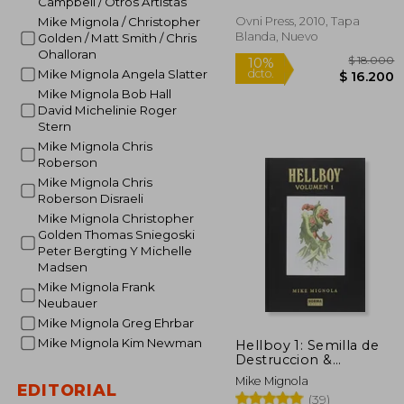
Campbell / Otros Artistas
Ovni Press, 2010, Tapa
Mike Mignola / Christopher
Rápido
Blanda, Nuevo
Golden / Matt Smith / Chris
Ohalloran
Mike Mignola Angela Slatter
Mike Mignola Bob Hall
David Michelinie Roger
Stern
Mike Mignola Chris
Roberson
Mike Mignola Chris
Roberson Disraeli
$ 
10%
dcto.
$ 1
Mike Mignola Christopher
Golden Thomas Sniegoski
Peter Bergting Y Michelle
Madsen
Mike Mignola Frank
Neubauer
Mike Mignola Greg Ehrbar
Mike Mignola Kim Newman
Hellboy 1: Semilla de
Destruccion &
Despierta al Demonio
Mike Mignola
& el Ataud
EDITORIAL
(39)
Encadenado & la Mano