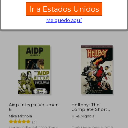
, Nuevo
Norma Editorial, Tapa Dura,
Ir a Estados Unidos
Nuevo
Me quedo aquí
98.817
$ 171.271
50%
50%
dcto.
dcto.
9.409
$ 85.635
Aidp Integral Volumen
Hellboy: The
6
Complete Short
Stories Volume 2 (en
Mike Mignola
Mike Mignola
Inglés)
(3)
Norma Editorial, 2018, Tapa
Dark Horse Books, 2018,