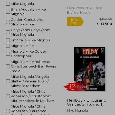
Mike Mignola
Ovni Press, 2014, Tapa
Brian Augustyn Mike
Blanda, Nuevo
Mignola
Golden Christopher
Mignola Mike
Gary Gianni Gary Gianni
Mike Mignola
Jim Stalin Mike Mignola
Mignola Mike
$ 
10%
dcto.
Mignola Mike Golden
$ 1
Christopher
Mignola Mike Roberson
Chris Stenbeck Ben Rivera
Paolo
Mike Mignola / Angela
Slatter / Valeria Burzo /
Michelle Madsen
Mike Mignola / Chris
Roberson / Christopher
Hellboy - El Gusano
Mitten / Michelle Madsen
Vencedor (tomo 1)
Mike Mignola / Chris
Mike Mignola
Roberson / Laurence