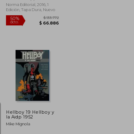
Norma Editorial, 2016, 1
Edición, Tapa Dura, Nuevo
$ 171.271
$ 133.772
50%
dcto.
$ 85.635
$ 66.886
Hellboy 19 Hellboy y
la Aidp 1952
Mike Mignola