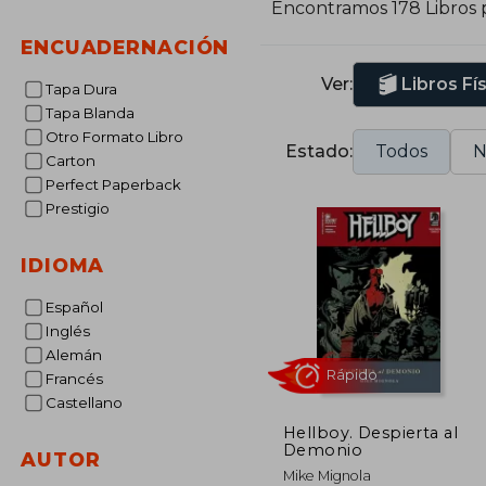
Encontramos 178 Libros 
ENCUADERNACIÓN
Ver:
Libros Fí
Tapa Dura
Tapa Blanda
Otro Formato Libro
Estado:
Todos
N
Carton
Perfect Paperback
Prestigio
IDIOMA
Español
Inglés
Alemán
Francés
Castellano
Hellboy. Despierta al
Demonio
AUTOR
Rápido
Mike Mignola