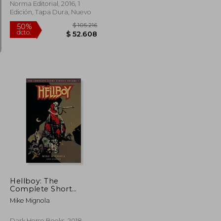
Norma Editorial, 2016, 1
Edición, Tapa Dura, Nuevo
$ 104.007
$ 105.216
50%
dcto.
$ 52.003
$ 52.608
Hellboy: The
Complete Short
Stories Volume 1 (en
Mike Mignola
Inglés)
Dark Horse Books, 2018,