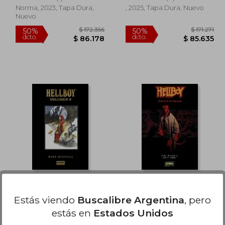
Norma, 2023, Tapa Dura,
, 2025, Tapa Dura, Nuevo
Nuevo
43.276
$ 172.356
50%
50%
dcto.
dcto.
1.638
$ 86.178
Hellboy Edicion
Hellboy: Semilla de
Integral Vol. 2 (Nuevo
Destruccion
Estás viendo
Buscalibre Argentina
, pero
Pvp)
Mike Mignola
Mike Mignola
estás en
Estados Unidos
(1)
(2)