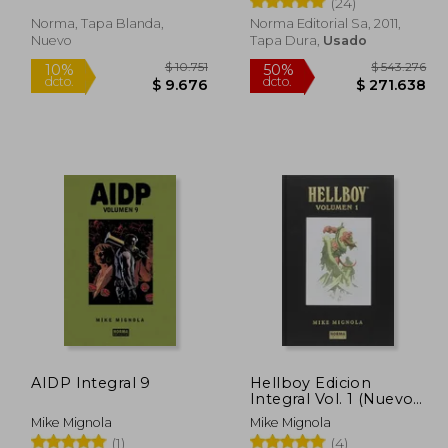
(24)
Norma, Tapa Blanda,
Norma Editorial Sa, 2011,
Nuevo
Tapa Dura,
Usado
18.000
$ 10.751
10%
50%
dcto.
dcto.
6.200
$ 9.676
AIDP Integral 9
Hellboy Edicion
Integral Vol. 1 (Nuevo
Pvp)
Mike Mignola
Mike Mignola
(1)
(4)