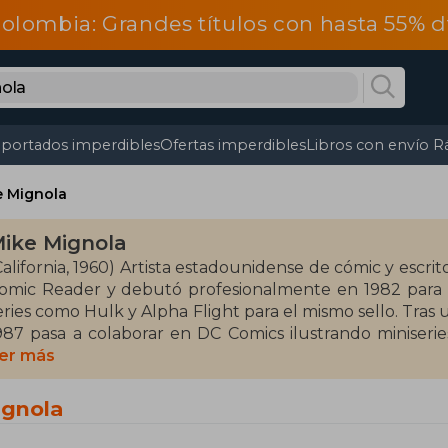
olombia: Grandes títulos con hasta 55% 
portados imperdibles
Ofertas imperdibles
Libros con envío R
e Mignola
ike Mignola
California, 1960) Artista estadounidense de cómic y escri
omic Reader y debutó profesionalmente en 1982 para 
eries como Hulk y Alpha Flight para el mismo sello. Tras 
987 pasa a colaborar en DC Comics ilustrando minise
ealiza números de Dr. Extraño. En 1993 crea para Dark 
er más
iniserie sería guionizada por John Byrne pero que term
ignola