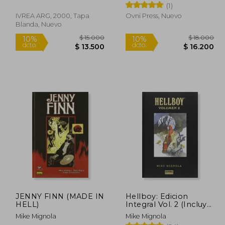
(1)
IVREA ARG, 2000, Tapa
Ovni Press, Nuevo
Blanda, Nuevo
15.000
$ 15.000
10%
10%
dcto.
dcto.
3.500
$ 13.500
JENNY FINN (MADE IN
Hellboy: Edicion
HELL)
Integral Vol. 2 (Incluye
Lugares Extraños)
Mike Mignola
Mike Mignola