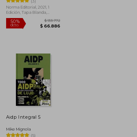
(3)
Norma Editorial, 2021, 1
Edición, Tapa Blanda,
Nuevo
$ 543.276
$ 133.772
50%
dcto.
$ 271.638
$ 66.886
Aidp Integral 5
Mike Mignola
(5)