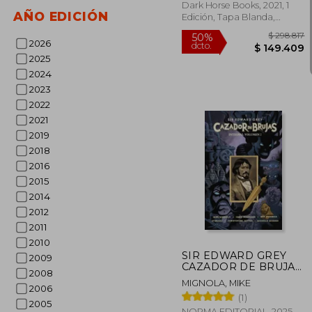
Dark Horse Books, 2021, 1
AÑO EDICIÓN
Edición, Tapa Blanda,
Nuevo
2026
2025
2024
2023
2022
2021
2019
2018
2016
2015
2014
2012
$ 2
50%
dcto.
$ 14
2011
2010
SIR EDWARD GREY
2009
CAZADOR DE BRUJAS
2008
INTEGRAL 02
MIGNOLA, MIKE
2006
(1)
2005
NORMA EDITORIAL, 2025,