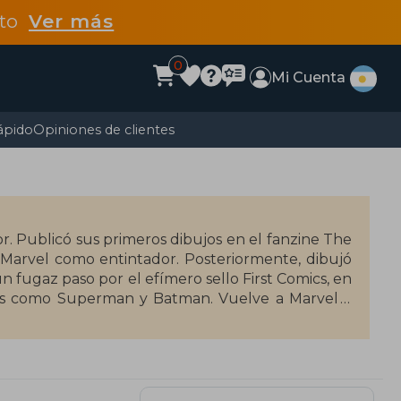
dto
Ver más
0
Mi Cuenta
ápido
Opiniones de clientes
tor. Publicó sus primeros dibujos en el fanzine The
Marvel como entintador. Posteriormente, dibujó
un fugaz paso por el efímero sello First Comics, en
ries como Superman y Batman. Vuelve a Marvel y
Horse su obra más célebre: Hellboy, cuya primera
inaría realizando como autor completo.