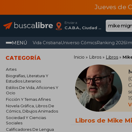
Jueves de C
Enviar a
C.A.B.A., Ciudad Autónoma De Buenos Aires
MENÚ
Vida Cristiana
Universo Cómics
Ranking 2026
Im
Inicio
Libros
Libros
Mik
CATEGORÍA
Artes
M
Biografías, Literatura Y
(
Estudios Literarios
C
Estilos De Vida, Aficiones Y
s
Ocio
1
Ficción Y Temas Afines
r
V
Novela Gráfica, Libros De
m
Cómics, Dibujos Animados
Sociedad Y Ciencias
Libros de Mike M
Sociales
Calificadores De Lengua