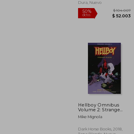
Dura, Nuevo
Hellboy Omnibus
Volume 2: Strange
Places (Hellboy
$ 1
50%
Mike Mignola
Omnibus: Strange
dcto.
$ 5
Places) (en Inglés)
Dark Horse Books, 2018,