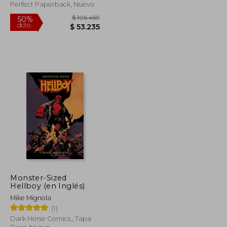
Perfect Paperback, Nuevo
Monster-Sized
Hellboy (en Inglés)
$ 141.199
$ 106.469
50%
Mike Mignola
dcto.
$ 70.600
$ 53.235
(1)
Dark Horse Comics,, Tapa