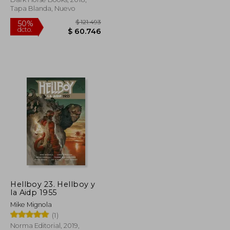
Tapa Blanda, Nuevo
$ 121.493
$ 121.493
50%
Hellboy 23. Hellboy y
dcto.
$ 60.746
$ 60.746
la Aidp 1955
Mike Mignola
(1)
Norma Editorial, 2019,