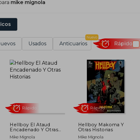
para
mike mignola
sicos
Nuevo
uevos
Usados
Anticuarios
Rápido
Hellboy El Ataud
Hellboy Makoma Y
Encadenado Y Otras
Otras Historias
Historias
Rápido
Rápido
Mike Mignola
Mike Mignola