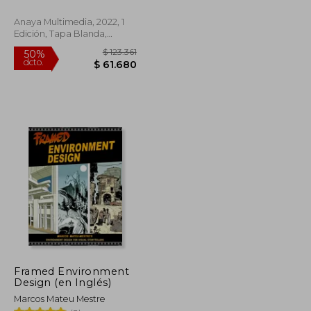
Anaya Multimedia, 2022, 1
Edición, Tapa Blanda,
Nuevo
$ 149.152
$ 123.361
50%
dcto.
$ 74.576
$ 61.680
Framed Environment
Design (en Inglés)
Marcos Mateu Mestre