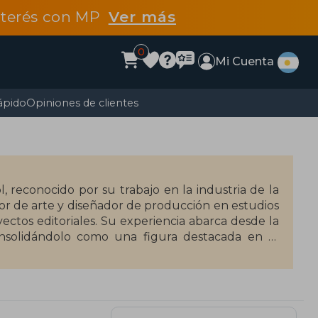
interés con MP
Ver más
0
Mi Cuenta
ápido
Opiniones de clientes
, reconocido por su trabajo en la industria de la
r de arte y diseñador de producción en estudios
ctos editoriales. Su experiencia abarca desde la
 consolidándolo como una figura destacada en el
ed Ink: Drawing and Composition for Visual
 Perspective and Visual Storytelling (2016), que se
libros son ampliamente utilizados por artistas y