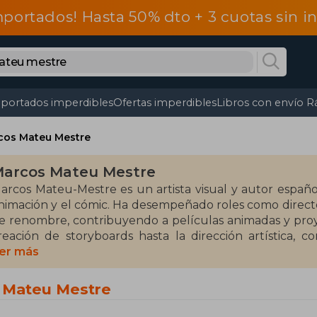
mportados! Hasta 50% dto + 3 cuotas sin 
portados imperdibles
Ofertas imperdibles
Libros con envío R
cos Mateu Mestre
arcos Mateu Mestre
Marcos Mateu-Mestre es un artista visual y autor español
nimación y el cómic. Ha desempeñado roles como directo
e renombre, contribuyendo a películas animadas y proye
reación de storyboards hasta la dirección artística,
mbito visual.​
er más
ntre sus obras más destacadas se encuentran Fram
s Mateu Mestre
torytellers (2010) y Framed Perspective Vol. 1: Technical
entran en técnicas de dibujo y narrativa visual. Estos 