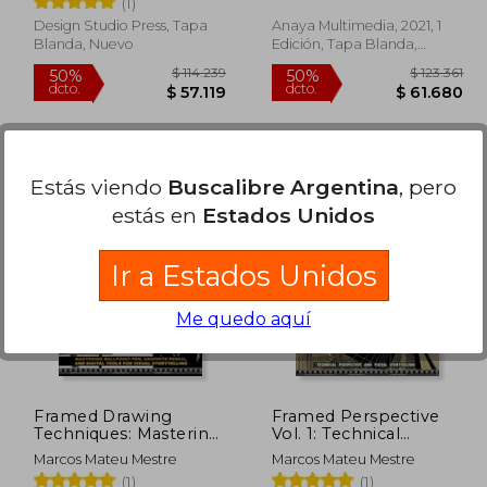
(1)
Design Studio Press, Tapa
Anaya Multimedia, 2021, 1
Blanda, Nuevo
Edición, Tapa Blanda,
Nuevo
Estás viendo
Buscalibre Argentina
, pero
estás en
Estados Unidos
127.379
$ 114.239
50%
50%
dcto.
dcto.
3.689
$ 57.119
Ir a Estados Unidos
Me quedo aquí
Framed Drawing
Framed Perspective
Techniques: Mastering
Vol. 1: Technical
Ballpoint Pen,
Drawing for Visual
Marcos Mateu Mestre
Marcos Mateu Mestre
Graphite Pencil, and
Storytelling (en Inglés)
(1)
(1)
Digital Tools for Visual