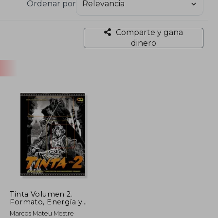
Ordenar por
gógico y su habilidad para desglosar conceptos
n artística.​
Comparte y gana
dinero
Tinta Volumen 2.
Formato, Energía y
Composición Para
Marcos Mateu Mestre
Narradores Visuales