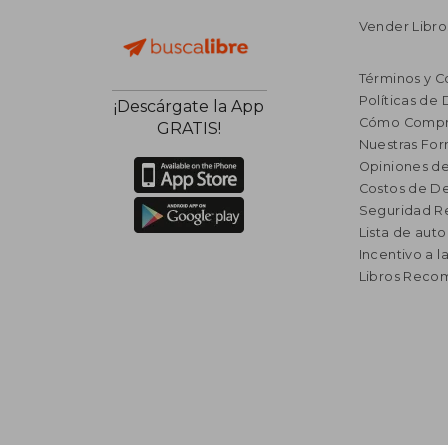
Vender Libro
Términos y C
Políticas de
¡Descárgate la App
Cómo Compr
GRATIS!
Nuestras Fo
Opiniones de
Costos de D
Seguridad R
Lista de auto
Incentivo a l
Libros Rec