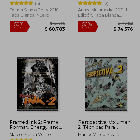
(6)
(2)
Design Studio Press, 2010,
Anaya Multimedia, 2021, 1
Tapa Blanda, Nuevo
Edición, Tapa Blanda,
Nuevo
123.361
$ 121.566
50%
50%
dcto.
dcto.
1.680
$ 60.783
Framed ink 2: Frame
Perspectiva. Volumen
Format, Energy, and
2. Técnicas Para
Composition for Visual
Dibujar Sombras,
Marcos Mateu Mestre
Marcos Mateu Mestre
Storytellers (en Inglés)
Volumen y Personajes