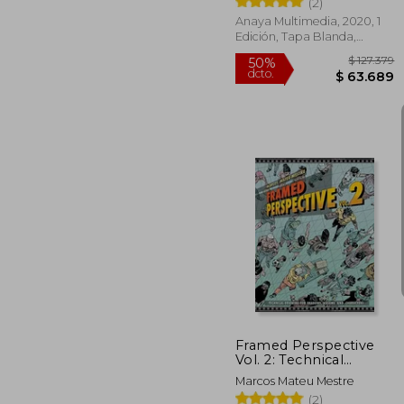
(2)
(Espacio de Diseño)
Anaya Multimedia, 2020, 1
Edición, Tapa Blanda,
Nuevo
$ 
50%
dcto.
$ 6
Framed Perspective
Vol. 2: Technical
Drawing for Shadows,
Marcos Mateu Mestre
Volume, and
(2)
Characters (en Inglés)