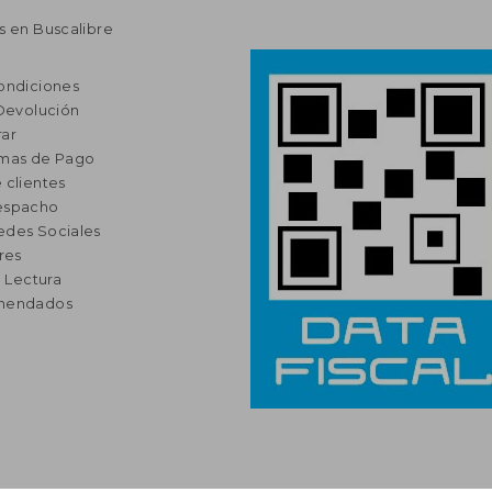
s en Buscalibre
ondiciones
 Devolución
ar
rmas de Pago
 clientes
espacho
edes Sociales
res
a Lectura
omendados