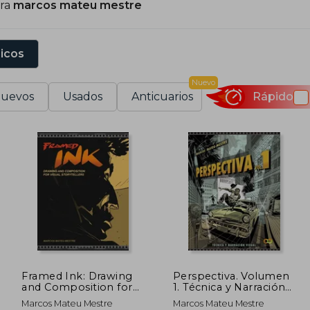
ara
marcos mateu mestre
studiantes de arte en todo el mundo. Su enfoque peda
omplejos lo han convertido en un referente en la educació
sicos
Nuevo
uevos
Usados
Anticuarios
Rápido
Framed Ink: Drawing
Perspectiva. Volumen
and Composition for
1. Técnica y Narración
Visual Storytellers (en
Visual
Marcos Mateu Mestre
Marcos Mateu Mestre
Inglés)