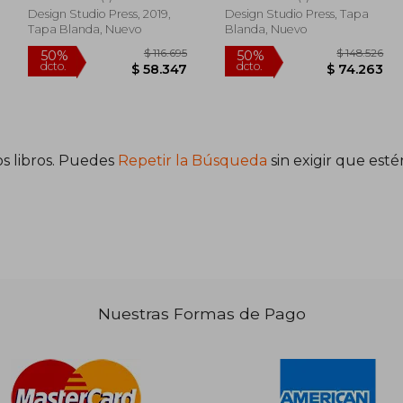
Storytelling (en Inglés)
Design Studio Press, 2019,
Design Studio Press, Tapa
Tapa Blanda, Nuevo
Blanda, Nuevo
s libros. Puedes
Repetir la Búsqueda
sin exigir que est
114.239
$ 116.695
50%
50%
dcto.
dcto.
7.119
$ 58.347
Nuestras Formas de Pago