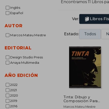
Encontramos 11 Libros p
e
Inglés
c
Español
Ver:
Libros Fí
AUTOR
Estado:
Todos
N
Marcos Mateu Mestre
EDITORIAL
Design Studio Press
Anaya Multimedia
AÑO EDICIÓN
2022
2021
2020
Tinta: Dibujo y
Composición Para
2019
Narradores Visuales
2016
Marcos Mateu Mestre