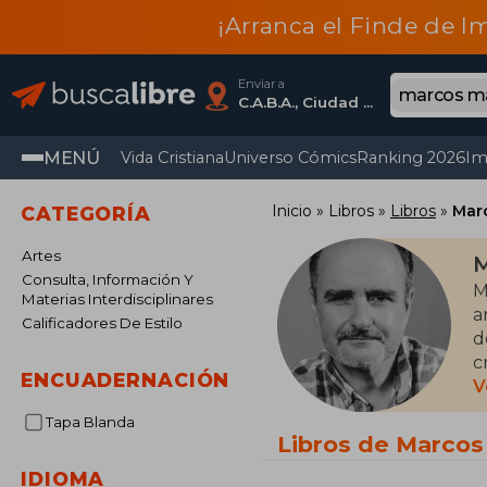
¡Arranca el Finde de I
Enviar a
C.A.B.A., Ciudad Autónoma De Buenos Aires
MENÚ
Vida Cristiana
Universo Cómics
Ranking 2026
Im
Inicio
Libros
Libros
Mar
CATEGORÍA
Artes
M
Consulta, Información Y
​
Materias Interdisciplinares
a
Calificadores De Estilo
d
c
ENCUADERNACIÓN
á
V
Tapa Blanda
E
Libros de Marco
S
IDIOMA
c