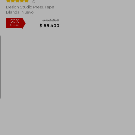
(2)
Design Studio Press, Tapa
Blanda, Nuevo
$ 123.361
$ 138.800
50%
dcto.
$ 61.680
$ 69.400