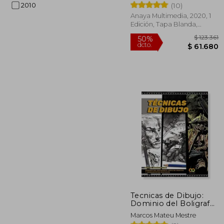
2010
(10)
Anaya Multimedia, 2020, 1
Edición, Tapa Blanda,
Nuevo
$ 
50%
dcto.
$ 6
Tecnicas de Dibujo:
Dominio del Boligrafo,
Lapiz de Grafito y
Marcos Mateu Mestre
Herramientas Digitales