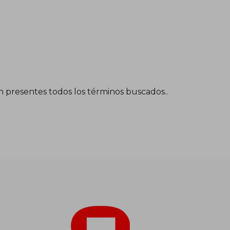
én presentes todos los términos buscados..
$ 148.526
$ 74.263