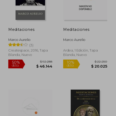
Meditaciones
Meditaciones
Marco Aurelio
Marco Aurelio
(3)
Createspace, 2016, Tapa
Ardea, 1 Edición, Tapa
Blanda, Nuevo
Blanda, Nuevo
$ 16.000
$ 93.0
10%
50%
dcto.
dcto.
$ 14.400
$ 46.5