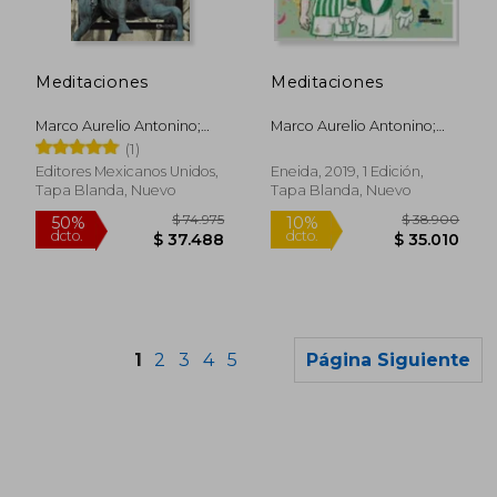
$ 15.400
$ 60.6
10%
50%
dcto.
dcto.
$ 13.860
$ 30.3
Meditaciones
Meditaciones
Marco Aurelio Antonino;
Marco Aurelio Antonino;
Marco Aurelio
Marco Aurelio
(1)
Editores Mexicanos Unidos,
Eneida, 2019, 1 Edición,
Tapa Blanda, Nuevo
Tapa Blanda, Nuevo
1
2
3
4
5
Página Siguiente