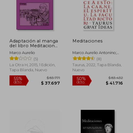
$ 70.388
$ 68.7
50%
50%
Adaptación al manga
Meditaciones
dcto.
dcto.
$ 35.194
$ 34.3
del libro Meditaciones
de Marco Aurelio
Marco Aurelio
Marco Aurelio Antonino;
Marco Aurelio
(5)
(8)
La Otra H, 2015, 1 Edición,
Taurus, 2022, Tapa Blanda,
Tapa Blanda, Nuevo
Nuevo