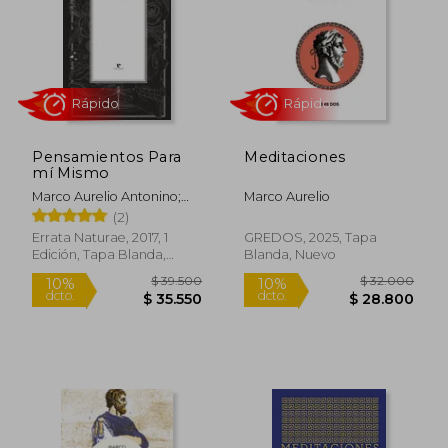
$ 10.100
$ 16.5
10%
5%
dcto.
dcto.
$ 9.090
$ 15.7
Pensamientos Para
Meditaciones
mí Mismo
Marco Aurelio Antonino;
Marco Aurelio
Marco Aurelio
(2)
Errata Naturae, 2017, 1
GREDOS, 2025, Tapa
Edición, Tapa Blanda,
Blanda, Nuevo
Nuevo
Rápido
Rápido