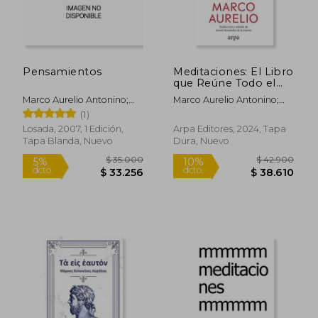
Pensamientos
Meditaciones: El Libro
que Reúne Todo el
Saber del Estoicismo
Marco Aurelio Antonino;
Marco Aurelio Antonino;
Marco Aurelio
Marco Aurelio
(1)
Losada, 2007, 1 Edición,
Arpa Editores, 2024, Tapa
Tapa Blanda, Nuevo
Dura, Nuevo
Rápido
$ 18.999
$ 30.0
10%
10%
dcto.
dcto.
$ 17.099
$ 27.0