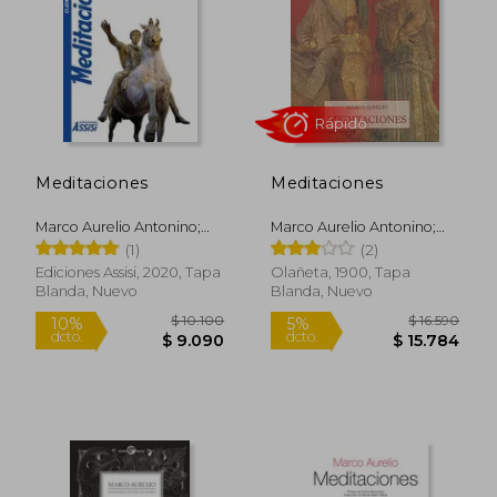
$ 27.600
$ 23.0
10%
10%
dcto.
dcto.
$ 24.840
$ 20.7
Meditaciones
Meditaciones
Marco Aurelio Antonino;
Marco Aurelio Antonino;
Marco Aurelio
Marco Aurelio
(1)
(2)
Ediciones Assisi, 2020, Tapa
Olañeta, 1900, Tapa
Blanda, Nuevo
Blanda, Nuevo
Rápido