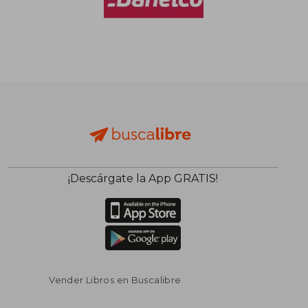
$ 74.975
$ 38.9
50%
10%
dcto.
dcto.
$ 37.488
$ 35.0
¡Descárgate la App GRATIS!
Vender Libros en Buscalibre