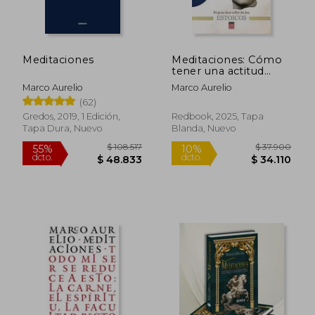
$ 35.000
$ 42.9
5%
10%
dcto.
dcto.
$ 33.256
$ 38.6
Meditaciones
Meditaciones: Cómo
tener una actitud
estoica ante los
Marco Aurelio
Marco Aurelio
problemas de la vida
(62)
Gredos, 2019, 1 Edición,
Redbook, 2025, Tapa
Tapa Dura, Nuevo
Blanda, Nuevo