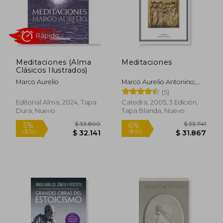
Rápido
Meditaciones (Alma
Meditaciones
Clásicos Ilustrados)
Marco Aurelio
Marco Aurelio Antonino;
Marco Aurelio
(5)
Editorial Alma, 2024, Tapa
Catedra, 2005, 3 Edición,
Dura, Nuevo
Tapa Blanda, Nuevo
$ 160.459
$ 35.6
10%
10%
dcto.
dcto.
$ 144.413
$ 32.0