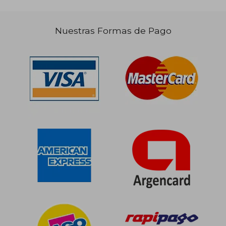
Nuestras Formas de Pago
$ 36.500
$ 66.3
10%
50%
dcto.
dcto.
$ 32.850
$ 33.1