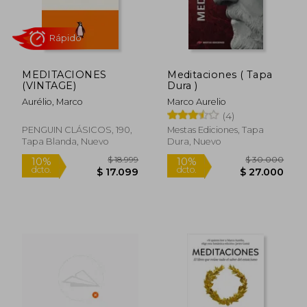
MEDITACIONES
Meditaciones ( Tapa
(VINTAGE)
Dura )
Aurélio, Marco
Marco Aurelio
(4)
Rápido
PENGUIN CLÁSICOS, 190,
Mestas Ediciones, Tapa
Tapa Blanda, Nuevo
Dura, Nuevo
$ 25.950
$ 21.9
10%
10%
dcto.
dcto.
$ 23.355
$ 19.7