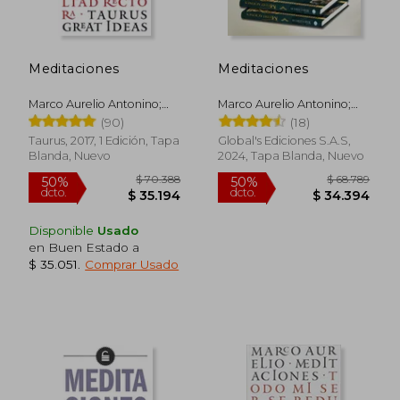
$ 23.695
$ 92.4
10%
55%
dcto.
dcto.
$ 21.326
$ 41.5
Meditaciones
Meditaciones
Marco Aurelio Antonino;
Marco Aurelio Antonino;
Marco Aurelio
Marco Aurelio
(90)
(18)
Taurus, 2017, 1 Edición, Tapa
Global's Ediciones S.A.S,
Blanda, Nuevo
2024, Tapa Blanda, Nuevo
Disponible
Usado
en Buen Estado a
$ 35.051
.
Comprar Usado