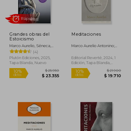
Grandes obras del
Meditaciones
Rápido
Estoicismo
Marco Aurelio, Séneca,
Marco Aurelio Antonino;
Epicteto
Marco Aurelio
(4)
Plutón Ediciones, 2025,
Editorial Reverté, 2024, 1
Tapa Blanda, Nuevo
Edición, Tapa Blanda,
Nuevo
$ 33.800
$ 33.7
5%
6%
dcto.
dcto.
$ 32.141
$ 31.8