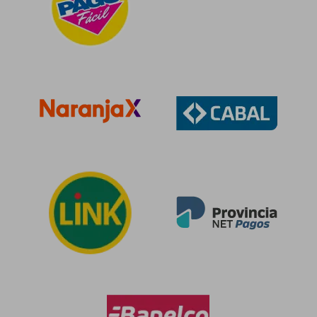
$ 72.521
$ 76.7
50%
55%
dcto.
dcto.
$ 36.261
$ 34.5