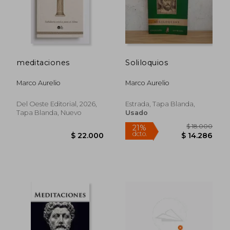
meditaciones
Soliloquios
Marco Aurelio
Marco Aurelio
Del Oeste Editorial, 2026,
Estrada, Tapa Blanda,
Tapa Blanda, Nuevo
Usado
$ 83.771
$ 83.4
55%
50%
dcto.
dcto.
$ 37.697
$ 41.7