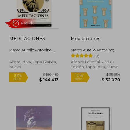
Rápido
Rápido
MEDITACIONES
Meditaciones
Marco Aurelio Antonino;
Marco Aurelio Antonino;
Marco Aurelio
Marco Aurelio
(8)
Almar, 2024, Tapa Blanda,
Alianza Editorial, 2020, 1
Nuevo
Edición, Tapa Dura, Nuevo
$ 42.000
$ 36.4
10%
4%
dcto.
dcto.
$ 37.800
$ 35.0