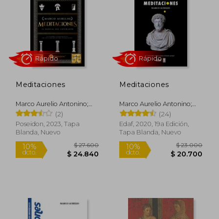
$ 15.990
$ 29.9
15%
dcto.
$ 13.592
$ 29.0
Meditaciones
Meditaciones
Marco Aurelio Antonino;
Marco Aurelio Antonino;
Marco Aurelio
Marco Aurelio
(2)
(24)
Poseidon, 2023, Tapa
Edaf, 2020, 19a Edición,
Blanda, Nuevo
Tapa Blanda, Nuevo
Rápido
Rápido