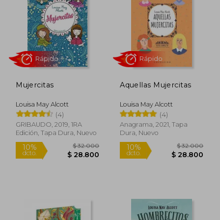
$ 18.200
$ 18.2
23%
23%
dcto.
dcto.
$ 14.090
$ 14.0
Mujercitas
Aquellas Mujercitas
Louisa May Alcott
Louisa May Alcott
(4)
(4)
GRIBAUDO, 2019, 1RA
Anagrama, 2021, Tapa
Edición, Tapa Dura, Nuevo
Dura, Nuevo
Rápido
Rápido