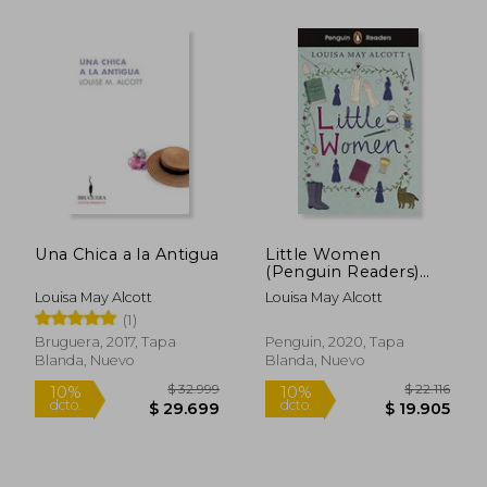
Una Chica a la Antigua
Little Women
(Penguin Readers)
(en Inglés)
Louisa May Alcott
Louisa May Alcott
(1)
Bruguera, 2017, Tapa
Penguin, 2020, Tapa
$ 13.151
$ 27.0
10%
6%
Blanda, Nuevo
Blanda, Nuevo
dcto.
dcto.
$ 11.836
$ 25.5