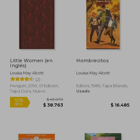
$ 20.000
$ 69.9
10%
10%
dcto.
dcto.
$ 18.000
$ 62.9
Little Women (en
Hombrecitos
Inglés)
Louisa May Alcott
Louisa May Alcott
(2)
Penguin, 2010, 01 Edición,
Editors, 1986, Tapa Blanda,
Tapa Dura, Nuevo
Usado
Rápido