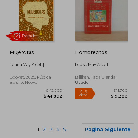
$ 43.070
10%
Mujercitas
Hombrecitos
dcto.
$ 38.763
$ 16.4
Louisa May Alcott|
Louisa May Alcott
Booket, 2025, Rústica
Billiken, Tapa Blanda,
Bolsillo, Nuevo
Usado
1
2
3
4
5
Página Siguiente