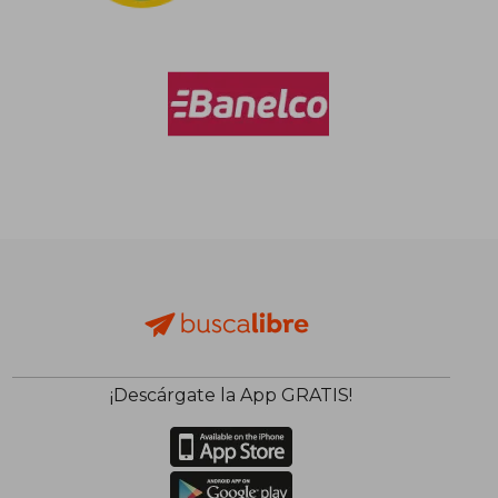
Rápido
$ 42.900
$ 11.7
21%
dcto.
$ 41.892
$ 9.2
¡Descárgate la App GRATIS!