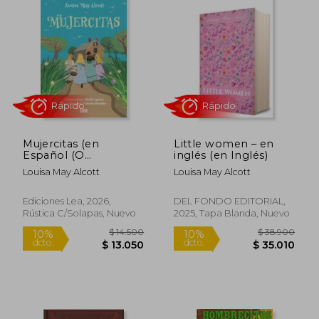
dcto.
dcto.
$ 18.229
$ 13.9
Mujercitas (en
Little women – en
Español (O
inglés (en Inglés)
Castellano))
Louisa May Alcott
Louisa May Alcott
Rápido
Ediciones Lea, 2026,
DEL FONDO EDITORIAL,
Rústica C/solapas, Nuevo
2025, Tapa Blanda, Nuevo