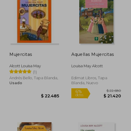
$ 17.000
$ 27.4
10%
dcto.
$ 15.300
$ 26.6
Mujercitas
Aquellas Mujercitas
Alcott Louisa May
Louisa May Alcott
(1)
Andrés Bello, Tapa Blanda,
Edimat Libros, Tapa
Usado
Blanda, Nuevo
Rápido
Rápido