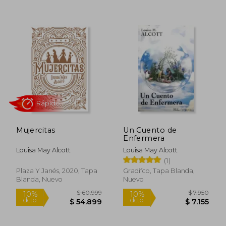
$ 9.139
$ 60.9
10%
5%
dcto.
dcto.
$ 8.225
$ 58.1
Mujercitas
Un Cuento de
Enfermera
Louisa May Alcott
Louisa May Alcott
(1)
Plaza Y Janés, 2020, Tapa
Gradifco, Tapa Blanda,
Blanda, Nuevo
Nuevo