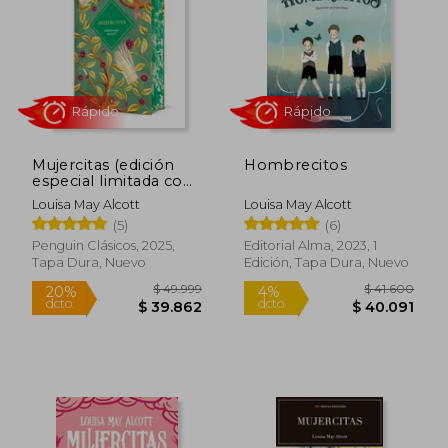
$ 32.000
$ 32.0
10%
10%
dcto.
dcto.
$ 28.800
$ 28.8
Mujercitas (edición
Hombrecitos
especial limitada con
cantos tintados)
Louisa May Alcott
Louisa May Alcott
(5)
(6)
Penguin Clásicos, 2025,
Editorial Alma, 2023, 1
Tapa Dura, Nuevo
Edición, Tapa Dura, Nuevo
Rápido
Rápido