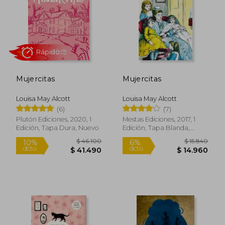
$ 49.999
$ 41.6
20%
4%
dcto.
dcto.
$ 39.862
$ 40.0
Mujercitas
Mujercitas
Louisa May Alcott
Louisa May Alcott
(6)
(7)
Plutón Ediciones, 2020, 1
Mestas Ediciones, 2017, 1
Edición, Tapa Dura, Nuevo
Edición, Tapa Blanda,
Nuevo
Rápido