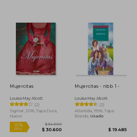
$ 12.903
$ 25.9
10%
10%
dcto.
dcto.
$ 11.613
$ 23.3
Mujercitas
Mujercitas - nbb 1 -
Louisa May Alcott
Louisa May Alcott
(2)
(2)
Sigmar, 2016, Tapa Dura,
Atlantida, 1996, Tapa
Nuevo
Blanda,
Usado