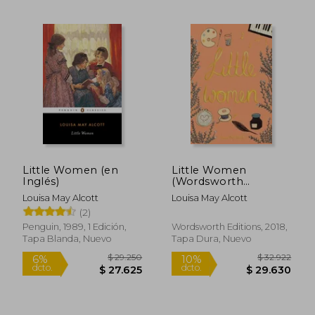
Rápido
Little Women (en
Little Women
Inglés)
(Wordsworth
Collector'S Editions)
$ 60.999
$ 7.9
10%
10%
Louisa May Alcott
Louisa May Alcott
(en Inglés)
dcto.
dcto.
$ 54.899
$ 7.1
(2)
Penguin, 1989, 1 Edición,
Wordsworth Editions, 2018,
Tapa Blanda, Nuevo
Tapa Dura, Nuevo