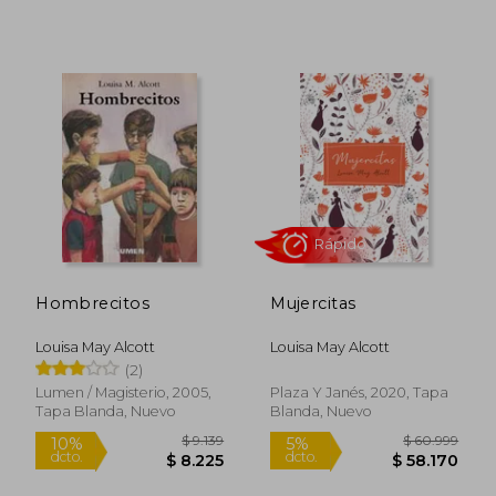
$ 16.126
$ 15.8
10%
10%
dcto.
dcto.
$ 14.513
$ 14.2
Hombrecitos
Mujercitas
Louisa May Alcott
Louisa May Alcott
(2)
Lumen / Magisterio, 2005,
Plaza Y Janés, 2020, Tapa
Tapa Blanda, Nuevo
Blanda, Nuevo