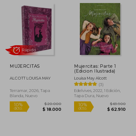
MUJERCITAS
Mujercitas: Parte 1
(Edicion Ilustrada)
ALCOTT LOUISA MAY
Louisa May Alcott
(3)
Terramar, 2026, Tapa
Edelvives, 2022, 1 Edición,
Blanda, Nuevo
Tapa Dura, Nuevo
$ 32.999
$ 22.
10%
10%
dcto.
dcto.
$ 29.699
$ 19.9