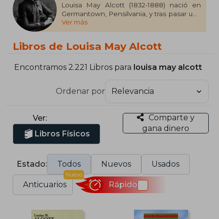
Louisa May Alcott (1832-1888) nació en
Germantown, Pensilvania, y tras pasar una
Ver más
temporada en Boston, murió en Concord,
Massachusetts.
Libros de Louisa May Alcott
La energía y el espíritu independiente que
ya tenía en su infancia la acompañaron a lo
largo de toda su vida y la llevaron a aceptar
Encontramos 2.221 Libros para
louisa may alcott
distintos empleos para ayudar
económicamente a su familia. En 1854
Ordenar por
publicó su primer libro, Flower Fables, al
que siguieron más de treinta novelas y
colecciones de relatos. Pero su nombre
Comparte y
Ver:
iría siempre unido al de Mujercitas, una
gana dinero
novela que escribió entre mayo y julio de
Libros Físicos
1868 por encargo de sus editores.
Estado:
Todos
Nuevos
Usados
Nuevo
Anticuarios
Rápido