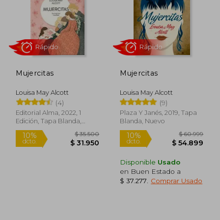
Mujercitas
Mujercitas
$ 46.100
$ 15.8
10%
6%
dcto.
dcto.
$ 41.490
$ 14.9
Louisa May Alcott
Louisa May Alcott
(4)
(9)
Editorial Alma, 2022, 1
Plaza Y Janés, 2019, Tapa
Edición, Tapa Blanda,
Blanda, Nuevo
Nuevo
Disponible
Usado
en Buen Estado a
$ 37.277
.
Comprar Usado