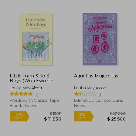
$ 51.900
$ 17.5
10%
10%
Little men & Jo'S
Aquellas Mujercitas
dcto.
dcto.
$ 46.710
$ 15.7
Boys (Wordsworth
Children'S Classics)
Louisa May Alcott
Louisa May Alcott
(1)
(1)
Wordsworth Classics, Tapa
Edimat Libros, Tapa Dura,
Blanda, Nuevo
Nuevo