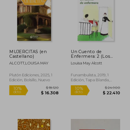
$ 14.500
$ 38.9
10%
10%
dcto.
dcto.
$ 13.050
$ 35.0
MUJERCITAS (en
Un Cuento de
Castellano)
Enfermera: 2 (Los
Imprescindibles)
ALCOTT,LOUISA MAY
Louisa May Alcott
Plutón Ediciones, 2025, 1
Funambulista, 2019, 1
Edición, Bolsillo, Nuevo
Edición, Tapa Blanda,
Nuevo