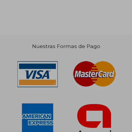
Nuestras Formas de Pago
$ 22.6
6%
dcto.
$ 22.485
$ 21.4