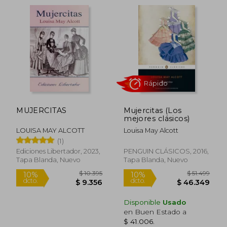
Rápido
Rápido
$ 35.500
$ 60.9
10%
10%
MUJERCITAS
Mujercitas (Los
dcto.
dcto.
$ 31.950
$ 54.8
mejores clásicos)
LOUISA MAY ALCOTT
Louisa May Alcott
(1)
Ediciones Libertador, 2023,
PENGUIN CLÁSICOS, 2016,
Tapa Blanda, Nuevo
Tapa Blanda, Nuevo
Disponible
Usado
en Buen Estado a
$ 41.006
.