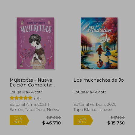
$ 34.000
10%
dcto.
$ 30.600
$ 19.4
Mujercitas - Nueva
Los muchachos de Jo
Edición Completa:
Nueva Traducción
Louisa May Alcott
Louisa May Alcott
(14)
Editorial Alma, 2021, 1
Editorial Verbum, 2021,
Edición, Tapa Dura, Nuevo
Tapa Blanda, Nuevo
Rápido