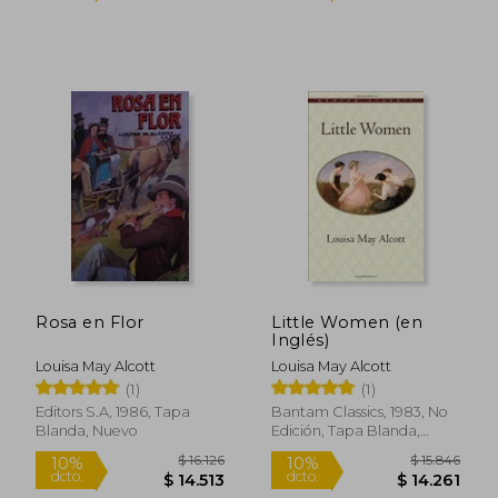
$ 13.860
$ 15.0
6%
10%
dcto.
dcto.
$ 13.090
$ 13.5
Rosa en Flor
Little Women (en
Inglés)
Louisa May Alcott
Louisa May Alcott
(1)
(1)
Editors S.A, 1986, Tapa
Bantam Classics, 1983, No
Blanda, Nuevo
Edición, Tapa Blanda,
Nuevo