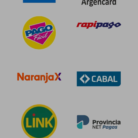
$ 18.120
$ 24.9
10%
10%
dcto.
dcto.
$ 16.308
$ 22.4