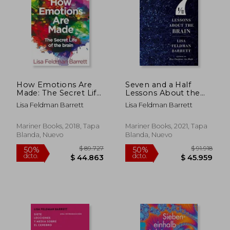
$ 108.586
$ 84.4
50%
50%
dcto.
dcto.
$ 54.293
$ 42.2
How Emotions Are
Seven and a Half
Made: The Secret Life
Lessons About the
of the Brain (en
Brain (en Inglés)
Lisa Feldman Barrett
Lisa Feldman Barrett
Inglés)
Mariner Books, 2018, Tapa
Mariner Books, 2021, Tapa
Blanda, Nuevo
Blanda, Nuevo