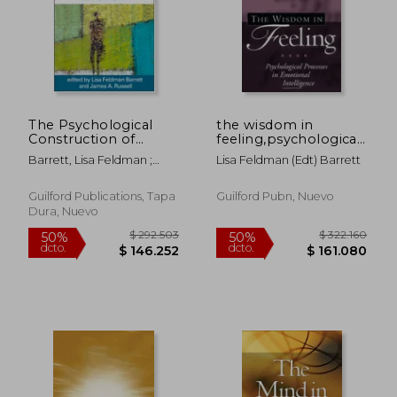
The Psychological
the wisdom in
Construction of
feeling,psychological
Emotion (en Inglés)
processes in
Barrett, Lisa Feldman ;
Lisa Feldman (edt) Barrett
emotional
Russell, James A. ; LeDoux,
$ 114.246
$ 129.
intelligence
50%
50%
Joseph E.
dcto.
dcto.
$ 57.123
$ 64.7
Guilford Publications, Tapa
Guilford Pubn, Nuevo
Dura, Nuevo