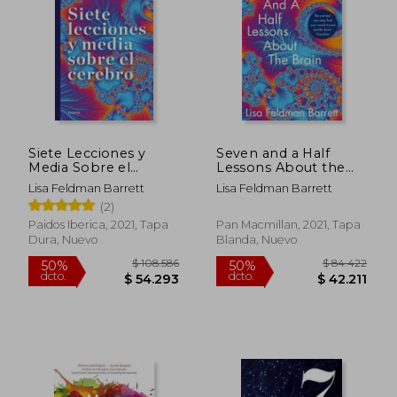
$ 78.075
$ 98.4
40%
50%
dcto.
dcto.
$ 46.845
$ 49.2
Siete Lecciones y
Seven and a Half
Media Sobre el
Lessons About the
Cerebro
Brain (en Inglés)
Lisa Feldman Barrett
Lisa Feldman Barrett
(2)
Paidos Iberica, 2021, Tapa
Pan Macmillan, 2021, Tapa
Dura, Nuevo
Blanda, Nuevo