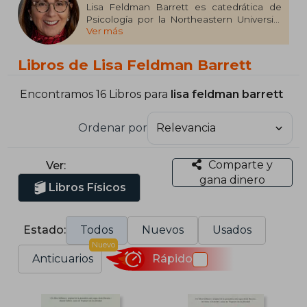
Lisa Feldman Barrett es catedrática de
Psicología por la Northeastern University
Ver más
(Boston, Massachusetts) y recibió el
premio NIH Director’s Pioneer por su
investigación pionera sobre las emociones
Libros de Lisa Feldman Barrett
en el cerebro. Es miembro electo de la
Royal Society of Canada.
Encontramos 16 Libros para
lisa feldman barrett
Ordenar por
Comparte y
Ver:
gana dinero
Libros Físicos
Estado:
Todos
Nuevos
Usados
Nuevo
Anticuarios
Rápido