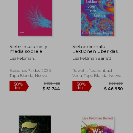
$ 89.727
$ 91.
50%
50%
dcto.
dcto.
$ 44.863
$ 45.9
Siete lecciones y
Siebeneinhalb
media sobre el
Lektionen Über das
cerebro. Una
Gehirn de Lisa
Lisa Feldman
Lisa Feldman Barrett
introducción
Feldman
Barrett;Francisco Jose
Barrett(Rowohlt
Ramos Mena
Taschenbuch Verla)
Ediciones Paidós, 2026,
Rowohlt Taschenbuch
(en Alemán)
Tapa Blanda, Nuevo
Verla, Tapa Blanda, Nuevo