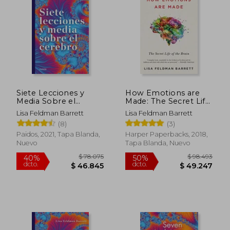
10%
50%
dcto.
dcto.
$ 78.210
$ 62.1
Siete Lecciones y
How Emotions are
Media Sobre el
Made: The Secret Life
Cerebro
of the Brain (en
Lisa Feldman Barrett
Lisa Feldman Barrett
Inglés)
(8)
(3)
Paidos, 2021, Tapa Blanda,
Harper Paperbacks, 2018,
Nuevo
Tapa Blanda, Nuevo