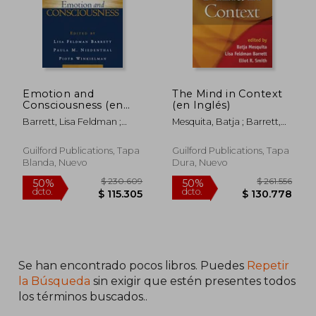
Emotion and
The Mind in Context
Consciousness (en
(en Inglés)
Inglés)
Barrett, Lisa Feldman ;
Mesquita, Batja ; Barrett,
Niedenthal, Paula M. ;
Lisa Feldman ; Smith, Eliot
Winkielman, Piotr
R.
Guilford Publications, Tapa
Guilford Publications, Tapa
Blanda, Nuevo
Dura, Nuevo
$ 292.503
$ 322.1
50%
50%
dcto.
dcto.
$ 146.252
$ 161.0
Se han encontrado pocos libros. Puedes
Repetir
la Búsqueda
sin exigir que estén presentes todos
los términos buscados..