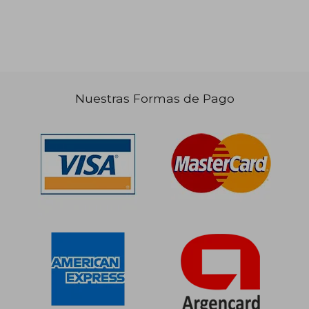
Nuestras Formas de Pago
$ 230.609
$ 261.5
50%
50%
dcto.
dcto.
$ 115.305
$ 130.7