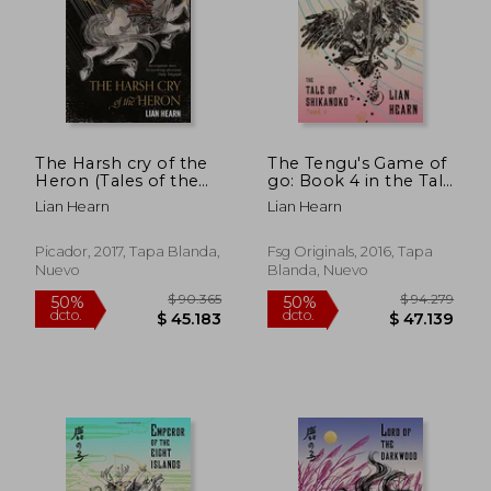
The Harsh cry of the
The Tengu's Game of
$ 84.962
$ 126.
Heron (Tales of the
go: Book 4 in the Tale
50%
50%
dcto.
dcto.
Otori) (en Inglés)
of Shikanoko (The
$ 42.481
$ 63.3
Lian Hearn
Lian Hearn
Tale of Shikanoko
Series) (en Inglés)
Picador, 2017, Tapa Blanda,
Fsg Originals, 2016, Tapa
Nuevo
Blanda, Nuevo