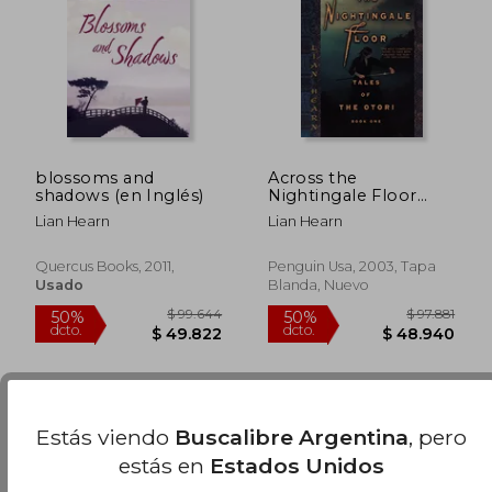
$ 87.936
$ 93.0
50%
50%
dcto.
dcto.
$ 43.968
$ 46.5
blossoms and
Across the
shadows (en Inglés)
Nightingale Floor
(Tales of the Otori)
Lian Hearn
Lian Hearn
(en Inglés)
Quercus Books, 2011,
Penguin Usa, 2003, Tapa
Usado
Blanda, Nuevo
Estás viendo
Buscalibre Argentina
, pero
estás en
Estados Unidos