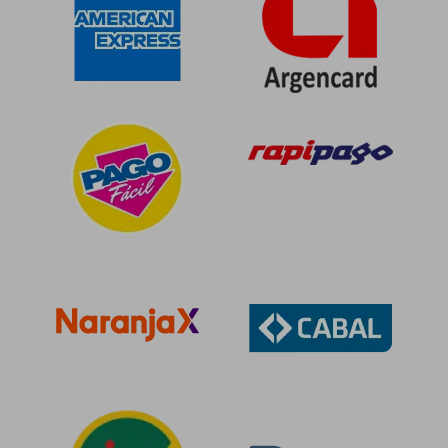
$ 86.692
$ 86.6
50%
50%
dcto.
dcto.
$ 43.346
$ 43.3