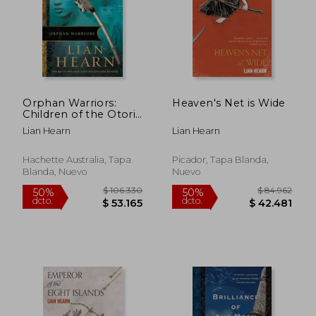
Orphan Warriors:
Heaven's Net is Wide
Children of the Otori
$ 99.644
$ 97.8
50%
50%
Book 1 (Tales of the
dcto.
dcto.
Lian Hearn
Lian Hearn
$ 49.822
$ 48.9
Otori) (en Inglés)
Hachette Australia, Tapa
Picador, Tapa Blanda,
Blanda, Nuevo
Nuevo