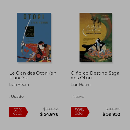
$ 92.256
$ 93.0
50%
50%
dcto.
dcto.
$ 46.128
$ 46.5
Le Clan des Otori (en
O fio do Destino Saga
Francés)
dos Otori
Lian Hearn
Lian Hearn
,
Usado
, Nuevo