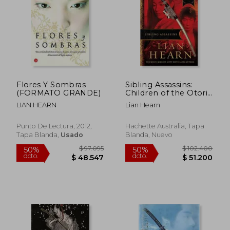
$ 65.591
$ 83.3
40%
50%
dcto.
dcto.
$ 39.355
$ 41.6
Flores Y Sombras
Sibling Assassins:
(FORMATO GRANDE)
Children of the Otori
Book 2 (Tales of the
LIAN HEARN
Lian Hearn
Otori) (en Inglés)
Punto De Lectura, 2012,
Hachette Australia, Tapa
Tapa Blanda,
Usado
Blanda, Nuevo