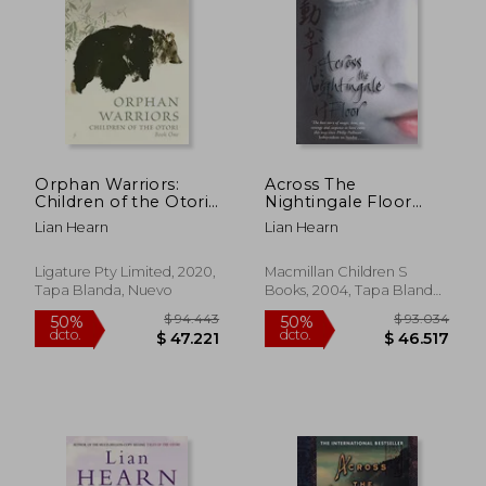
Orphan Warriors:
Across The
Children of the Otori
Nightingale Floor
Book one (1) (en
(tales Of The Otori)
Lian Hearn
Lian Hearn
Inglés)
(en Inglés)
Ligature Pty Limited, 2020,
Macmillan Children S
Tapa Blanda, Nuevo
Books, 2004, Tapa Blanda,
Usado