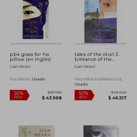
pb4 grass for his
tales of the otori 3.
pillow (en Inglés)
brilliance of the
moon (en Inglés)
Lian Hearn
Lian Hearn
Pan Books,
Usado
Macmillan Publishers Ltd,
Usado
$ 129.603
$ 193.5
50%
50%
dcto.
dcto.
$ 64.801
$ 96.7