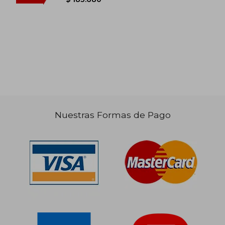
Nuestras Formas de Pago
$ 125.694
$ 93.0
50%
50%
dcto.
dcto.
$ 62.847
$ 46.5