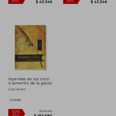
$ 109.753
$ 119.9
50%
50%
dcto.
dcto.
$ 54.876
$ 59.9
leyendas de los otori
4 lamento de la garza
Lian Hearn
,
Usado