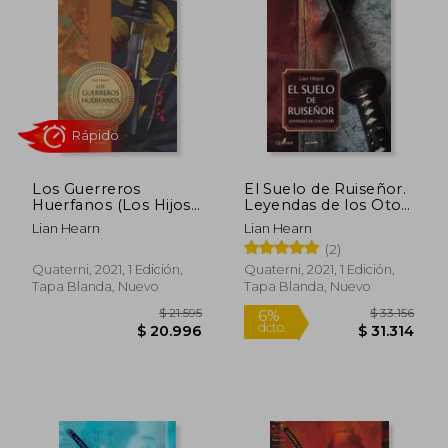
Los Guerreros
El Suelo de Ruiseñor.
Huerfanos (Los Hijos
Leyendas de los Otori
de los Otori i)
1
Lian Hearn
Lian Hearn
(2)
Rápido
Quaterni, 2021, 1 Edición,
Quaterni, 2021, 1 Edición,
Tapa Blanda, Nuevo
Tapa Blanda, Nuevo
$ 21.595
$ 33.1