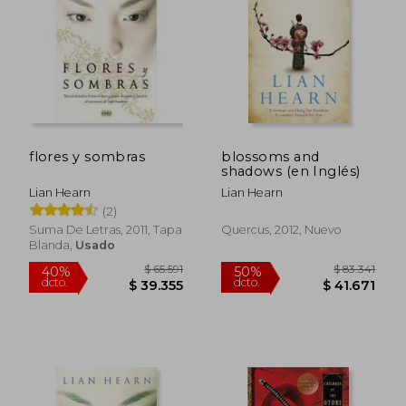
$ 56.802
$ 73.5
40%
40%
dcto.
dcto.
$ 34.081
$ 44.1
flores y sombras
blossoms and
shadows (en Inglés)
Lian Hearn
Lian Hearn
(2)
Suma De Letras, 2011, Tapa
Quercus, 2012, Nuevo
Blanda,
Usado