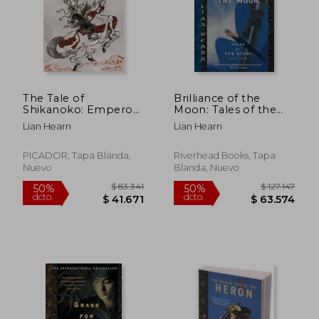
The Tale of
Brilliance of the
Shikanoko: Emperor
Moon: Tales of the
of the Eight Islands
Otori, Book Three (en
Lian Hearn
Lian Hearn
Inglés)
$ 96.506
$ 106.3
50%
50%
PICADOR, Tapa Blanda,
Riverhead Books, Tapa
dcto.
dcto.
$ 48.253
$ 53.1
Nuevo
Blanda, Nuevo