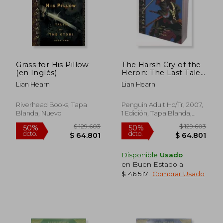
Grass for His Pillow
The Harsh Cry of the
(en Inglés)
Heron: The Last Tale
of the Otori (en
Lian Hearn
Lian Hearn
Inglés)
Riverhead Books, Tapa
Penguin Adult Hc/Tr, 2007,
Blanda, Nuevo
1 Edición, Tapa Blanda,
Nuevo
$ 106.330
$ 84.9
50%
50%
dcto.
dcto.
$ 53.165
$ 42.4
Disponible
Usado
en Buen Estado a
$ 46.517
.
Comprar Usado