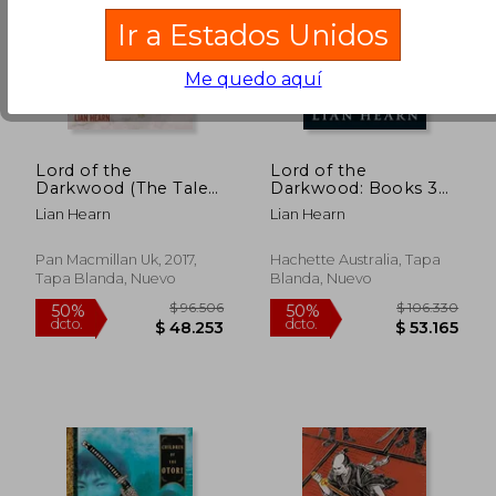
Ir a Estados Unidos
Me quedo aquí
$ 94.443
$ 93.0
50%
50%
dcto.
dcto.
$ 47.221
$ 46.5
Lord of the
Lord of the
Darkwood (The Tale
Darkwood: Books 3
of Shikanoko) (en
and 4 in the Tale of
Lian Hearn
Lian Hearn
Inglés)
Shikanoko Series (en
Inglés)
Pan Macmillan Uk, 2017,
Hachette Australia, Tapa
Tapa Blanda, Nuevo
Blanda, Nuevo