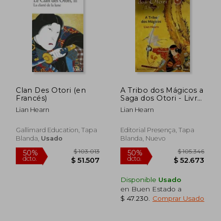
Clan Des Otori (en
A Tribo dos Mágicos a
Francés)
Saga dos Otori - Livro
1 (en Portugués)
Lian Hearn
Lian Hearn
Gallimard Education, Tapa
Editorial Presença, Tapa
Blanda,
Usado
Blanda, Nuevo
Disponible
Usado
en Buen Estado a
$ 47.230
.
Comprar Usado