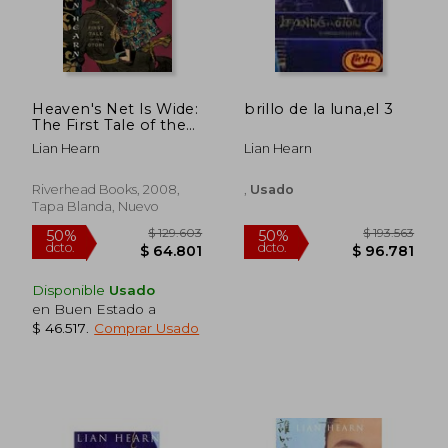
Heaven's Net Is Wide:
brillo de la luna,el 3
The First Tale of the
Otori (en Inglés)
Lian Hearn
Lian Hearn
Riverhead Books, 2008,
,
Usado
Tapa Blanda, Nuevo
Disponible
Usado
en Buen Estado a
$ 46.517
.
Comprar Usado
$ 84.962
$ 94.4
50%
50%
dcto.
dcto.
$ 42.481
$ 47.2