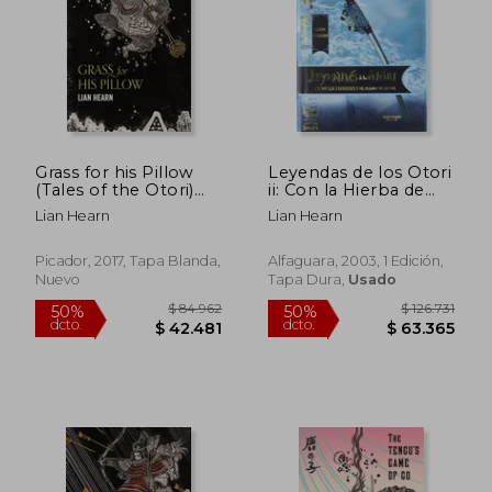
$ 97.095
$ 102.4
50%
50%
dcto.
dcto.
$ 48.547
$ 51.2
Grass for his Pillow
Leyendas de los Otori
(Tales of the Otori)
ii: Con la Hierba de
(en Inglés)
Almohada
Lian Hearn
Lian Hearn
Picador, 2017, Tapa Blanda,
Alfaguara, 2003, 1 Edición,
Nuevo
Tapa Dura,
Usado