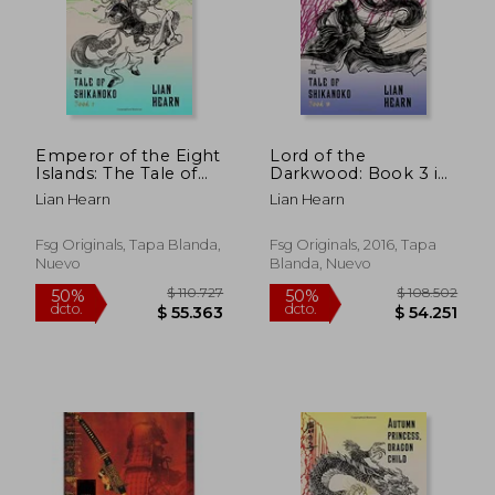
Emperor of the Eight
Lord of the
Islands: The Tale of
Darkwood: Book 3 in
Shikanoko 1 (en
the Tale of Shikanoko
Lian Hearn
Lian Hearn
Inglés)
(The Tale of
$ 90.365
$ 94.2
Shikanoko Series) (en
50%
50%
dcto.
dcto.
Inglés)
$ 45.183
$ 47.1
Fsg Originals, Tapa Blanda,
Fsg Originals, 2016, Tapa
Nuevo
Blanda, Nuevo