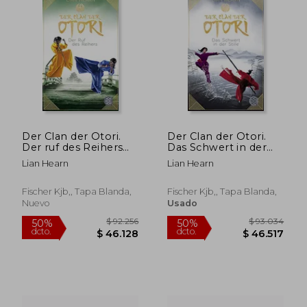
Der Clan der Otori.
Der Clan der Otori.
Der ruf des Reihers
Das Schwert in der
(en Alemán)
Stille (en Alemán)
Lian Hearn
Lian Hearn
Fischer Kjb,, Tapa Blanda,
Fischer Kjb,, Tapa Blanda,
$ 83.341
$ 127.
50%
50%
Nuevo
Usado
dcto.
dcto.
$ 41.671
$ 63.5