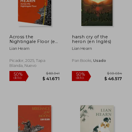
Across the
harsh cry of the
Nightingale Floor (en
heron (en Inglés)
Inglés)
Lian Hearn
Lian Hearn
Picador, 2025, Tapa
Pan Books,
Usado
Blanda, Nuevo
$ 115.110
$ 110.
50%
50%
dcto.
dcto.
$ 57.555
$ 55.0