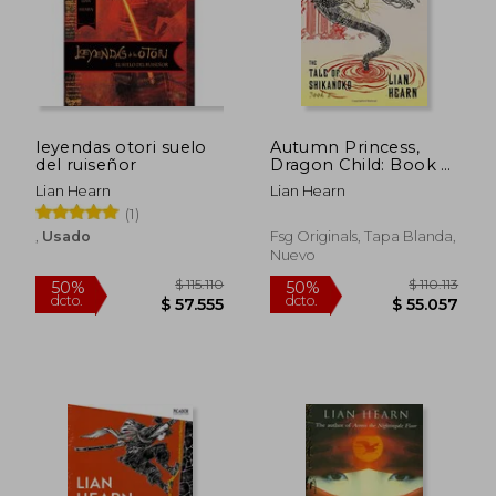
leyendas otori suelo
Autumn Princess,
del ruiseñor
Dragon Child: Book 2
in the Tale of
Lian Hearn
Lian Hearn
Shikanoko (The Tale
(1)
of Shikanoko series)
(en Inglés)
,
Usado
Fsg Originals, Tapa Blanda,
Nuevo
$ 110.727
$ 108.5
50%
50%
dcto.
dcto.
$ 55.363
$ 54.2