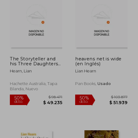
The Storyteller and
heavens net is wide
his Three Daughters
(en Inglés)
(en Inglés)
Hearn, Lian
Lian Hearn
Hachette Australia, Tapa
Pan Books,
Usado
Blanda, Nuevo
$ 129.603
$ 129.6
50%
50%
dcto.
dcto.
$ 64.801
$ 64.8