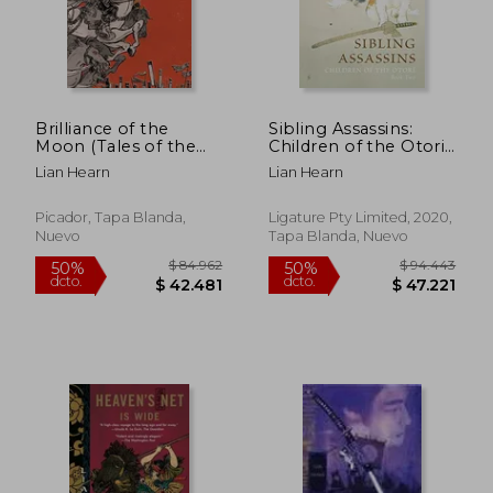
Brilliance of the
Sibling Assassins:
Moon (Tales of the
Children of the Otori
Otori)
Book two (2) (en
Lian Hearn
Lian Hearn
Inglés)
Picador, Tapa Blanda,
Ligature Pty Limited, 2020,
Nuevo
Tapa Blanda, Nuevo
$ 83.341
$ 93.0
50%
50%
dcto.
dcto.
$ 41.671
$ 46.5