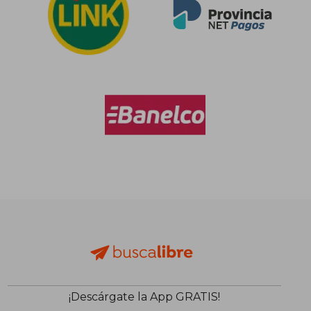
$ 367.361
¡Descárgate la App GRATIS!
50%
dcto.
$ 183.680