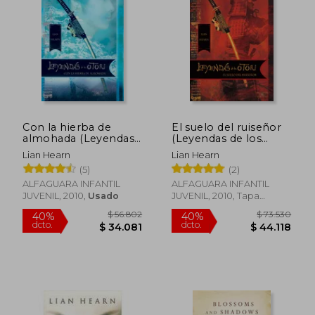
6%
dcto.
$ 20.996
$ 31.3
Con la hierba de
El suelo del ruiseñor
almohada (Leyendas
(Leyendas de los
de los Otori 2)
Otori 1)
Lian Hearn
Lian Hearn
(5)
(2)
ALFAGUARA INFANTIL
ALFAGUARA INFANTIL
JUVENIL, 2010,
Usado
JUVENIL, 2010, Tapa
Blanda,
Usado