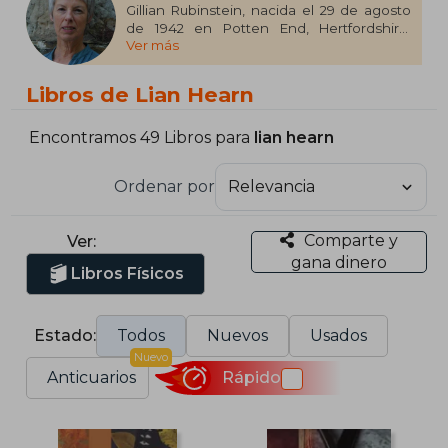
Gillian Rubinstein, nacida el 29 de agosto
de 1942 en Potten End, Hertfordshire,
Ver más
Inglaterra, es una autora prolífica conocida
por su obra literaria bajo el seudónimo Lian
Hearn. Tras mudarse a Australia en 1973,
Libros de Lian Hearn
Rubinstein se dedicó a la escritura,
destacándose en el género de la literatura
fantástica.​
Encontramos 49 Libros para
lian hearn
Bajo el nombre de Lian Hearn, su serie más
Ordenar por
reconocida es "Leyendas de los Otori",
ambientada en un mundo ficticio inspirado
en el Japón feudal.
Comparte y
Ver:
gana dinero
Libros Físicos
Estado:
Todos
Nuevos
Usados
Nuevo
Anticuarios
Rápido