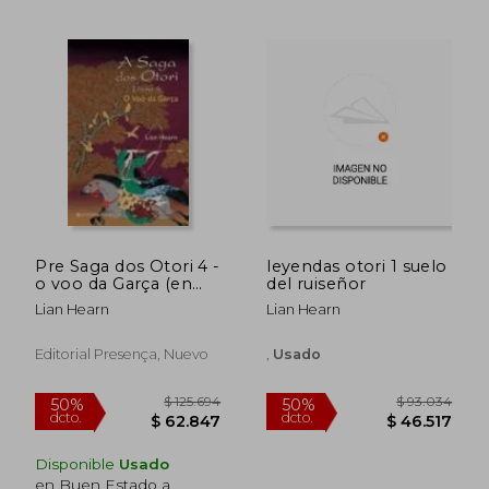
$ 98.471
$ 103.8
50%
50%
dcto.
dcto.
$ 49.235
$ 51.9
Pre Saga dos Otori 4 -
leyendas otori 1 suelo
o voo da Garça (en
del ruiseñor
Portugués)
Lian Hearn
Lian Hearn
Editorial Presença, Nuevo
,
Usado
Disponible
Usado
en Buen Estado a