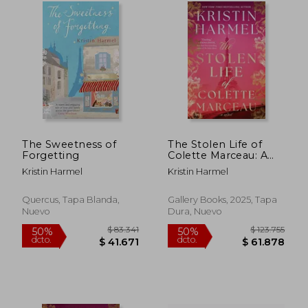
The Sweetness of
The Stolen Life of
Forgetting
Colette Marceau: A
Novel (en Inglés)
$ 99.815
$ 121.
50%
50%
Kristin Harmel
Kristin Harmel
dcto.
dcto.
$ 49.908
$ 60.6
Quercus, Tapa Blanda,
Gallery Books, 2025, Tapa
Nuevo
Dura, Nuevo