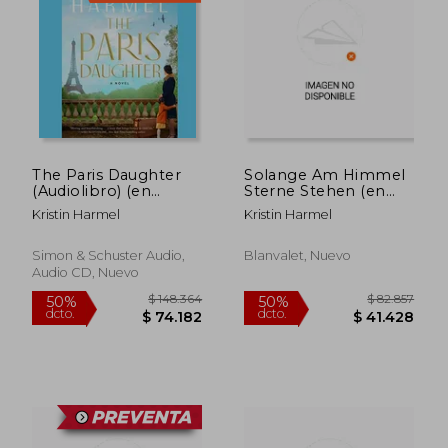
$ 93.689
$ 93.6
50%
50%
dcto.
dcto.
$ 46.844
$ 46.8
The Paris Daughter
Solange Am Himmel
(Audiolibro) (en
Sterne Stehen (en
Inglés)
Alemán)
Kristin Harmel
Kristin Harmel
Simon & Schuster Audio,
Blanvalet, Nuevo
Audio CD, Nuevo