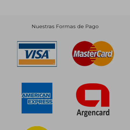
Nuestras Formas de Pago
$ 97.959
$ 139.
50%
50%
dcto.
dcto.
$ 48.979
$ 69.8