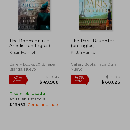
The Room on rue
The Paris Daughter
Amélie (en Inglés)
(en Inglés)
Kristin Harmel
Kristin Harmel
$ 83.341
$ 102.5
50%
50%
dcto.
dcto.
$ 41.671
$ 51.2
Gallery Books, 2018, Tapa
Gallery Books, Tapa Dura,
Blanda, Nuevo
Nuevo
Disponible
Usado
en Buen Estado a
$ 16.485
.
Comprar Usado