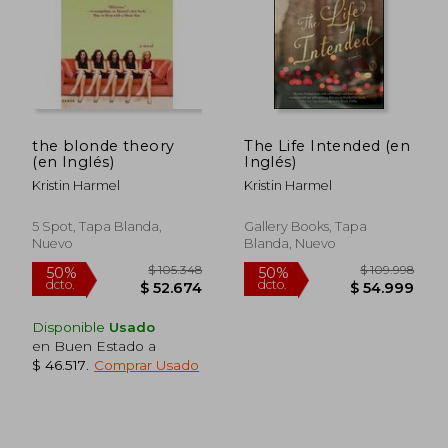
the blonde theory
The Life Intended (en
(en Inglés)
Inglés)
$ 103.476
$ 108.6
50%
50%
dcto.
dcto.
Kristin Harmel
Kristin Harmel
$ 51.738
$ 54.3
5 Spot, Tapa Blanda,
Gallery Books, Tapa
Nuevo
Blanda, Nuevo
Disponible
Usado
en Buen Estado a
$ 46.517
.
Comprar Usado