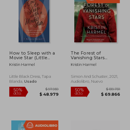
How to Sleep with a
The Forest of
Movie Star (Little
Vanishing Stars
Black Dress)
(Audiolibro) (en
Kristin Harmel
Kristin Harmel
Inglés)
Little Black Dress, Tapa
Simon And Schuster, 2021,
Blanda,
Usado
Audiolibro, Nuevo