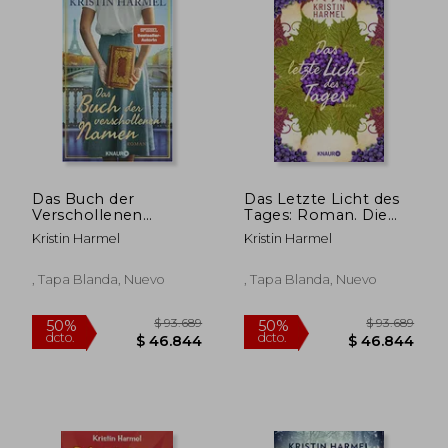
Das Buch der
Das Letzte Licht des
Verschollenen
Tages: Roman. Die
Namen: Roman.
Dramatische
Kristin Harmel
Kristin Harmel
Inspiriert von Einer
Résistance-
Wahren Geschichte
Geschichte Einer
(en Alemán)
Französischen Familie
, Tapa Blanda, Nuevo
, Tapa Blanda, Nuevo
bei Ausbruch des 2.
Weltkriegs (en
Alemán)
$ 112.952
$ 120.7
50%
50%
dcto.
dcto.
$ 56.476
$ 60.3