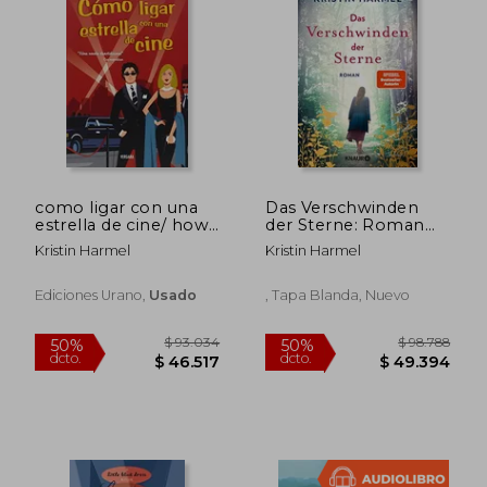
como ligar con una
Das Verschwinden
estrella de cine/ how
der Sterne: Roman
to sleep with a movie
(en Alemán)
Kristin Harmel
Kristin Harmel
star
Ediciones Urano,
Usado
, Tapa Blanda, Nuevo
$ 82.857
$ 83.3
50%
50%
dcto.
dcto.
$ 41.428
$ 41.6