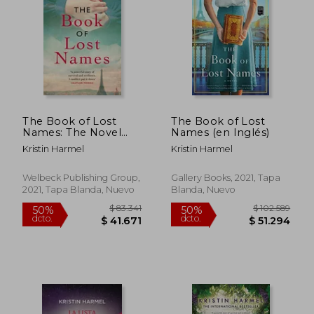
$ 74.277
$ 70.7
50%
40%
dcto.
dcto.
$ 37.138
$ 42.4
The Book of Lost
The Book of Lost
Names: The Novel
Names (en Inglés)
Heather Morris Calls
Kristin Harmel
Kristin Harmel
'A Truly Beautiful
Story' (en Inglés)
Welbeck Publishing Group,
Gallery Books, 2021, Tapa
2021, Tapa Blanda, Nuevo
Blanda, Nuevo