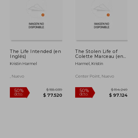
$ 93.034
$ 98.7
50%
50%
dcto.
dcto.
$ 46.517
$ 49.3
The Life Intended (en
The Stolen Life of
Inglés)
Colette Marceau (en
Inglés)
Kristin Harmel
Harmel, Kristin
, Nuevo
Center Point, Nuevo