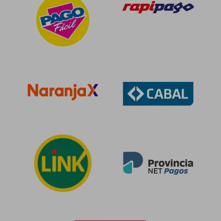
$ 148.364
$ 82.8
50%
50%
dcto.
dcto.
$ 74.182
$ 41.4