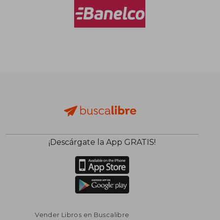
$ 155.039
$ 194.2
50%
50%
dcto.
dcto.
$ 77.520
$ 97.1
¡Descárgate la App GRATIS!
Vender Libros en Buscalibre