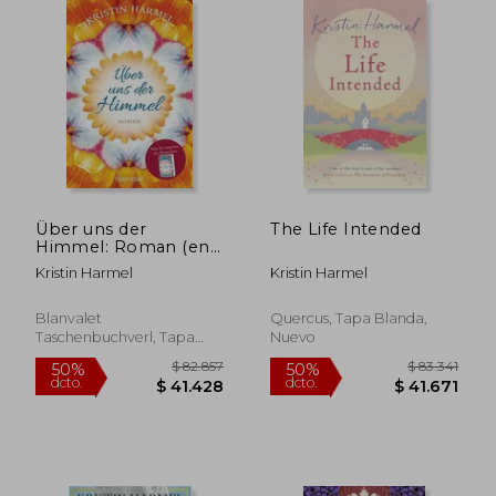
Über uns der
The Life Intended
Himmel: Roman (en
Alemán)
Kristin Harmel
Kristin Harmel
$ 105.348
$ 109.9
50%
50%
dcto.
dcto.
$ 52.674
$ 54.9
Blanvalet
Quercus, Tapa Blanda,
Taschenbuchverl, Tapa
Nuevo
Blanda, Nuevo