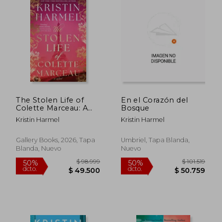
The Stolen Life of
En el Corazón del
Colette Marceau: A
Bosque
Novel (en Inglés)
Kristin Harmel
Kristin Harmel
Gallery Books, 2026, Tapa
Umbriel, Tapa Blanda,
Blanda, Nuevo
Nuevo
$ 83.341
$ 123.7
50%
50%
dcto.
dcto.
$ 41.671
$ 61.8