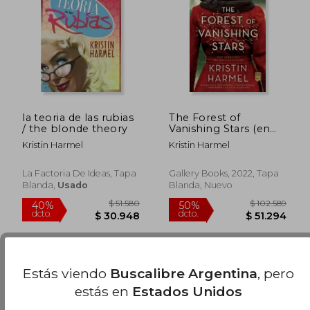
$ 83.341
$ 83.3
50%
50%
dcto.
dcto.
$ 41.671
$ 41.6
la teoria de las rubias
The Forest of
/ the blonde theory
Vanishing Stars (en
Inglés)
Kristin Harmel
Kristin Harmel
La Factoria De Ideas, Tapa
Gallery Books, 2022, Tapa
Blanda,
Usado
Blanda, Nuevo
Estás viendo
Buscalibre Argentina
, pero
estás en
Estados Unidos