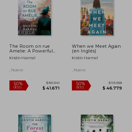
$ 109.364
$ 83.3
50%
50%
dcto.
dcto.
$ 54.682
$ 41.6
The Room on rue
When we Meet Again
Amelie: A Powerful
(en Inglés)
Novel of Fate,
Kristin Harmel
Kristin Harmel
Resistance, and
Family by a new York
Times Bestselling
, Nuevo
, Nuevo
Author (en Inglés)