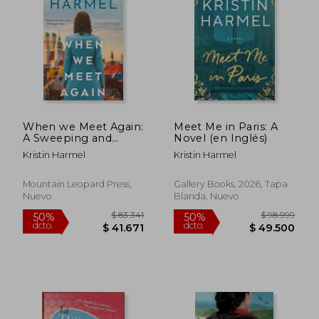
$ 96.113
$ 83.3
50%
50%
dcto.
dcto.
$ 48.056
$ 41.6
When we Meet Again:
Meet Me in Paris: A
A Sweeping and
Novel (en Inglés)
Heart-Breaking ww2
Kristin Harmel
Kristin Harmel
Novel From a new
York Times
Bestselling Author
Mountain Leopard Press,
Gallery Books, 2026, Tapa
(en Inglés)
Nuevo
Blanda, Nuevo