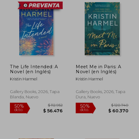
$ 102.589
$ 108.6
50%
50%
The Life Intended: A
Meet Me in Paris: A
dcto.
dcto.
$ 51.294
$ 54.3
Novel (en Inglés)
Novel (en Inglés)
Kristin Harmel
Kristin Harmel
Gallery Books, 2026, Tapa
Gallery Books, 2026, Tapa
Blanda, Nuevo
Dura, Nuevo