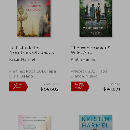
$ 83.341
$ 102.5
50%
50%
dcto.
dcto.
$ 41.671
$ 51.2
La Lista de los
The Winemaker'S
Nombres Olvidados
Wife: An
Internationally
Kristin Harmel
Kristin Harmel
Bestselling Story of
Love, Courage and
Forgiveness (en
Martínez Roca, 2013, Tapa
Welbeck, 2021, Tapa
Inglés)
Dura,
Usado
Blanda, Nuevo