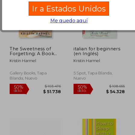
Ir a Estados Unidos
Me quedo aquí
$ 83.341
$ 98.9
50%
50%
dcto.
dcto.
$ 41.671
$ 49.5
The Sweetness of
italian for beginners
Forgetting: A Book
(en Inglés)
Club
Kristin Harmel
Kristin Harmel
Recommendation!
(en Inglés)
Gallery Books, Tapa
5 Spot, Tapa Blanda,
Blanda, Nuevo
Nuevo