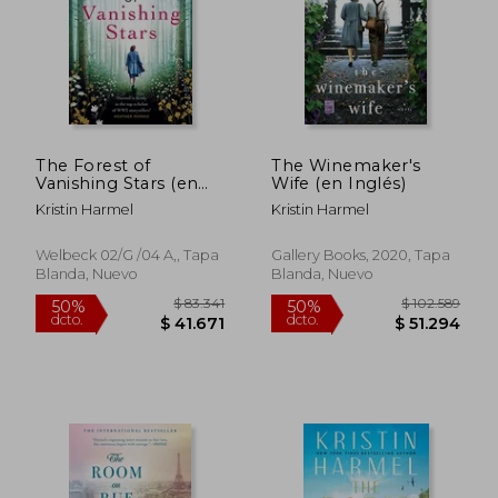
The Forest of
The Winemaker's
$ 83.341
$ 93.5
Vanishing Stars (en
Wife (en Inglés)
50%
50%
dcto.
dcto.
Inglés)
$ 41.671
$ 46.7
Kristin Harmel
Kristin Harmel
Welbeck 02/G /04 A,, Tapa
Gallery Books, 2020, Tapa
Blanda, Nuevo
Blanda, Nuevo