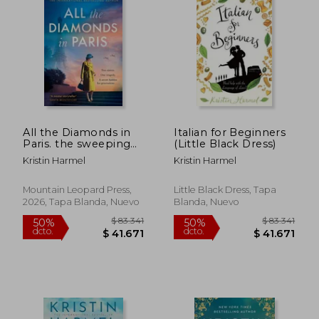
All the Diamonds in
Italian for Beginners
Paris. the sweeping
(Little Black Dress)
new novel from the
Kristin Harmel
Kristin Harmel
New York Times
bestselling author
Mountain Leopard Press,
Little Black Dress, Tapa
2026, Tapa Blanda, Nuevo
Blanda, Nuevo