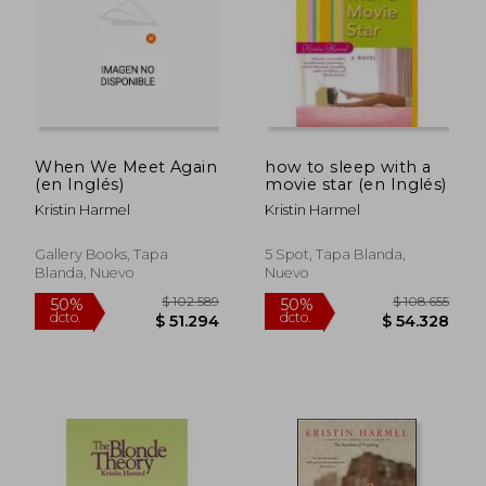
$ 51.580
$ 102.5
40%
50%
dcto.
dcto.
$ 30.948
$ 51.2
When We Meet Again
how to sleep with a
(en Inglés)
movie star (en Inglés)
Kristin Harmel
Kristin Harmel
Gallery Books, Tapa
5 Spot, Tapa Blanda,
Blanda, Nuevo
Nuevo