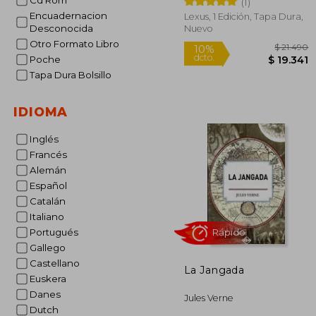
Cd Rom
(1)
Encuadernacion
Lexus, 1 Edición, Tapa Dura,
Rápido
Desconocida
Nuevo
Otro Formato Libro
Poche
Tapa Dura Bolsillo
IDIOMA
Inglés
Francés
$ 
10%
dcto.
Alemán
$ 1
Español
Catalán
Italiano
Portugués
Gallego
Castellano
La Jangada
Euskera
Danes
Jules Verne
Dutch