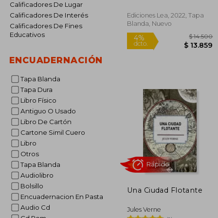
Calificadores De Lugar
Calificadores De Interés
Ediciones Lea, 2022, Tapa
Blanda, Nuevo
Calificadores De Fines
Educativos
ENCUADERNACIÓN
Tapa Blanda
$ 
Tapa Dura
4%
dcto.
$ 1
Libro Físico
Antiguo O Usado
Libro De Cartón
Cartone Simil Cuero
Libro
Otros
Tapa Blanda
Audiolibro
Bolsillo
Una Ciudad Flotante
Encuadernacion En Pasta
Audio Cd
Jules Verne