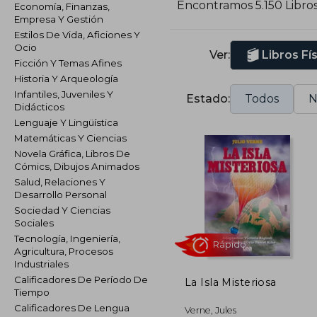
Encontramos 5.150 Libro
Economía, Finanzas,
a
Empresa Y Gestión
Estilos De Vida, Aficiones Y
Ocio
Ver:
Libros Fí
Ficción Y Temas Afines
Historia Y Arqueología
Infantiles, Juveniles Y
Estado:
Todos
N
Didácticos
Lenguaje Y Lingüística
Matemáticas Y Ciencias
Novela Gráfica, Libros De
Cómics, Dibujos Animados
Salud, Relaciones Y
Desarrollo Personal
Sociedad Y Ciencias
Sociales
Tecnología, Ingeniería,
Agricultura, Procesos
Industriales
Calificadores De Período De
La Isla Misteriosa
Tiempo
Rápido
Calificadores De Lengua
Verne, Jules