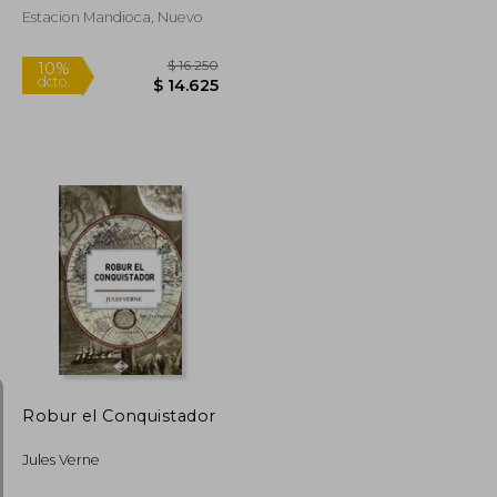
Estacion Mandioca, Nuevo
$ 15.510
$ 16.250
10%
dcto.
$ 13.959
$ 14.625
Robur el Conquistador
Jules Verne