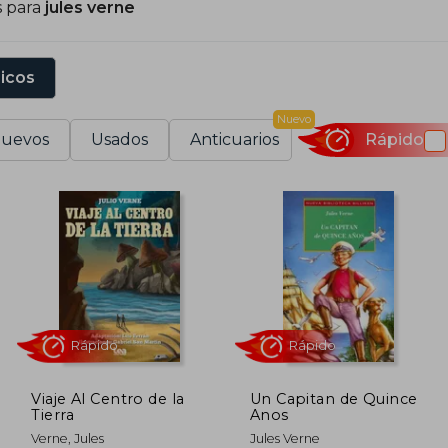
s para
jules verne
ventura y conocimiento.
sicos
Nuevo
uevos
Usados
Anticuarios
Rápido
Viaje Al Centro de la
Un Capitan de Quince
Tierra
Anos
Rápido
Rápido
Verne, Jules
Jules Verne