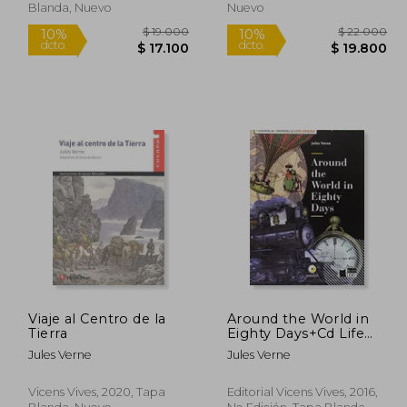
Blanda, Nuevo
Nuevo
Viaje al Centro de la
Around the World in
Tierra
Eighty Days+Cd Life
Skill (en Inglés)
12.660
$ 19.000
10%
10%
Jules Verne
Jules Verne
dcto.
dcto.
1.394
$ 17.100
Vicens Vives, 2020, Tapa
Editorial Vicens Vives, 2016,