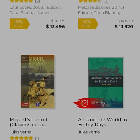
(2)
(2)
Latinbooks, 2009, 1 Edición,
Mestas Ediciones, 2014, 1
Tapa Blanda, Nuevo
Edición, Tapa Blanda,
Nuevo
21.490
$ 14.995
10%
10%
dcto.
dcto.
9.341
$ 13.496
Miguel Strogoff
Around the World in
(Clásicos de la
Eighty Days
Literatura Universal)
Jules Verne
Jules Verne
(1)