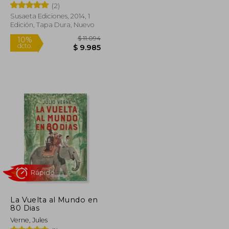
(2)
Susaeta Ediciones, 2014, 1
Edición, Tapa Dura, Nuevo
$ 18.200
$ 11.094
10%
dcto.
$ 14.133
$ 9.985
La Vuelta al Mundo en
80 Dias
Verne, Jules