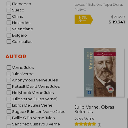
Flamenco
Lexus, 1 Edición, Tapa Dura,
Nuevo
Sueco
Chino
Rápido
Holandés
Valenciano
Bulgaro
Cornualles
AUTOR
Verne Jules
Jules Verne
$ 
10%
Anonymous Verne Jules
dcto.
$ 1
Petault David Verne Jules
Hollybook Verne Jules
Julio Verne (Jules Verne)
Libros De Jules Verne
Julio Verne. Obras
Selectas
Saguez Edinson Verne Jules
Ballin G Ph Verne Jules
Jules Verne
Sanchez Gustavo J Verne
(1)