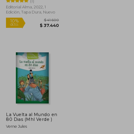
(1)
Editorial Alma, 2022, 1
Rápido
Edición, Tapa Dura, Nuevo
$ 14.800
$ 41.600
10%
dcto.
$ 13.320
$ 37.440
La Vuelta al Mundo en
80 Dias (Mhl Verde )
Verne Jules