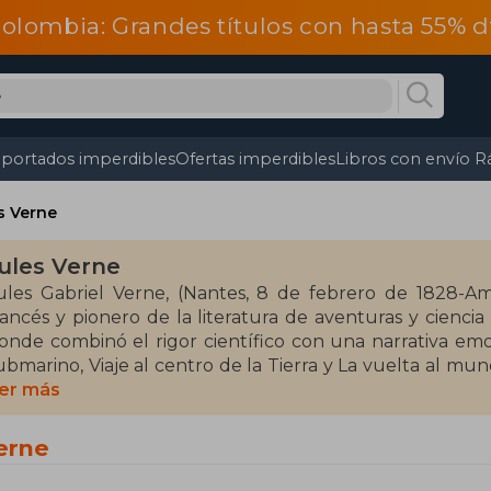
olombia: Grandes títulos con hasta 55% 
portados imperdibles
Ofertas imperdibles
Libros con envío R
s Verne
ules Verne
ules Gabriel Verne, (Nantes, 8 de febrero de 1828-Am
rancés y pionero de la literatura de aventuras y ciencia 
onde combinó el rigor científico con una narrativa emo
ubmarino, Viaje al centro de la Tierra y La vuelta al mu
nticiparon avances tecnológicos con asombrosa precisión
er más
iembro de la Legión de Honor y uno de los autores m
erne
eneraciones de lectores, científicos y escritores. Sus
iendo un referente de la literatura universal, ideal pa