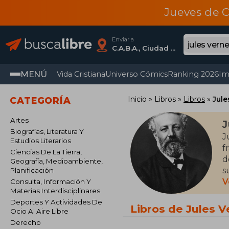
Jueves de C
Enviar a
C.A.B.A., Ciudad Autónoma De Buenos Aires
MENÚ
Vida Cristiana
Universo Cómics
Ranking 2026
Im
Inicio
Libros
Libros
Jule
CATEGORÍA
Artes
J
Biografías, Literatura Y
J
Estudios Literarios
f
Ciencias De La Tierra,
d
Geografía, Medioambiente,
s
Planificación
a
V
Consulta, Información Y
Materias Interdisciplinares
Deportes Y Actividades De
M
Libros de Jules V
Ocio Al Aire Libre
g
Derecho
s