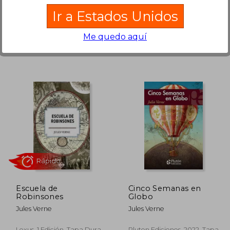
Estacion Mandioca, Tapa
Ediciones Iberlibro, 2017, 1
Ir a Estados Unidos
Blanda, Nuevo
Edición, Tapa Blanda,
Nuevo
Me quedo aquí
22.500
$ 16.250
10%
7%
dcto.
dcto.
1.250
$ 14.625
Escuela de
Cinco Semanas en
Robinsones
Globo
Jules Verne
Jules Verne
Lexus, 1 Edición, Tapa Dura,
Pluton Ediciones, 2022, Tapa