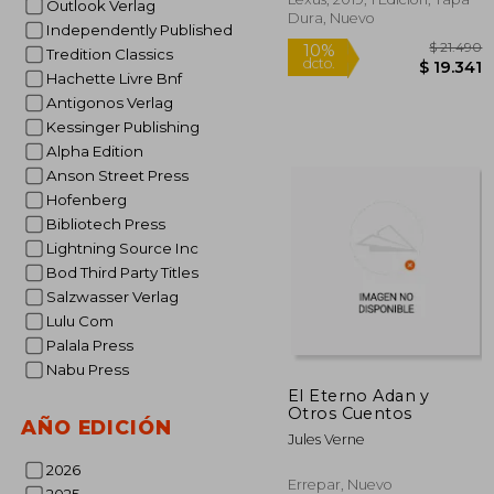
Outlook Verlag
Dura, Nuevo
Independently Published
Tredition Classics
Hachette Livre Bnf
Antigonos Verlag
Kessinger Publishing
Alpha Edition
Anson Street Press
Hofenberg
Bibliotech Press
Lightning Source Inc
Bod Third Party Titles
Salzwasser Verlag
Lulu Com
Palala Press
Nabu Press
$ 
10%
El Eterno Adan y
dcto.
$ 1
Otros Cuentos
AÑO EDICIÓN
Jules Verne
2026
Errepar, Nuevo