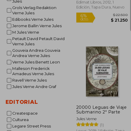
Jules
Edimat Libros, 2012, 1
Edición, Tapa Dura, Nuevo
Grols Verlag Redaktion
Verne Jules
Edibooks Verne Jules
Jerome Ballin Verne Jules
M Jules Verne
Petault David Petault David
Verne Jules
Gouveia Andrea Gouveia
Andrea Verne Jules
Verne Jules Benett Leon
Malleson Frederick
Amadeus Verne Jules
Ravell Verne Jules
Jules Verne Andre Graf
$ 
6%
dcto.
$ 2
EDITORIAL
20000 Leguas de Viaje
Submarino 2ª Parte
Createspace
Jules Verne
Culturea
(1)
Legare Street Press
Lexus, 2019, 1 Edición, Tapa