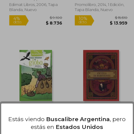
Edimat Libros, 2006, Tapa
Promolibro, 2014, 1 Edición,
Blanda, Nuevo
Tapa Blanda, Nuevo
Rápido
21.490
$ 9.100
4%
10%
dcto.
dcto.
9.341
$ 8.736
Cinco Semanas en
Escuela de
Globo
Robinsones
Estás viendo
Buscalibre Argentina
, pero
Jules Verne
Jules Verne
estás en
Estados Unidos
(1)