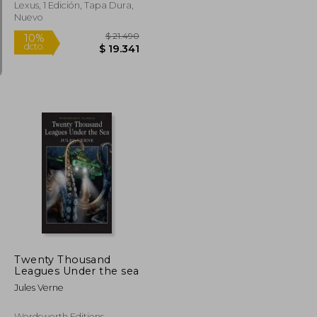
Lexus, 1 Edición, Tapa Dura,
Nuevo
$ 12.960
$ 21.490
10%
dcto.
$ 12.037
$ 19.341
Twenty Thousand
Leagues Under the sea
Jules Verne
Wordsworth Editions