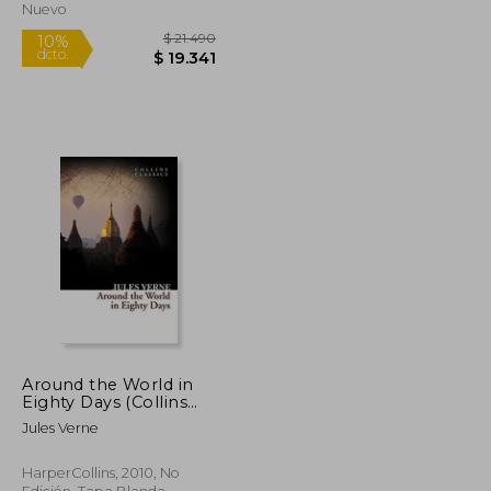
Nuevo
Around the World in
Eighty Days (Collins
Classics) (en Inglés)
$ 22.000
$ 21.490
10%
Jules Verne
dcto.
$ 19.800
$ 19.341
HarperCollins, 2010, No