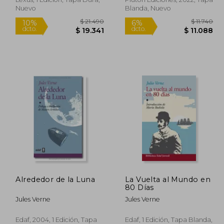
Nuevo
Blanda, Nuevo
Rápido
21.490
$ 21.490
10%
6%
Alrededor de la Luna
La Vuelta al Mundo en
dcto.
dcto.
9.341
$ 19.341
80 Días
Jules Verne
Jules Verne
Edaf, 2004, 1 Edición, Tapa
Edaf, 1 Edición, Tapa Blanda,