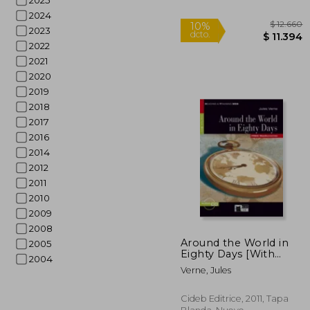
2025
2024
2023
2022
2021
2020
2019
2018
2017
2016
2014
2012
2011
2010
2009
2008
Around the World in
2005
Eighty Days [With
2004
CDROM and Free Web
$ 
10%
Verne, Jules
Activities] (en Inglés)
dcto.
$ 1
Cideb Editrice, 2011, Tapa