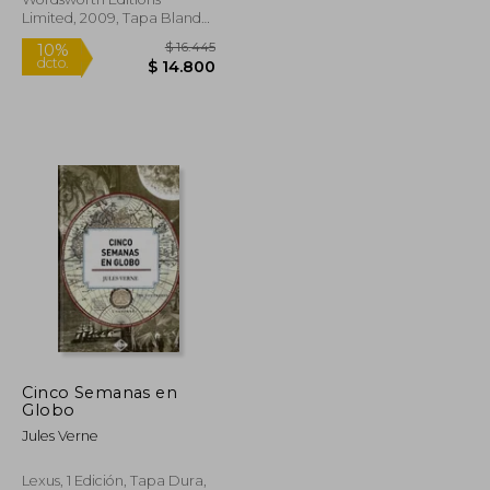
Limited, 2009, Tapa Blanda,
Nuevo
$ 11.740
$ 16.445
10%
Cinco Semanas en
dcto.
$ 11.088
$ 14.800
Globo
Jules Verne
Lexus, 1 Edición, Tapa Dura,