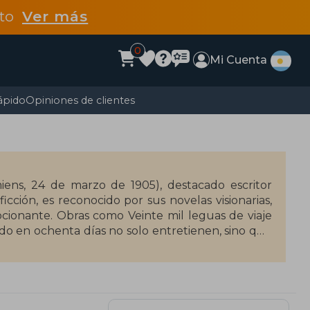
dto
Ver más
0
Mi Cuenta
ápido
Opiniones de clientes
iens, 24 de marzo de 1905), destacado escritor
ficción, es reconocido por sus novelas visionarias,
cionante. Obras como Veinte mil leguas de viaje
ndo en ochenta días no solo entretienen, sino que
.
ás traducidos de la historia, Verne influyó en
 historias, meticulosamente documentadas, siguen
ra quienes buscan clásicos llenos de imaginación,