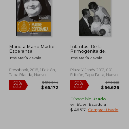
$ 111.178
$ 90.3
50%
50%
dcto.
dcto.
$ 55.589
$ 45.1
Mano a Mano Madre
Infantas: De la
Esperanza
Primogénita de
Felipe v a la Sucesora
José María Zavala
José María Zavala
de Felipe vi
Freshbook, 2018, 1 Edición,
Plaza Y Janés, 2012, 001
Tapa Blanda, Nuevo
Edición, Tapa Dura, Nuevo
Disponible
Usado
en Buen Estado a
$ 46.517
.
Comprar Usado