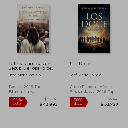
$ 130.344
$ 113.
50%
50%
dcto.
dcto.
$ 65.172
$ 56.6
Últimas noticias de
Los Doce
Jesús. Del osario de
Caifás a la Sábana
José María Zavala
José María Zavala
Santa
Booket, 2026, Tapa
Grupo Planeta – México -
Blanda, Nuevo
Espasa México, 2026, Tapa
Blanda, Nuevo