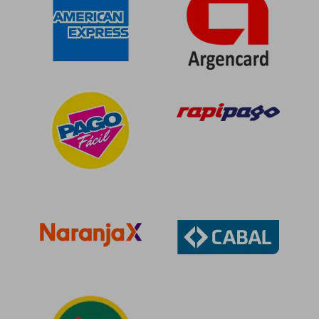
$ 86.122
$ 63.3
50%
50%
dcto.
dcto.
$ 43.061
$ 31.6