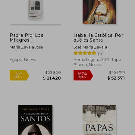
Padre Pío. Los
Isabel la Católica: Por
Milagros
qué es Santa
Desconocidos del
Maria Zavala Jose
José María Zavala
Santo
(1)
Agape, Nuevo
Homo Legens, 2019, Tapa
Blanda, Nuevo
$ 96.058
$ 92.9
50%
50%
dcto.
dcto.
$ 48.029
$ 46.4