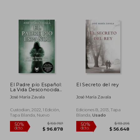
$ 111.178
$ 119.
50%
50%
dcto.
dcto.
$ 55.589
$ 59.9
El Padre pío Español:
El Secreto del rey
La Vida Desconocida
del Monje de
José María Zavala
José María Zavala
Montalbán
Custodian, 2022, 1 Edición,
Ediciones B, 2013, Tapa
Tapa Blanda, Nuevo
Blanda,
Usado