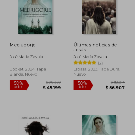
Medjugorje
Últimas noticias de
$ 101.128
$ 74.6
Jesús
50%
50%
dcto.
dcto.
$ 50.564
$ 37.3
José María Zavala
José María Zavala
(2)
Booket, 2024, Tapa
Espasa, 2023, Tapa Dura,
Blanda, Nuevo
Nuevo