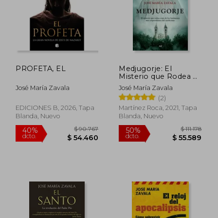
PROFETA, EL
Medjugorje: El
Misterio que Rodea a
uno de los
José María Zavala
José María Zavala
Fenómenos más
(2)
$ 90.399
$ 113.
Sorprendentes del
50%
50%
dcto.
dcto.
Catolicismo (no
$ 45.199
$ 56.9
EDICIONES B, 2026, Tapa
Martínez Roca, 2021, Tapa
Ficción)
Blanda, Nuevo
Blanda, Nuevo