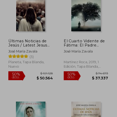
$ 87.763
$ 84.6
50%
40%
dcto.
dcto.
$ 43.882
$ 50.7
Últimas Noticias de
El Cuarto Vidente de
Jesús / Latest Jesus
Fátima: El Padre
News
Formigão, los
José María Zavala
José María Zavala
Partorcitos y el
(3)
Último Secreto (Fuera
de Colección)
Planeta, Tapa Blanda,
Martínez Roca, 2019, 1
Nuevo
Edición, Tapa Blanda,
Nuevo