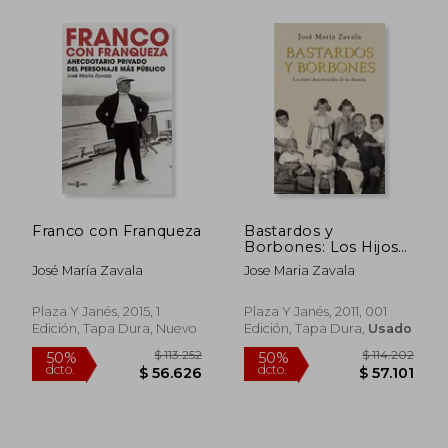
$ 122.799
$ 96.0
50%
50%
dcto.
dcto.
$ 61.400
$ 48.0
Franco con Franqueza
Bastardos y
Borbones: Los Hijos
Desconocidos de la
José María Zavala
Jose Maria Zavala
Dinastía (Obras
Diversas)
Plaza Y Janés, 2015, 1
Plaza Y Janés, 2011, 001
Edición, Tapa Dura, Nuevo
Edición, Tapa Dura,
Usado