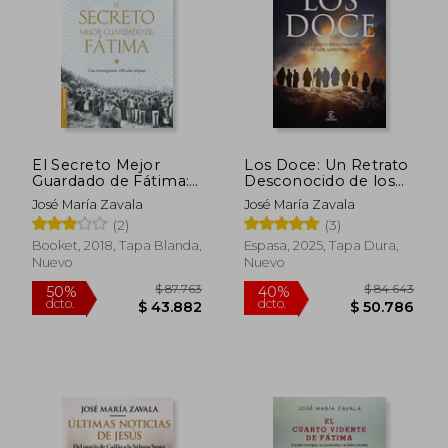
$ 67.471
$ 113.
40%
50%
dcto.
dcto.
$ 40.483
$ 56.5
El Secreto Mejor
Los Doce: Un Retrato
Guardado de Fátima:
Desconocido de los
Una Investigación 100
Apóstoles
José María Zavala
José María Zavala
Años Después
(2)
(3)
(Divulgación)
Booket, 2018, Tapa Blanda,
Espasa, 2025, Tapa Dura,
Nuevo
Nuevo