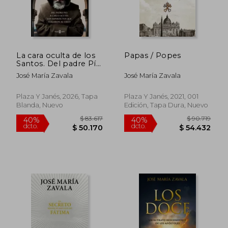
La cara oculta de los
Papas / Popes
Santos. Del padre Pío
a Carlo Acutis: los
José María Zavala
José María Zavala
imperfectos que
llegaron al cielo
Plaza Y Janés, 2026, Tapa
Plaza Y Janés, 2021, 001
Blanda, Nuevo
Edición, Tapa Dura, Nuevo
$ 23.800
$ 104.7
10%
50%
dcto.
dcto.
$ 21.420
$ 52.3