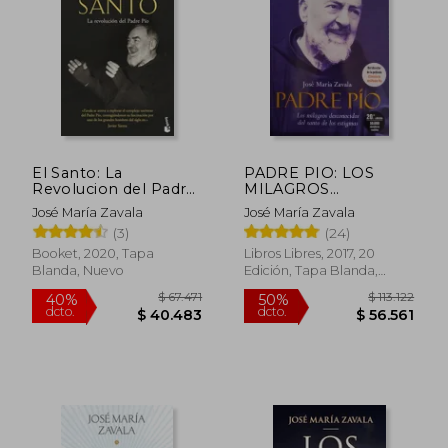
$ 51.999
$ 94.1
10%
50%
dcto.
dcto.
$ 46.799
$ 47.0
El Santo: La
PADRE PIO: LOS
Revolucion del Padre
MILAGROS
pio
DESCONOCIDOS DEL
José María Zavala
José María Zavala
SANTO DE LOS
(3)
(24)
ESTIGMAS
Booket, 2020, Tapa
Libros Libres, 2017, 20
Blanda, Nuevo
Edición, Tapa Blanda,
Nuevo