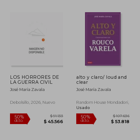
$ 193.757
$ 113.
50%
50%
LOS HORRORES DE
alto y claro/ loud and
dcto.
dcto.
$ 96.878
$ 56.6
LA GUERRA CIVIL
clear
José María Zavala
José María Zavala
Debolsillo, 2026, Nuevo
Random House Mondadori,
Usado