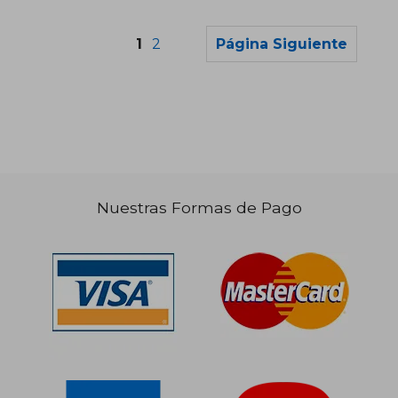
1
2
Página Siguiente
Nuestras Formas de Pago
$ 150.059
$ 115.
50%
50%
dcto.
dcto.
$ 75.030
$ 57.7