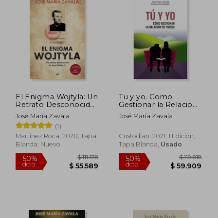
El Enigma Wojtyla: Un
Tu y yo. Como
Retrato Desconocido
Gestionar la Relacion
de Juan Pablo ii
de Pareja
José María Zavala
José María Zavala
(Fuera de Colección)
(1)
Martinez Roca, 2020, Tapa
Custodian, 2021, 1 Edición,
Blanda, Nuevo
Tapa Blanda,
Usado
$ 102.452
$ 55.
50%
40%
dcto.
dcto.
$ 51.226
$ 33.0