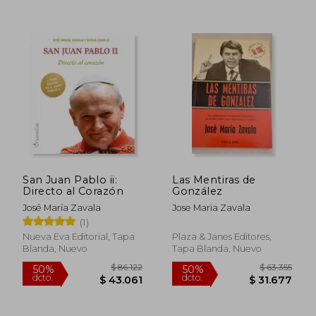
$ 113.252
$ 156.5
50%
50%
dcto.
dcto.
$ 56.626
$ 78.2
San Juan Pablo ii:
Las Mentiras de
Directo al Corazón
González
José María Zavala
Jose Maria Zavala
(1)
Nueva Eva Editorial, Tapa
Plaza & Janes Editores,
Blanda, Nuevo
Tapa Blanda, Nuevo