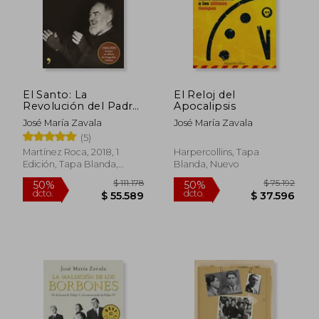
El Santo: La
El Reloj del
Revolución del Padre
Apocalipsis
pío
José María Zavala
José María Zavala
(5)
Martínez Roca, 2018, 1
Harpercollins, Tapa
Edición, Tapa Blanda,
Blanda, Nuevo
$ 90.767
$ 111.
40%
50%
Nuevo
dcto.
dcto.
$ 54.460
$ 55.5