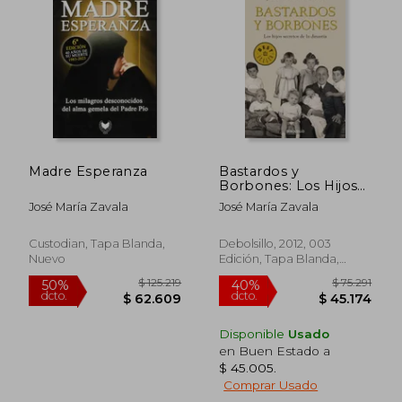
Madre Esperanza
Bastardos y
Borbones: Los Hijos
Secretos de la
José María Zavala
José María Zavala
Dinastía (Best Seller)
Custodian, Tapa Blanda,
Debolsillo, 2012, 003
Nuevo
Edición, Tapa Blanda,
Nuevo
Disponible
Usado
en Buen Estado a
$ 45.005
.
$ 108.845
$ 105.7
50%
50%
Comprar Usado
dcto.
dcto.
$ 54.423
$ 52.8