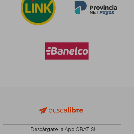
$ 91.133
$ 107.6
50%
50%
dcto.
dcto.
$ 45.566
$ 53.8
¡Descárgate la App GRATIS!