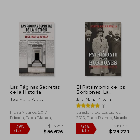
Las Páginas Secretas
El Patrimonio de los
de la Historia
Borbones: La
Sorprendente
Jose Maria Zavala
José María Zavala
Historia de la Fortuna
(1)
de Alfonso Xiii y la
Herencia de don Juan
Plaza Y Janés, 2017, 1
La Esfera De Los Libros,
Edición, Tapa Blanda,
2010, Tapa Blanda,
Usado
Nuevo