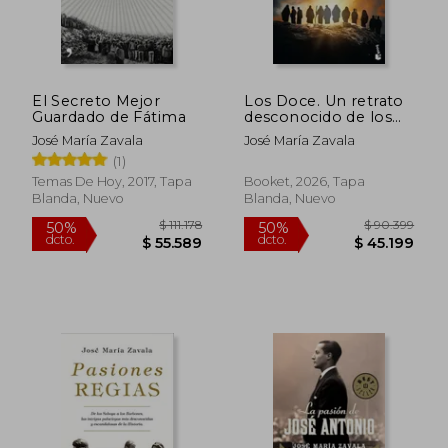
El Secreto Mejor
Los Doce. Un retrato
Guardado de Fátima
desconocido de los
Apóstoles
José María Zavala
José María Zavala
(1)
Temas De Hoy, 2017, Tapa
Booket, 2026, Tapa
Blanda, Nuevo
Blanda, Nuevo
$ 83.617
$ 90.7
40%
40%
dcto.
dcto.
$ 50.170
$ 54.4