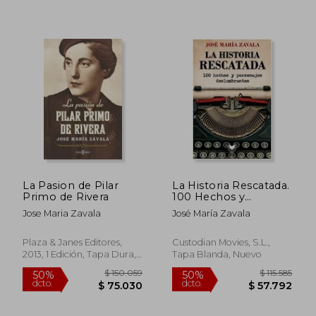
$ 125.219
$ 75.2
50%
40%
dcto.
dcto.
$ 62.609
$ 45.1
La Pasion de Pilar
La Historia Rescatada.
Primo de Rivera
100 Hechos y
Personajes
Jose Maria Zavala
José María Zavala
Deslumbrantes
Plaza & Janes Editores,
Custodian Movies, S.L.,
2013, 1 Edición, Tapa Dura,
Tapa Blanda, Nuevo
Usado