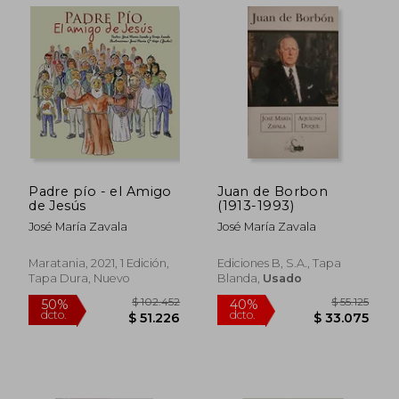
Padre pío - el Amigo
Juan de Borbon
de Jesús
(1913-1993)
José María Zavala
José María Zavala
$ 113.252
$ 114.2
Maratania, 2021, 1 Edición,
Ediciones B, S.A., Tapa
50%
50%
dcto.
dcto.
$ 56.626
$ 57.1
Tapa Dura, Nuevo
Blanda,
Usado