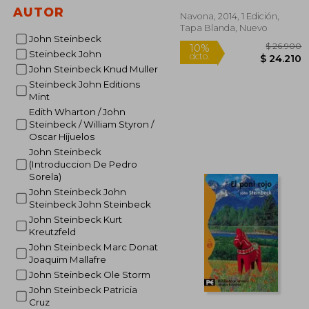
AUTOR
Navona, 2014, 1 Edición,
Rápido
Tapa Blanda, Nuevo
John Steinbeck
Steinbeck John
John Steinbeck Knud Muller
Steinbeck John Editions
Mint
Edith Wharton / John
Steinbeck / William Styron /
Oscar Hijuelos
John Steinbeck
$ 
10%
(Introduccion De Pedro
dcto.
$ 2
Sorela)
John Steinbeck John
Steinbeck John Steinbeck
John Steinbeck Kurt
Kreutzfeld
John Steinbeck Marc Donat
Joaquim Mallafre
John Steinbeck Ole Storm
John Steinbeck Patricia
Cruz