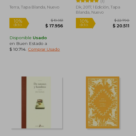
(1)
Terra, Tapa Blanda, Nuevo
Dk, 2017, 1 Edición, Tapa
Blanda, Nuevo
Disponible
Usado
en Buen Estado a
$ 10.714
.
Comprar Usado
26.900
$ 19.951
10%
10%
dcto.
dcto.
4.210
$ 17.956