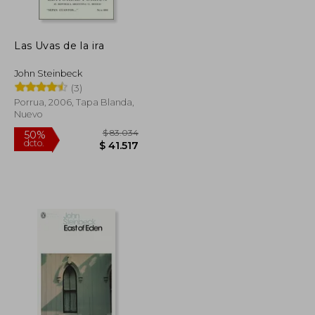
dcto.
$ 45.696
$ 9.286
Las Uvas de la ira
John Steinbeck
(3)
Porrua, 2006, Tapa Blanda,
Nuevo