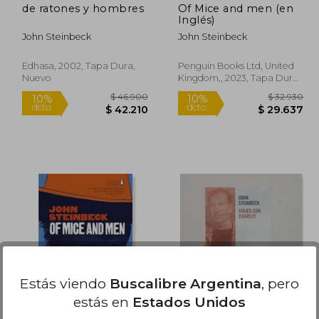
de ratones y hombres
Of Mice and men (en
Inglés)
John Steinbeck
John Steinbeck
Edhasa, 2002, Tapa Dura,
Penguin Books Ltd, United
Nuevo
Kingdom,, 2023, Tapa Dura,
Nuevo
13.500
$ 46.900
10%
10%
dcto.
dcto.
2.150
$ 42.210
Estás viendo
Buscalibre Argentina
, pero
estás en
Estados Unidos