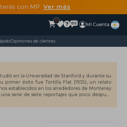
interés con MP
Ver más
0
Mi Cuenta
ápido
Opiniones de clientes
Estudió en la Universidad de Stanford y durante su
primer éxito fue Tortilla Flat (1935), un relato
nos establecidos en los alrededores de Monterey
s una serie de siete reportajes que poco después
pareció su obra más famosa: Las uvas de la ira
toria de una familia procedente del empobrecido
presión económica de los años treinta; esta obra,
al, fue adaptada al cine por John Ford en 1940.
las De ratones y hombres (1936), La Perla (1947) y