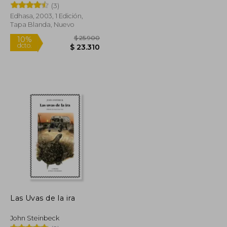
(3)
Edhasa, 2003, 1 Edición,
Tapa Blanda, Nuevo
$ 27.759
$ 25.900
10%
dcto.
$ 26.217
$ 23.310
Las Uvas de la ira
John Steinbeck