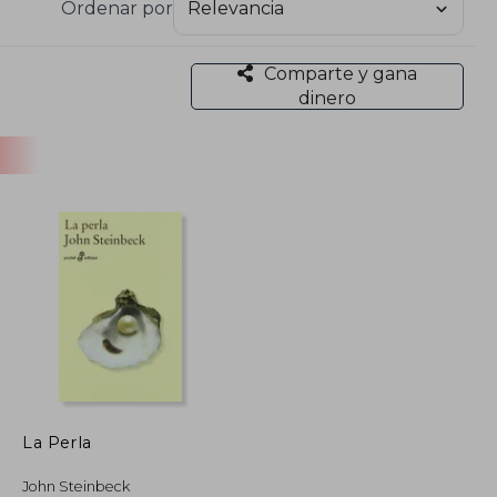
Ordenar por
 que escribió para ¡Viva Zapata! de Elia Kazan. En
Comparte y gana
dinero
La Perla
John Steinbeck