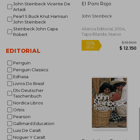
El Poni Rojo
John Steinbeck Vicente De
Artadi
John Steinbeck
Pearl S Buck Knut Hamsun
John Steinbeck
Steinbeck John Capa
Alianza Editorial, 2004,
Tapa Blanda, Nuevo
Robert
EDITORIAL
Penguin
Penguin Classics
Edhasa
Livros Do Brasil
Dtv Deutscher
Taschenbuch
Nordica Libros
$ 
Orbis
10%
dcto.
$ 1
Pearson
Gallimard Education
Luis De Caralt
Noguer Y Caralt