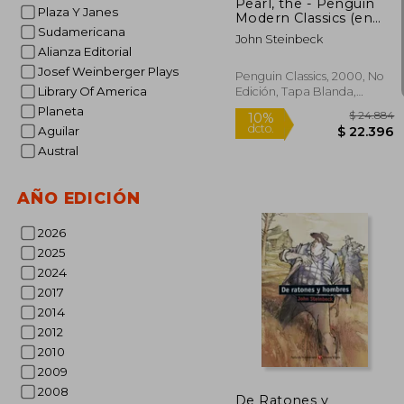
Pearl, the - Penguin
Plaza Y Janes
Modern Classics (en
Inglés)
Sudamericana
John Steinbeck
Alianza Editorial
Josef Weinberger Plays
Penguin Classics, 2000, No
Library Of America
Edición, Tapa Blanda,
Nuevo
Planeta
Aguilar
Austral
AÑO EDICIÓN
2026
2025
2024
2017
2014
2012
$ 
2010
10%
dcto.
$ 2
2009
2008
De Ratones y