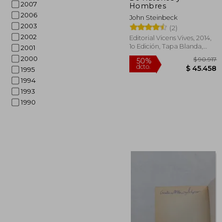
2007
Hombres
2006
John Steinbeck
2003
(2)
2002
Editorial Vicens Vives, 2014,
1o Edición, Tapa Blanda,
2001
Nuevo
2000
1995
1994
1993
1990
$ 
50%