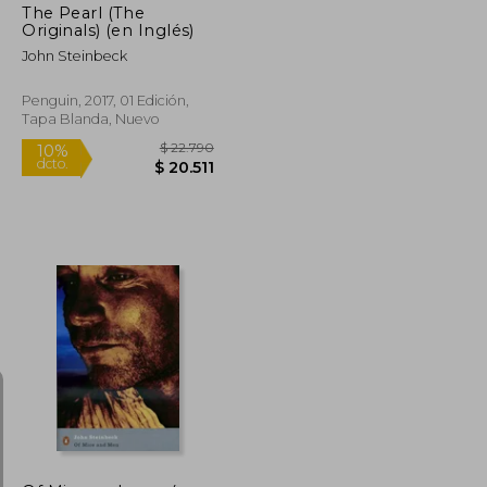
The Pearl (The
Originals) (en Inglés)
John Steinbeck
Penguin, 2017, 01 Edición,
Tapa Blanda, Nuevo
$ 32.930
$ 22.790
10%
dcto.
$ 29.637
$ 20.511