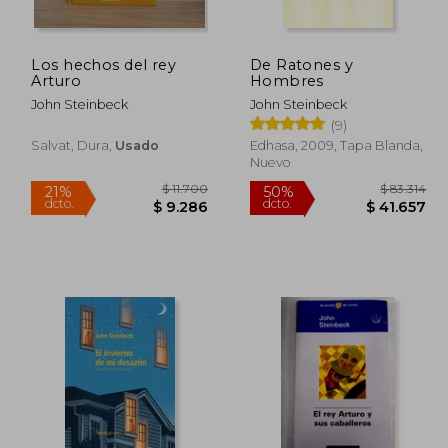
dcto.
dcto.
5.458
$ 31.875
Los hechos del rey
De Ratones y
Arturo
Hombres
John Steinbeck
John Steinbeck
(9)
Salvat, Dura,
Usado
Edhasa, 2009, Tapa Blanda,
Nuevo