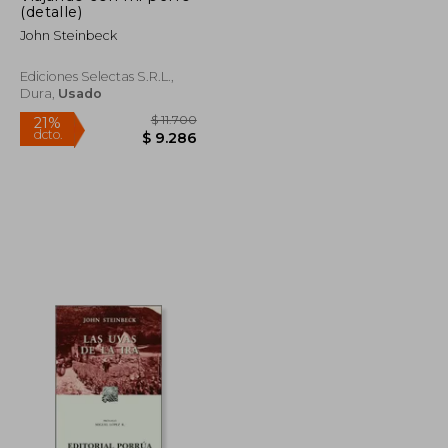
(detalle)
John Steinbeck
Ediciones Selectas S.R.L.,
Dura,
Usado
$ 91.392
$ 11.700
21%