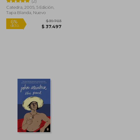
(2)
Catedra, 2005, 5 Edición,
Tapa Blanda, Nuevo
$ 22.790
$ 39.703
6%
dcto.
$ 20.511
$ 37.497