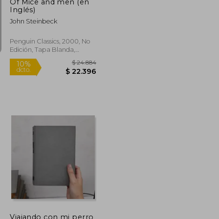
Of Mice and men (en
Inglés)
John Steinbeck
Penguin Classics, 2000, No
Edición, Tapa Blanda,
Nuevo
$ 12.582
$ 24.884
10%
dcto.
$ 9.986
$ 22.396
Viajando con mi perro