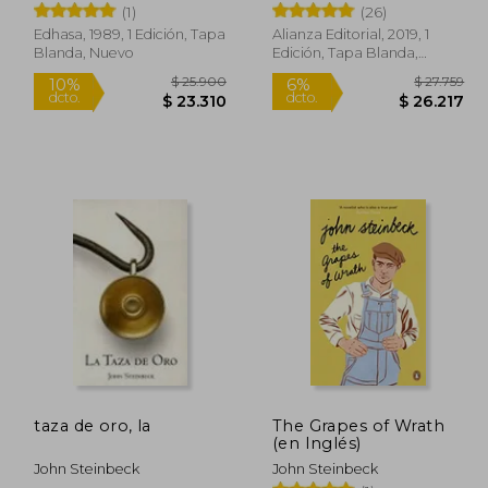
(1)
(26)
Edhasa, 1989, 1 Edición, Tapa
Alianza Editorial, 2019, 1
Blanda, Nuevo
Edición, Tapa Blanda,
Nuevo
31.900
$ 25.900
10%
6%
dcto.
dcto.
0.786
$ 23.310
taza de oro, la
The Grapes of Wrath
(en Inglés)
John Steinbeck
John Steinbeck