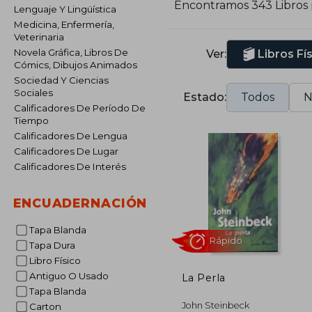
Encontramos 343 Libros
Lenguaje Y Lingüística
A
Medicina, Enfermería,
1
Veterinaria
Novela Gráfica, Libros De
Ver:
Libros Fí
Cómics, Dibujos Animados
Sociedad Y Ciencias
Sociales
Estado:
Todos
N
Calificadores De Período De
Tiempo
Calificadores De Lengua
Calificadores De Lugar
Calificadores De Interés
ENCUADERNACIÓN
Tapa Blanda
Tapa Dura
Libro Físico
Antiguo O Usado
La Perla
Tapa Blanda
Rápido
John Steinbeck
Carton