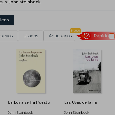
 para
john steinbeck
l este del Edén (1962), y guiones para películas, como el
962, Steinbeck recibió el Premio Nobel de Literatura.
sicos
Nuevo
uevos
Usados
Anticuarios
Rápido
La Luna se ha Puesto
Las Uvas de la ira
John Steinbeck
John Steinbeck