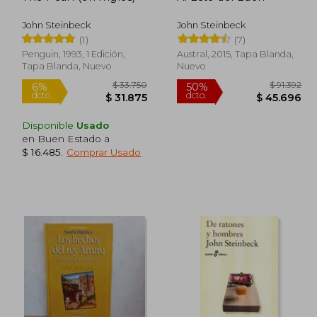
John Steinbeck
John Steinbeck
(1)
(7)
Penguin, 1993, 1 Edición,
Austral, 2015, Tapa Blanda,
Tapa Blanda, Nuevo
Nuevo
Disponible
Usado
en Buen Estado a
$ 16.485
.
Comprar Usado
90.917
$ 33.750
6%
50%