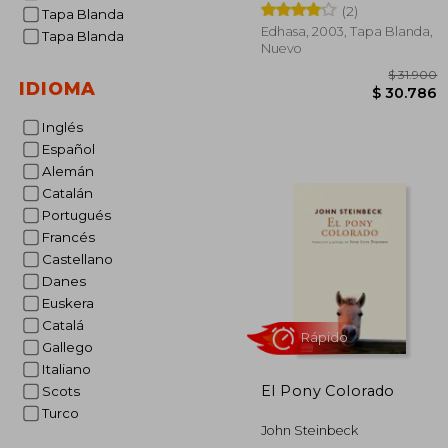
(2)
Tapa Blanda
Edhasa, 2003, Tapa Blanda,
Tapa Blanda
Nuevo
IDIOMA
Inglés
Español
Alemán
$ 
Catalán
$ 3
Portugués
Francés
Castellano
Danes
Euskera
Catalá
Gallego
Italiano
El Pony Colorado
Scots
Turco
John Steinbeck