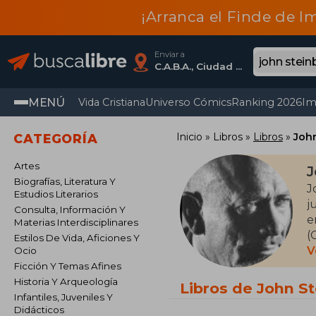
¡Arranca el Finde de I
Enviar a
C.A.B.A., Ciudad Autónoma De Buenos Aires
MENÚ
Vida Cristiana
Universo Cómics
Ranking 2026
Im
Inicio
Libros
Libros
Joh
CATEGORÍA
Artes
J
Biografías, Literatura Y
J
Estudios Literarios
j
Consulta, Información Y
e
Materias Interdisciplinares
(
Estilos De Vida, Aficiones Y
p
V
Ocio
(
Ficción Y Temas Afines
e
Historia Y Arqueología
Libros de John S
r
Infantiles, Juveniles Y
Didácticos
E