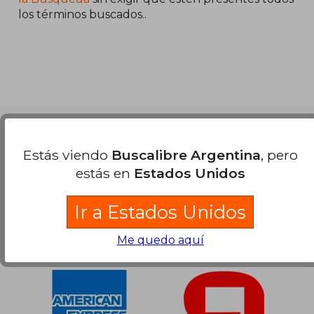
los términos buscados..
$ 99.944
50%
dcto.
$ 49.972
Nuestras Formas de Pago
Estás viendo
Buscalibre Argentina
, pero
estás en
Estados Unidos
Ir a Estados Unidos
Me quedo aquí