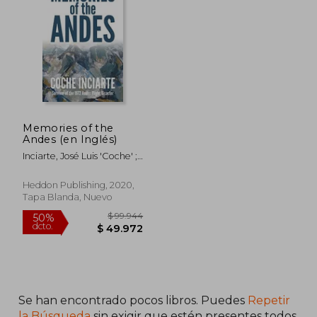
50%
50%
dcto.
dcto.
$ 86.568
$ 66.9
Memories of the
Andes (en Inglés)
Inciarte, José Luis 'coche' ;
Guiver, John ; Smith,
Katharine
Heddon Publishing, 2020,
Tapa Blanda, Nuevo
Se han encontrado pocos libros. Puedes
Repetir
la Búsqueda
sin exigir que estén presentes todos