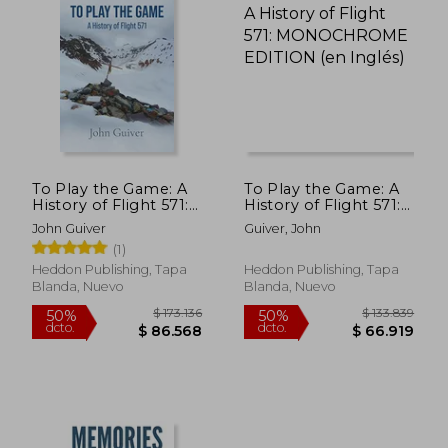
To Play the Game: A
To Play the Game: A
History of Flight 571:
History of Flight 571:
Colour Edition (en
MONOCHROME
John Guiver
Guiver, John
Inglés)
EDITION (en Inglés)
(1)
Heddon Publishing, Tapa
Heddon Publishing, Tapa
Blanda, Nuevo
Blanda, Nuevo
$ 173.136
$ 133.8