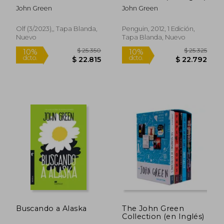
John Green
John Green
Olf (3/2023),, Tapa Blanda,
Penguin, 2012, 1 Edición,
Nuevo
Tapa Blanda, Nuevo
$ 21.600
$ 57.8
14%
6%
dcto.
dcto.
$ 18.514
$ 54.5
Buscando a Alaska
The John Green
Collection (en Inglés)