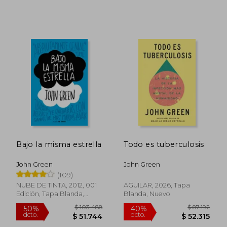
$ 55.941
$ 71.
40%
50%
dcto.
dcto.
$ 33.564
$ 35.5
Bajo la misma estrella
Todo es tuberculosis
John Green
John Green
(109)
NUBE DE TINTA, 2012, 001
AGUILAR, 2026, Tapa
Edición, Tapa Blanda,
Blanda, Nuevo
Nuevo