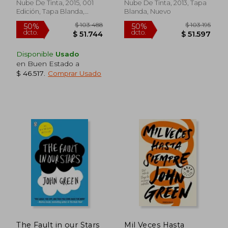
Nube De Tinta, 2015, 001
Nube De Tinta, 2013, Tapa
Edición, Tapa Blanda,
Blanda, Nuevo
Nuevo
Disponible
Usado
en Buen Estado a
$ 46.517
.
Comprar Usado
$ 86.963
$ 80.0
50%
40%
dcto.
dcto.
$ 43.481
$ 48.0
The Fault in our Stars
Mil Veces Hasta