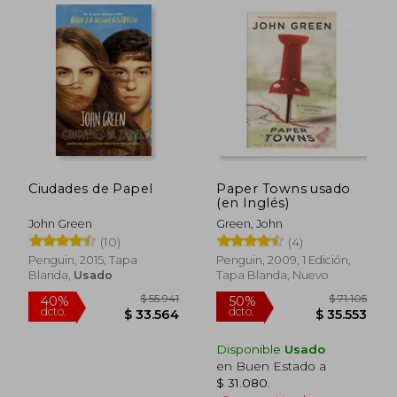
Ciudades de Papel
Paper Towns usado
(en Inglés)
John Green
Green, John
(10)
(4)
Penguin, 2015, Tapa
Penguin, 2009, 1 Edición,
Blanda,
Usado
Tapa Blanda, Nuevo
$ 103.488
$ 91.8
50%
40%
dcto.
dcto.
$ 51.744
$ 55.0
Disponible
Usado
en Buen Estado a
$ 31.080
.