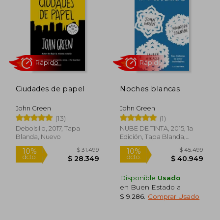
10%
10%
dcto.
dcto.
$ 26.099
$ 28.3
Ciudades de papel
Noches blancas
John Green
John Green
(13)
(1)
Debolsillo, 2017, Tapa
NUBE DE TINTA, 2015, 1a
Blanda, Nuevo
Edición, Tapa Blanda,
Rápido
Rápido
Nuevo
Disponible
Usado
en Buen Estado a
$ 9.286
.
Comprar Usado