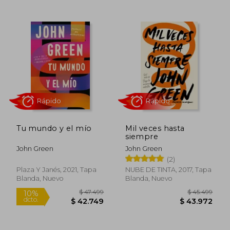
$ 31.499
$ 45.4
10%
10%
dcto.
dcto.
$ 28.349
$ 40.9
Tu mundo y el mío
Mil veces hasta
siempre
John Green
John Green
(2)
Plaza Y Janés, 2021, Tapa
NUBE DE TINTA, 2017, Tapa
Blanda, Nuevo
Blanda, Nuevo
Rápido
Rápido