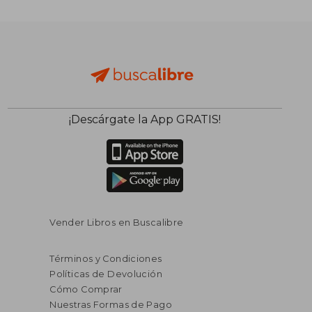
¡Descárgate la App GRATIS!
$ 81.803
$ 69.0
50%
40%
dcto.
dcto.
$ 40.901
$ 41.4
Vender Libros en Buscalibre
Términos y Condiciones
Políticas de Devolución
Cómo Comprar
Nuestras Formas de Pago