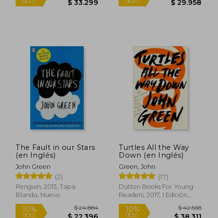
Rápido
The Fault in our Stars
Turtles All the Way
(en Inglés)
Down (en Inglés)
$ 36.999
$ 31.4
10%
5%
John Green
Green, John
dcto.
dcto.
$ 33.299
$ 29.9
(2)
(17)
Penguin, 2013, Tapa
Dutton Books For Young
Blanda, Nuevo
Readers, 2017, 1 Edición,
Tapa Dura, Nuevo