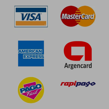
$ 103.488
$ 103.1
50%
50%
dcto.
dcto.
$ 51.744
$ 51.5