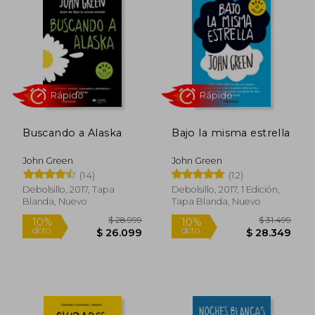
Buscando a Alaska
Bajo la misma estrella
John Green
John Green
(14)
(12)
Rápido
Rápido
Debolsillo, 2017, Tapa
Debolsillo, 2017, 1 Edición,
Blanda, Nuevo
Tapa Blanda, Nuevo
$ 28.999
$ 31.4