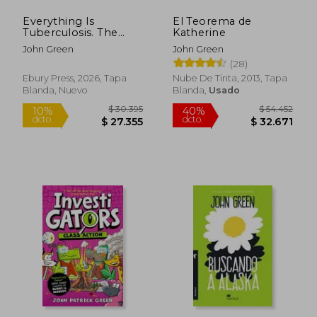
Everything Is
El Teorema de
Tuberculosis. The
Katherine
History and
John Green
John Green
Persistence of Our
(28)
Deadliest Infection
(en Inglés)
Ebury Press, 2026, Tapa
Nube De Tinta, 2013, Tapa
Blanda, Nuevo
Blanda,
Usado
$ 75.572
$ 95.
40%
50%
dcto.
dcto.
$ 45.343
$ 47.7