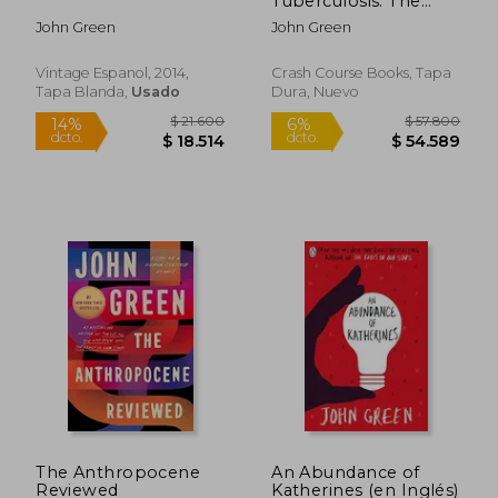
Tuberculosis: The
History and
John Green
John Green
Persistence of our
Deadliest Infection
(en Inglés)
Vintage Espanol, 2014,
Crash Course Books, Tapa
Tapa Blanda,
Usado
Dura, Nuevo
$ 34.177
$ 22.7
10%
10%
dcto.
dcto.
$ 30.759
$ 20.5
The Anthropocene
An Abundance of
Reviewed
Katherines (en Inglés)