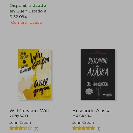
Disponible
Usado
en Buen Estado a
$ 32.094
.
Comprar Usado
$ 67.081
$ 68.0
40%
40%
dcto.
dcto.
$ 40.249
$ 40.8
Will Grayson, Will
Buscando Alaska
Grayson
Edicion
Conmemorativa
John Green
John Green
(2)
(1)