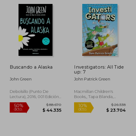
Buscando a Alaska
Investigators: All Tide
$ 23.701
$ 80.0
10%
40%
up: 7
dcto.
dcto.
$ 21.331
$ 48.0
John Green
John Patrick Green
Debolsillo (Punto De
Macmillan Children's
Lectura), 2016, 001 Edición,
Books,, Tapa Blanda,
Tapa Blanda, Nuevo
Nuevo