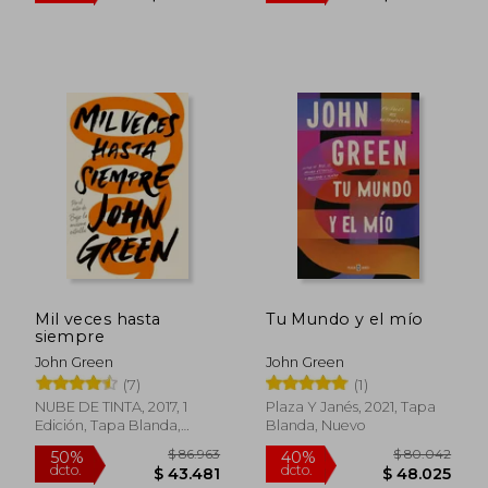
$ 88.670
$ 26.3
50%
10%
dcto.
dcto.
$ 44.335
$ 23.7
Mil veces hasta
Tu Mundo y el mío
siempre
John Green
John Green
(7)
(1)
NUBE DE TINTA, 2017, 1
Plaza Y Janés, 2021, Tapa
Edición, Tapa Blanda,
Blanda, Nuevo
Nuevo