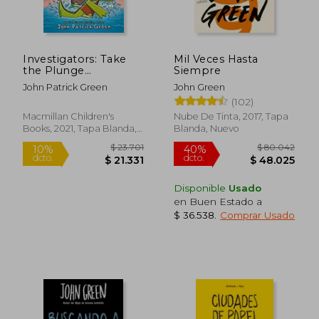
$ 26.338
$ 60.9
10%
40%
dcto.
dcto.
$ 23.704
$ 36.5
Investigators: Take
Mil Veces Hasta
the Plunge
Siempre
(InvestiGators!, 2) (en
John Patrick Green
John Green
Inglés)
(102)
Macmillan Children's
Nube De Tinta, 2017, Tapa
Books, 2021, Tapa Blanda,
Blanda, Nuevo
Nuevo
Disponible
Usado
en Buen Estado a
$ 36.538
.
Comprar Usado