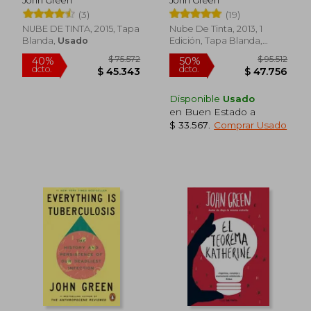
John Green
John Green
(3)
(19)
NUBE DE TINTA, 2015, Tapa
Nube De Tinta, 2013, 1
Blanda,
Usado
Edición, Tapa Blanda,
Nuevo
Disponible
Usado
en Buen Estado a
$ 33.567
.
Comprar Usado
$ 74.530
$ 116.
40%
10%
dcto.
dcto.
$ 44.718
$ 104.5