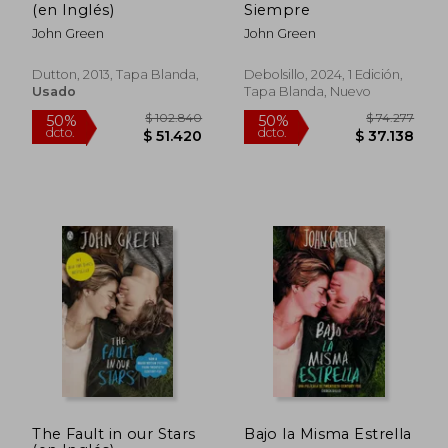
(en Inglés)
Siempre
John Green
John Green
Dutton, 2013, Tapa Blanda,
Debolsillo, 2024, 1 Edición,
Usado
Tapa Blanda, Nuevo
$ 103.488
$ 87.1
50%
40%
dcto.
dcto.
$ 51.744
$ 52.3
The Fault in our Stars
Bajo la Misma Estrella