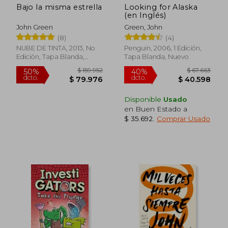
Bajo la misma estrella
Looking for Alaska
$ 30.395
$ 54.4
10%
40%
(en Inglés)
dcto.
dcto.
$ 27.355
$ 32.6
John Green
Green, John
(8)
(4)
NUBE DE TINTA, 2013, No
Penguin, 2006, 1 Edición,
Edición, Tapa Blanda,
Tapa Blanda, Nuevo
Usado
Disponible
Usado
en Buen Estado a
$ 35.692
.
Comprar Usado