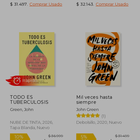
Rápido
Rápido
$ 31.497
.
Comprar Usado
$ 32.143
.
Comprar Usado
$ 45.499
$ 45.4
10%
10%
dcto.
dcto.
$ 40.949
$ 40.9
TODO ES
Mil veces hasta
TUBERCULOSIS
siempre
Green, John
John Green
(1)
NUBE DE TINTA, 2026,
Debolsillo, 2020, Nuevo
Tapa Blanda, Nuevo