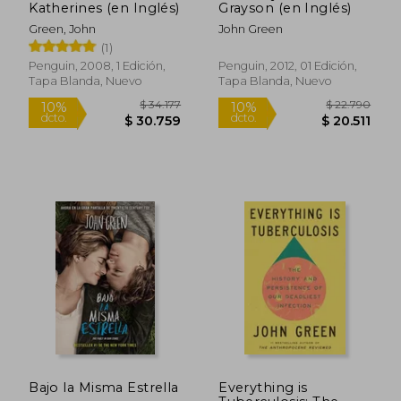
Katherines (en Inglés)
Grayson (en Inglés)
Green, John
John Green
$ 25.057
$ 38.2
(1)
10%
6%
dcto.
dcto.
$ 22.551
$ 36.1
Penguin, 2008, 1 Edición,
Penguin, 2012, 01 Edición,
Tapa Blanda, Nuevo
Tapa Blanda, Nuevo
Bajo la Misma Estrella
Everything is