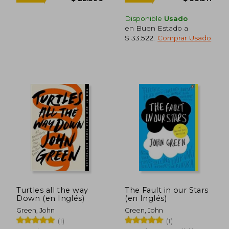
Disponible
Usado
en Buen Estado a
$ 33.522
.
Comprar Usado
Turtles all the way
The Fault in our Stars
$ 24.884
$ 42.5
10%
10%
Down (en Inglés)
(en Inglés)
dcto.
dcto.
$ 22.396
$ 38.3
Green, John
Green, John
(1)
(1)