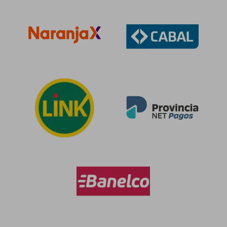
$ 102.840
$ 74.2
50%
50%
dcto.
dcto.
$ 51.420
$ 37.1