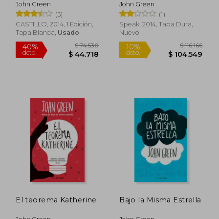
John Green
John Green
(5)
(1)
CASTILLO, 2014, 1 Edición,
Speak, 2014, Tapa Dura,
Tapa Blanda,
Usado
Nuevo
$ 25.350
$ 25.3
10%
10%
dcto.
dcto.
$ 22.815
$ 22.7
El teorema Katherine
Bajo la Misma Estrella