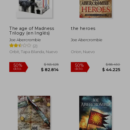
The age of Madness
the heroes
Trilogy (en Inglés)
Joe Abercrombie
Joe Abercrombie
(2)
Orbit, Tapa Blanda, Nuevo
Orion, Nuevo
$ 103.776
$ 103.7
50%
50%
dcto.
dcto.
$ 51.888
$ 51.8