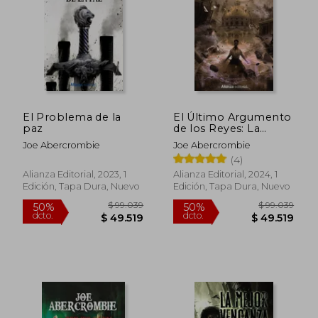
$ 40.540
$ 40.5
10%
10%
dcto.
dcto.
$ 36.486
$ 36.4
El Problema de la
El Último Argumento
paz
de los Reyes: La
Primera Ley: Libro iii
Joe Abercrombie
Joe Abercrombie
(4)
Alianza Editorial, 2023, 1
Alianza Editorial, 2024, 1
Edición, Tapa Dura, Nuevo
Edición, Tapa Dura, Nuevo