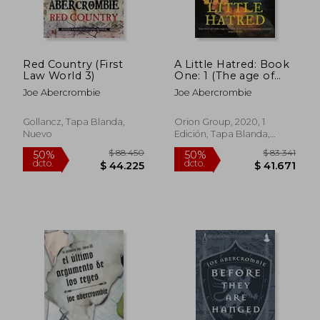
Red Country (First
A Little Hatred: Book
Law World 3)
One: 1 (The age of
Madness) (en Inglés)
Joe Abercrombie
Joe Abercrombie
Gollancz, Tapa Blanda,
Orion Group, 2020, 1
Nuevo
Edición, Tapa Blanda,
Nuevo