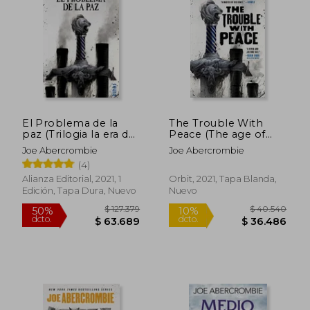
$ 127.379
$ 91.
50%
50%
dcto.
dcto.
$ 63.689
$ 45.5
El Problema de la
The Trouble With
paz (Trilogia la era de
Peace (The age of
la Locura 2) (Mundo
Madness, 2) (en
Joe Abercrombie
Joe Abercrombie
de la Primera Ley)
Inglés)
(4)
Alianza Editorial, 2021, 1
Orbit, 2021, Tapa Blanda,
Edición, Tapa Dura, Nuevo
Nuevo