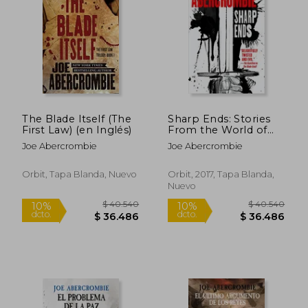
$ 40.540
$ 40.5
10%
10%
dcto.
dcto.
$ 36.486
$ 36.4
The Blade Itself (The
Sharp Ends: Stories
First Law) (en Inglés)
From the World of
the First law (en
Joe Abercrombie
Joe Abercrombie
Inglés)
Orbit, Tapa Blanda, Nuevo
Orbit, 2017, Tapa Blanda,
Nuevo