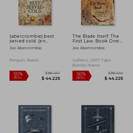
(abercrombie).best
The Blade Itself: The
served cold. (en
First Law: Book One:
Inglés)
Book One Of The
Joe Abercrombie
Joe Abercrombie
First Law (en Inglés)
Penguin, Nuevo
Gollancz, 2007, Tapa
Blanda, Nuevo
$ 152.309
$ 88.4
50%
50%
dcto.
dcto.
$ 76.154
$ 44.2