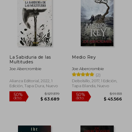
La Sabiduria de las
Medio Rey
Multitudes
Joe Abercrombie
Joe Abercrombie
(2)
Alianza Editorial, 2022, 1
Debolsillo, 2017, 1 Edición,
Edición, Tapa Dura, Nuevo
Tapa Blanda, Nuevo
$ 99.039
$ 91.
50%
50%
dcto.
dcto.
$ 49.519
$ 45.5