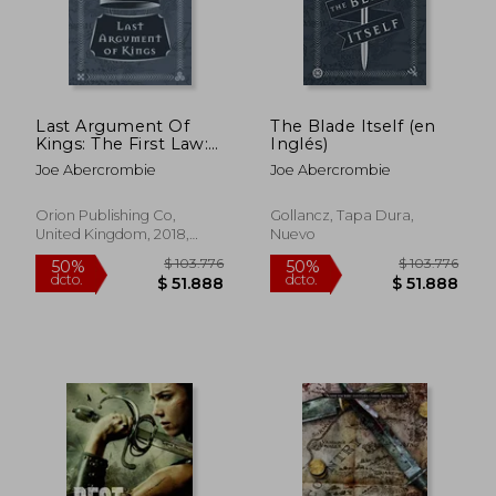
Last Argument Of
The Blade Itself (en
Kings: The First Law:
Inglés)
Book Three
Joe Abercrombie
Joe Abercrombie
(Hardback) (en
Inglés)
Orion Publishing Co,
Gollancz, Tapa Dura,
United Kingdom, 2018,
Nuevo
Tapa Blanda, Nuevo
$ 128.545
$ 136.2
50%
50%
dcto.
dcto.
$ 64.273
$ 68.1