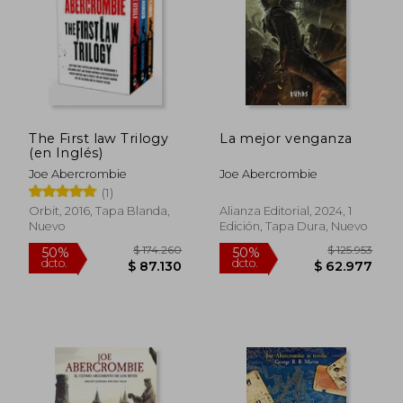
$ 40.540
$ 91.
10%
50%
dcto.
dcto.
$ 36.486
$ 45.5
The First law Trilogy
La mejor venganza
(en Inglés)
Joe Abercrombie
Joe Abercrombie
(1)
Orbit, 2016, Tapa Blanda,
Alianza Editorial, 2024, 1
Nuevo
Edición, Tapa Dura, Nuevo