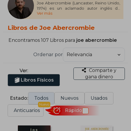
Joe Abercrombie (Lancaster, Reino Unido,
1974) es un aclamado autor inglés de
Ver más
fantasía oscura. Se dio a conocer con su
impactante Trilogía de la Primera Ley (La
voz de las espadas, Antes de que los
Libros de Joe Abercrombie
cuelguen, El último argumento de los
reyes), una obra que revolucionó el género
con su realismo crudo y personajes
Encontramos 107 Libros para
joe abercrombie
ambiguos. Tras estudiar Psicología en la
Universidad de Mánchester y trabajar en el
Ordenar por
sector audiovisual, Abercrombie se dedicó
por completo a la literatura, expandiendo
su universo ficticio con novelas
Comparte y
Ver:
independientes como Los héroes.
gana dinero
Libros Físicos
Estado:
Todos
Nuevos
Usados
Nuevo
Anticuarios
Rápido