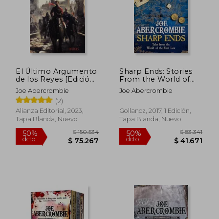
El Último Argumento
Sharp Ends: Stories
de los Reyes [Edición
From the World of
$ 137.661
$ 93.8
50%
50%
Ilustrada]
the First law (en
dcto.
dcto.
Joe Abercrombie
Joe Abercrombie
$ 68.830
$ 46.9
Inglés)
(2)
Alianza Editorial, 2023,
Gollancz, 2017, 1 Edición,
Tapa Blanda, Nuevo
Tapa Blanda, Nuevo