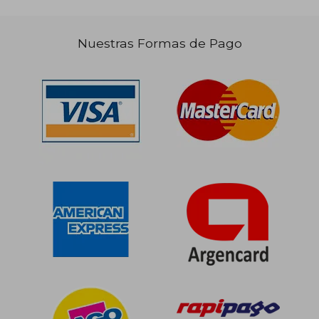
Nuestras Formas de Pago
$ 88.450
$ 83.3
50%
50%
dcto.
dcto.
$ 44.225
$ 41.6