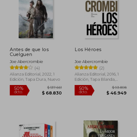
$ 127.379
$ 40.5
50%
10%
dcto.
dcto.
$ 63.689
$ 36.4
Antes de que los
Los Héroes
Cuelguen
Joe Abercrombie
Joe Abercrombie
(4)
(2)
Alianza Editorial, 2022, 1
Alianza Editorial, 2016, 1
Edición, Tapa Dura, Nuevo
Edición, Tapa Blanda,
Nuevo