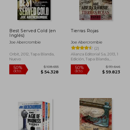
Best Served Cold (en
Tierras Rojas
Inglés)
Joe Abercrombie
Joe Abercrombie
(2)
Orbit, 2012, Tapa Blanda,
Alianza Editorial Sa, 2013, 1
Nuevo
Edición, Tapa Blanda,
Nuevo
$ 88.450
$ 88.4
50%
50%
dcto.
dcto.
$ 44.225
$ 44.2