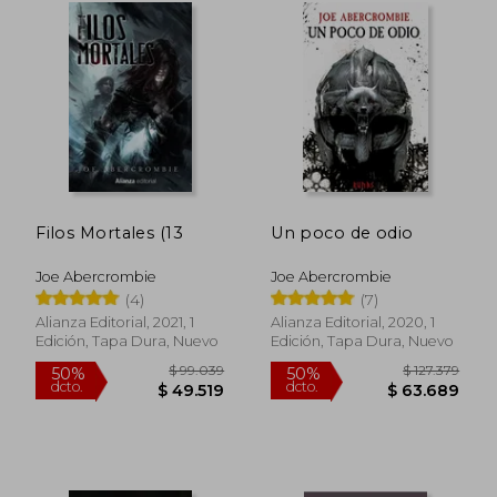
Filos Mortales (13
Un poco de odio
Joe Abercrombie
Joe Abercrombie
(4)
(7)
Alianza Editorial, 2021, 1
Alianza Editorial, 2020, 1
Edición, Tapa Dura, Nuevo
Edición, Tapa Dura, Nuevo
$ 99.039
$ 99.0
50%
50%
dcto.
dcto.
$ 49.519
$ 49.5