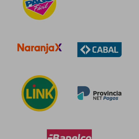
$ 193.563
$ 103.7
50%
50%
dcto.
dcto.
$ 96.781
$ 51.8