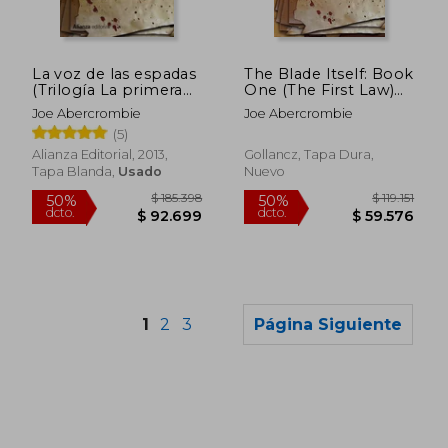
$ 165.628
$ 88.4
50%
50%
dcto.
dcto.
$ 82.814
$ 44.2
La voz de las espadas
The Blade Itself: Book
(Trilogía La primera
One (The First Law)
ley 1)
(en Inglés)
Joe Abercrombie
Joe Abercrombie
(5)
Alianza Editorial, 2013,
Gollancz, Tapa Dura,
Tapa Blanda,
Usado
Nuevo
1
2
3
Página Siguiente