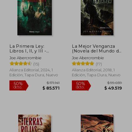
$ 99.039
$ 99.0
50%
50%
dcto.
dcto.
$ 49.519
$ 49.5
La Primera Ley:
La Mejor Venganza
Libros I, II, y III -
(Novela del Mundo de
Estuche
la Primera Ley)
Joe Abercrombie
Joe Abercrombie
(15)
(17)
Alianza Editorial, 2024, 1
Alianza Editorial, 2018, 1
Edición, Tapa Dura, Nuevo
Edición, Tapa Dura, Nuevo