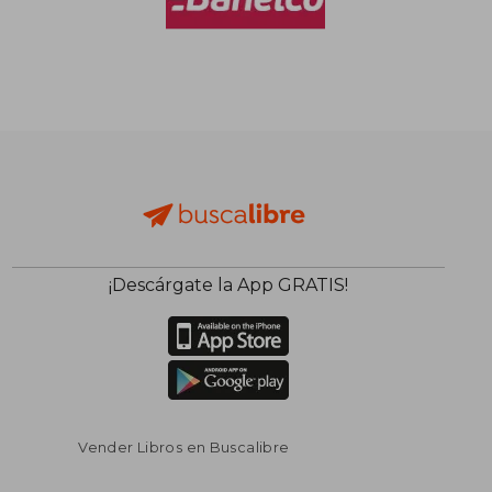
$ 185.398
$ 119.
50%
50%
dcto.
dcto.
$ 92.699
$ 59.5
¡Descárgate la App GRATIS!
Vender Libros en Buscalibre