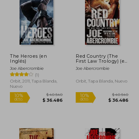
6%
6%
dcto.
dcto.
$ 44.965
$ 28.0
The Heroes (en
Red Country (The
Inglés)
First Law Trology) (en
Inglés)
Joe Abercrombie
Joe Abercrombie
(1)
Orbit, 2011, Tapa Blanda,
Orbit, Tapa Blanda, Nuevo
Nuevo