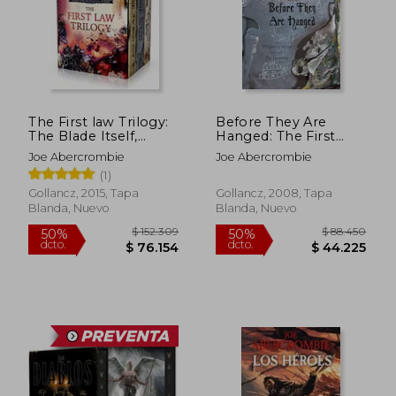
The First law Trilogy:
Before They Are
The Blade Itself,
Hanged: The First
Before They are
Law: Book Two (en
Joe Abercrombie
Joe Abercrombie
Hanged, Last
Inglés)
(1)
Argument of Kings
$ 174.260
$ 125.9
50%
50%
(en Inglés)
Gollancz, 2015, Tapa
Gollancz, 2008, Tapa
dcto.
dcto.
$ 87.130
$ 62.9
Blanda, Nuevo
Blanda, Nuevo