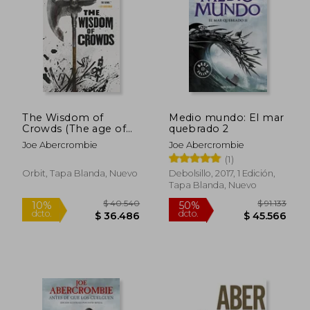
$ 106.122
$ 140.2
50%
50%
dcto.
dcto.
$ 53.061
$ 70.1
The Wisdom of
Medio mundo: El mar
Crowds (The age of
quebrado 2
Madness, 3) (en
Joe Abercrombie
Joe Abercrombie
Inglés)
(1)
Orbit, Tapa Blanda, Nuevo
Debolsillo, 2017, 1 Edición,
Tapa Blanda, Nuevo