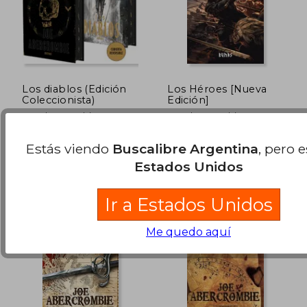
Los diablos (Edición
Los Héroes [Nueva
Coleccionista)
Edición]
Joe Abercrombie
Joe Abercrombie
Alianza Editorial, 2026,
Alianza Editorial, 2024,
Estás viendo
Buscalibre Argentina
, pero 
Tapa Dura, Nuevo
Tapa Dura, Nuevo
Estados Unidos
$ 150.534
$ 83.3
50%
50%
dcto.
dcto.
$ 75.267
$ 41.6
Ir a Estados Unidos
Me quedo aquí