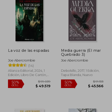
La voz de las espadas
Media guerra (El mar
Quebrado 3)
Joe Abercrombie
Joe Abercrombie
(14)
Alianza Editorial, 2024, 1
Debolsillo, 2017, 1 Edición,
Edición, Libro De Cartón,
Tapa Blanda, Nuevo
Nuevo
$ 99.039
$ 127.3
50%
50%
dcto.
dcto.
$ 49.519
$ 63.6