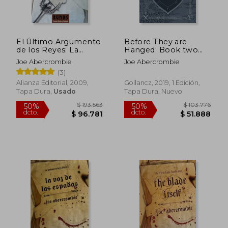
$ 108.655
$ 119.6
50%
50%
dcto.
dcto.
$ 54.328
$ 59.8
El Último Argumento
Before They are
de los Reyes: La
Hanged: Book two
Primera Ley. Libro iii
(The First Law) (en
Joe Abercrombie
Joe Abercrombie
(Runas)
Inglés)
(3)
Alianza Editorial, 2009,
Gollancz, 2019, 1 Edición,
Tapa Dura,
Usado
Tapa Dura, Nuevo