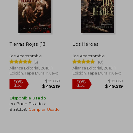
Tierras Rojas (13
Los Héroes
$ 171.141
$ 99.0
50%
50%
dcto.
dcto.
$ 85.571
$ 49.5
Joe Abercrombie
Joe Abercrombie
(5)
(10)
Alianza Editorial, 2018, 1
Alianza Editorial, 2018, 1
Edición, Tapa Dura, Nuevo
Edición, Tapa Dura, Nuevo
Disponible
Usado
en Buen Estado a
$ 39.359
.
Comprar Usado