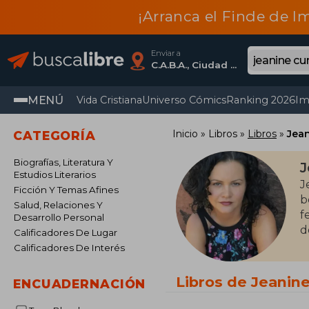
¡Arranca el Finde de I
Enviar a
C.A.B.A., Ciudad Autónoma De Buenos Aires
MENÚ
Vida Cristiana
Universo Cómics
Ranking 2026
Im
Inicio
Libros
Libros
Jea
CATEGORÍA
Biografías, Literatura Y
J
Estudios Literarios
J
Ficción Y Temas Afines
b
Salud, Relaciones Y
f
Desarrollo Personal
d
Calificadores De Lugar
Calificadores De Interés
Libros de Jeani
ENCUADERNACIÓN