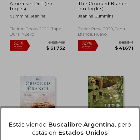
American Dirt (en
The Crooked Branch
Inglés)
(en Inglés)
Cummins, Jeanine
Jeanine Cummins
Flatiron Books, 2020, Tapa
Tinder Press, 2020, Tapa
Dura, Nuevo
Blanda, Nuevo
96.091
$ 123.463
50%
50%
dcto.
dcto.
8.045
$ 61.732
Estás viendo
Buscalibre Argentina
, pero
estás en
Estados Unidos