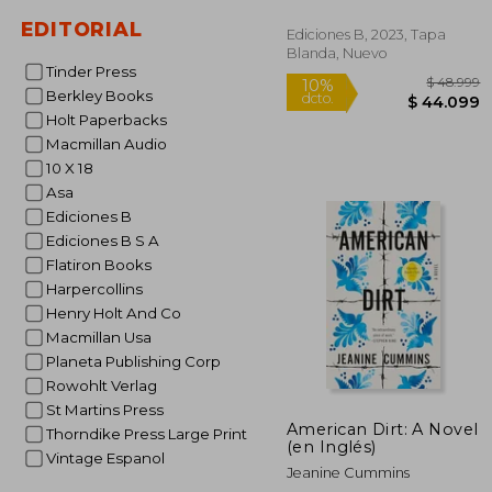
EDITORIAL
Ediciones B, 2023, Tapa
Blanda, Nuevo
Tinder Press
Berkley Books
Holt Paperbacks
Macmillan Audio
10 X 18
Asa
$ 
10%
Ediciones B
dcto.
$ 4
Ediciones B S A
Flatiron Books
Harpercollins
Henry Holt And Co
Macmillan Usa
Planeta Publishing Corp
Rowohlt Verlag
St Martins Press
American Dirt: A Novel
Thorndike Press Large Print
(en Inglés)
Vintage Espanol
Jeanine Cummins