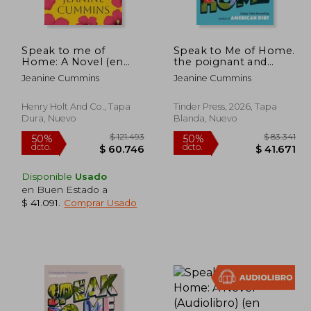
Speak to me of
Speak to Me of Home.
Home: A Novel (en
the poignant and
Inglés)
uplifting family story
Jeanine Cummins
Jeanine Cummins
from the bestselling
author of American
Dirt
Henry Holt And Co., Tapa
Tinder Press, 2026, Tapa
Dura, Nuevo
Blanda, Nuevo
Disponible
Usado
en Buen Estado a
$ 41.091
.
Comprar Usado