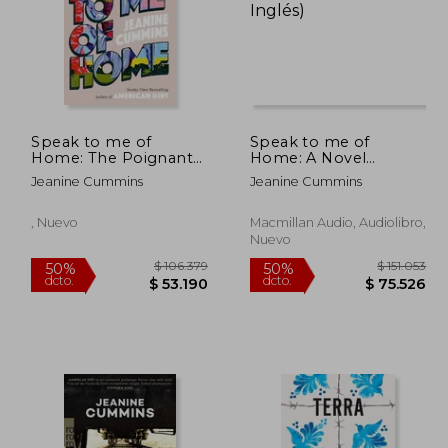
101.822
$ 121.493
50%
50%
dcto.
dcto.
0.911
$ 60.746
Speak to me of
Speak to me of
Home: The Poignant
Home: A Novel
and Uplifting Family
(Audiolibro) (en Inglés)
Jeanine Cummins
Jeanine Cummins
Story From the
Bestselling Author of
American Dirt
, Nuevo
Macmillan Audio, Audiolibro,
Nuevo