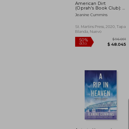
American Dirt
(Oprah's Book Club): A
Novel (en Inglés)
Jeanine Cummins
St. Martins Press, 2020, Tapa
Blanda, Nuevo
$ 
50%
dcto.
$ 4