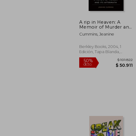
A rip in Heaven: A
Memoir of Murder and
its Aftermath (en
Cummins, Jeanine
Inglés)
Berkley Books, 2004, 1
Edición, Tapa Blanda,
Nuevo