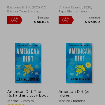
Ediciones B, S.A., 2020, 001
Vintage Espanol, 2020,
Edición, Tapa Blanda,
Tapa Blanda, Nuevo
Nuevo
48.999
$ 113.252
50%
50%
dcto.
dcto.
4.099
$ 56.626
American Dirt: The
American Dirt (en
Richard and Judy Book
Inglés)
Club Pick (en Inglés)
Jeanine Cummins
Jeanine Cummins