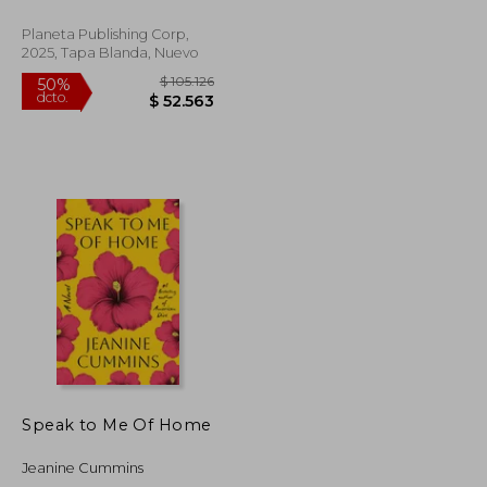
Planeta Publishing Corp,
2025, Tapa Blanda, Nuevo
$ 95.801
$ 105.126
50%
dcto.
$ 47.900
$ 52.563
Speak to Me Of Home
Jeanine Cummins