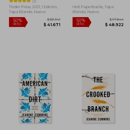
(1)
Tinder Press, 2021, 1 Edición,
Holt Paperbacks, Tapa
Tapa Blanda, Nuevo
Blanda, Nuevo
76.872
$ 83.341
50%
50%
dcto.
dcto.
8.436
$ 41.671