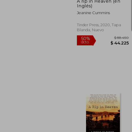
A rip in Heaven (en
Inglés)
Jeanine Cummins
Tinder Press, 2020, Tapa
Blanda, Nuevo
$ 
50%
dcto.
$ 4