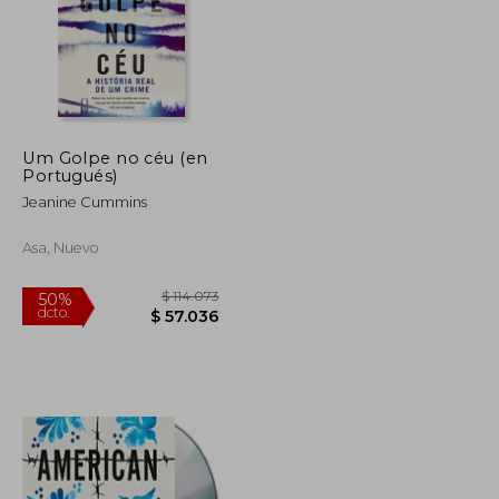
$ 83.341
$ 89.016
50%
dcto.
$ 41.671
$ 44.508
Um Golpe no céu (en
Portugués)
Jeanine Cummins
Asa, Nuevo