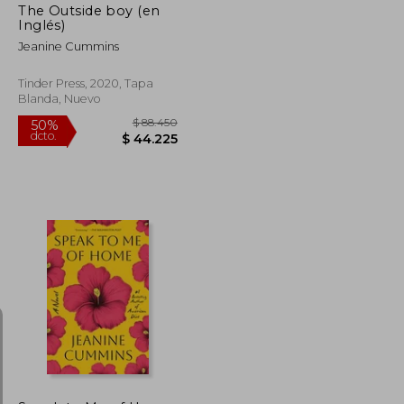
The Outside boy (en
Inglés)
Jeanine Cummins
Tinder Press, 2020, Tapa
Blanda, Nuevo
$ 83.341
$ 88.450
50%
dcto.
$ 41.671
$ 44.225