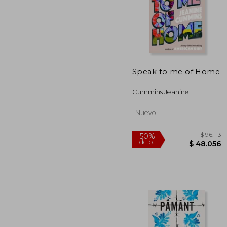
$ 
50%
dcto.
$ 5
Speak to me of Home
Cummins Jeanine
, Nuevo