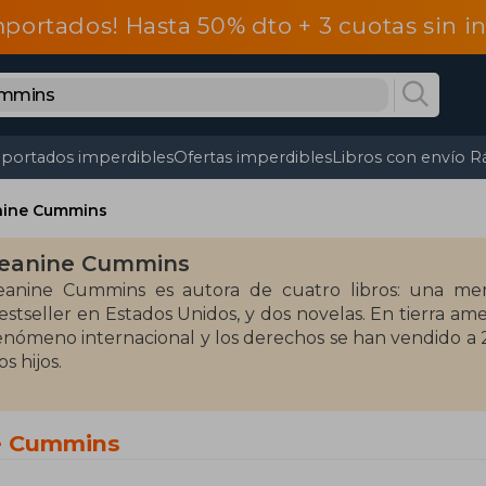
mportados! Hasta 50% dto + 3 cuotas sin 
portados imperdibles
Ofertas imperdibles
Libros con envío R
nine Cummins
eanine Cummins
eanine Cummins es autora de cuatro libros: una mem
estseller en Estados Unidos, y dos novelas. En tierra am
enómeno internacional y los derechos se han vendido a 2
os hijos.
ne Cummins