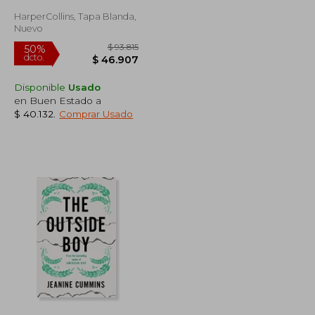
HarperCollins, Tapa Blanda,
Nuevo
Disponible
Usado
en Buen Estado a
$ 40.132
.
Comprar Usado
$ 97.844
$ 93.815
50%
dcto.
$ 48.922
$ 46.907