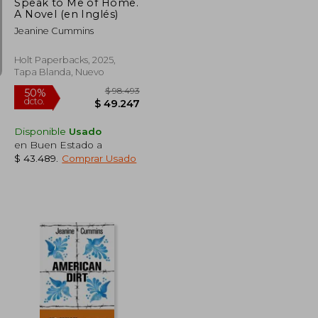
Speak to Me of Home.
A Novel (en Inglés)
Jeanine Cummins
Holt Paperbacks, 2025,
Tapa Blanda, Nuevo
Disponible
Usado
en Buen Estado a
$ 43.489
.
Comprar Usado
$ 95.669
$ 98.493
50%
dcto.
$ 47.835
$ 49.247