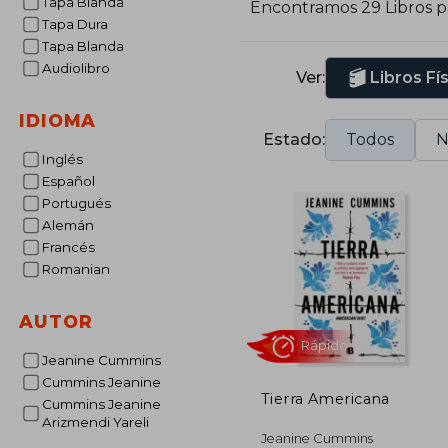
Tapa Blanda
Encontramos 29 Libros 
Tapa Dura
Tapa Blanda
Audiolibro
Ver:
Libros Fí
IDIOMA
Estado:
Todos
N
Inglés
Español
Portugués
Alemán
Francés
Romanian
AUTOR
Jeanine Cummins
Cummins Jeanine
Tierra Americana
Cummins Jeanine
Arizmendi Yareli
Rápido
Jeanine Cummins