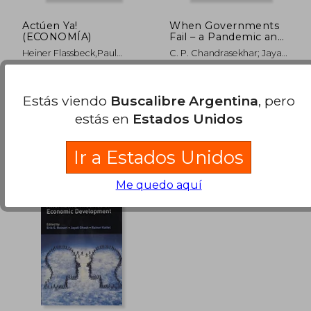
dcto.
dcto.
$ 72.743
$ 742.4
Actúen Ya!
When Governments
(ECONOMÍA)
Fail – a Pandemic and
its Aftermath (en
Heiner Flassbeck,Paul
C. P. Chandrasekhar; Jayati
Inglés)
Davidson,James K.
Ghosh; Vikas Rawal
Galbraith,Richard
Deusto, 2014, Tapa Blanda,
Tulika Book, 2022, Tapa
Koo,Jayati Ghosh
Usado
Dura, Nuevo
Estás viendo
Buscalibre Argentina
, pero
estás en
Estados Unidos
Ir a Estados Unidos
Me quedo aquí