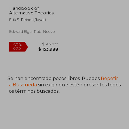
Handbook of
$ 328.307
$ 174.2
50%
50%
Alternative Theories
dcto.
dcto.
$ 164.153
$ 87.1
of Economic
Erik S. Reinert;Jayati
Development (en
Ghosh;Rainer Kattel
Inglés)
Edward Elgar Pub, Nuevo
Se han encontrado pocos libros. Puedes
Repetir
la Búsqueda
sin exigir que estén presentes todos
los términos buscados..