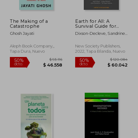
The Making of a
Earth for All: A
Catastrophe
Survival Guide for
Humanity (en Inglés)
Ghosh Jayati
Dixson-Decleve, Sandrine ;
Gaffney, Owen ; Ghosh,
Jayati
Aleph Book Company,,
New Society Publishers,
Tapa Dura, Nuevo
2022, Tapa Blanda, Nuevo
$ 93.116
$ 120.0
50%
50%
dcto.
dcto.
$ 46.558
$ 60.0