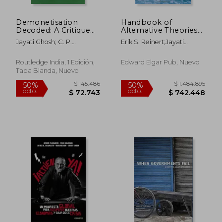
Demonetisation
Handbook of
Decoded: A Critique
Alternative Theories
of India's Currency
of Economic
Jayati Ghosh; C. P.
Erik S. Reinert;Jayati
Experiment (en
Development (en
Chandrasekhar; Prabhat
Ghosh;Rainer Kattel
Inglés)
Inglés)
Patnaik
Routledge India, 1 Edición,
Edward Elgar Pub, Nuevo
Tapa Blanda, Nuevo
$ 145.486
$ 1.484.8
50%
50%