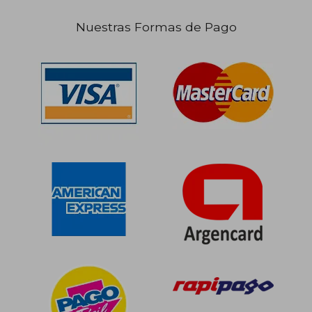
Nuestras Formas de Pago
$ 307.977
50%
dcto.
$ 153.988