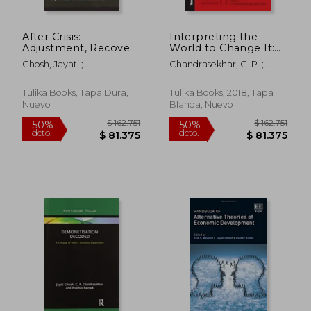
After Crisis:
Interpreting the
Adjustment, Recovery
World to Change It:
and Fragility in East
Essays for Prabhat
Ghosh, Jayati ;
Chandrasekhar, C. P. ;
Asia (en Inglés)
Patnaik (en Inglés)
Chandrasekhar, C. P.
Ghosh, Jayati
Tulika Books, Tapa Dura,
Tulika Books, 2018, Tapa
Nuevo
Blanda, Nuevo
$ 162.751
$ 162.
50%
50%
dcto.
dcto.
$ 81.375
$ 81.3