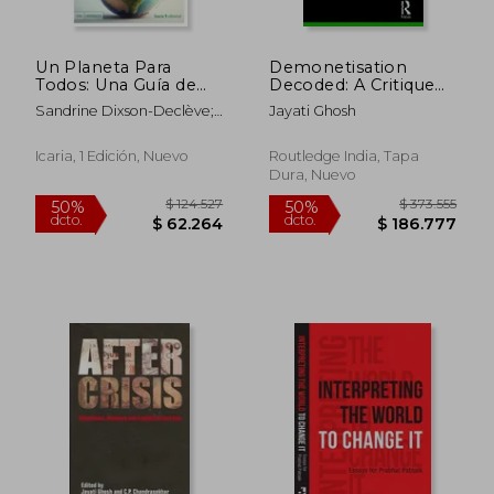
Un Planeta Para
Demonetisation
Todos: Una Guía de
Decoded: A Critique
Supervivencia Para la
of India's Currency
Sandrine Dixson-Declève;
Jayati Ghosh
Humanidad un
Experiment
Owen Gaffney; Jayati
Informe Para el Club
(Routledge Focus)
Ghosh; Jorgen Randers;
de Roma
Icaria, 1 Edición, Nuevo
Routledge India, Tapa
Johan Rockström; Per
Dura, Nuevo
Espen Stoknes
$ 124.527
$ 373.5
50%
50%
dcto.
dcto.
$ 62.264
$ 186.7