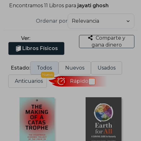
Encontramos 11 Libros para
jayati ghosh
Ordenar por
Comparte y
Ver:
gana dinero
Libros Físicos
Estado:
Todos
Nuevos
Usados
Nuevo
Anticuarios
Rápido