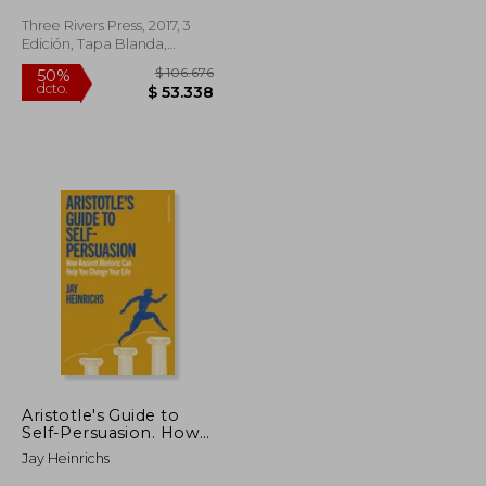
Simpson can Teach us
About the art of
Three Rivers Press, 2017, 3
Persuasion (en Inglés)
Edición, Tapa Blanda,
Usado
$ 80.925
$ 106.676
50%
dcto.
$ 40.463
$ 53.338
Aristotle's Guide to
Self-Persuasion. How
Ancient Rhetoric Can
Jay Heinrichs
Help You Change Your
Life (en Inglés)