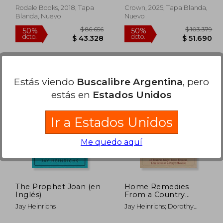
You Change Your Life
Rodale Books, 2018, Tapa
Crown, 2025, Tapa Blanda,
(en Inglés)
Blanda, Nuevo
Nuevo
Estás viendo
Buscalibre Argentina
, pero
estás en
Estados Unidos
Ir a Estados Unidos
109.716
$ 86.656
50%
50%
dcto.
dcto.
4.858
$ 43.328
Me quedo aquí
The Prophet Joan (en
Home Remedies
Inglés)
From a Country
Doctor: Oatmeal,
Jay Heinrichs
Jay Heinrichs; Dorothy
Cucumbers, Ammonia,
Behlen Heinrichs
Lemon, Gin-Soaked