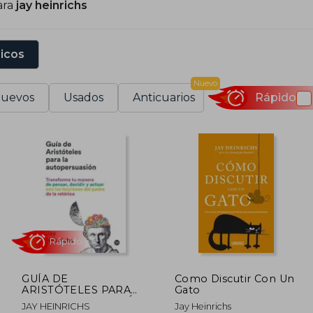
ara
jay heinrichs
sicos
Nuevo
uevos
Usados
Anticuarios
Rápido
GUÍA DE
Como Discutir Con Un
ARISTÓTELES PARA
Gato
LA AUTOPERSUASIÓN
Rápido
JAY HEINRICHS
Jay Heinrichs
- TRANSFORMA TU