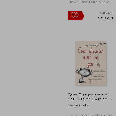
you Change Your Life
Crown, Tapa Dura, Nuevo
(en Inglés)
$ 
50%
dcto.
$ 5
Com Discutir amb el
Gat: Guia de L’Art de la
Persuasió per a
Jay Heinrichs
Humans: 8 (Busca-
Raons) (en Catalán)
Sidillà, 2020, 1 Edición, Tapa