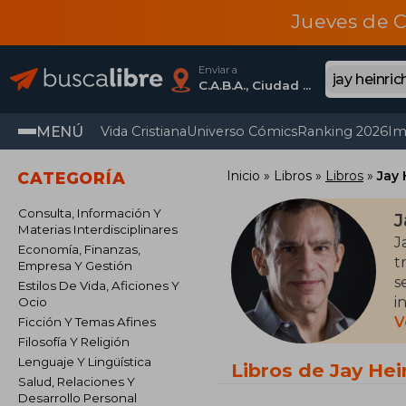
Jueves de C
Enviar a
C.A.B.A., Ciudad Autónoma De Buenos Aires
MENÚ
Vida Cristiana
Universo Cómics
Ranking 2026
Im
Inicio
Libros
Libros
Jay 
CATEGORÍA
Consulta, Información Y
J
Materias Interdisciplinares
J
Economía, Finanzas,
t
Empresa Y Gestión
s
Estilos De Vida, Aficiones Y
i
Ocio
V
Ficción Y Temas Afines
E
Filosofía Y Religión
p
Lenguaje Y Lingüística
Libros de Jay Hei
c
Salud, Relaciones Y
Desarrollo Personal