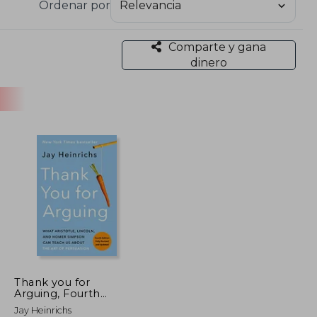
Ordenar por
Comparte y gana
dinero
Thank you for
Arguing, Fourth
Edition (Revised and
Jay Heinrichs
Updated): What