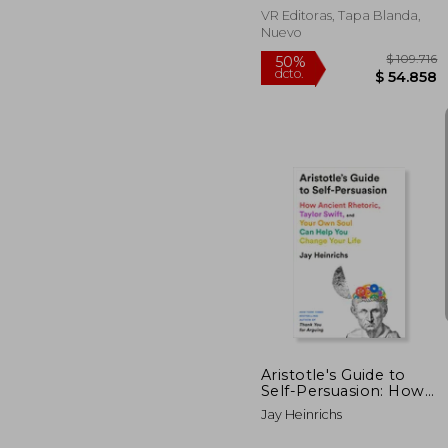
VR Editoras, Tapa Blanda,
Nuevo
$ 
50%
dcto.
$ 5
Aristotle's Guide to
Self-Persuasion: How
Ancient Rhetoric,
Jay Heinrichs
Taylor Swift, and Your
own Soul can Help