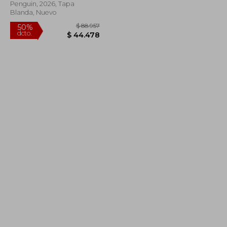
Penguin, 2026, Tapa
Blanda, Nuevo
$ 95.087
$ 88.957
50%
dcto.
$ 47.544
$ 44.478