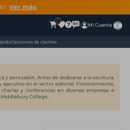
dto
Ver más
0
Mi Cuenta
ápido
Opiniones de clientes
a y persuasión. Antes de dedicarse a la escritura,
y ejecutivo en el sector editorial. Posteriormente,
o charlas y conferencias en diversas empresas e
l Middlebury College.
r discutir!" (2007), un manual que moderniza los
ómo discutir con un gato" (2018), donde utiliza la
y persuasión.