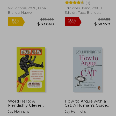
(8)
MANERA DE PENSAR,
DECIDIR Y ACTUAR
VR Editoras, 2026, Tapa
Ediciones Urano, 2018, 1
CON LAS LECCIONES
Blanda, Nuevo
Edición, Tapa Blanda,
DEL PADRE DE LA
Nuevo
RETÓRICA
26.300
$ 37.400
10%
50%
dcto.
dcto.
3.670
$ 33.660
Word Hero: A
How to Argue with a
Fiendishly Clever
Cat: A Human's Guide
Guide to Crafting the
to the Art of
Jay Heinrichs
Jay Heinrichs
Lines That get Laughs,
Persuasion (en Inglés)