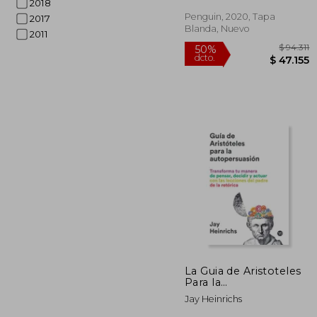
2018
us About the art of
Persuasion (en Inglés)
Penguin, 2020, Tapa
2017
Blanda, Nuevo
2011
$
50%
dcto.
$ 4
La Guia de Aristoteles
Para la
Autopersuasion
Jay Heinrichs