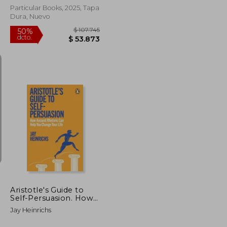
Particular Books, 2025, Tapa
Dura, Nuevo
$ 103.379
$ 107.745
50%
dcto.
$ 51.690
$ 53.873
Aristotle's Guide to
Self-Persuasion. How
Ancient Rhetoric Can
Jay Heinrichs
Help You Change Your
Life