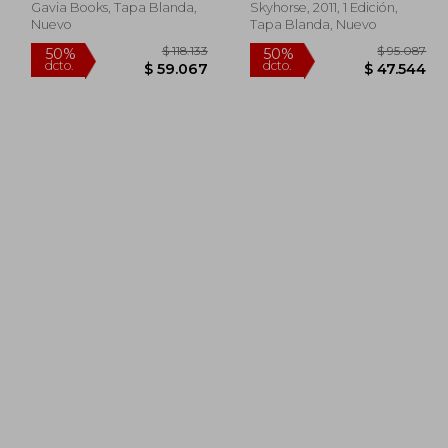
Raisins: Timeless
Gavia Books, Tapa Blanda,
Skyhorse, 2011, 1 Edición,
Solutions to More
Nuevo
Tapa Blanda, Nuevo
Than 200 Common
Aches, Pains, and
Illnesses (en Inglés)
118.436
$ 118.133
50%
50%
dcto.
dcto.
9.218
$ 59.067