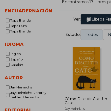
Encontramos 17 Libros p
ENCUADERNACIÓN
Ver:
Libros Fí
Tapa Blanda
Tapa Dura
Tapa Blanda
Estado:
Todos
N
IDIOMA
Inglés
Español
Catalán
AUTOR
Jay Heinrichs
Jay Heinrichs Dorothy
Behlen Heinrichs
Cómo Discutir Con Un
Gato
Jay Heinrichs
EDITORIAL