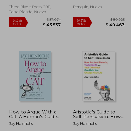
go Viral, and Live
Forever (en Inglés)
Three Rivers Press, 2011,
Penguin, Nuevo
Tapa Blanda, Nuevo
 94.311
$ 87.074
50%
50%
dcto.
dcto.
7.155
$ 43.537
How to Argue With a
Aristotle's Guide to
Cat: A Human's Guide
Self-Persuasion: How
to the art of
Ancient Rhetoric,
Jay Heinrichs
Jay Heinrichs
Persuasion (en Inglés)
Taylor Swift, and Your
Own Soul Can Help