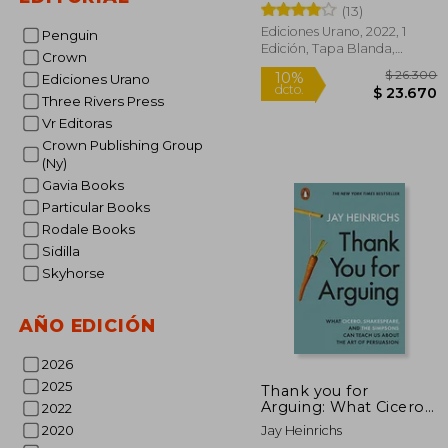
(13)
Ediciones Urano, 2022, 1
Penguin
Edición, Tapa Blanda,
Crown
Nuevo
Ediciones Urano
Three Rivers Press
Vr Editoras
Crown Publishing Group
(Ny)
$ 
10%
Gavia Books
dcto.
$ 2
Particular Books
Rodale Books
Sidilla
Skyhorse
AÑO EDICIÓN
2026
2025
Thank you for
Arguing: What Cicero,
2022
Shakespeare and the
2020
Jay Heinrichs
Simpsons can Teach