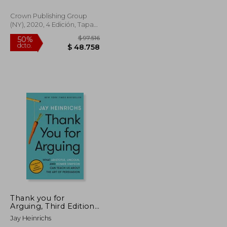
Aristotle, Lincoln, and
Homer Simpson can
Crown Publishing Group
Teach us About the art
(NY), 2020, 4 Edición, Tapa
of Persuasion (en
Blanda, Nuevo
Inglés)
$ 101.153
$ 97.516
50%
dcto.
$ 50.577
$ 48.758
Thank you for
Arguing, Third Edition:
What Aristotle,
Jay Heinrichs
Lincoln, and Homer