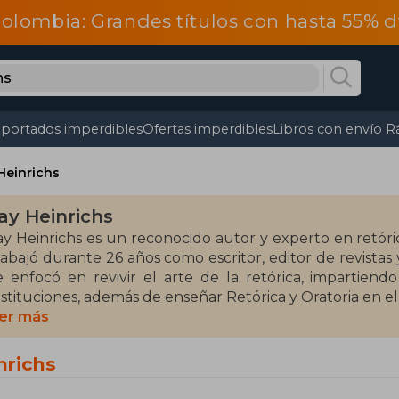
olombia: Grandes títulos con hasta 55% 
portados imperdibles
Ofertas imperdibles
Libros con envío R
Heinrichs
ay Heinrichs
ay Heinrichs es un reconocido autor y experto en retóric
rabajó durante 26 años como escritor, editor de revistas 
e enfocó en revivir el arte de la retórica, impartiend
nstituciones, además de enseñar Retórica y Oratoria en e
er más
ntre sus obras más destacadas se encuentra "¡Gracias po
rincipios de la retórica clásica. Otra obra notable es "C
nrichs
onducta felina para enseñar técnicas de argumentación 