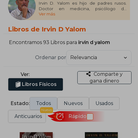
Irvin D. Yalom es hijo de padres rusos.
Doctor en medicina, psicólogo de
Ver más
profesión y profesor de psiquiatría en la
prestigiosa universidad de Stanford, sus
aportaciones científicas y literarias le han
Libros de Irvin D Yalom
valido un gran reconocimiento. Es autor de
las novelas El día que Nietzsche lloró y Un
año con Schopenhauer, traducidas en
Encontramos 93 Libros para
irvin d yalom
todo el mundo, de las que se han vendido
cientos de miles de ejemplares por la
Ordenar por
recomendación de los lectores.
Comparte y
Ver:
gana dinero
Libros Físicos
Estado:
Todos
Nuevos
Usados
Nuevo
Anticuarios
Rápido