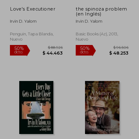
Love's Executioner
the spinoza problem
(en Inglés)
Irvin D. Yalom
Irvin D. Yalom
Penguin, Tapa Blanda,
Basic Books (az), 2013,
Nuevo
Nuevo
$ 101.786
$ 112.
50%
55%
dcto.
dcto.
$ 50.893
$ 50.7