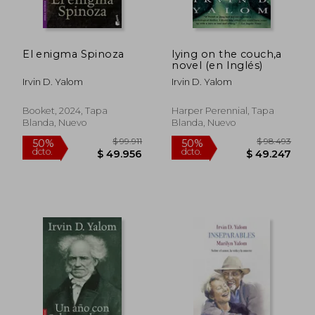
$ 122.467
$ 65.5
50%
40%
dcto.
dcto.
$ 61.233
$ 39.3
El enigma Spinoza
lying on the couch,a
novel (en Inglés)
Irvin D. Yalom
Irvin D. Yalom
Booket, 2024, Tapa
Harper Perennial, Tapa
Blanda, Nuevo
Blanda, Nuevo