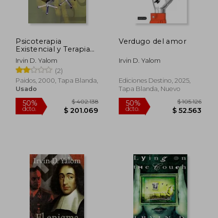
$ 85.535
$ 101.7
50%
50%
dcto.
dcto.
$ 42.767
$ 50.8
Psicoterapia
Verdugo del amor
Existencial y Terapia
de Grupo
Irvin D. Yalom
Irvin D. Yalom
(2)
Paidos, 2000, Tapa Blanda,
Ediciones Destino, 2025,
Usado
Tapa Blanda, Nuevo