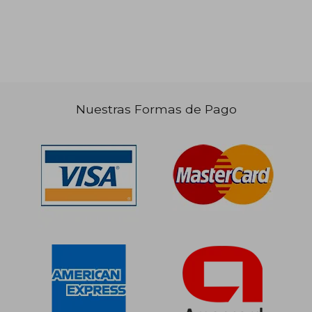
$ 99.815
$ 200.1
50%
50%
dcto.
dcto.
$ 49.908
$ 100.0
Nuestras Formas de Pago