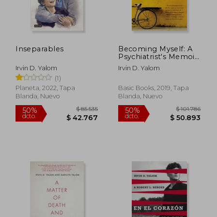
Inseparables
Becoming Myself: A
Psychiatrist's Memoir
(en Inglés)
Irvin D. Yalom
Irvin D. Yalom
(1)
Planeta, 2022, Tapa
Basic Books, 2019, Tapa
Blanda, Nuevo
Blanda, Nuevo
$ 87.763
$ 87.7
50%
50%
dcto.
dcto.
$ 43.882
$ 43.8