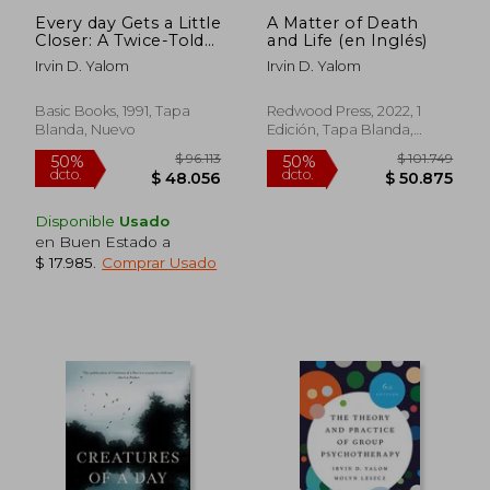
Every day Gets a Little
A Matter of Death
Closer: A Twice-Told
and Life (en Inglés)
Therapy (en Inglés)
Irvin D. Yalom
Irvin D. Yalom
Basic Books, 1991, Tapa
Redwood Press, 2022, 1
Blanda, Nuevo
Edición, Tapa Blanda,
Nuevo
Disponible
Usado
en Buen Estado a
$ 17.985
.
Comprar Usado
$ 111.178
$ 113.
50%
50%
dcto.
dcto.
$ 55.589
$ 56.9