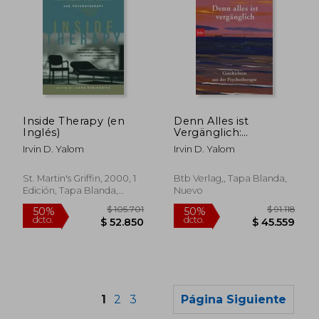
Inside Therapy (en
Denn Alles ist
Inglés)
Vergänglich:
Geschichten aus der
Irvin D. Yalom
Irvin D. Yalom
Psychotherapie?
Geschenkausgabe
(en Alemán)
St. Martin's Griffin, 2000, 1
Btb Verlag,, Tapa Blanda,
Edición, Tapa Blanda,
Nuevo
Nuevo
1
2
3
Página Siguiente