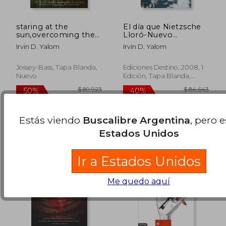
staring at the
El día que Nietzsche
sun,overcoming the
Lloró-Nuevo
terror of death (en
Formato
Irvin D. Yalom
Irvin D. Yalom
Inglés)
Jossey-Bass, Tapa Blanda,
Ediciones Destino, 2008, 1
Nuevo
Edición, Tapa Blanda,
$ 98.916
$ 108.5
50%
50%
Nuevo
dcto.
dcto.
$ 49.458
$ 54.2
Estás viendo
Buscalibre Argentina
, pero 
Estados Unidos
Ir a Estados Unidos
Me quedo aquí