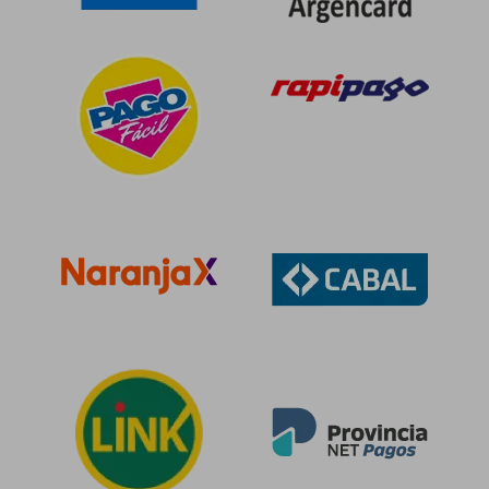
$ 119.522
$ 101.7
50%
50%
dcto.
dcto.
$ 59.761
$ 50.8