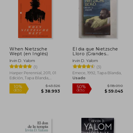
$ 50.000
$ 96.5
29%
50%
dcto.
dcto.
$ 35.714
$ 48.2
When Nietzsche
El dia que Nietzsche
Wept (en Inglés)
Lloro (Grandes
Novelistas)
Irvin D. Yalom
Irvin D. Yalom
(1)
(3)
Harper Perennial, 2011, 01
Emece, 1992, Tapa Blanda,
Edición, Tapa Blanda,
Usado
Nuevo