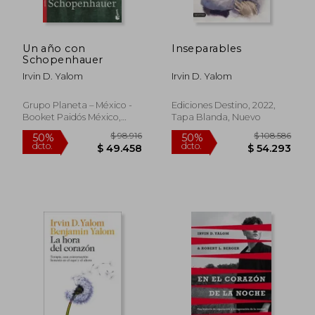
Un año con
Inseparables
$ 402.138
$ 105.1
Schopenhauer
50%
50%
dcto.
dcto.
$ 201.069
$ 52.5
Irvin D. Yalom
Irvin D. Yalom
Grupo Planeta – México -
Ediciones Destino, 2022,
Booket Paidós México,
Tapa Blanda, Nuevo
2024, Tapa Blanda, Nuevo