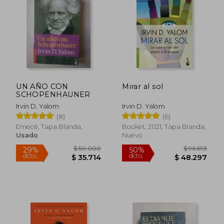
$ 35.900
$ 30.9
10%
10%
dcto.
dcto.
$ 32.310
$ 27.6
UN AÑO CON
Mirar al sol
SCHOPENHAUNER
Irvin D. Yalom
Irvin D. Yalom
(8)
(6)
Emecé, Tapa Blanda,
Booket, 2021, Tapa Blanda,
Usado
Nuevo