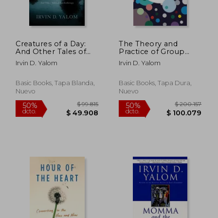
Creatures of a Day:
The Theory and
And Other Tales of
Practice of Group
Psychotherapy (en
Psychotherapy (en
Irvin D. Yalom
Irvin D. Yalom
Inglés)
Inglés)
Basic Books, Tapa Blanda,
Basic Books, Tapa Dura,
Nuevo
Nuevo
$ 88.926
$ 96.5
50%
50%
dcto.
dcto.
$ 44.463
$ 48.2