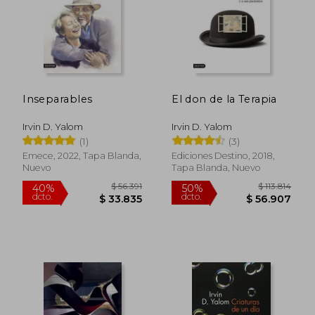
Inseparables
El don de la Terapia
Irvin D. Yalom
Irvin D. Yalom
(1)
(3)
$ 90.399
$ 108.8
50%
50%
dcto.
dcto.
$ 45.199
$ 54.4
Emece, 2022, Tapa Blanda,
Ediciones Destino, 2018,
Nuevo
Tapa Blanda, Nuevo