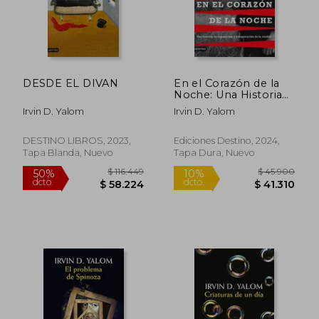
DESDE EL DIVAN
En el Corazón de la
Noche: Una Historia
de Reparación y
Irvin D. Yalom
Irvin D. Yalom
Recuperación de la
Verdad
DESTINO LIBROS, 2023,
Ediciones Destino, 2024,
Tapa Blanda, Nuevo
Tapa Dura, Nuevo
$ 114.424
$ 107.3
50%
55%
dcto.
dcto.
$ 57.212
$ 48.3