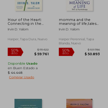
Hour of the Heart:
momma and the
Connecting in the
meaning of life,tales
Here and Now (en
of psychotherapy (en
Irvin D. Yalom
Irvin D. Yalom
Inglés)
Inglés)
Harper, Tapa Dura, Nuevo
Harper Perennial, Tapa
Blanda, Nuevo
Disponible
Usado
en Buen Estado a
$ 44.448
.
Comprar Usado
$ 96.113
$ 101.7
50%
50%
dcto.
dcto.
$ 48.056
$ 50.8