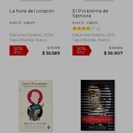
La hora del corazón
El Problema de
Spinoza
Irvin D. Yalom
Irvin D. Yalom
(1)
Ediciones Destino, 2026,
Ediciones Destino, 2013,
Tapa Blanda, Nuevo
Tapa Blanda, Nuevo
$ 89.923
$ 84.6
50%
40%
dcto.
dcto.
$ 44.962
$ 50.7