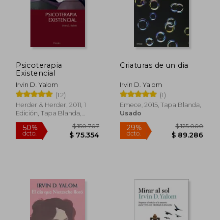
Psicoterapia
Criaturas de un dia
Existencial
Irvin D. Yalom
Irvin D. Yalom
(12)
(1)
Herder & Herder, 2011, 1
Emece, 2015, Tapa Blanda,
Edición, Tapa Blanda,
Usado
$ 56.391
$ 113.
40%
50%
Nuevo
dcto.
dcto.
$ 33.835
$ 56.9