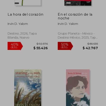
La hora del corazón
En el corazón de la
noche
Irvin D. Yalom
Irvin D. Yalom
$ 99.911
$ 98.4
50%
50%
dcto.
dcto.
$ 49.956
$ 49.2
Destino, 2026, Tapa
Grupo Planeta – México -
Blanda, Nuevo
Destino México, 2025, Tapa
Blanda, Nuevo