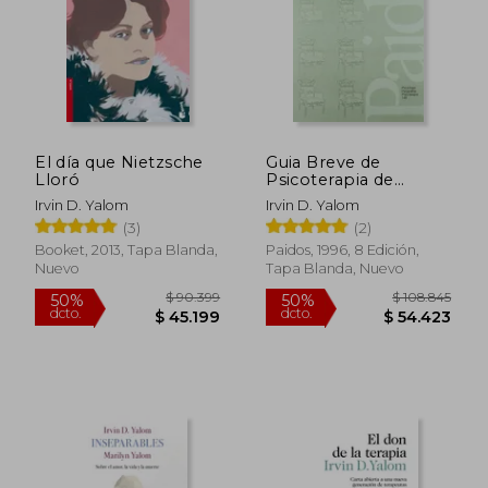
El día que Nietzsche
Guia Breve de
$ 109.864
$ 85.3
Lloró
Psicoterapia de
50%
55%
dcto.
dcto.
Grupo
$ 54.932
$ 38.3
Irvin D. Yalom
Irvin D. Yalom
(3)
(2)
Booket, 2013, Tapa Blanda,
Paidos, 1996, 8 Edición,
Nuevo
Tapa Blanda, Nuevo