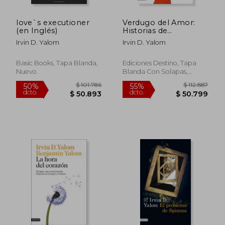
love`s executioner
Verdugo del Amor:
(en Inglés)
Historias de
Psicoterapia
Irvin D. Yalom
Irvin D. Yalom
Basic Books, Tapa Blanda,
Ediciones Destino, Tapa
Nuevo
Blanda Con Solapas,
Nuevo
$ 92.376
$ 85.5
40%
50%
dcto.
dcto.
$ 55.426
$ 42.7