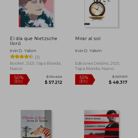
El día que Nietzsche
Mirar al sol
lloró
Irvin D. Yalom
Irvin D. Yalom
(3)
Booket, 2021, Tapa Blanda,
Ediciones Destino, 2021,
Nuevo
Tapa Blanda, Nuevo
$ 150.707
$ 125.0
50%
29%
dcto.
dcto.
$ 75.354
$ 89.2