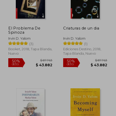
El Problema De
Criaturas de un dia
Spinoza
Irvin D. Yalom
Irvin D. Yalom
(3)
(1)
Booket, 2018, Tapa Blanda,
Ediciones Destino, 2018,
Nuevo
Tapa Blanda, Nuevo
$ 116.449
$ 45.9
50%
10%
dcto.
dcto.
$ 58.224
$ 41.3