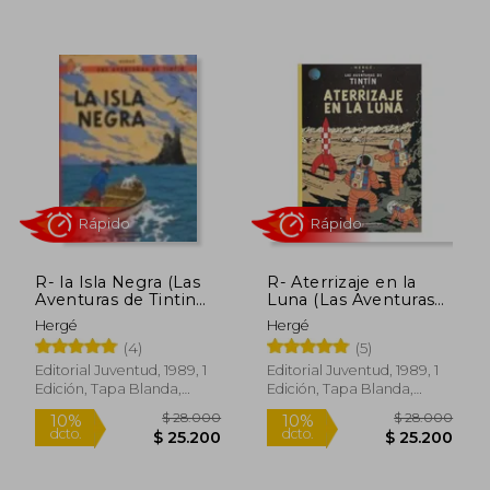
10%
10%
dcto.
dcto.
$ 9.387
$ 25.2
R- la Isla Negra (Las
R- Aterrizaje en la
Aventuras de Tintin
Luna (Las Aventuras
Rustica)
de Tintin Rustica)
Hergé
Hergé
(4)
(5)
Editorial Juventud, 1989, 1
Editorial Juventud, 1989, 1
Edición, Tapa Blanda,
Edición, Tapa Blanda,
Nuevo
Nuevo
Rápido
Rápido