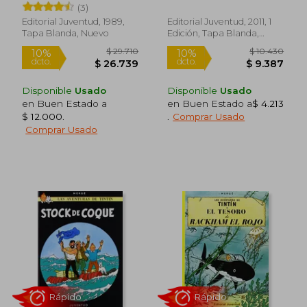
(3)
Editorial Juventud, 1989,
Editorial Juventud, 2011, 1
Tapa Blanda, Nuevo
Edición, Tapa Blanda,
Nuevo
Rápido
Rápido
Disponible
Usado
Disponible
Usado
en Buen Estado a
en Buen Estado a
$ 4.213
$ 12.000
.
.
Comprar Usado
Comprar Usado
$ 37.930
$ 37.9
6%
5%
dcto.
dcto.
$ 35.782
$ 36.0