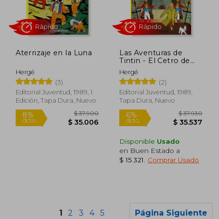
$ 37.900
$ 37.9
6%
5%
dcto.
dcto.
$ 35.652
$ 36.0
Aterrizaje en la Luna
Las Aventuras de
Tintin - El Cetro de
Ottokar
Hergé
Hergé
(3)
(2)
Editorial Juventud, 1989, 1
Editorial Juventud, 1989,
Edición, Tapa Dura, Nuevo
Tapa Dura, Nuevo
Disponible
Usado
en Buen Estado a
$ 15.321
.
Comprar Usado
Rápido
1
2
3
4
5
Página Siguiente