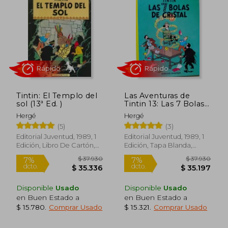
$ 29.710
$ 37.9
5%
7%
dcto.
dcto.
$ 28.180
$ 35.0
Tintin: El Templo del
Las Aventuras de
sol (13ª Ed. )
Tintin 13: Las 7 Bolas
de Cristal
Hergé
Hergé
(5)
(3)
Editorial Juventud, 1989, 1
Editorial Juventud, 1989, 1
Edición, Libro De Cartón,
Edición, Tapa Blanda,
Nuevo
Nuevo
Disponible
Usado
Disponible
Usado
en Buen Estado a
en Buen Estado a
Rápido
Rápido
$ 15.780
.
Comprar Usado
$ 15.321
.
Comprar Usado