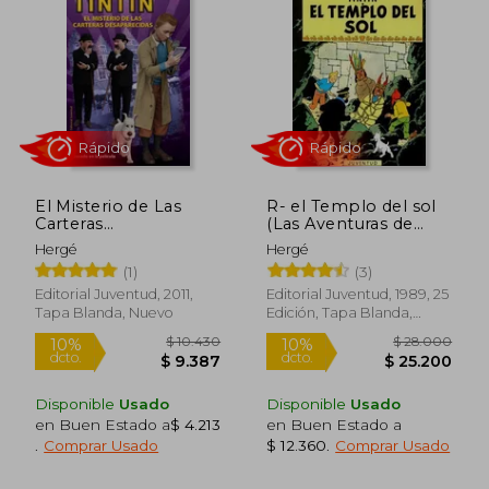
con exposiciones, adaptaciones y
estudios sobre su legado artístico. Su
capacidad para unir narración y dibujo con
precisión y sensibilidad lo consagró como
uno de los grandes maestros del cómic
moderno. Casado en dos ocasiones y
apasionado también por el arte
contemporáneo, dejó una huella
imborrable en la cultura visual del siglo XX,
permaneciendo como una de las figuras
El Misterio de Las
R- el Templo del sol
más queridas y estudiadas de la historia de
Carteras
(Las Aventuras de
la historieta.
Desaparecidas
Tintin Rustica)
Hergé
Hergé
(1)
(3)
Rápido
Rápido
Editorial Juventud, 2011,
Editorial Juventud, 1989, 25
Tapa Blanda, Nuevo
Edición, Tapa Blanda,
Nuevo
Disponible
Usado
Disponible
Usado
en Buen Estado a
$ 4.213
en Buen Estado a
.
Comprar Usado
$ 12.360
.
Comprar Usado
$ 10.430
$ 28.0