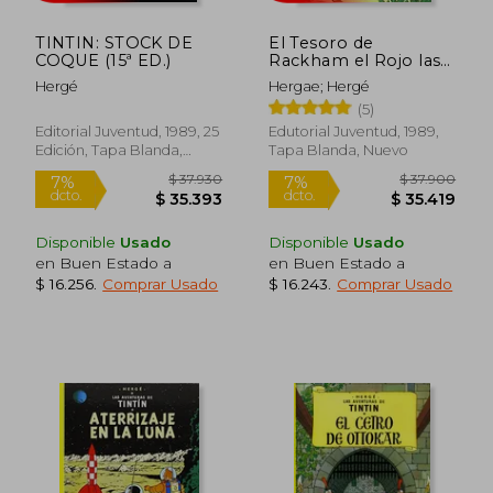
TINTIN: STOCK DE
El Tesoro de
COQUE (15ª ED.)
Rackham el Rojo las
Aventuras de Tintin
Hergé
Hergae; Hergé
Encuadernado
(5)
Editorial Juventud, 1989, 25
Edutorial Juventud, 1989,
Edición, Tapa Blanda,
Tapa Blanda, Nuevo
Nuevo
Disponible
Usado
Disponible
Usado
en Buen Estado a
en Buen Estado a
Rápido
Rápido
$ 16.256
.
Comprar Usado
$ 16.243
.
Comprar Usado