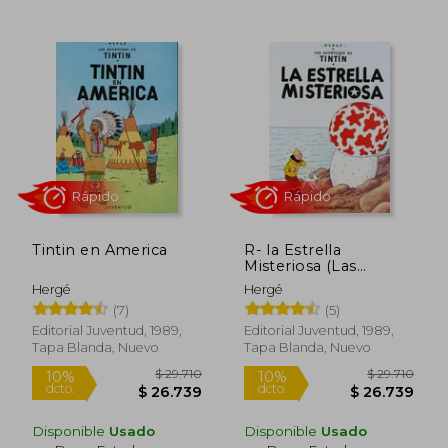
$ 28.000
$ 28.0
10%
10%
dcto.
dcto.
$ 25.200
$ 25.2
Tintin en America
R- la Estrella
Misteriosa (Las
Aventuras de Tintin
Hergé
Hergé
Rustica)
(7)
(5)
Editorial Juventud, 1989,
Editorial Juventud, 1989,
Tapa Blanda, Nuevo
Tapa Blanda, Nuevo
Rápido
Rápido
Disponible
Usado
Disponible
Usado