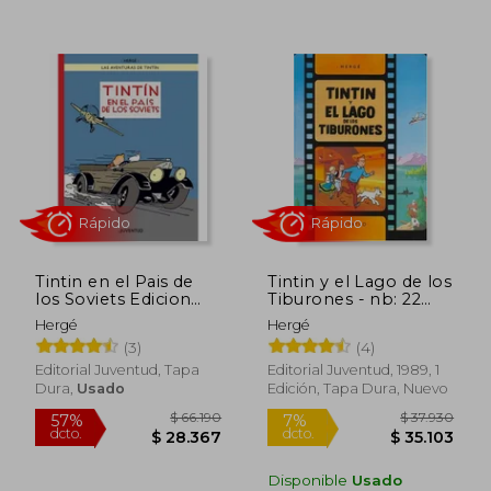
$ 29.710
$ 28.8
6%
4%
dcto.
dcto.
$ 27.954
$ 27.7
Tintin en el Pais de
Tintin y el Lago de los
los Soviets Edicion
Tiburones - nb: 22
Especial a Color
Encuader
Hergé
Hergé
(3)
(4)
Editorial Juventud, Tapa
Editorial Juventud, 1989, 1
Dura,
Usado
Edición, Tapa Dura, Nuevo
Disponible
Usado