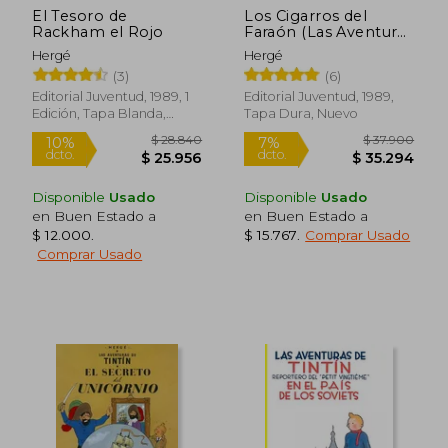
El Tesoro de
Los Cigarros del
Rackham el Rojo
Faraón (Las Aventuras
de Tintin Cartone)
Hergé
Hergé
(3)
(6)
Editorial Juventud, 1989, 1
Editorial Juventud, 1989,
$ 37.900
$ 37.9
6%
27%
Edición, Tapa Blanda,
Tapa Dura, Nuevo
dcto.
dcto.
$ 35.503
$ 27.5
Nuevo
Disponible
Usado
Disponible
Usado
en Buen Estado a
en Buen Estado a
$ 12.000
.
$ 15.767
.
Comprar Usado
Comprar Usado