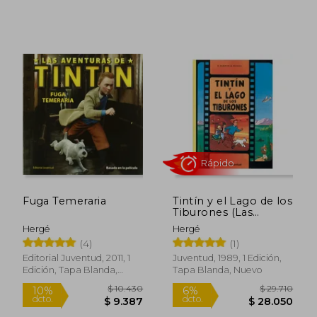
Rápido
Rápido
Fuga Temeraria
Tintín y el Lago de los
Tiburones (Las
Aventuras de Tintin
Hergé
Hergé
Rustica)
(4)
(1)
Editorial Juventud, 2011, 1
Juventud, 1989, 1 Edición,
Edición, Tapa Blanda,
Tapa Blanda, Nuevo
Nuevo