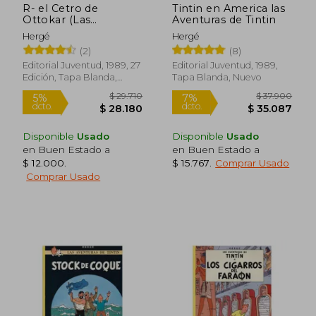
R- el Cetro de
Tintin en America las
Ottokar (Las
Aventuras de Tintin
Aventuras de Tintin
Hergé
Hergé
Rustica)
(2)
(8)
Editorial Juventud, 1989, 27
Editorial Juventud, 1989,
Rápido
Rápido
Edición, Tapa Blanda,
Tapa Blanda, Nuevo
Nuevo
Disponible
Usado
Disponible
Usado
en Buen Estado a
en Buen Estado a
$ 12.000
.
$ 15.767
.
Comprar Usado
Comprar Usado
$ 29.710
$ 37.9
7%
7%
dcto.
dcto.
$ 27.525
$ 35.1