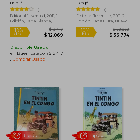
Tintin Cartone)
Hergé
Hergé
(1)
(5)
Editorial Juventud, 2011, 1
Editorial Juventud, 2011, 2
Edición, Tapa Blanda,
Edición, Tapa Dura, Nuevo
Nuevo
Disponible
Usado
en Buen Estado a
$ 5.417
.
Comprar Usado
Rápido
Rápido