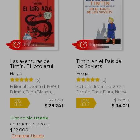
Rápido
Rápido
Las aventuras de
Tintin en el Pais de
Tintín. El loto azul
los Soviets.
Hergé
Herge
(3)
(5)
Editorial Juventud, 1989, 1
Editorial Juventud, 2012, 1
Edición, Tapa Blanda,
Edición, Tapa Dura, Nuevo
$ 29.710
$ 29.7
6%
6%
Nuevo
dcto.
dcto.
$ 27.905
$ 27.9
Disponible
Usado
en Buen Estado a
$ 12.000
.
Comprar Usado