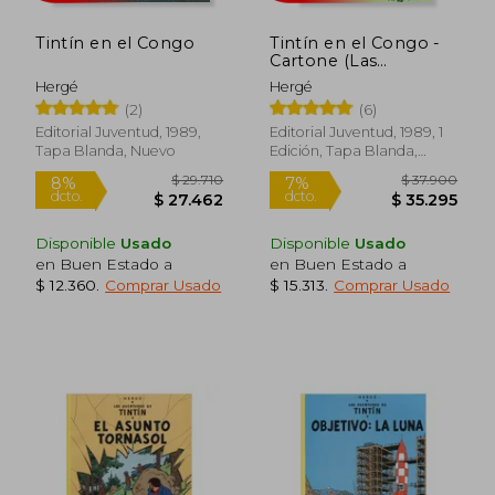
Tintín en el Congo
Tintín en el Congo -
$ 13.410
$ 40.8
Cartone (Las
10%
10%
Aventuras de Tintin
dcto.
dcto.
$ 12.069
$ 36.7
Hergé
Hergé
Cartone)
(2)
(6)
Editorial Juventud, 1989,
Editorial Juventud, 1989, 1
Tapa Blanda, Nuevo
Edición, Tapa Blanda,
Nuevo
Disponible
Usado
Disponible
Usado
en Buen Estado a
en Buen Estado a
$ 12.360
.
Comprar Usado
$ 15.313
.
Comprar Usado
Rápido
Rápido