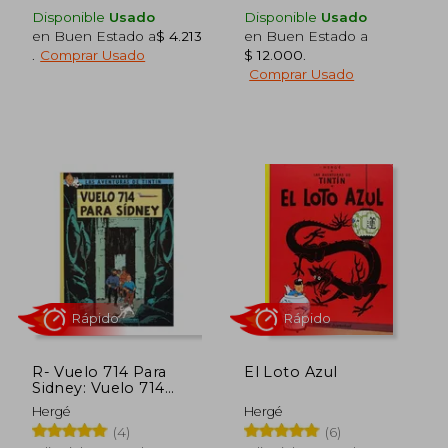
$ 29.710
$ 37.7
5%
10%
Disponible
Usado
Disponible
Usado
dcto.
dcto.
$ 28.241
$ 34.0
en Buen Estado a
$ 4.213
en Buen Estado a
.
Comprar Usado
$ 12.000
.
Comprar Usado
R- Vuelo 714 Para
El Loto Azul
Sidney: Vuelo 714
Para Sidney Level 3
Rápido
Hergé
Hergé
(Las Aventuras de
(4)
(6)
Tintin Rustica)