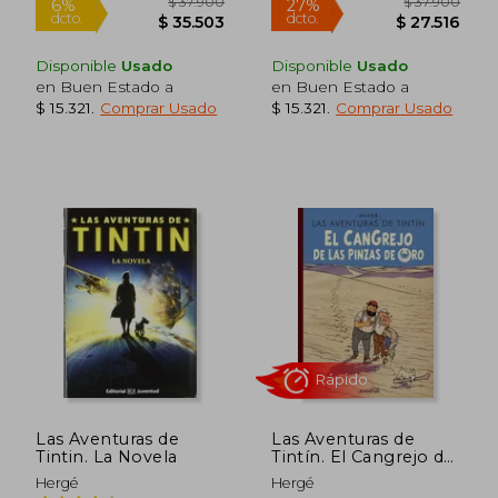
Disponible
Usado
Disponible
Usado
en Buen Estado a
en Buen Estado a
$ 15.321
.
Comprar Usado
$ 15.321
.
Comprar Usado
Rápido
Rápido
Las Aventuras de
Las Aventuras de
Tintin. La Novela
Tintín. El Cangrejo de
$ 66.190
$ 37.9
57%
7%
las Pinzas de oro
Hergé
Hergé
dcto.
dcto.
$ 28.367
$ 35.1