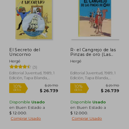
Rápido
El Secreto del
R- el Cangrejo de las
Unicornio
Pinzas de oro (Las
Aventuras de Tintin
Hergé
Hergé
Rustica)
(3)
Editorial Juventud, 1989, 1
Editorial Juventud, 1989, 1
Edición, Tapa Blanda,
Edición, Tapa Blanda,
Nuevo
Nuevo
$ 28.840
$ 37.9
Disponible
Usado
Disponible
Usado
10%
7%
dcto.
dcto.
$ 25.956
$ 35.2
en Buen Estado a
en Buen Estado a
$ 12.000
.
$ 12.000
.
Comprar Usado
Comprar Usado