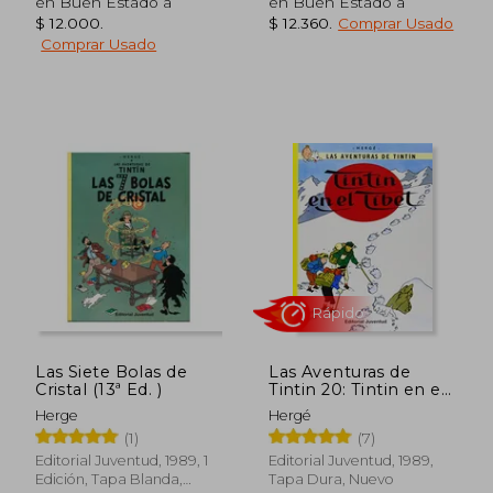
en Buen Estado a
en Buen Estado a
$ 12.000
.
$ 12.360
.
Comprar Usado
Comprar Usado
$ 29.710
$ 29.7
10%
10%
dcto.
dcto.
$ 26.739
$ 26.7
Las Siete Bolas de
Las Aventuras de
Cristal (13ª Ed. )
Tintin 20: Tintin en el
Tibet
Herge
Hergé
(1)
(7)
Editorial Juventud, 1989, 1
Editorial Juventud, 1989,
Edición, Tapa Blanda,
Tapa Dura, Nuevo