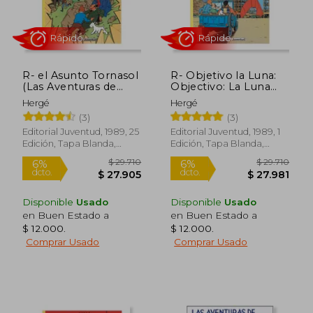
R- el Asunto Tornasol
R- Objetivo la Luna:
(Las Aventuras de
Objectivo: La Luna
Tintin Rustica)
(Las Aventuras de
Hergé
Hergé
Tintin Rustica)
(3)
(3)
$ 29.710
$ 37.9
8%
7%
Editorial Juventud, 1989, 25
Editorial Juventud, 1989, 1
dcto.
dcto.
$ 27.462
$ 35.2
Edición, Tapa Blanda,
Edición, Tapa Blanda,
Nuevo
Nuevo
Disponible
Usado
Disponible
Usado
en Buen Estado a
en Buen Estado a
$ 12.000
.
$ 12.000
.
Comprar Usado
Comprar Usado