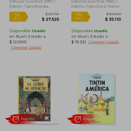
Editorial Juventud, 1989, 1
Editorial Juventud, 1989, 1
Edición, Tapa Blanda,
Edición, Tapa Dura, Nuevo
Nuevo
Disponible
Usado
Disponible
Usado
en Buen Estado a
en Buen Estado a
$ 12.000
.
$ 15.321
.
Comprar Usado
$ 10.430
$ 29.7
10%
6%
Comprar Usado
dcto.
dcto.
$ 9.387
$ 28.0