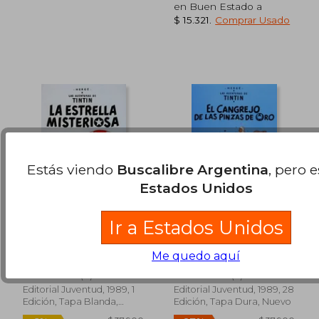
en Buen Estado a
$ 15.321
.
Comprar Usado
Rápido
Rápido
Estás viendo
Buscalibre Argentina
, pero 
Estados Unidos
$ 37.930
$ 37.9
7%
7%
Ir a Estados Unidos
dcto.
dcto.
$ 35.336
$ 35.1
La Estrella Misteriosa
El cangrejo de las
(Las Aventuras de
pinzas de oro
Tintin Cartone)
Me quedo aquí
Hergé
Hergé
(4)
(3)
Editorial Juventud, 1989, 1
Editorial Juventud, 1989, 28
Edición, Tapa Blanda,
Edición, Tapa Dura, Nuevo
Nuevo