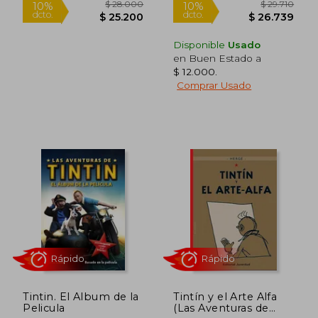
Disponible
Usado
en Buen Estado a
$ 12.000
.
Comprar Usado
Rápido
Rápido
$ 28.000
$ 29.7
10%
10%
dcto.
dcto.
$ 25.200
$ 26.7
Tintin. El Album de la
Tintín y el Arte Alfa
Pelicula
(Las Aventuras de