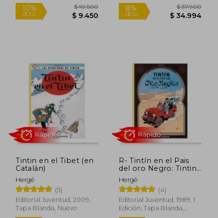
Nuevo
Rápido
$ 10.500
$ 37.9
10%
8%
Tintin en el Tibet (en
R- Tintín en el Pais
dcto.
dcto.
$ 9.450
$ 34.9
Catalán)
del oro Negro: Tintin
en el Pais del oro
Hergé
Hergé
Negro (Las Aventuras
(5)
(4)
de Tintin Rustica)
Editorial Juventud, 2009,
Editorial Juventud, 1989, 1
Tapa Blanda, Nuevo
Edición, Tapa Blanda,
Nuevo