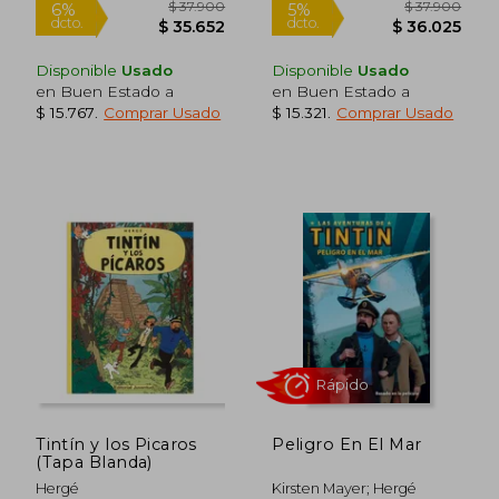
Disponible
Usado
Disponible
Usado
en Buen Estado a
en Buen Estado a
$ 15.767
.
Comprar Usado
$ 15.321
.
Comprar Usado
$ 29.710
$ 29.7
10%
10%
dcto.
dcto.
$ 26.739
$ 26.7
Tintín y los Picaros
Peligro En El Mar
(Tapa Blanda)
Hergé
Kirsten Mayer; Hergé