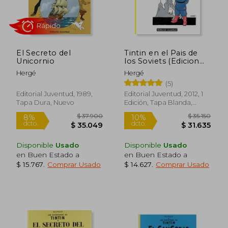
Rápido
El Secreto del
Tintin en el Pais de
Unicornio
los Soviets (Edicion
en Rustica) (Coleccion
Hergé
Hergé
las Aventuras de
(5)
Tintin)
Editorial Juventud, 1989,
Editorial Juventud, 2012, 1
Tapa Dura, Nuevo
Edición, Tapa Blanda,
Nuevo
$ 17.580
$ 59.9
7%
10%
dcto.
dcto.
$ 16.276
$ 53.9
Disponible
Usado
Disponible
Usado
en Buen Estado a
en Buen Estado a
$ 15.767
.
Comprar Usado
$ 14.627
.
Comprar Usado