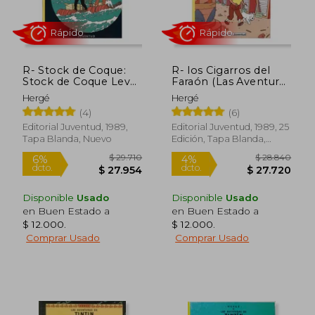
R- Stock de Coque:
R- los Cigarros del
Stock de Coque Level
Faraón (Las Aventuras
3 (Las Aventuras de
de Tintin Rustica)
Hergé
Hergé
Tintin Rustica)
(4)
(6)
Editorial Juventud, 1989,
Editorial Juventud, 1989, 25
Tapa Blanda, Nuevo
Edición, Tapa Blanda,
Nuevo
Rápido
Rápido
Disponible
Usado
Disponible
Usado
en Buen Estado a
en Buen Estado a
$ 12.000
.
$ 12.000
.
Comprar Usado
Comprar Usado