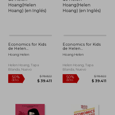
$ 82.752
$ 82.7
50%
50%
dcto.
dcto.
$ 41.376
$ 41.3
Economics for Kids
Economics for Kids
de Helen
de Helen
Hoang(Helen Hoang)
Hoang(Helen Hoang)
Hoang Helen
Hoang Helen
(en Inglés)
(en Inglés)
Helen Hoang, Tapa
Helen Hoang, Tapa
Blanda, Nuevo
Blanda, Nuevo