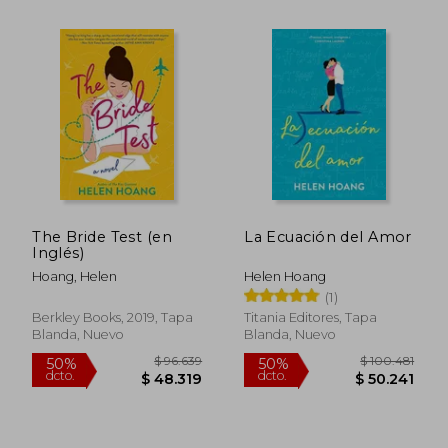
The Bride Test (en
La Ecuación del Amor
Inglés)
Hoang, Helen
Helen Hoang
(1)
$ 83.657
$ 85.9
50%
50%
Berkley Books, 2019, Tapa
Titania Editores, Tapa
dcto.
dcto.
$ 41.829
$ 42.9
Blanda, Nuevo
Blanda, Nuevo