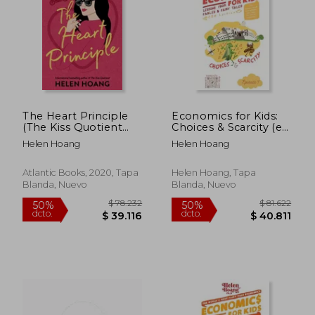
The Heart Principle
Economics for Kids:
(The Kiss Quotient
Choices & Scarcity (en
$ 78.822
$ 78.8
50%
50%
Series) (en Inglés)
Inglés)
Helen Hoang
Helen Hoang
dcto.
dcto.
$ 39.411
$ 39.4
Atlantic Books, 2020, Tapa
Helen Hoang, Tapa
Blanda, Nuevo
Blanda, Nuevo