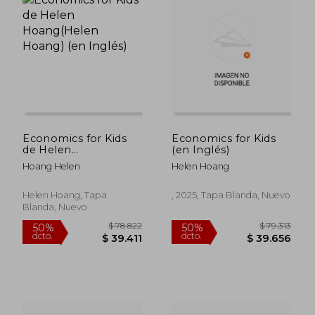
$ 78.822
$ 75.8
50%
50%
dcto.
dcto.
$ 39.411
$ 37.9
Economics for Kids
Economics for Kids
de Helen
(en Inglés)
Hoang(Helen Hoang)
Hoang Helen
Helen Hoang
(en Inglés)
Helen Hoang, Tapa
, 2025, Tapa Blanda, Nuevo
Blanda, Nuevo