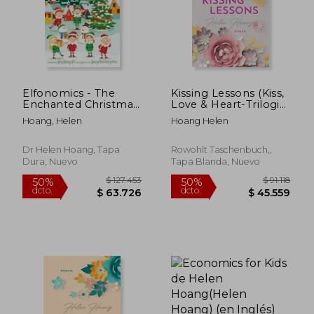
Elfonomics - The
Kissing Lessons (Kiss,
Enchanted Christmas
Love & Heart-Trilogie,
Adventures in
Band 1) (en Alemán)
Hoang, Helen
Hoang Helen
Economics (en
Inglés)
Dr Helen Hoang, Tapa
Rowohlt Taschenbuch,,
Dura, Nuevo
Tapa Blanda, Nuevo
$ 82.752
$ 82.7
50%
50%
dcto.
dcto.
$ 41.376
$ 41.3