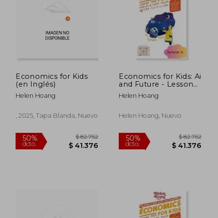
Economics for Kids
Economics for Kids: Ai
(en Inglés)
and Future - Lessons
From Fables & Fairy
Helen Hoang
Helen Hoang
Tales (en Inglés)
$ 78.822
$ 78.8
50%
50%
, 2025, Tapa Blanda, Nuevo
Helen Hoang, Nuevo
dcto.
dcto.
$ 39.411
$ 39.4