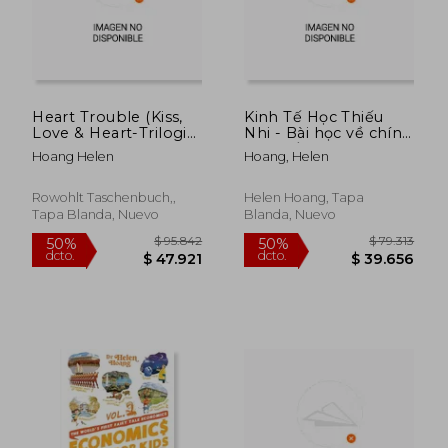
Heart Trouble (Kiss,
Kinh Tế Học Thiếu
Love & Heart-Trilogie,
Nhi - Bài học về chính
Band 3) (en Alemán)
sách tiền tệ: Bài học
Hoang Helen
Hoang, Helen
từ truyện ngụ ngôn &
(en Vietnamita)
Rowohlt Taschenbuch,,
Helen Hoang, Tapa
Tapa Blanda, Nuevo
Blanda, Nuevo
$ 127.453
$ 91.
50%
50%