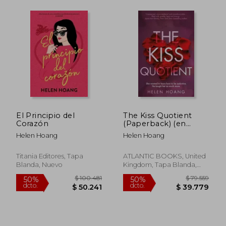
El Principio del
The Kiss Quotient
Corazón
(Paperback) (en
Inglés)
Helen Hoang
Helen Hoang
Titania Editores, Tapa
ATLANTIC BOOKS, United
Blanda, Nuevo
Kingdom, Tapa Blanda,
Nuevo
$ 96.639
$ 100.4
50%
50%
dcto.
dcto.
$ 48.319
$ 50.2