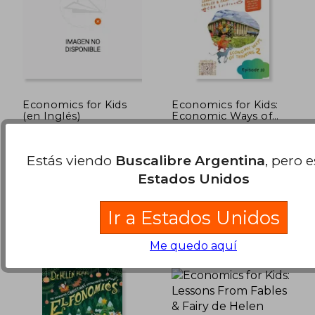
Economics for Kids
Economics for Kids:
(en Inglés)
Economic Ways of
Thinking 2 - Lessons
Helen Hoang
Helen Hoang
From Fables & Fairy
Tales (en Inglés)
Estás viendo
Buscalibre Argentina
, pero 
, 2025, Tapa Blanda, Nuevo
Helen Hoang, Nuevo
Estados Unidos
$ 78.232
$ 81.6
50%
50%
dcto.
dcto.
$ 39.116
$ 40.8
Ir a Estados Unidos
Me quedo aquí