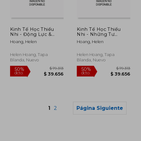
$ 95.842
$ 79.3
50%
50%
dcto.
dcto.
$ 47.921
$ 39.6
Kinh Tế Học Thiếu
Kinh Tế Học Thiếu
Nhi - Động Lực &
Nhi - Những Tư
Giao Thương: Sự Lựa
Tưởng Lớn Trong
Hoang, Helen
Hoang, Helen
Chọn & Sự Khan
Kinh Tế Học: Bài học
Hiếm (en Vietnamita)
từ truy&#7 (en
Vietnamita)
Helen Hoang, Tapa
Helen Hoang, Tapa
Blanda, Nuevo
Blanda, Nuevo
1
2
Página Siguiente