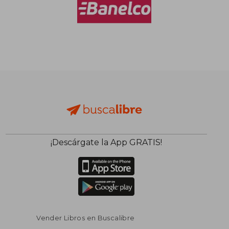
$ 79.313
$ 79.3
50%
50%
dcto.
dcto.
$ 39.656
$ 39.6
¡Descárgate la App GRATIS!
Vender Libros en Buscalibre