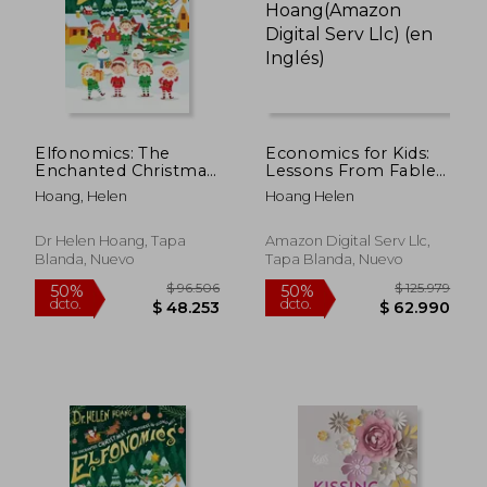
Elfonomics: The
Economics for Kids:
Enchanted Christmas
Lessons From Fables
Adventures in
& Fairy de Helen
Hoang, Helen
Hoang Helen
Economics (en
Hoang(Amazon
Inglés)
Digital Serv Llc) (en
Inglés)
Dr Helen Hoang, Tapa
Amazon Digital Serv Llc,
Blanda, Nuevo
Tapa Blanda, Nuevo
$ 82.752
$ 82.7
50%
50%
dcto.
dcto.
$ 41.376
$ 41.3