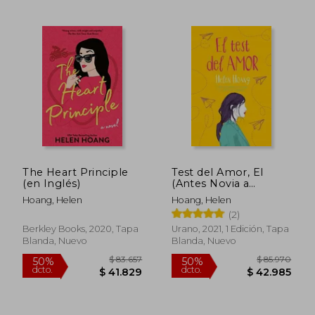
The Heart Principle
Test del Amor, El
(en Inglés)
(Antes Novia a
$ 93.940
$ 91.
50%
50%
Prueba)
Hoang, Helen
Hoang, Helen
dcto.
dcto.
$ 46.970
$ 45.5
(2)
Berkley Books, 2020, Tapa
Urano, 2021, 1 Edición, Tapa
Blanda, Nuevo
Blanda, Nuevo