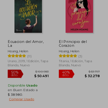
$ 36.600
$ 36.6
10%
10%
dcto.
dcto.
$ 32.940
$ 32.9
Ecuacion del Amor,
El Principio del
La
Corazon
Hoang, Helen
Hoang, Helen
(11)
(3)
Urano, 2019, 1 Edición, Tapa
Titania, 1 Edición, Tapa
Blanda, Nuevo
Blanda, Nuevo
Disponible
Usado
en Buen Estado a
$ 38.980
.
Comprar Usado