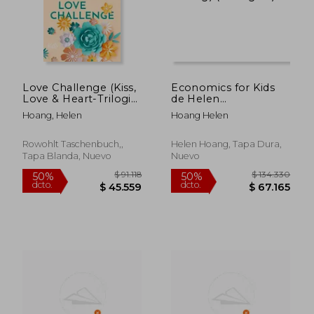
Love Challenge (Kiss,
Economics for Kids
Love & Heart-Trilogie,
de Helen
Band 2) (en Alemán)
Hoang(Helen Hoang)
Hoang, Helen
Hoang Helen
(en Inglés)
Rowohlt Taschenbuch,,
Helen Hoang, Tapa Dura,
Tapa Blanda, Nuevo
Nuevo
$ 96.506
$ 125.9
50%
50%
dcto.
dcto.
$ 48.253
$ 62.9