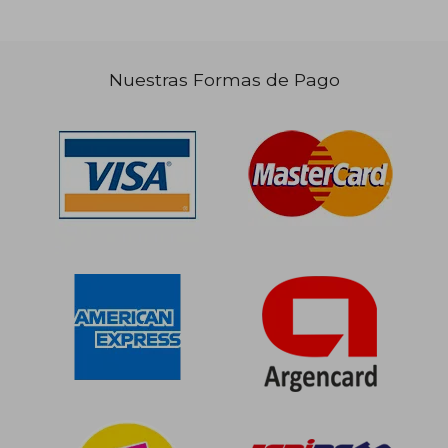
Nuestras Formas de Pago
$ 130.891
$ 79.3
50%
50%
dcto.
dcto.
$ 65.446
$ 39.6