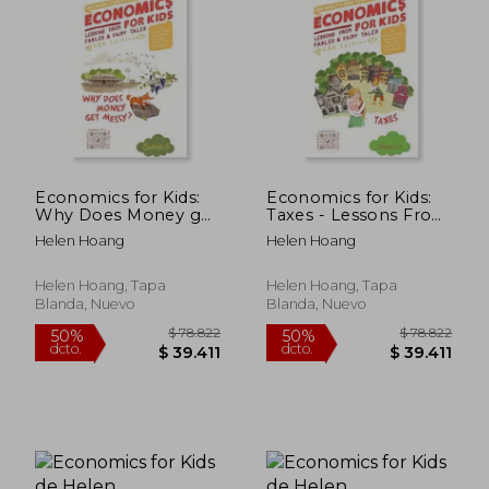
$ 78.822
$ 79.3
50%
50%
dcto.
dcto.
$ 39.411
$ 39.6
Economics for Kids:
Economics for Kids:
Why Does Money get
Taxes - Lessons From
Messy? (en Inglés)
Fable & Fairy Tales
Helen Hoang
Helen Hoang
(en Inglés)
Helen Hoang, Tapa
Helen Hoang, Tapa
Blanda, Nuevo
Blanda, Nuevo