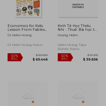
dcto.
dcto.
$ 63.726
$ 45.5
Economics for Kids:
Kinh Tế Học Thiếu
Lesson From Fables
Nhi - Thuế: Bài học từ
& Fairy Tales (en
truyện ngụ ngôn & cổ
Dr Helen Hoang
Hoang, Helen
Inglés)
tích (en Vietnamita)
Dr Helen Hoang, Nuevo
Helen Hoang, Tapa
Blanda, Nuevo