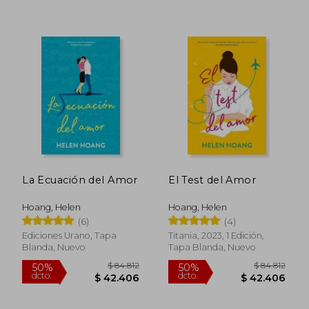
$ 100.983
$ 53.7
50%
40%
dcto.
dcto.
$ 50.491
$ 32.2
La Ecuación del Amor
El Test del Amor
Hoang, Helen
Hoang, Helen
(6)
(4)
Ediciones Urano, Tapa
Titania, 2023, 1 Edición,
Blanda, Nuevo
Tapa Blanda, Nuevo