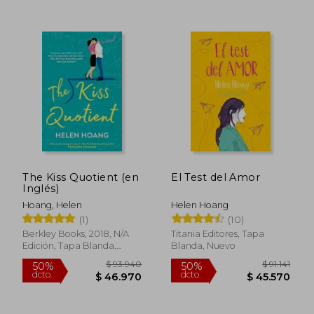
$ 84.812
$ 84.8
50%
50%
dcto.
dcto.
$ 42.406
$ 42.4
The Kiss Quotient (en
El Test del Amor
Inglés)
Hoang, Helen
Helen Hoang
(1)
(10)
Berkley Books, 2018, N/A
Titania Editores, Tapa
Edición, Tapa Blanda,
Blanda, Nuevo
Nuevo