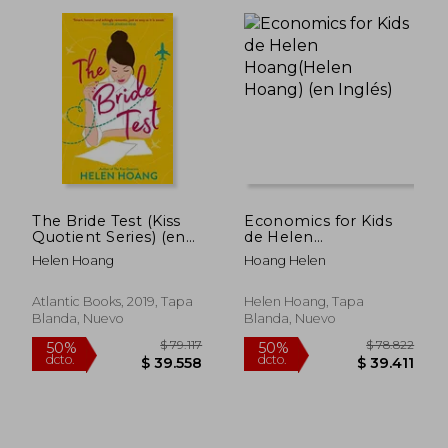
The Bride Test (Kiss
Economics for Kids
Quotient Series) (en
de Helen
Inglés)
Hoang(Helen Hoang)
Helen Hoang
Hoang Helen
(en Inglés)
Atlantic Books, 2019, Tapa
Helen Hoang, Tapa
Blanda, Nuevo
Blanda, Nuevo
$ 100.481
$ 79.5
50%
50%
dcto.
dcto.
$ 50.241
$ 39.7