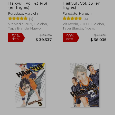
Haikyu! , Vol. 43 (43)
Haikyu! , Vol. 33 (en
(en Inglés)
Inglés)
Furudate, Haruichi
Furudate, Haruichi
(3)
(4)
Viz Media, 2021, 1 Edición,
Viz Media, 2019, 01 Edición,
Tapa Blanda, Nuevo
Tapa Blanda, Nuevo
$ 78.674
$ 91.
50%
50%
dcto.
dcto.
$ 39.337
$ 45.6