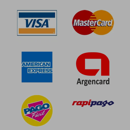
$ 78.674
$ 76.0
50%
50%
dcto.
dcto.
$ 39.337
$ 38.0