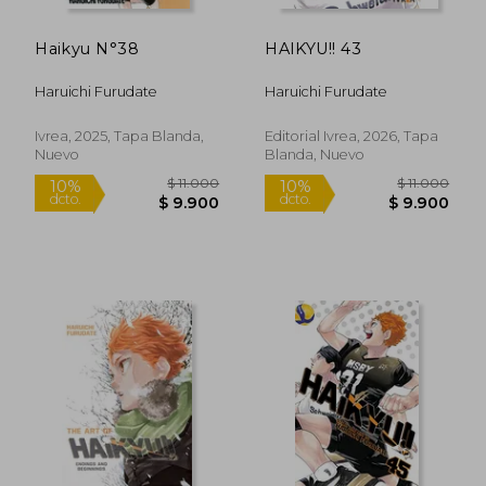
Haikyu N°38
HAIKYU!! 43
Haruichi Furudate
Haruichi Furudate
Ivrea, 2025, Tapa Blanda,
Editorial Ivrea, 2026, Tapa
Nuevo
Blanda, Nuevo
$ 11.000
$ 11.0
10%
10%
dcto.
dcto.
$ 9.900
$ 9.9