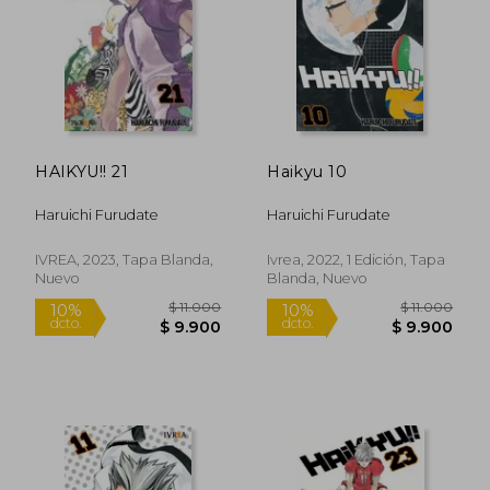
$ 11.000
$ 11.0
10%
10%
dcto.
dcto.
$ 9.900
$ 9.9
HAIKYU!! 21
Haikyu 10
Haruichi Furudate
Haruichi Furudate
IVREA, 2023, Tapa Blanda,
Ivrea, 2022, 1 Edición, Tapa
Nuevo
Blanda, Nuevo