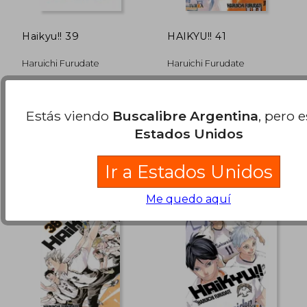
Haikyu!! 39
HAIKYU!! 41
Haruichi Furudate
Haruichi Furudate
Ivrea, 2025, Tapa Blanda,
Ivrea, 2026, Tapa Blanda,
Nuevo
Nuevo
$ 11.000
$ 11.0
Estás viendo
Buscalibre Argentina
, pero 
10%
10%
dcto.
dcto.
$ 9.900
$ 9.9
Estados Unidos
Ir a Estados Unidos
Me quedo aquí