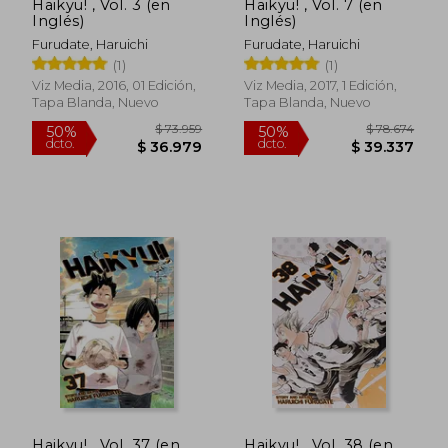
Haikyu! , Vol. 3 (en
Haikyu! , Vol. 7 (en
Inglés)
Inglés)
Furudate, Haruichi
Furudate, Haruichi
(1)
(1)
Viz Media, 2016, 01 Edición,
Viz Media, 2017, 1 Edición,
Tapa Blanda, Nuevo
Tapa Blanda, Nuevo
$ 78.674
$ 78.6
50%
50%
dcto.
dcto.
$ 39.337
$ 39.3
Haikyu! , Vol. 37 (en
Haikyu! , Vol. 38 (en