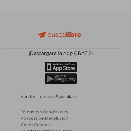
$ 76.071
$ 78.6
50%
50%
dcto.
dcto.
$ 38.035
$ 39.3
¡Descárgate la App GRATIS!
Vender Libros en Buscalibre
Términos y Condiciones
Políticas de Devolución
Cómo Comprar