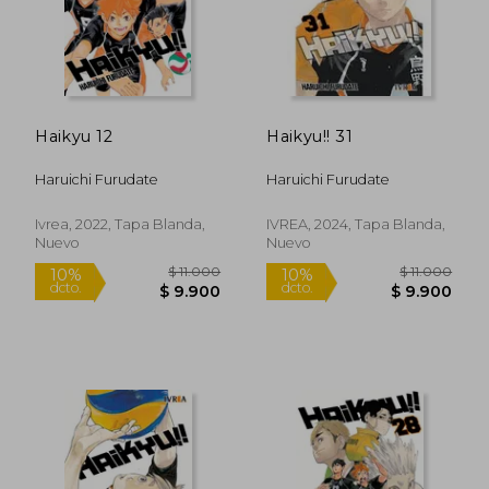
Haikyu 12
Haikyu!! 31
Haruichi Furudate
Haruichi Furudate
Ivrea, 2022, Tapa Blanda,
IVREA, 2024, Tapa Blanda,
Nuevo
Nuevo
$ 11.000
$ 11.0
10%
10%
dcto.
dcto.
$ 9.900
$ 9.9