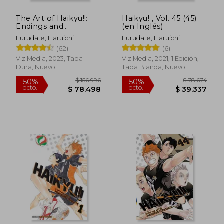
The Art of Haikyu!!:
Haikyu! , Vol. 45 (45)
Endings and
(en Inglés)
Beginnings (en
Furudate, Haruichi
Furudate, Haruichi
Inglés)
(62)
(6)
Viz Media, 2023, Tapa
Viz Media, 2021, 1 Edición,
Dura, Nuevo
Tapa Blanda, Nuevo
$ 11.000
$ 11.0
10%
10%
dcto.
dcto.
$ 9.900
$ 9.9