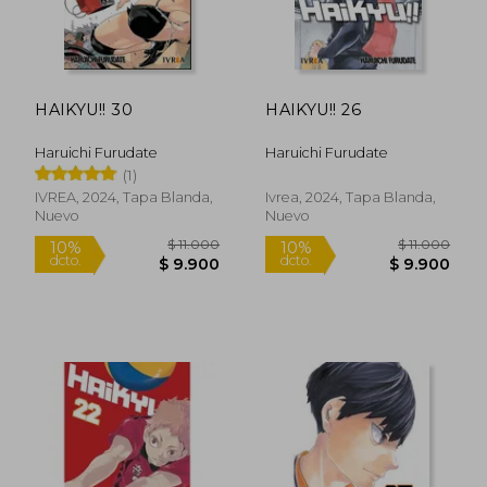
HAIKYU!! 30
HAIKYU!! 26
Haruichi Furudate
Haruichi Furudate
(1)
IVREA, 2024, Tapa Blanda,
Ivrea, 2024, Tapa Blanda,
Nuevo
Nuevo
$ 11.000
$ 11.0
10%
10%
dcto.
dcto.
$ 9.900
$ 9.9