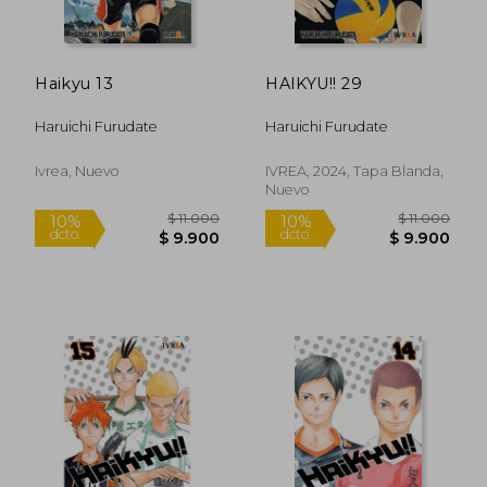
$ 11.000
$ 11.0
10%
10%
dcto.
dcto.
$ 9.900
$ 9.9
Haikyu 13
HAIKYU!! 29
Haruichi Furudate
Haruichi Furudate
Ivrea, Nuevo
IVREA, 2024, Tapa Blanda,
Nuevo