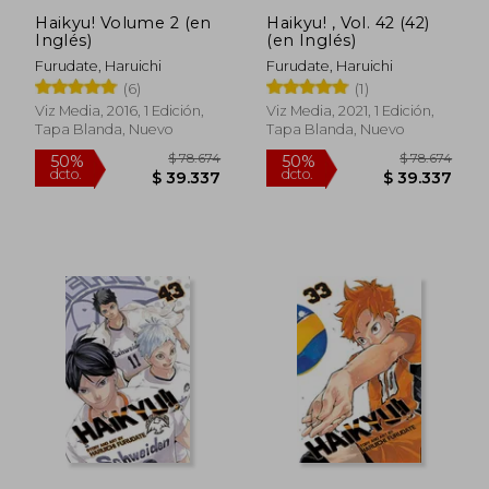
Haikyu! Volume 2 (en
Haikyu! , Vol. 42 (42)
Inglés)
(en Inglés)
Furudate, Haruichi
Furudate, Haruichi
(6)
(1)
Viz Media, 2016, 1 Edición,
Viz Media, 2021, 1 Edición,
Tapa Blanda, Nuevo
Tapa Blanda, Nuevo
$ 156.996
$ 78.6
50%
50%
dcto.
dcto.
$ 78.498
$ 39.3