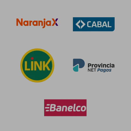
$ 73.959
$ 78.6
50%
50%
dcto.
dcto.
$ 36.979
$ 39.3