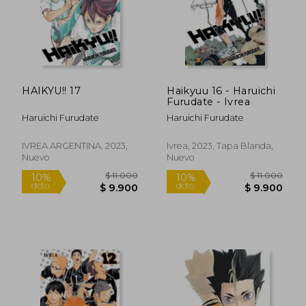
HAIKYU!! 17
Haikyuu 16 - Haruichi
Furudate - Ivrea
Haruichi Furudate
Haruichi Furudate
IVREA ARGENTINA, 2023,
Ivrea, 2023, Tapa Blanda,
Nuevo
Nuevo
$ 11.000
$ 11.0
10%
10%
dcto.
dcto.
$ 9.900
$ 9.9