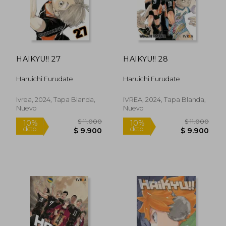
HAIKYU!! 27
HAIKYU!! 28
Haruichi Furudate
Haruichi Furudate
Ivrea, 2024, Tapa Blanda,
IVREA, 2024, Tapa Blanda,
Nuevo
Nuevo
$ 11.000
$ 11.0
10%
10%
dcto.
dcto.
$ 9.900
$ 9.9