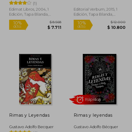
(1)
Edimat Libros, 2004, 1
Editorial Verbum, 2015, 1
Edición, Tapa Blanda,
Edición, Tapa Blanda,
Nuevo
Nuevo
 7.050
$ 8.568
10%
10%
dcto.
dcto.
6.345
$ 7.711
Rimas y Leyendas
Rimas y leyendas
Gustavo Adolfo Becquer
Gustavo Adolfo Bécquer