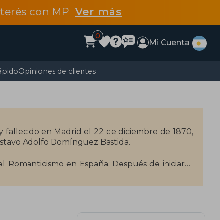
interés con MP
Ver más
0
Mi Cuenta
ápido
Opiniones de clientes
y fallecido en Madrid el 22 de diciembre de 1870,
stavo Adolfo Domínguez Bastida.
l Romanticismo en España. Después de iniciarse
rchó a Madrid para dedicarse a la literatura. No
 zarzuelas bajo el seudónimo de Gustavo García.
a manifestarse en él, se embarcó en el proyecto
de la que solo vería la luz un primer tomo. Tras