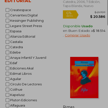
EDITORIAL
Catedra, 2006, 7 Edición,
Tapa Blanda, Nuevo
Createspace
Cervantes Digital
Kessinger Publishing
Legare Street Press
Disponible
Usado
en Buen Estado a
$ 18.514
Espasa
.
Comprar Usado
Alianza Editorial
Castalia
Catedra
Edebe
Anaya Infantil Y Juvenil
Edaf
Ediciones Akal
$
Edimat Libros
6%
dcto.
$ 2
Aguilar
Circulo De Lectores
Colihue
Kapelusz
Pluton Ediciones
Alfaguara
Rimas