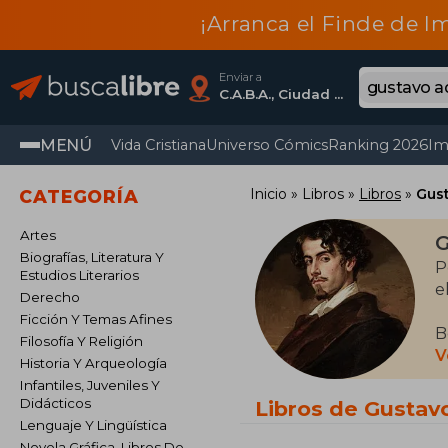
¡Arranca el Finde de I
Enviar a
C.A.B.A., Ciudad Autónoma De Buenos Aires
MENÚ
Vida Cristiana
Universo Cómics
Ranking 2026
Im
Inicio
Libros
Libros
Gus
CATEGORÍA
Artes
G
Biografías, Literatura Y
P
Estudios Literarios
e
Derecho
Ficción Y Temas Afines
B
Filosofía Y Religión
e
V
Historia Y Arqueología
o
Infantiles, Juveniles Y
Didácticos
Libros de Gustav
A
Lenguaje Y Lingüística
d
Novela Gráfica, Libros De