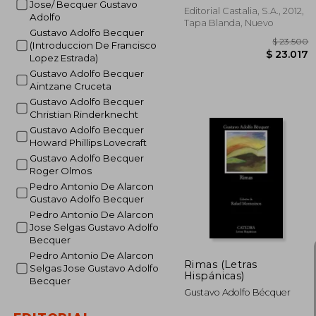
Jose/ Becquer Gustavo
Editorial Castalia, S.A., 2012,
Adolfo
Tapa Blanda, Nuevo
Gustavo Adolfo Becquer
(Introduccion De Francisco
Lopez Estrada)
Gustavo Adolfo Becquer
Aintzane Cruceta
Gustavo Adolfo Becquer
Christian Rinderknecht
Gustavo Adolfo Becquer
Howard Phillips Lovecraft
Gustavo Adolfo Becquer
Roger Olmos
$ 
Pedro Antonio De Alarcon
Gustavo Adolfo Becquer
$ 2
Pedro Antonio De Alarcon
Jose Selgas Gustavo Adolfo
Becquer
Pedro Antonio De Alarcon
Rimas (Letras
Selgas Jose Gustavo Adolfo
Hispánicas)
Becquer
Gustavo Adolfo Bécquer