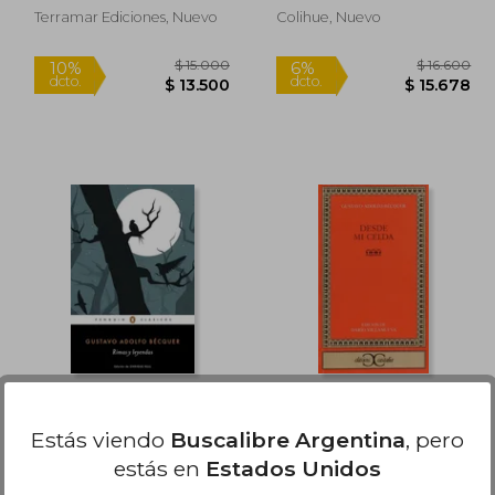
Terramar Ediciones, Nuevo
Colihue, Nuevo
Rápido
23.500
$ 15.000
10%
6%
dcto.
dcto.
3.017
$ 13.500
Rimas y leyendas
Desde mi Celda
Estás viendo
Buscalibre Argentina
, pero
Gustavo Adolfo Bécquer
Gustavo Adolfo Bécquer
estás en
Estados Unidos