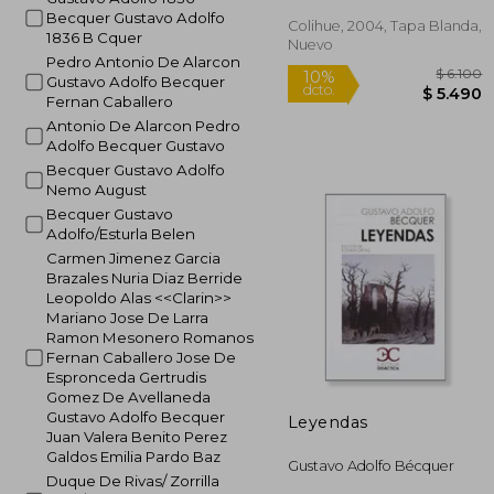
Becquer Gustavo Adolfo
Colihue, 2004, Tapa Blanda,
1836 B Cquer
Nuevo
Pedro Antonio De Alarcon
Gustavo Adolfo Becquer
Fernan Caballero
Antonio De Alarcon Pedro
Adolfo Becquer Gustavo
Becquer Gustavo Adolfo
Nemo August
Becquer Gustavo
Adolfo/Esturla Belen
$
10%
Carmen Jimenez Garcia
dcto.
$ 
Brazales Nuria Diaz Berride
Leopoldo Alas <<Clarin>>
Mariano Jose De Larra
Ramon Mesonero Romanos
Fernan Caballero Jose De
Espronceda Gertrudis
Gomez De Avellaneda
Gustavo Adolfo Becquer
Leyendas
Juan Valera Benito Perez
Galdos Emilia Pardo Baz
Gustavo Adolfo Bécquer
Duque De Rivas/ Zorrilla