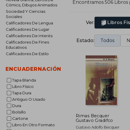
Encontramos 506 Libros
e
Cómics, Dibujos Animados
R
Sociedad Y Ciencias
Sociales
Ver:
Libros Fí
Calificadores De Lengua
B
Calificadores De Lugar
1
Calificadores De Interés
I
Estado:
Todos
N
Calificadores De Fines
s
Educativos
e
Calificadores De Estilo
s
ENCUADERNACIÓN
D
l
Tapa Blanda
Libro Físico
Tapa Dura
Antiguo O Usado
Dura
Bolsillo
Rimas Becquer
Cartone
Gustavo Gradifco
Libro En Otro Formato
Gustavo Adolfo Becquer