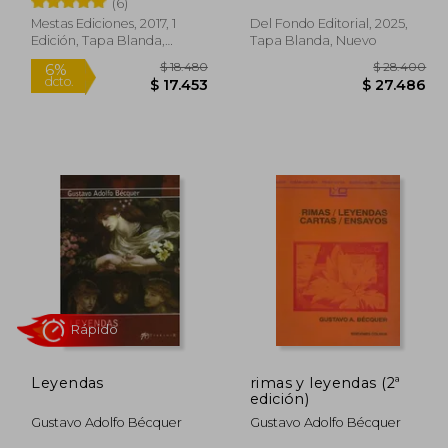
(6)
Mestas Ediciones, 2017, 1
Del Fondo Editorial, 2025,
Rápido
Edición, Tapa Blanda,
Tapa Blanda, Nuevo
Nuevo
 6.100
$ 18.480
6%
dcto.
5.490
$ 17.453
Leyendas
rimas y leyendas (2ª
edición)
Gustavo Adolfo Bécquer
Gustavo Adolfo Bécquer