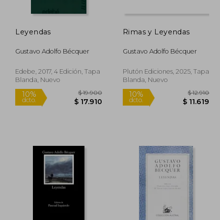
dcto.
dcto.
2.600
$ 29.250
Leyendas
Rimas y Leyendas
Gustavo Adolfo Bécquer
Gustavo Adolfo Bécquer
Edebe, 2017, 4 Edición, Tapa
Plutón Ediciones, 2025, Tapa
Blanda, Nuevo
Blanda, Nuevo