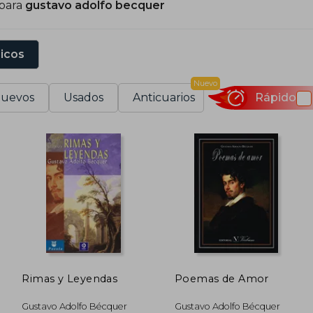
 para
gustavo adolfo becquer
namorarse de Julia Espín, una muchacha de la clase alta
imas.
sicos
équer empezó después a trabajar como redactor en E
870 él y su hermano Valeriano, su gran apoyo durante t
Nuevo
lustración de Madrid; sin embargo, Valeriano fallece en
uevos
Usados
Anticuarios
Rápido
alud del autor, que fallece a finales de diciembre dur
xpreso deseo del autor, sus obras, para así poder ay
evillano.
e entre su obra habría que destacar sus Rimas y tam
iteratura del siglo XIX español.
Rimas y Leyendas
Poemas de Amor
Gustavo Adolfo Bécquer
Gustavo Adolfo Bécquer