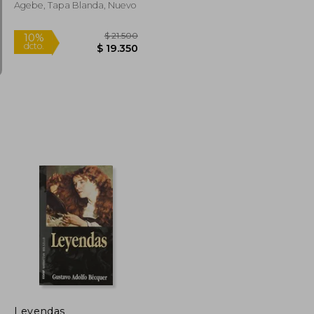
Agebe, Tapa Blanda, Nuevo
$ 23.500
$ 21.500
10%
dcto.
$ 22.551
$ 19.350
Leyendas