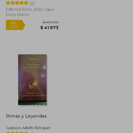
(2)
Editorial Alma, 2022, Tapa
Dura, Nuevo
$ 12.000
$ 43.900
4%
dcto.
$ 10.800
$ 41.973
Rimas y Leyendas
Gustavo Adolfo Bécquer