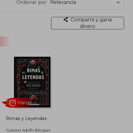
Ordenar por
 madrileña que lo desdeñó, empieza a escribir sus
Comparte y gana
l Contemporáneo y como censor de novelas. En
dinero
oda su vida, son contratados para trabajar en La
 septiembre de ese año, lo que acaba con la poca
ante un eclipse de sol. Sus amigos editaron, por
udar económicamente a los tres hijos del poeta
bién sus Leyendas, fundamentales dentro de la
Rimas y Leyendas
Rápido
Gustavo Adolfo Bécquer