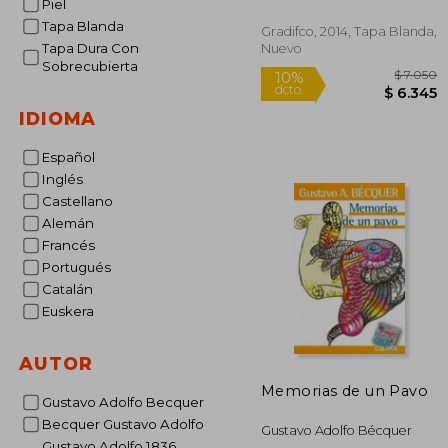
Piel
Tapa Blanda
Gradifco, 2014, Tapa Blanda,
Tapa Dura Con
Nuevo
Sobrecubierta
IDIOMA
Español
Inglés
$
10%
dcto.
$ 
Castellano
Alemán
Francés
Portugués
Catalán
Euskera
AUTOR
Memorias de un Pavo
Gustavo Adolfo Becquer
Becquer Gustavo Adolfo
Gustavo Adolfo Bécquer
Gustavo Adolfo 1836