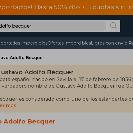
mportados! Hasta 50% dto + 3 cuotas sin 
portados imperdibles
Ofertas imperdibles
Libros con envío R
tavo Adolfo Bécquer
ustavo Adolfo Bécquer
oeta español nacido en Sevilla el 17 de febrero de 1836 
l verdadero nombre de Gustavo Adolfo Bécquer fue Gu
écquer es considerado como uno de los estandartes de
n la pintura, en la que no destacaba especialmente, ma
er más
btiene gran éxito y sobrevive co-escribiendo comedias y
o Adolfo Becquer
l tiempo que la tuberculosis y la depresión empezaban 
e escribir la Historia de los templos de España, obra 