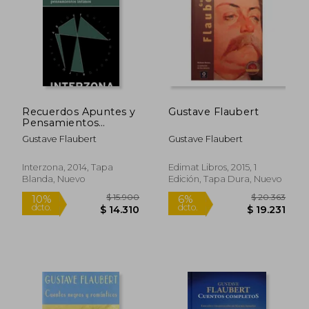
$ 33.500
$ 28.8
10%
6%
dcto.
dcto.
$ 30.150
$ 27.2
Recuerdos Apuntes y
Gustave Flaubert
Pensamientos
Intimos
Gustave Flaubert
Gustave Flaubert
Interzona, 2014, Tapa
Edimat Libros, 2015, 1
Blanda, Nuevo
Edición, Tapa Dura, Nuevo