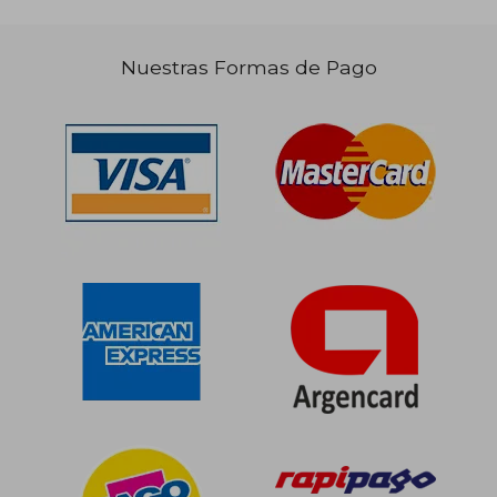
Nuestras Formas de Pago
$ 68.047
$ 31.9
40%
10%
dcto.
dcto.
$ 40.828
$ 28.7