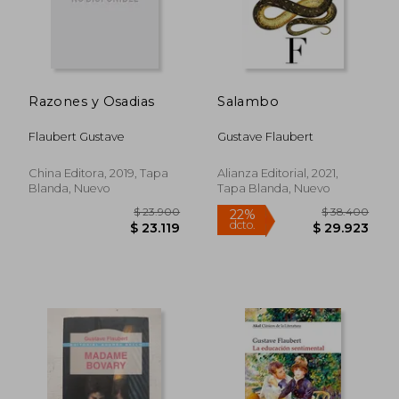
Razones y Osadias
Salambo
Rápido
Flaubert Gustave
Gustave Flaubert
China Editora, 2019, Tapa
Alianza Editorial, 2021,
Blanda, Nuevo
Tapa Blanda, Nuevo
$ 30.100
$ 29.9
10%
5%
dcto.
dcto.
$ 27.090
$ 28.5