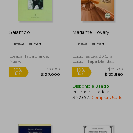
Salambo
Madame Bovary
Gustave Flaubert
Gustave Flaubert
Losada, Tapa Blanda,
Ediciones Lea, 2015, 1a
Nuevo
Edición, Tapa Blanda,
Nuevo
Disponible
Usado
en Buen Estado a
$ 22.697
.
Comprar Usado
$ 36.100
$ 24.0
10%
10%
dcto.
dcto.
$ 32.490
$ 21.6