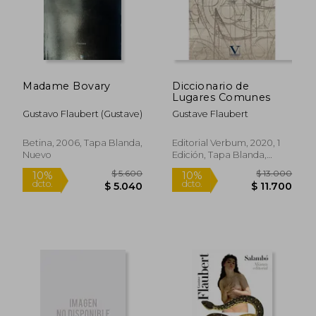
Madame Bovary
Diccionario de
Lugares Comunes
Gustavo Flaubert (Gustave)
Gustave Flaubert
Betina, 2006, Tapa Blanda,
Editorial Verbum, 2020, 1
Nuevo
Edición, Tapa Blanda,
Nuevo
$ 34.690
$ 35.0
10%
10%
dcto.
dcto.
$ 31.221
$ 31.5