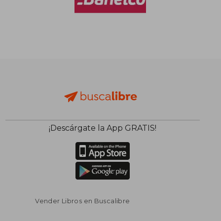
$ 27.000
$ 8.5
10%
4%
dcto.
dcto.
$ 24.300
$ 8.1
¡Descárgate la App GRATIS!
Vender Libros en Buscalibre