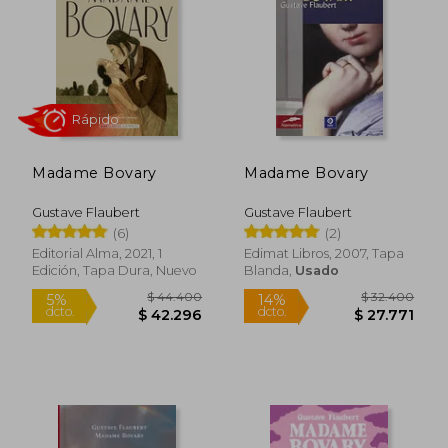
$ 12.073
$ 41.5
8%
10%
dcto.
dcto.
$ 11.072
$ 37.3
Madame Bovary
Madame Bovary
Gustave Flaubert
Gustave Flaubert
(6)
(2)
Editorial Alma, 2021, 1
Edimat Libros, 2007, Tapa
Edición, Tapa Dura, Nuevo
Blanda,
Usado
Rápido