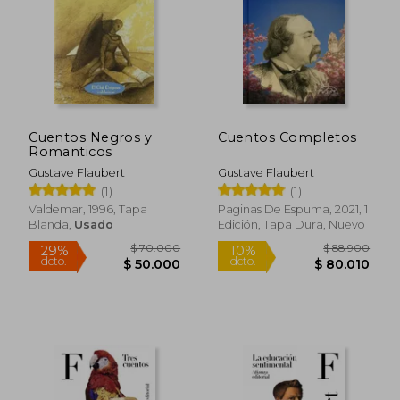
$ 32.000
$ 25.5
10%
10%
dcto.
dcto.
$ 28.800
$ 23.0
Cuentos Negros y
Cuentos Completos
Romanticos
Gustave Flaubert
Gustave Flaubert
(1)
(1)
Valdemar, 1996, Tapa
Paginas De Espuma, 2021, 1
Blanda,
Usado
Edición, Tapa Dura, Nuevo