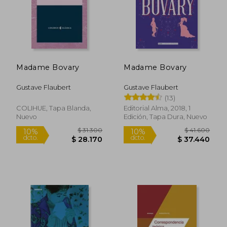
Rápido
Madame Bovary
Madame Bovary
Gustave Flaubert
Gustave Flaubert
(13)
COLIHUE, Tapa Blanda,
Editorial Alma, 2018, 1
Nuevo
Edición, Tapa Dura, Nuevo
$ 34.999
$ 20.0
10%
4%
dcto.
dcto.
$ 31.499
$ 19.2