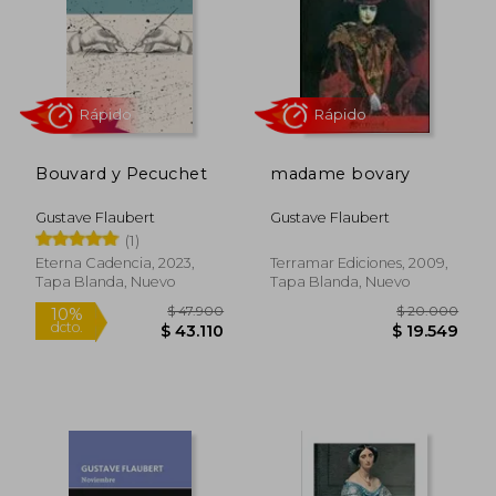
$ 18.200
$ 31.3
10%
10%
dcto.
dcto.
$ 16.380
$ 28.2
Bouvard y Pecuchet
madame bovary
Gustave Flaubert
Gustave Flaubert
(1)
Eterna Cadencia, 2023,
Terramar Ediciones, 2009,
Tapa Blanda, Nuevo
Tapa Blanda, Nuevo
Rápido
Rápido