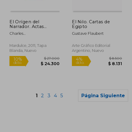
$ 27.759
$ 12.9
6%
10%
dcto.
dcto.
$ 26.217
$ 11.6
El Orígen del
El Nilo. Cartas de
Narrador. Actas
Egipto
Completas de los
Charles
Gustave Flaubert
Juicios a Flaubert y
Baudelaire,Gustave
Baudelaire
Flaubert
Mardulce, 2011, Tapa
Arte Gráfico Editorial
Blanda, Nuevo
Argentino, Nuevo
1
2
3
4
5
Página Siguiente