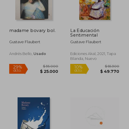
madame bovary bol.
La Educación
Sentimental
Gustave Flaubert
Gustave Flaubert
Andrés Bello,
Usado
Ediciones Akal, 2021, Tapa
Blanda, Nuevo
$ 5.600
$ 13.0
10%
10%
dcto.
dcto.
$ 5.040
$ 11.7