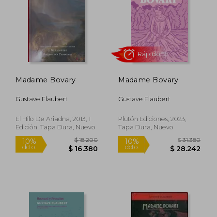
$ 44.400
$ 32.4
5%
14%
dcto.
dcto.
$ 42.296
$ 27.7
Madame Bovary
Madame Bovary
Gustave Flaubert
Gustave Flaubert
El Hilo De Ariadna, 2013, 1
Plutón Ediciones, 2023,
Edición, Tapa Dura, Nuevo
Tapa Dura, Nuevo
Rápido