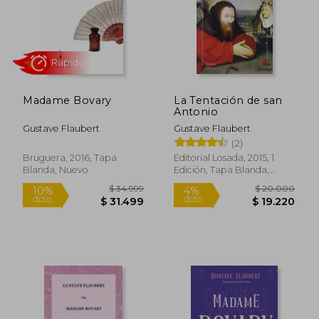
Rápido
Madame Bovary
La Tentación de san
Antonio
Gustave Flaubert
Gustave Flaubert
(2)
$ 15.900
$ 28.9
10%
10%
dcto.
dcto.
$ 14.310
$ 26.0
Bruguera, 2016, Tapa
Editorial Losada, 2015, 1
Blanda, Nuevo
Edición, Tapa Blanda,
Nuevo