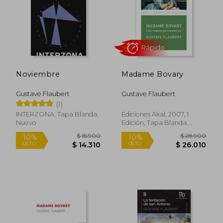
Noviembre
Madame Bovary
$ 47.900
$ 20.0
10%
dcto.
$ 43.110
$ 19.5
Gustave Flaubert
Gustave Flaubert
(1)
INTERZONA, Tapa Blanda,
Ediciones Akal, 2007, 1
Nuevo
Edición, Tapa Blanda,
Nuevo