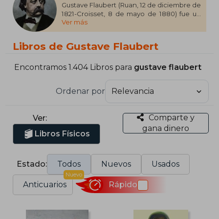
Gustave Flaubert (Ruan, 12 de diciembre de
1821-Croisset, 8 de mayo de 1880) fue un
Ver más
escritor francés. Considerado uno de los
mejores novelistas universales, es
conocido principalmente por su novela
Libros de Gustave Flaubert
Madame Bovary, además de por su
escrupulosa devoción a su arte y su estilo,
cuyo mejor ejemplo fue su interminable
Encontramos 1.404 Libros para
gustave flaubert
búsqueda de le mot juste (‘la palabra
exacta’).
Ordenar por
Comparte y
Ver:
gana dinero
Libros Físicos
Estado:
Todos
Nuevos
Usados
Nuevo
Anticuarios
Rápido