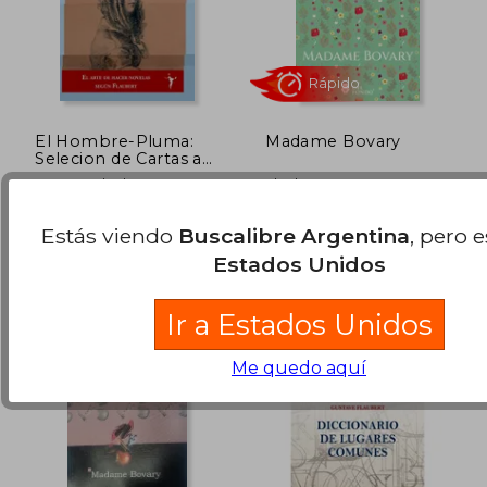
El Hombre-Pluma:
Madame Bovary
Selecion de Cartas a
Louise Colet (2ª Ed. )
Gustave Flaubert
Flaubert, Gustave
Funambulista, 2022, Tapa
Del Fondo Editorial, Tapa
Estás viendo
Buscalibre Argentina
, pero 
Dura, Nuevo
Blanda, Nuevo
Estados Unidos
$ 28.100
$ 48.3
10%
10%
dcto.
dcto.
$ 25.290
$ 43.4
Ir a Estados Unidos
Me quedo aquí