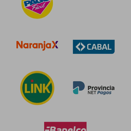
$ 22.360
$ 34.0
10%
10%
dcto.
dcto.
$ 20.124
$ 30.6