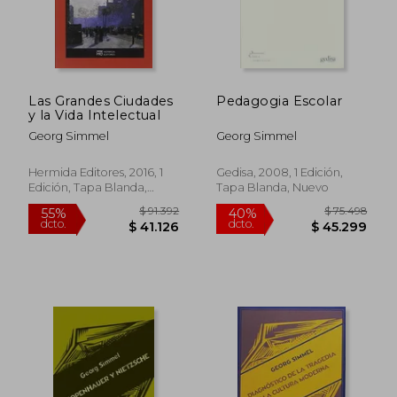
Las Grandes Ciudades
Pedagogia Escolar
y la Vida Intelectual
Georg Simmel
Georg Simmel
Hermida Editores, 2016, 1
Gedisa, 2008, 1 Edición,
Edición, Tapa Blanda,
Tapa Blanda, Nuevo
Nuevo
$ 109.544
$ 60.4
55%
40%
dcto.
dcto.
$ 49.295
$ 36.2