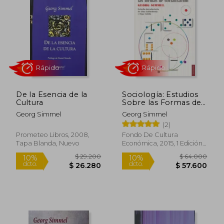
De la Esencia de la
Sociología: Estudios
Cultura
Sobre las Formas de
Socialización
Georg Simmel
Georg Simmel
(2)
Rápido
Rápido
Prometeo Libros, 2008,
Fondo De Cultura
Tapa Blanda, Nuevo
Económica, 2015, 1 Edición,
Tapa Blanda, Nuevo
$ 29.200
$ 64.0