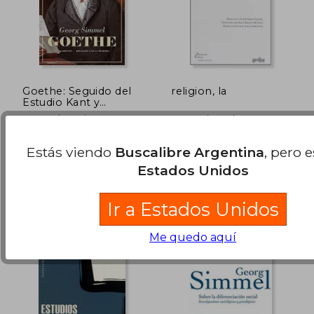
Goethe: Seguido del
religion, la
Estudio Kant y
Goethe Para la
Georg Simmel
Georg Simmel
Historia de la
(2)
Concepción Moderna
del Mundo (Biblioteca
Editorial Renacimiento,
GEDISA, Tapa Blanda,
Estás viendo
Buscalibre Argentina
, pero 
de la Memoria, Serie
2019, 1 Edición, Tapa
Nuevo
Estados Unidos
Menor)
Blanda, Nuevo
$ 25.000
$ 48.0
29%
10%
dcto.
dcto.
$ 17.857
$ 43.2
Ir a Estados Unidos
Me quedo aquí