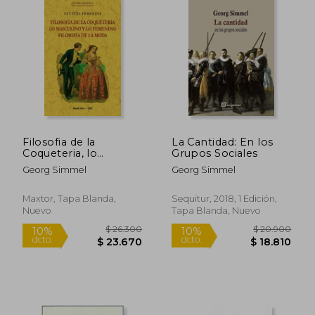
Filosofia de la
La Cantidad: En los
Coqueteria, lo
Grupos Sociales
Masculino y lo
Georg Simmel
Georg Simmel
Femenino, Filosofia
de la Moda
Maxtor, Tapa Blanda,
Sequitur, 2018, 1 Edición,
Nuevo
Tapa Blanda, Nuevo
$ 23.900
$ 13.4
10%
dcto.
$ 21.510
$ 13.0