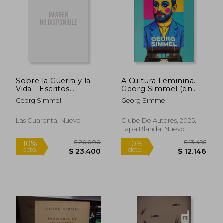
$ 21.900
$ 31.9
10%
10%
dcto.
dcto.
$ 19.710
$ 28.7
Sobre la Guerra y la
A Cultura Feminina.
Vida - Escritos
Georg Simmel (en
Belicistas
Portugués,)
Georg Simmel
Georg Simmel
Las Cuarenta, Nuevo
Clube De Autores, 2025,
Tapa Blanda, Nuevo