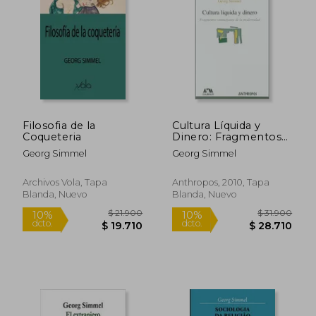
$ 24.800
$ 21.4
10%
dcto.
$ 22.320
$ 20.8
Filosofia de la
Cultura Líquida y
Coqueteria
Dinero: Fragmentos
Simmelianos de la
Georg Simmel
Georg Simmel
Modernidad
Archivos Vola, Tapa
Anthropos, 2010, Tapa
Blanda, Nuevo
Blanda, Nuevo