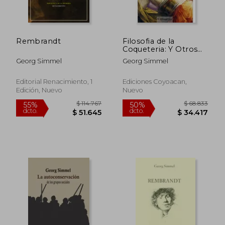
$ 102.052
$ 111.
55%
55%
dcto.
dcto.
$ 45.923
$ 50.1
Rembrandt
Filosofia de la
Coqueteria: Y Otros
Ensayos
Georg Simmel
Georg Simmel
Editorial Renacimiento, 1
Ediciones Coyoacan,
Edición, Nuevo
Nuevo