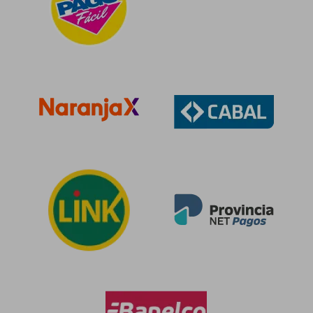
$ 114.767
$ 68.8
55%
50%
dcto.
dcto.
$ 51.645
$ 34.4