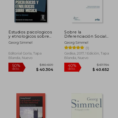
Estudios psicologicos
Sobre la
y etnologicos sobre
Diferenciación Social
musica
(Dimensión Clásica.
Georg Simmel
Georg Simmel
Teoría Social. )
(1)
Editorial Gorla, Tapa
Gedisa, 2017, 1 Edición, Tapa
Blanda, Nuevo
Blanda, Nuevo
$ 70.638
$ 77.9
40%
50%
dcto.
dcto.
$ 42.383
$ 38.9