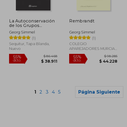
$ 95.416
$ 95.4
55%
55%
dcto.
dcto.
$ 42.937
$ 42.9
La Autoconservación
Rembrandt
de los Grupos
Sociales
Georg Simmel
Georg Simmel
(1)
(1)
Sequitur, Tapa Blanda,
COLEGIO
Nuevo
APAREJADORES MURCIA,
Tapa Blanda, Nuevo
1
2
3
4
5
Página Siguiente