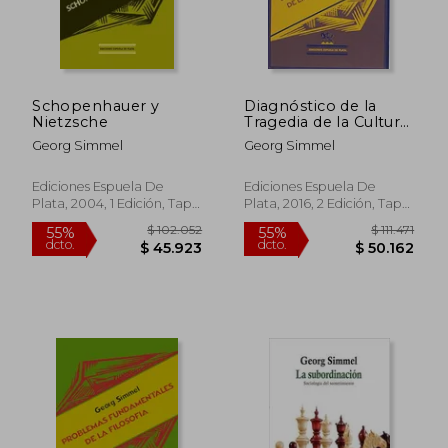
Schopenhauer y
Diagnóstico de la
Nietzsche
Tragedia de la Cultura
Moderna
Georg Simmel
Georg Simmel
Ediciones Espuela De
Ediciones Espuela De
Plata, 2004, 1 Edición, Tapa
Plata, 2016, 2 Edición, Tapa
Blanda, Nuevo
Blanda, Nuevo
$ 80.609
$ 67.7
50%
40%
dcto.
dcto.
$ 40.304
$ 40.6