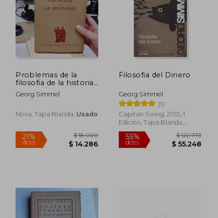
$ 33.900
$ 11.
10%
10%
dcto.
dcto.
$ 30.510
$ 10.3
Problemas de la
Filosofia del Dinero
filosofia de la historia
(det.)
Georg Simmel
Georg Simmel
(1)
Nova, Tapa Blanda,
Usado
Capitan Swing, 2013, 1
Edición, Tapa Blanda,
Nuevo