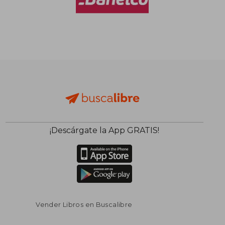
$ 86.468
$ 98.2
55%
55%
dcto.
dcto.
$ 38.911
$ 44.2
¡Descárgate la App GRATIS!
Vender Libros en Buscalibre