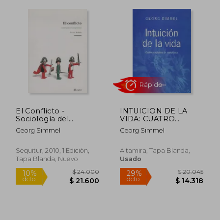
Rápido
El Conflicto -
INTUICION DE LA
Sociología del
VIDA: CUATRO
$ 19.900
$ 27.5
10%
10%
Antagonismo
CAPITULOS DE
dcto.
dcto.
Georg Simmel
Georg Simmel
$ 17.910
$ 24.7
METAFISICA
Sequitur, 2010, 1 Edición,
Altamira, Tapa Blanda,
Tapa Blanda, Nuevo
Usado