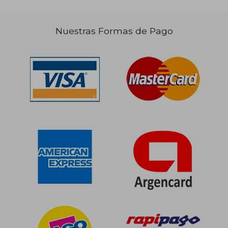
Nuestras Formas de Pago
$ 109.740
$ 102.8
40%
50%
dcto.
dcto.
$ 65.844
$ 51.4