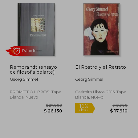
Rápido
Rembrandt (ensayo
El Rostro y el Retrato
de filosofia delarte)
Georg Simmel
Georg Simmel
$ 24.000
$ 20.0
10%
29%
PROMETEO LIBROS, Tapa
Casimiro Libros, 2015, Tapa
dcto.
dcto.
$ 21.600
$ 14.3
Blanda, Nuevo
Blanda, Nuevo