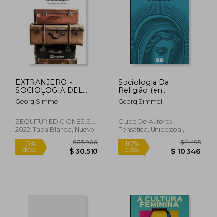
$ 19.900
$ 21.9
10%
10%
dcto.
dcto.
$ 17.910
$ 19.7
EXTRANJERO -
Sociologia Da
SOCIOLOGIA DEL
Religião (en
EXTRAÑO, EL
Portugués)
Georg Simmel
Georg Simmel
SEQUITUR EDICIONES,S.L,
Clube De Autores -
2022, Tapa Blanda, Nuevo
Pensática, Unipessoal,
2024, Tapa Blanda, Nuevo