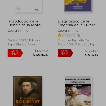
Introduccion a la
Diagnóstico de la
Ciencia de la Moral
Tragedia de la Cultura
Moderna (Biblioteca
Georg Simmel
Georg Simmel
Filosófica)
(1)
Gedisa, 2022, 1 Edición,
Ediciones Espuela De
Tapa Blanda, Nuevo
Plata, 2012, 1ª Edición, Tapa
Blanda, Nuevo