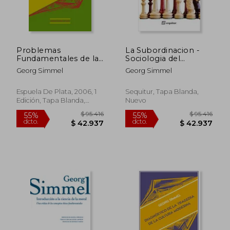
Problemas
La Subordinacion -
Fundamentales de la
Sociologia del
Filosofía. Prólogo de
Sometimiento
Georg Simmel
Georg Simmel
Antonio Molina
Flores
Espuela De Plata, 2006, 1
Sequitur, Tapa Blanda,
Edición, Tapa Blanda,
Nuevo
Nuevo
$ 91.392
$ 75.4
55%
40%
dcto.
dcto.
$ 41.126
$ 45.2