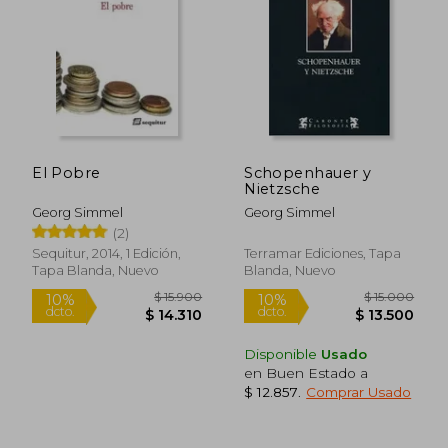
$ 17.500
$ 24.1
10%
10%
dcto.
dcto.
$ 15.750
$ 21.6
El Pobre
Schopenhauer y
Nietzsche
Georg Simmel
Georg Simmel
(2)
Sequitur, 2014, 1 Edición,
Terramar Ediciones, Tapa
Tapa Blanda, Nuevo
Blanda, Nuevo
Disponible
Usado
en Buen Estado a
$ 12.857
.
Comprar Usado