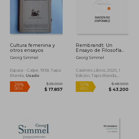
Cultura femenina y
Rembrandt: Un
otros ensayos
Ensayo de Filosofía
$ 26.000
$ 13.4
10%
10%
del Arte (Fuera de
dcto.
dcto.
Georg Simmel
Georg Simmel
$ 23.400
$ 12.1
Coleccion)
Espasa - Calpe, 1938, Tapa
Casimiro Libros, 2020, 1
Blanda,
Usado
Edición, Tapa Blanda,
Nuevo