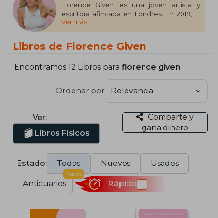
Florence Given es una joven artista y
escritora afincada en Londres. En 2019, la
Ver más
revista Cosmopolitan la designó Influencer
del Año. Ha acudido como invitada al
programa BBC Breakfast para hablar sobre
Libros de Florence Given
el estigma de ser una mujer soltera, y
también a NBC News para defender la
campaña que ella misma lideró contra la
Encontramos 12 Libros para
florence given
serie gordofóbica Insatiable.
Ordenar por
Comparte y
Ver:
gana dinero
Libros Físicos
Estado:
Todos
Nuevos
Usados
Nuevo
Anticuarios
Rápido