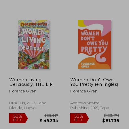
50%
50%
dcto.
dcto.
$ 48.247
$ 49.3
Women Living
Women Don't Owe
Deliciously. THE LIFE-
You Pretty (en Inglés)
CHANGING BOOK
Florence Given
Florence Given
EVERY WOMAN
DESERVES (en
Inglés)
BRAZEN, 2025, Tapa
Andrews McMeel
Blanda, Nuevo
Publishing, 2021, Tapa
Blanda, Nuevo