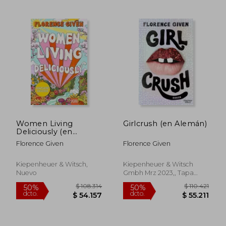
Women Living
Girlcrush (en Alemán)
Deliciously (en
$ 108.655
$ 104.9
50%
50%
Alemán)
Florence Given
Florence Given
dcto.
dcto.
$ 54.328
$ 52.4
Kiepenheuer & Witsch,
Kiepenheuer & Witsch
Nuevo
Gmbh Mrz 2023,, Tapa
Blanda, Nuevo