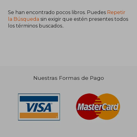
Se han encontrado pocos libros. Puedes
Repetir
la Búsqueda
sin exigir que estén presentes todos
los términos buscados..
Nuestras Formas de Pago
$ 108.314
$ 110.
50%
50%
dcto.
dcto.
$ 54.157
$ 55.2