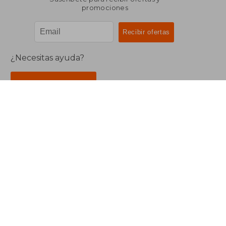
promociones
¿Necesitas ayuda?
Ir a Centro de Soporte
Buscalibre Argentina
Derechos Reservados.
Buscalibre Argentina
|
Buscalibre Chile
|
Buscalibre
Colombia
|
Buscalibre Ecuador
|
Buscalibre España
|
Buscalibre Uruguay
|
Buscalibre México
|
Buscalibre
Perú
|
Buscalibre Estados Unidos
|
Buscalibre Otros
Países
|
Bookdelivery Reino Unido