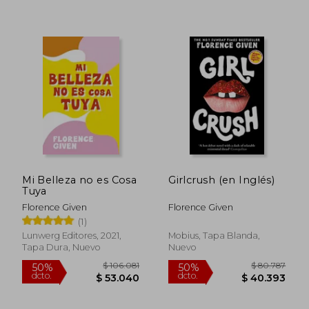
$ 80.787
$ 113.
50%
50%
dcto.
dcto.
$ 40.393
$ 56.9
Mi Belleza no es Cosa
Girlcrush (en Inglés)
Tuya
Florence Given
Florence Given
(1)
Lunwerg Editores, 2021,
Mobius, Tapa Blanda,
Tapa Dura, Nuevo
Nuevo