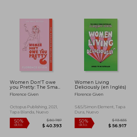
$ 98.667
$ 103.4
50%
50%
dcto.
dcto.
$ 49.334
$ 51.7
Women Don'T owe
Women Living
you Pretty: The Small
Deliciously (en Inglés)
Edition (en Inglés)
Florence Given
Florence Given
Octopus Publishing, 2021,
S&s/Simon Element, Tapa
Tapa Blanda, Nuevo
Dura, Nuevo