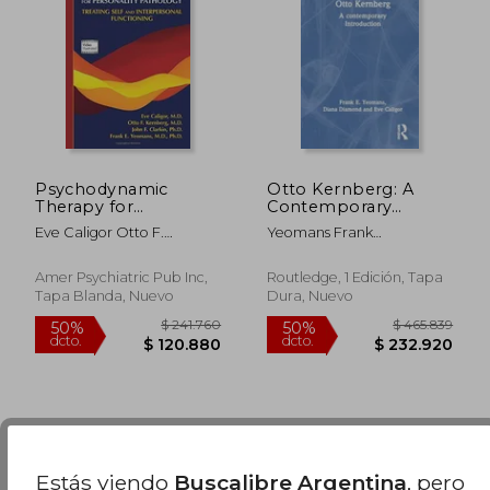
$ 143.568
$ 193.
50%
50%
dcto.
dcto.
$ 71.784
$ 96.6
Psychodynamic
Otto Kernberg: A
Therapy for
Contemporary
Personality
Introduction
Eve Caligor Otto F.
Yeomans Frank
Pathology: Treating
(Routledge
Kernberg John F. Clarkin
E.,Diamond Diana,Caligor
Self and
Introductions to
Frank E. Yeomans
Eve
Interpersonal
Contemporary
Amer Psychiatric Pub Inc,
Routledge, 1 Edición, Tapa
Functioning (en
Psychoanalysis) (en
Tapa Blanda, Nuevo
Dura, Nuevo
Inglés)
Inglés)
Se han encontrado pocos libros. Puedes
Repetir
la Búsqueda
sin exigir que estén presentes todos
Estás viendo
Buscalibre Argentina
, pero