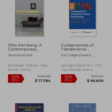
50%
50%
dcto.
dcto.
$ 101.339
$ 135.7
Otto Kernberg: A
Fundamentals of
Contemporary
Transference-
Introduction
Focused
Yeomans Frank
Eve Caligor;Frank E.
(Routledge
Psychotherapy (en
E.,Diamond Diana,Caligor
Yeomans;Richard G. Hersh
Introductions to
Inglés)
Eve
Contemporary
Routledge, 1 Edición, Tapa
Springer Nature B.V., 2017,
Psychoanalysis) (en
Blanda, Nuevo
Tapa Blanda, Nuevo
Inglés)