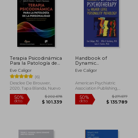
Terapia Psicodinámica
Handbook of
Para la Patología de
Dynamic
la Personalidad.
Psychotherapy for
Eve Caligor
Eve Caligor
Tratamiento del
Higher Level
(6)
Funcionamiento
Personality
Intrapsíquico e
Pathology (en Inglés)
Desclee De Brouwer,
American Psychiatric
Interpersonal
2020, Tapa Blanda, Nuevo
Association Publishing,
2007, 1 Edición, Tapa Dura,
Nuevo
$ 202.678
$ 271.5