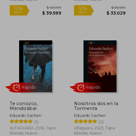
Rápido
Rápido
Te conozco,
Nosotros dos en la
Mendizábal
Tormenta
$ 43.999
$ 36.6
10%
10%
Eduardo Sacheri
Eduardo Sacheri
dcto.
dcto.
$ 39.599
$ 33.0
(1)
(2)
ALFAGUARA, 2016, Tapa
Alfaguara, 2023, Tapa
Blanda, Nuevo
Blanda, Nuevo