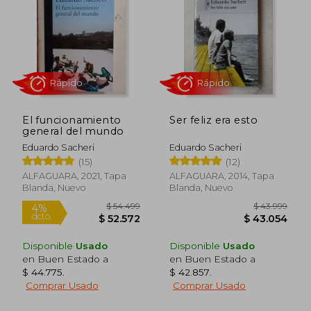
$ 25.499
$ 44.9
10%
10%
dcto.
dcto.
$ 22.949
$ 40.4
El funcionamiento
Ser feliz era esto
general del mundo
Eduardo Sacheri
Eduardo Sacheri
(15)
(12)
ALFAGUARA, 2021, Tapa
ALFAGUARA, 2014, Tapa
Blanda, Nuevo
Blanda, Nuevo
Rápido
Rápido
Disponible
Usado
Disponible
Usado
en Buen Estado a
en Buen Estado a
$ 44.775
.
$ 42.857
.
Comprar Usado
Comprar Usado