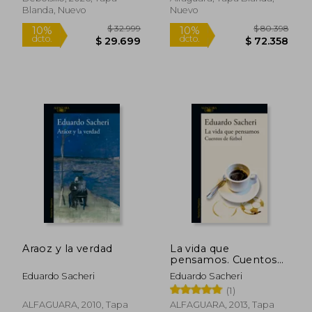
Blanda, Nuevo
Nuevo
Rápido
Araoz y la verdad
La vida que
pensamos. Cuentos
de fútbol
Eduardo Sacheri
Eduardo Sacheri
$ 13.500
$ 86.4
21%
10%
(1)
dcto.
dcto.
$ 10.714
$ 77.8
ALFAGUARA, 2010, Tapa
ALFAGUARA, 2013, Tapa