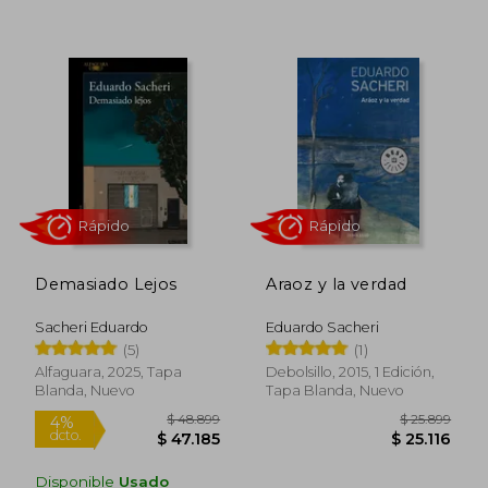
$ 54.499
$ 43.9
4%
dcto.
$ 52.572
$ 43.0
Demasiado Lejos
Araoz y la verdad
Sacheri Eduardo
Eduardo Sacheri
(5)
(1)
Alfaguara, 2025, Tapa
Debolsillo, 2015, 1 Edición,
Blanda, Nuevo
Tapa Blanda, Nuevo
Disponible
Usado