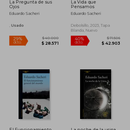
La Pregunta de sus
La Vida que
Ojos
Pensamos
Eduardo Sacheri
Eduardo Sacheri
,
Usado
Debolsillo, 2023, Tapa
Blanda, Nuevo
$ 92.479
$ 94.1
50%
50%
dcto.
dcto.
$ 46.239
$ 47.0
El Funcionamiento
La noche de la usina