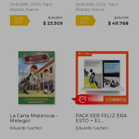
Debolsillo, 2026, Tapa
Debolsillo, 2023, Tapa
Rápido
Rápido
Blanda, Nuevo
Blanda, Nuevo
$ 44.999
$ 54.4
10%
10%
dcto.
dcto.
$ 40.499
$ 49.0
La Carta Misteriosa -
PACK SER FELIZ ERA
Metegol
ESTO + EL
FUNCIONAMIENTO
Eduardo Sacheri
Eduardo Sacheri
GENERAL DEL
MUNDO