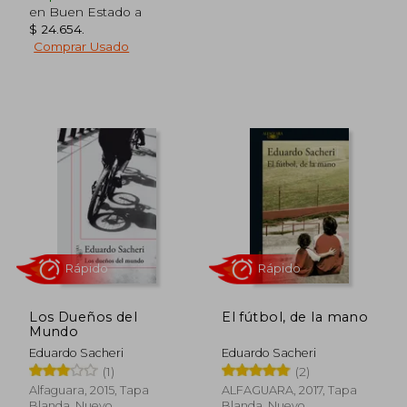
en Buen Estado a
Rápido
Rápido
$ 24.654
.
Comprar Usado
$ 48.899
$ 25.8
4%
dcto.
$ 47.185
$ 25.1
Los Dueños del
El fútbol, de la mano
Mundo
Eduardo Sacheri
Eduardo Sacheri
(1)
(2)
Alfaguara, 2015, Tapa
ALFAGUARA, 2017, Tapa
Blanda, Nuevo
Blanda, Nuevo