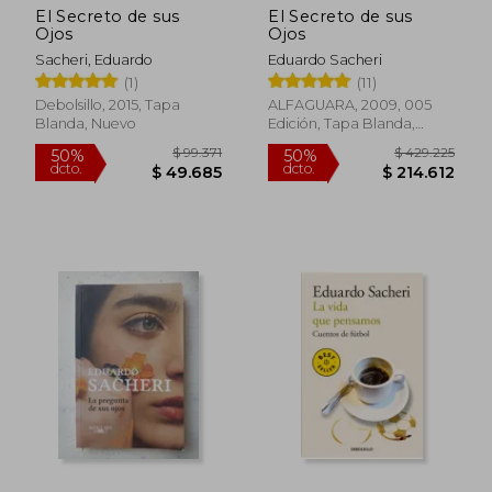
El Secreto de sus
El Secreto de sus
Ojos
Ojos
Sacheri, Eduardo
Eduardo Sacheri
(1)
(11)
Debolsillo, 2015, Tapa
ALFAGUARA, 2009, 005
Blanda, Nuevo
Edición, Tapa Blanda,
Usado
$ 95.237
$ 75.0
50%
29%
dcto.
dcto.
$ 47.618
$ 53.5