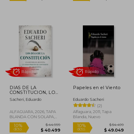
$ 32.999
$ 48.8
10%
10%
dcto.
dcto.
$ 29.699
$ 44.0
DIAS DE LA
Papeles en el Viento
CONSTITUCION, LOS
(MP)
Sacheri, Eduardo
Eduardo Sacheri
(2)
ALFAGUARA, 2026, TAPA
Alfaguara, 2011, Tapa
BLANDA CON SOLAPA,
Blanda, Nuevo
Nuevo
Rápido
Rápido