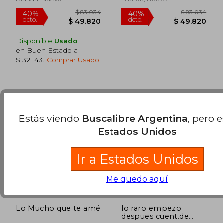
dcto.
dcto.
$ 29.699
$ 72.3
Disponible
Usado
en Buen Estado a
$ 32.143
.
Comprar Usado
Estás viendo
Buscalibre Argentina
, pero 
Estados Unidos
Ir a Estados Unidos
Me quedo aquí
Lo Mucho que te amé
lo raro empezo
despues cuent.de