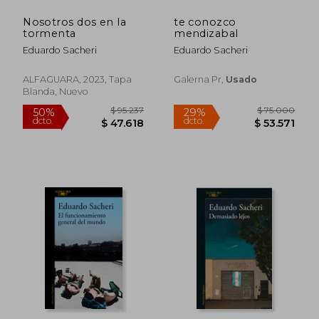
Nosotros dos en la
te conozco
tormenta
mendizabal
Eduardo Sacheri
Eduardo Sacheri
ALFAGUARA, 2023, Tapa
Galerna Pr,
Usado
Blanda, Nuevo
$ 92.479
$ 40.0
50%
29%
dcto.
dcto.
$ 46.239
$ 28.5