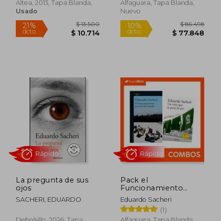
Altea, 2013, Tapa Blanda,
Alfaguara, Tapa Blanda,
Usado
Nuevo
Rápido
Rápido
$ 25.899
$ 55.2
10%
10%
La pregunta de sus
Pack el
dcto.
dcto.
$ 23.309
$ 49.7
ojos
Funcionamiento
General del Mundo +
SACHERI, EDUARDO
Eduardo Sacheri
un Viejo que se Pone
(1)
de pie
Debolsillo, 2026, Tapa
Alfaguara, Tapa Blanda,