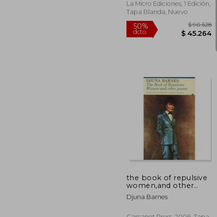
La Micro Ediciones, 1 Edición,
Tapa Blanda, Nuevo
$ 
50%
dcto.
$ 4
the book of repulsive
women,and other
poems (en Inglés)
Djuna Barnes
Carcanet Press, 2006, Tapa