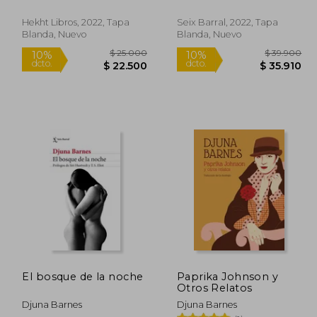
Hekht Libros, 2022, Tapa
Seix Barral, 2022, Tapa
Blanda, Nuevo
Blanda, Nuevo
22.090
$ 25.000
10%
10%
dcto.
dcto.
9.881
$ 22.500
El bosque de la noche
Paprika Johnson y
Otros Relatos
Djuna Barnes
Djuna Barnes