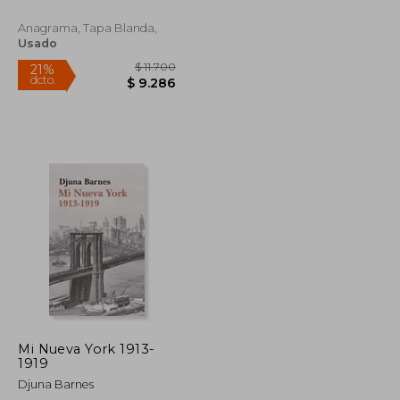
Anagrama, Tapa Blanda,
Usado
$ 39.900
$ 11.700
21%
dcto.
$ 35.910
$ 9.286
Mi Nueva York 1913-
1919
Djuna Barnes