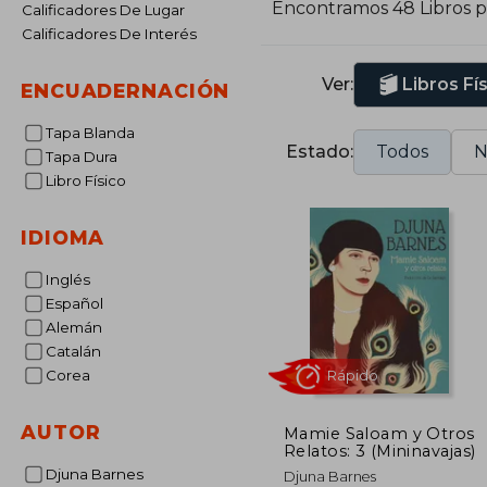
Encontramos 48 Libros 
Calificadores De Lugar
Calificadores De Interés
Ver:
Libros Fí
ENCUADERNACIÓN
Tapa Blanda
Estado:
Todos
N
Tapa Dura
Libro Físico
IDIOMA
Inglés
Español
Alemán
Catalán
Corea
AUTOR
Mamie Saloam y Otros
Relatos: 3 (Mininavajas)
Rápido
Djuna Barnes
Djuna Barnes