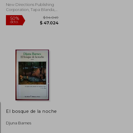
New Directions Publishing
Corporation, Tapa Blanda,
Nuevo
$ 86.730
$ 94.049
50%
dcto.
$ 43.365
$ 47.024
El bosque de la noche
Djuna Barnes