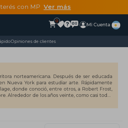
interés con MP
Ver más
0
Mi Cuenta
ápido
Opiniones de clientes
critora norteamericana. Después de ser educada
 en Nueva York para estudiar arte. Rápidamente
age, donde conoció, entre otros, a Robert Frost,
e. Alrededor de los años veinte, como casi todos
arís. Durante los años de entreguerras frecuentó a
tura, desde Charles Chaplin y Marcel Duchamp hasta
o Ernest Hemingway.