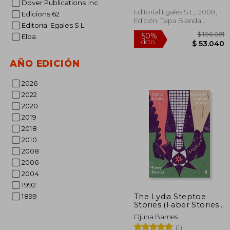
Dover Publications Inc
Editorial Egales S.L., 2008, 1
Edicions 62
Edición, Tapa Blanda,
Editorial Egales S L
Nuevo
Elba
AÑO EDICIÓN
2026
2022
2020
$ 1
50%
2019
dcto.
$ 5
2018
2010
2008
2006
2004
1992
The Lydia Steptoe
1899
Stories (Faber Stories)
(en Inglés)
Djuna Barnes
(1)