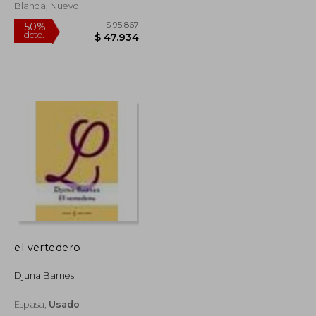
Blanda, Nuevo
el vertedero
$ 91.643
$ 95.867
50%
Djuna Barnes
dcto.
$ 45.821
$ 47.934
Espasa,
Usado