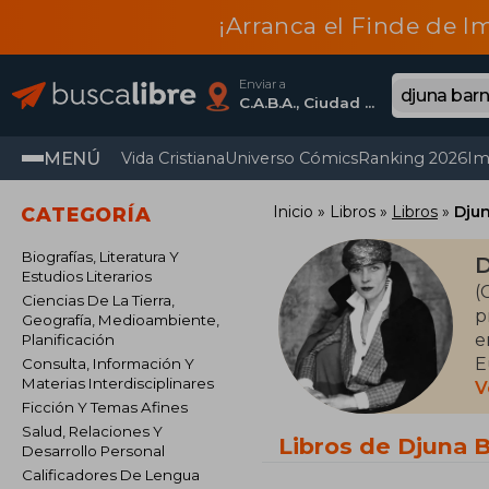
¡Arranca el Finde de I
Enviar a
C.A.B.A., Ciudad Autónoma De Buenos Aires
MENÚ
Vida Cristiana
Universo Cómics
Ranking 2026
Im
Inicio
Libros
Libros
Dju
CATEGORÍA
Biografías, Literatura Y
D
Estudios Literarios
(
Ciencias De La Tierra,
p
Geografía, Medioambiente,
e
Planificación
E
Consulta, Información Y
Materias Interdisciplinares
l
V
Ficción Y Temas Afines
l
Salud, Relaciones Y
J
Libros de Djuna 
Desarrollo Personal
Calificadores De Lengua