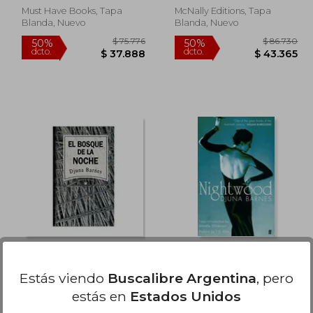
Must Have Books, Tapa
McNally Editions, Tapa
Blanda, Nuevo
Blanda, Nuevo
 74.155
$ 75.776
50%
50%
dcto.
dcto.
7.078
$ 37.888
El Bosque de la Noche
Nightwood
Estás viendo
Buscalibre Argentina
, pero
Barnes, Djuna
Djuna Barnes
estás en
Estados Unidos