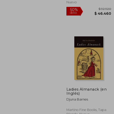
Nuevo
Ladies Almanack (en
Inglés)
$ 
50%
Djuna Barnes
dcto.
$ 4
Martino Fine Books, Tapa