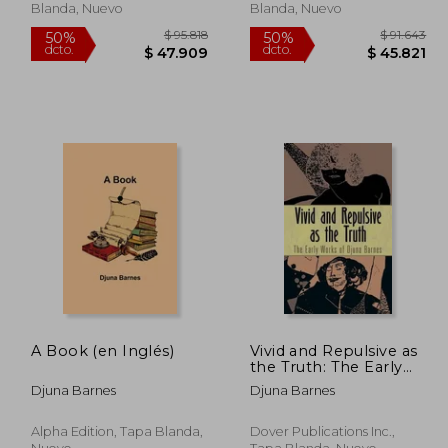
Blanda, Nuevo
Blanda, Nuevo
A Book (en Inglés)
Vivid and Repulsive as
the Truth: The Early
Works of Djuna Barnes
92.920
$ 95.818
50%
50%
Djuna Barnes
Djuna Barnes
dcto.
dcto.
6.460
$ 47.909
Alpha Edition, Tapa Blanda,
Dover Publications Inc.,