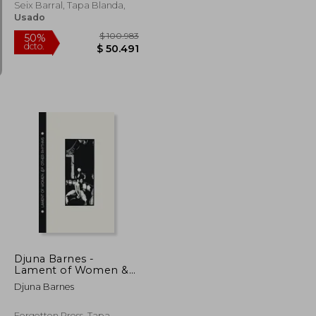
Seix Barral, Tapa Blanda,
Usado
$ 86.018
$ 100.983
50%
dcto.
$ 43.009
$ 50.491
Djuna Barnes -
Lament of Women &
Other Rhythms
Djuna Barnes
(Forgotten Poets) (en
Inglés)
Forgotten Press, Tapa