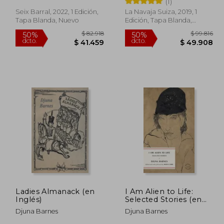
(1)
Seix Barral, 2022, 1 Edición,
La Navaja Suiza, 2019, 1
Tapa Blanda, Nuevo
Edición, Tapa Blanda,
Nuevo
06.081
$ 82.918
50%
50%
dcto.
dcto.
3.040
$ 41.459
Ladies Almanack (en
I Am Alien to Life:
Inglés)
Selected Stories (en
Inglés)
Djuna Barnes
Djuna Barnes