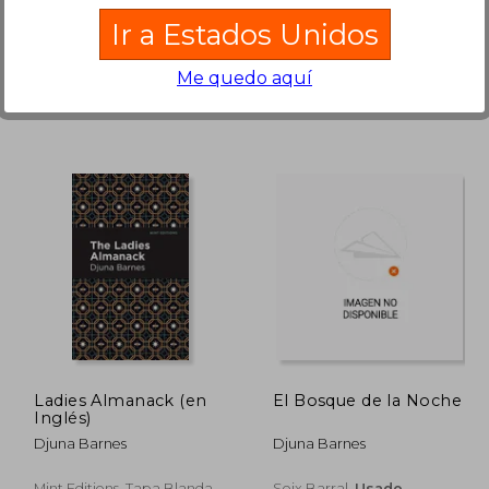
-,, Tapa Dura,
Usado
Faber And Faber, Tapa
Ir a Estados Unidos
Blanda, Nuevo
Me quedo aquí
90.528
$ 84.610
50%
50%
dcto.
dcto.
5.264
$ 42.305
Ladies Almanack (en
El Bosque de la Noche
Inglés)
Djuna Barnes
Djuna Barnes
Mint Editions, Tapa Blanda,
Seix Barral,
Usado