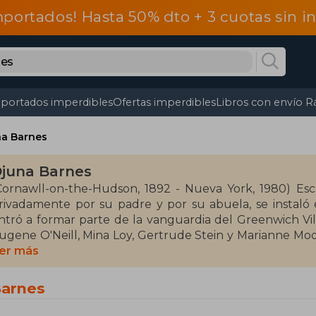
mportados! Hasta 50% dto + 3 cuotas sin 
portados imperdibles
Ofertas imperdibles
Libros con envío R
na Barnes
juna Barnes
Cornawll-on-the-Hudson, 1892 - Nueva York, 1980) Es
rivadamente por su padre y por su abuela, se instaló
ntró a formar parte de la vanguardia del Greenwich Vill
ugene O'Neill, Mina Loy, Gertrude Stein y Marianne Moor
os artistas y escritores norteamericanos, se trasladó a P
er más
as principales figuras del mundo del cine y de la litera
ames Joyce, Ezra Pound, Alexis Carrel, Samuel Beckett 
Barnes