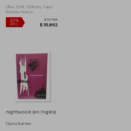
Elba, 2018, 1 Edición, Tapa
Blanda, Nuevo
$ 99.816
$ 111.783
50%
dcto.
$ 49.908
$ 55.892
nightwood (en Inglés)
Djuna Barnes