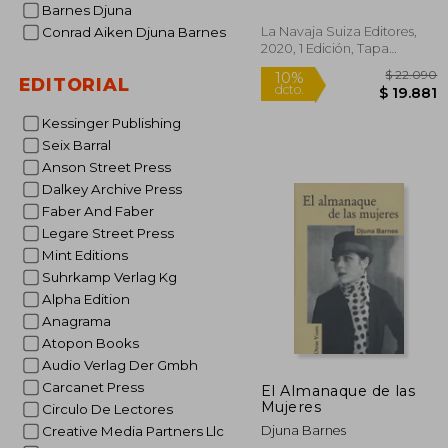
Barnes Djuna
La Navaja Suiza Editores,
Conrad Aiken Djuna Barnes
2020, 1 Edición, Tapa
Blanda, Nuevo
EDITORIAL
Kessinger Publishing
Seix Barral
Anson Street Press
$ 
10%
Dalkey Archive Press
dcto.
$ 1
Faber And Faber
Legare Street Press
Mint Editions
Suhrkamp Verlag Kg
Alpha Edition
Anagrama
Atopon Books
Audio Verlag Der Gmbh
Carcanet Press
El Almanaque de las
Mujeres
Circulo De Lectores
Djuna Barnes
Creative Media Partners Llc