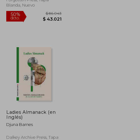
Blanda, Nuevo
$ 93.034
$ 86.043
50%
Ladies Almanack (en
dcto.
$ 46.517
$ 43.021
Inglés)
Djuna Barnes
Dalkey Archive Press, Tapa