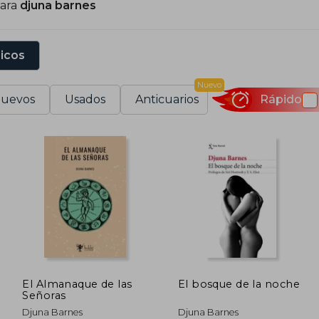
para
djuna barnes
sicos
Nuevo
uevos
Usados
Anticuarios
Rápido
El Almanaque de las
El bosque de la noche
Señoras
Djuna Barnes
Djuna Barnes