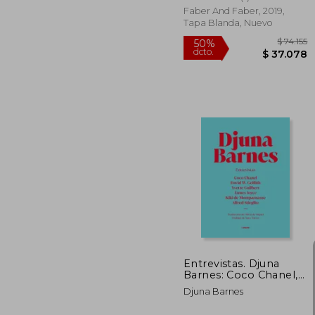
Faber And Faber, 2019,
Tapa Blanda, Nuevo
$
50%
dcto.
$ 3
Entrevistas. Djuna
Barnes: Coco Chanel,
David w. Griffith,
Djuna Barnes
Yvette Guilbert, James
Joyce