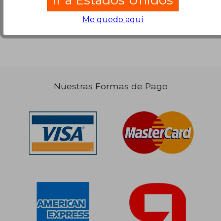
los términos buscados..
Me quedo aquí
$ 127.033
50%
dcto.
$ 63.517
Nuestras Formas de Pago