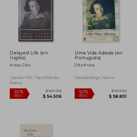
$ 110.789
$ 95.7
50%
50%
dcto.
dcto.
$ 55.395
$ 47.8
Delayed Life (en
Uma Vida Adiada (en
Inglés)
Portugués)
Kraus, Dita
Dita Kraus
Square Fish, Tapa Blanda,
Desassossego, Nuevo
Nuevo