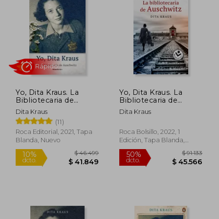
donde relata su extraordinaria historia de
supervivencia, amor y esperanza,
inspirando a generaciones alrededor del
mundo.
Yo, Dita Kraus. La
Yo, Dita Kraus. La
Bibliotecaria de
Bibliotecaria de
Auschwitz
Auschwitz
Dita Kraus
Dita Kraus
(11)
Rápido
Roca Editorial, 2021, Tapa
Roca Bolsillo, 2022, 1
Blanda, Nuevo
Edición, Tapa Blanda,
Nuevo
$ 46.499
$ 91.