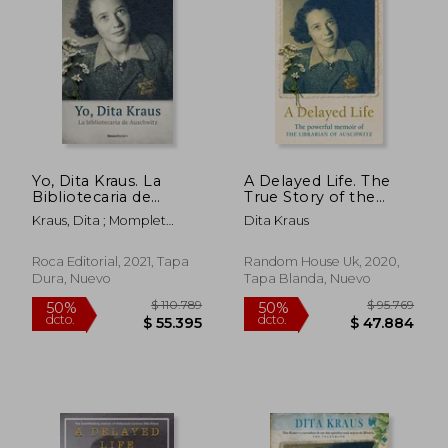
10%
50%
dcto.
dcto.
$ 41.849
$ 45.5
Yo, Dita Kraus. La
A Delayed Life. The
Bibliotecaria de
True Story of the
Auschwitz
Librarian of Auschwitz
Kraus, Dita ; Momplet
Dita Kraus
(en Inglés)
Chico, Ana
Roca Editorial, 2021, Tapa
Random House Uk, 2020,
Dura, Nuevo
Tapa Blanda, Nuevo