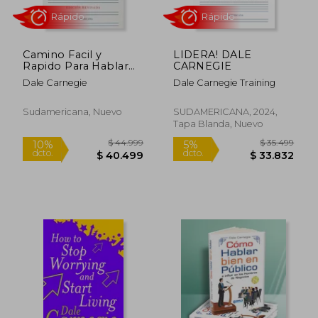
$ 35.499
$ 74.2
10%
50%
dcto.
dcto.
$ 31.949
$ 37.1
Camino Facil y
LIDERA! DALE
Rapido Para Hablar
CARNEGIE
Eficaz
Dale Carnegie
Dale Carnegie Training
Sudamericana, Nuevo
SUDAMERICANA, 2024,
Tapa Blanda, Nuevo
Rápido