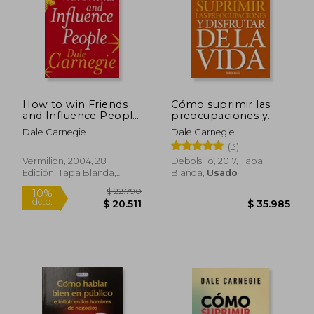
How to win Friends
Cómo suprimir las
$ 44.999
$ 47.4
and Influence People
preocupaciones y
10%
dcto.
(en Inglés)
disfrutar de la vida
$ 43.890
$ 42.7
Dale Carnegie
Dale Carnegie
(3)
Vermilion, 2004, 28
Debolsillo, 2017, Tapa
Edición, Tapa Blanda,
Blanda,
Usado
Nuevo