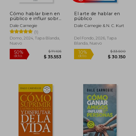
Cómo hablar bien en
El arte de hablar en
público e influir sobre
público
personas de negocios
Dale Carnegie
Dale Carnegie & N. C. Kurt
(1)
Domo, 2024, Tapa Blanda,
Del Fondo, 2026, Tapa
Nuevo
Blanda, Nuevo
$ 85.308
50%
dcto.
$ 42.654
$ 16.4