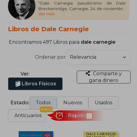
"Dale Carnegie (seudónimo de Dale
Breckenridge, Carnegie, 24 de noviembre
Ver más
de 1888 - 1 de noviembre de 1955) fue un
empresario y escritor estadounidense de
libros que tratan sobre relaciones
Libros de Dale Carnegie
humanas y comunicación eficaz.
Carnegie fue promotor de lo que en la
Encontramos 497 Libros para
dale carnegie
actualidad se conoce como asunción de
responsabilidades, aunque esto solo
Ordenar por
aparece puntualmente en sus escritos.
Una de las ideas centrales de sus libros es
que resulta posible cambiar el
Comparte y
Ver:
comportamiento de los demás si
gana dinero
cambiamos nuestra actitud hacia ellos."
Libros Físicos
Estado:
Todos
Nuevos
Usados
Nuevo
Anticuarios
Rápido