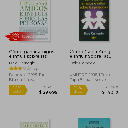
10%
10%
dcto.
dcto.
$ 22.050
$ 24.8
Cómo ganar amigos
Como Ganar Amigos
e influir sobre las
e Influir Sobre las
personas. Actualizada
Personas
Dale Carnegie
Dale Carnegie
para la próxima
(2)
generación de líderes
Debolsillo, 2025, Tapa
UNILIBRO, 1995, 1 Edición,
Blanda, Nuevo
Tapa Blanda, Nuevo
Rápido