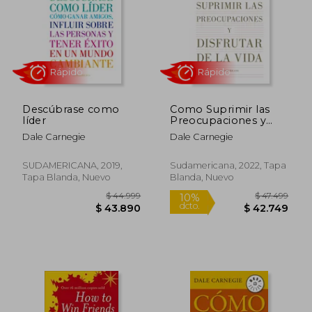
$ 35.499
$ 41.5
4%
4%
dcto.
dcto.
$ 34.057
$ 39.9
Descúbrase como
Como Suprimir las
líder
Preocupaciones y
Disfrutar la Vida
Dale Carnegie
Dale Carnegie
SUDAMERICANA, 2019,
Sudamericana, 2022, Tapa
Tapa Blanda, Nuevo
Blanda, Nuevo
Rápido
Rápido