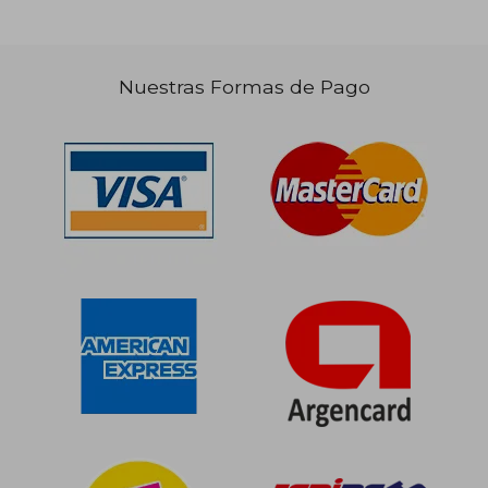
Nuestras Formas de Pago
$ 112.799
$ 35.4
50%
10%
dcto.
dcto.
$ 56.399
$ 31.9