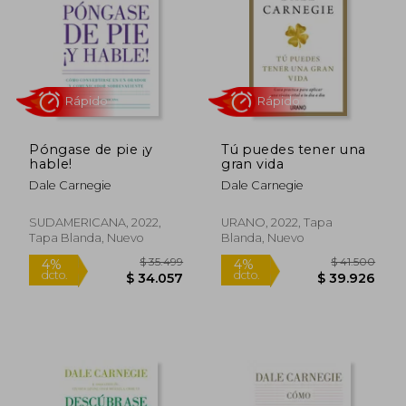
$ 44.999
$ 19.9
4%
10%
dcto.
dcto.
$ 43.204
$ 17.9
Póngase de pie ¡y
Tú puedes tener una
hable!
gran vida
Dale Carnegie
Dale Carnegie
SUDAMERICANA, 2022,
URANO, 2022, Tapa
Tapa Blanda, Nuevo
Blanda, Nuevo
Rápido
Rápido