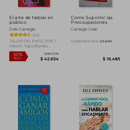
El arte de hablar en
Como Suprimir las
público
Preocupaciones
Dale Carnegie
Carnegie Dale
(10)
$ 44.999
$ 35.4
10%
5%
dcto.
dcto.
$ 40.499
$ 33.8
TALLER DEL EXITO, 2019, 1
Sudamericana,
Usado
Edición, Tapa Blanda,
Nuevo