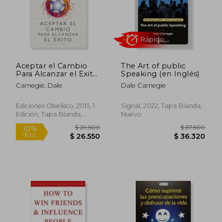
Rápido
Aceptar el Cambio
The Art of public
Para Alcanzar el Exito
Speaking (en Inglés)
= Embrace Change
Carnegie, Dale
Dale Carnegie
for Success
Ediciones Obelisco, 2013, 1
Signal, 2022, Tapa Blanda,
Edición, Tapa Blanda,
Nuevo
$ 15.900
$ 35.5
10%
10%
Nuevo
dcto.
dcto.
$ 14.310
$ 32.0