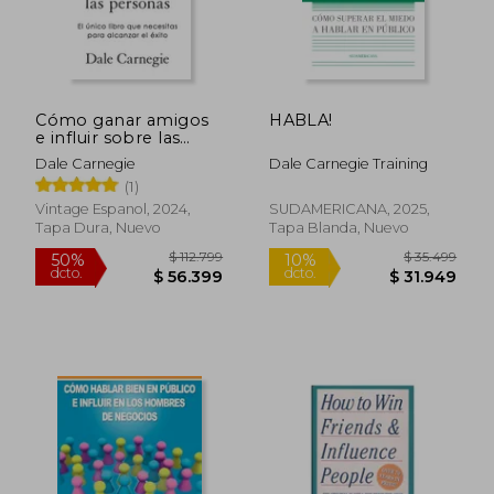
Cómo ganar amigos
HABLA!
e influir sobre las
personas (Edición de
Dale Carnegie
Dale Carnegie Training
regalo)
(1)
Vintage Espanol, 2024,
SUDAMERICANA, 2025,
Tapa Dura, Nuevo
Tapa Blanda, Nuevo
$ 87.918
$ 18.0
50%
21%
dcto.
dcto.
$ 43.959
$ 14.2