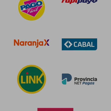
$ 122.442
$ 82.4
50%
50%
dcto.
dcto.
$ 61.221
$ 41.2