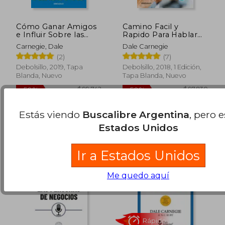
Cómo Ganar Amigos
Camino Facil y
e Influir Sobre las
Rapido Para Hablar
Personas
Eficaz
Carnegie, Dale
Dale Carnegie
(2)
(7)
Debolsillo, 2019, Tapa
Debolsillo, 2018, 1 Edición,
Blanda, Nuevo
Tapa Blanda, Nuevo
$ 22.790
$ 74.2
10%
50%
dcto.
dcto.
$ 20.511
$ 37.1
Estás viendo
Buscalibre Argentina
, pero 
Estados Unidos
Ir a Estados Unidos
Me quedo aquí