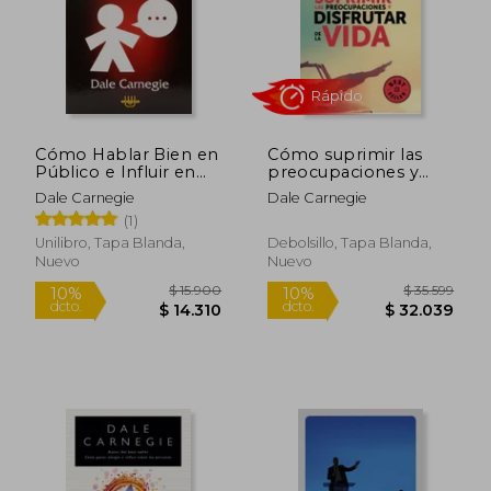
Cómo Hablar Bien en
Cómo suprimir las
Público e Influir en
preocupaciones y
los Hombres de
disfrutar de la vida
Dale Carnegie
Dale Carnegie
Negocios
(1)
$ 22.790
10%
dcto.
$ 20.511
$ 35.9
Unilibro, Tapa Blanda,
Debolsillo, Tapa Blanda,
Nuevo
Nuevo