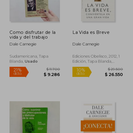
Como disfrutar de la
La Vida es Breve
vida y del trabajo
Dale Carnegie
Dale Carnegie
Rápido
Sudamericana, Tapa
Ediciones Obelisco, 2012, 1
Blanda,
Usado
Edición, Tapa Blanda,
Nuevo
$ 27.200
$ 27.3
10%
10%
dcto.
dcto.
$ 24.480
$ 24.5