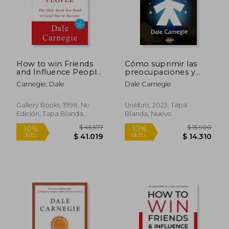
Rápido
How to win Friends
Cómo suprimir las
and Influence People
preocupaciones y
(en Inglés)
disfrutar de la vida
Carnegie, Dale
Dale Carnegie
Gallery Books, 1998, No
Unilibro, 2023, Tapa
Edición, Tapa Blanda,
Blanda, Nuevo
Nuevo
$ 29.500
$ 37.5
10%
dcto.
$ 26.550
$ 36.3