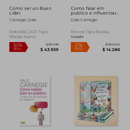
Cómo ser un Buen
Como falar em
Líder
publico e influenciar
pessoas no mundo
Carnegie, Dale
Dale Carnegie
dos negocios (det.)
Rápido
(en Portugués)
Debolsillo, 2021, Tapa
Record, Tapa Blanda,
Blanda, Nuevo
Usado
$ 71.105
$ 33.5
50%
10%
dcto.
dcto.
$ 35.553
$ 30.1