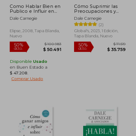
Como Hablar Bien en
Cómo Suprimir las
Publico e Influir en
Preocupaciones y
los Hombres de
Disfrutar de la Vida
Dale Carnegie
Dale Carnegie
Negocios
(2)
Elipse, 2008, Tapa Blanda,
Global's, 2023, 1 Edición,
Nuevo
Tapa Blanda, Nuevo
Disponible
Usado
en Buen Estado a
$ 47.208
.
Comprar Usado
$ 77.172
$ 68.0
50%
40%
dcto.
dcto.
$ 38.586
$ 40.8