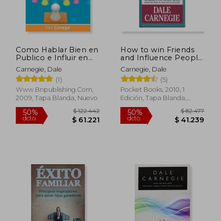
Como Hablar Bien en
How to win Friends
Publico e Influir en
and Influence People
los Hombres de
(Pocket Books) (en
Carnegie, Dale
Carnegie, Dale
Negocios por Dale
Inglés)
(1)
(5)
Carnegie Autor de
Como Ganar Amigos
Www.bnpublishing.com,
Pocket Books, 2010, 1
2009, Tapa Blanda, Nuevo
Edición, Tapa Blanda,
Nuevo
$ 100.983
$ 71.
50%
50%
dcto.
dcto.
$ 50.491
$ 35.7