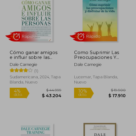
$ 32.999
$ 15.9
10%
10%
dcto.
dcto.
$ 29.699
$ 14.3
Cómo ganar amigos
Como Suprimir Las
e influir sobre las
Preocupaciones Y
personas
Disfrutar De La Vida
Dale Carnegie
Dale Carnegie
(1)
Sudamericana, 2024, Tapa
Lucemar, Tapa Blanda,
Blanda, Nuevo
Nuevo
Rápido
Rápido