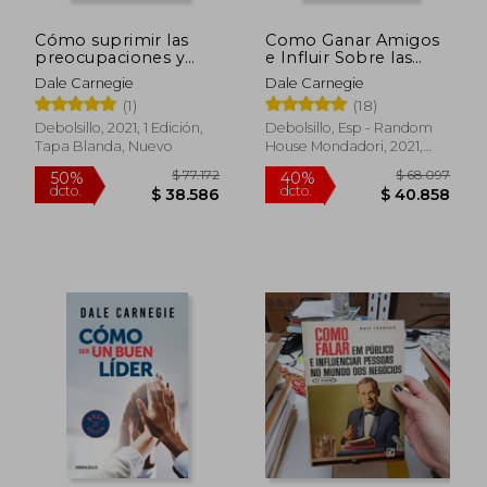
Cómo suprimir las
Como Ganar Amigos
preocupaciones y
e Influir Sobre las
disfrutar de la vida
personas
Dale Carnegie
Dale Carnegie
(1)
(18)
Debolsillo, 2021, 1 Edición,
Debolsillo, Esp - Random
Tapa Blanda, Nuevo
House Mondadori, 2021,
Tapa Blanda, Nuevo
$ 99.742
$ 97.8
50%
50%
dcto.
dcto.
$ 49.871
$ 48.9