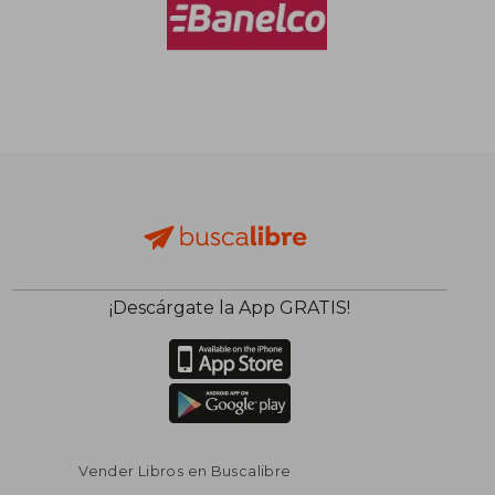
$ 66.555
$ 103.5
50%
50%
dcto.
dcto.
$ 33.277
$ 51.7
¡Descárgate la App GRATIS!
Vender Libros en Buscalibre