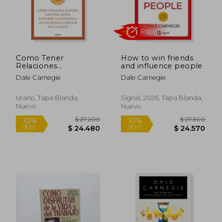
Como Tener
How to win friends
Relaciones
and influence people
Gratificantes, Ganarse
Dale Carnegie
Dale Carnegie
la Confianza de los
Demas e Influir en la
Gente
Urano, Tapa Blanda,
Signal, 2026, Tapa Blanda,
Nuevo
Nuevo
$ 45.577
$ 15.9
10%
10%
dcto.
dcto.
$ 41.019
$ 14.3