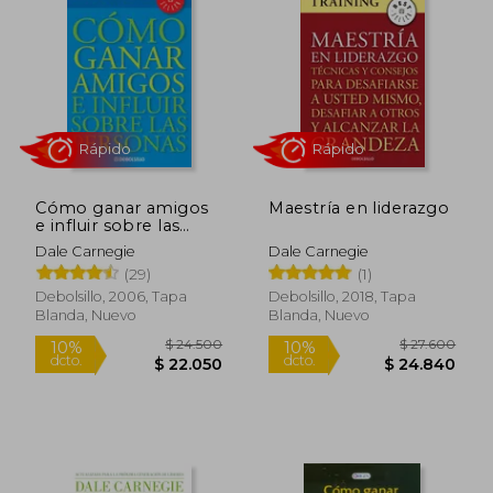
Cómo ganar amigos
Maestría en liderazgo
e influir sobre las
personas
Dale Carnegie
Dale Carnegie
(29)
(1)
Rápido
Rápido
Debolsillo, 2006, Tapa
Debolsillo, 2018, Tapa
Blanda, Nuevo
Blanda, Nuevo
$ 24.500
$ 27.6