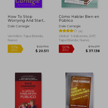
How To Stop
Cómo Hablar Bien en
$ 44.999
$ 88.6
Worrying And Start
Público
10%
50%
dcto.
dcto.
Living
$ 40.499
$ 44.3
Dale Carnegie
Dale Carnegie
(4)
Vermilion, Tapa Blanda,
Global´S Ediciones, 2017,
Nuevo
Tapa Blanda, Nuevo
Rápido
Rápido