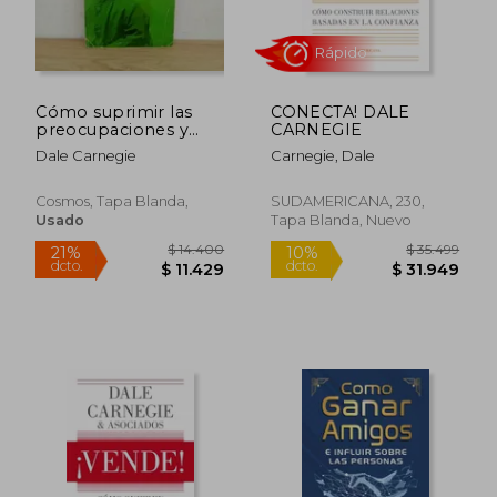
Cómo suprimir las
CONECTA! DALE
preocupaciones y
CARNEGIE
disfrutar de la vida
Dale Carnegie
Carnegie, Dale
Cosmos, Tapa Blanda,
SUDAMERICANA, 230,
Usado
Tapa Blanda, Nuevo
$ 11.700
$ 29.5
21%
10%
dcto.
dcto.
$ 9.286
$ 26.5