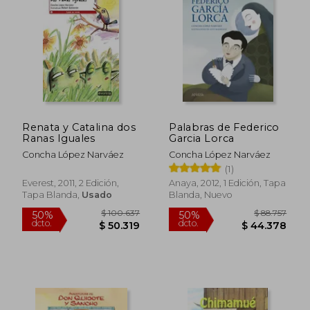
Renata y Catalina dos
Palabras de Federico
Ranas Iguales
Garcia Lorca
Concha López Narváez
Concha López Narváez
(1)
$ 87.331
$ 84.7
50%
50%
Everest, 2011, 2 Edición,
Anaya, 2012, 1 Edición, Tapa
dcto.
dcto.
$ 43.666
$ 42.3
Tapa Blanda,
Usado
Blanda, Nuevo