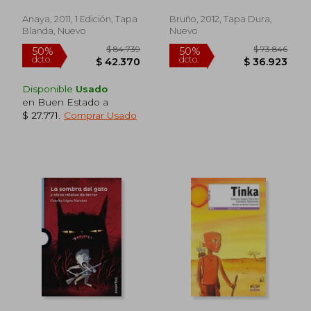
Ilustrados)
Anaya, 2011, 1 Edición, Tapa
Bruño, 2012, Tapa Dura,
Blanda, Nuevo
Nuevo
Disponible
Usado
en Buen Estado a
$ 27.771
.
Comprar Usado
$ 78.432
$ 84.7
50%
50%
dcto.
dcto.
$ 39.216
$ 42.3