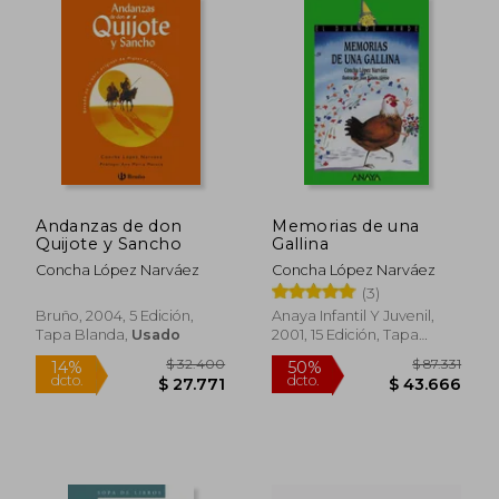
$ 11.700
$ 27.0
21%
10%
dcto.
dcto.
$ 9.286
$ 24.3
Andanzas de don
Memorias de una
Quijote y Sancho
Gallina
Concha López Narváez
Concha López Narváez
(3)
Bruño, 2004, 5 Edición,
Anaya Infantil Y Juvenil,
Tapa Blanda,
Usado
2001, 15 Edición, Tapa
Blanda, Nuevo