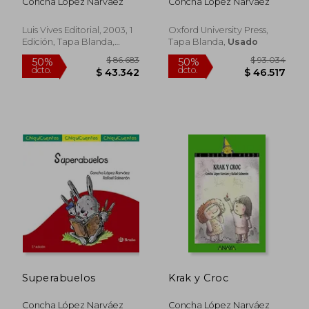
Concha Lopez Narvaez
Concha López Narváez
Luis Vives Editorial, 2003, 1
Oxford University Press,
Edición, Tapa Blanda,
Tapa Blanda,
Usado
Usado
$ 77.438
$ 81.3
50%
50%
dcto.
dcto.
$ 38.719
$ 40.6
Superabuelos
Krak y Croc
Concha López Narváez
Concha López Narváez