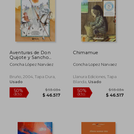
Aventuras de Don
Chimamue
Quijote y Sancho
(Castellano - Bruño -
Concha López Narváez
Concha Lopez Narvaez
Albumes - Quijote)
Bruño, 2004, Tapa Dura,
Llanura Ediciones, Tapa
Usado
Blanda,
Usado
$ 83.573
$ 86.1
50%
50%
dcto.
dcto.
$ 41.786
$ 43.0