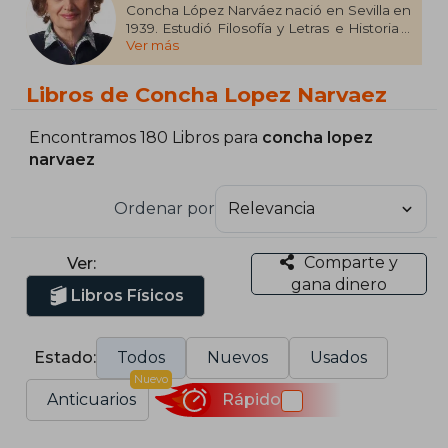
Concha López Narváez nació en Sevilla en
1939. Estudió Filosofía y Letras e Historia y
Ver más
fue profesora, hasta que se entregó por
completo a escribir obras infantiles y
juveniles. Fue presidenta durante tres años
Libros de Concha Lopez Narvaez
de la Asoc. Española de Amigos del Libro
Infantil y Juvenil y vicepresidenta de la
Sección Española del Ibby. Galardonada
Encontramos 180 Libros para
concha lopez
con numerosos premios, como el Premio
narvaez
Lazarillo 1984, Lista de Honor del Ibby 1986
y Premio de Literatura Infantil y Juvenil
Ordenar por
Cervantes Chico 1996 por el conjunto de
su obra, entre otros.
Comparte y
Ver:
gana dinero
Libros Físicos
Estado:
Todos
Nuevos
Usados
Nuevo
Anticuarios
Rápido