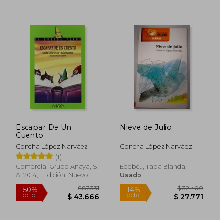
Escapar De Un
Nieve de Julio
Cuento
Concha López Narváez
Concha López Narváez
(1)
$ 94.719
$ 32.4
50%
14%
Comercial Grupo Anaya, S.
Edebé.,, Tapa Blanda,
dcto.
dcto.
$ 47.359
$ 27.7
A, 2014, 1 Edición, Nuevo
Usado