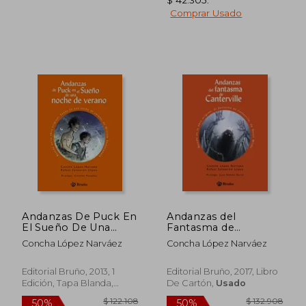
Comprar Usado
$ 99.688
$ 86.1
40%
50%
dcto.
dcto.
$ 59.813
$ 43.0
Andanzas De Puck En
Andanzas del
El Sueño De Una
Fantasma de
Noche De Verano
Canterville
Concha López Narváez
Concha López Narváez
(Castellano - Bruño -
Andanzas)
Editorial Bruño, 2013, 1
Editorial Bruño, 2017, Libro
Edición, Tapa Blanda,
De Cartón,
Usado
Usado