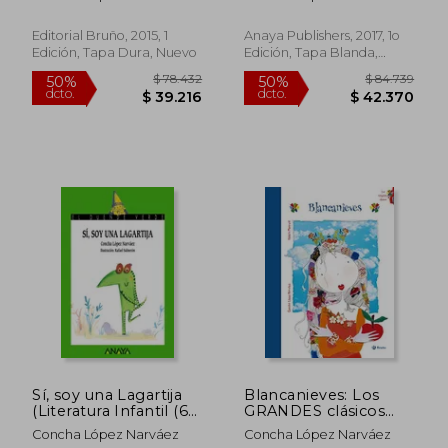
Editorial Bruño, 2015, 1
Anaya Publishers, 2017, 1o
Edición, Tapa Dura, Nuevo
Edición, Tapa Blanda,
Nuevo
$ 86.683
$ 93.0
50%
50%
dcto.
dcto.
$ 43.342
$ 46.5
Sí, soy una Lagartija
Blancanieves: Los
(Literatura Infantil (6-
GRANDES clásicos
11 Años) - el Duende
(Castellano - Bruño -
Concha López Narváez
Concha López Narváez
Verde)
Albumes - Albumes