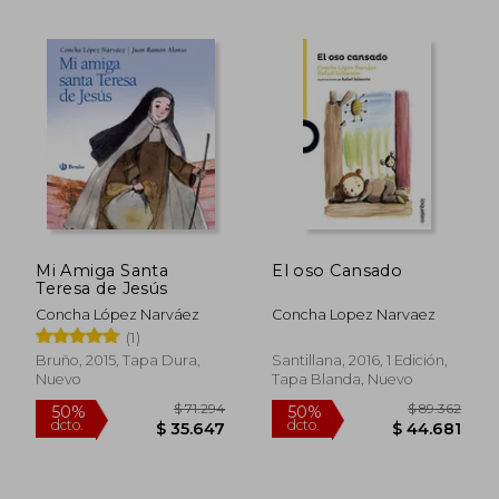
Mi Amiga Santa
El oso Cansado
Teresa de Jesús
Concha López Narváez
Concha Lopez Narvaez
(1)
Bruño, 2015, Tapa Dura,
Santillana, 2016, 1 Edición,
Nuevo
Tapa Blanda, Nuevo
$ 62.156
$ 65.5
40%
40%
dcto.
dcto.
$ 37.293
$ 39.3