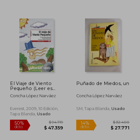
El Viaje de Viento
Puñado de Miedos, un
Pequeño (Leer es
$ 32.400
$ 81.3
14%
50%
Vivir)
Concha López Narváez
Concha López Narváez
dcto.
dcto.
$ 27.771
$ 40.6
Everest, 2009, 10 Edición,
SM, Tapa Blanda,
Usado
Tapa Blanda,
Usado