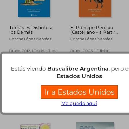
Tomás es Distinto a
El Príncipe Perdido
$ 93.811
$ 88.6
50%
50%
los Demás
(Castellano - a Partir
dcto.
dcto.
$ 46.906
$ 44.3
de 8 Años - Altamar)
Concha López Narváez
Concha López Narváez
Bruño, 2012, 1 Edición, Tapa
Bruño, 2006, 1 Edición,
Blanda, Nuevo
Tapa Blanda, Nuevo
Estás viendo
Buscalibre Argentina
, pero 
Estados Unidos
Disponible
Usado
en Buen Estado a
Ir a Estados Unidos
$ 40.555
.
Comprar Usado
Me quedo aquí