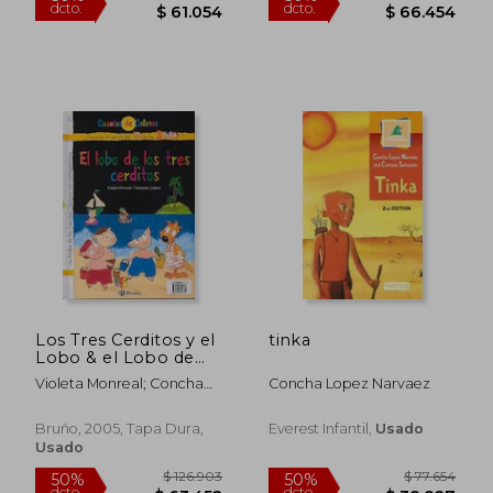
$ 87.331
$ 99.8
50%
50%
dcto.
dcto.
$ 43.666
$ 49.9
Los Tres Cerditos y el
tinka
Lobo & el Lobo de
los Tres Cerditos
Violeta Monreal; Concha
Concha Lopez Narvaez
López Narváez
Bruño, 2005, Tapa Dura,
Everest Infantil,
Usado
Usado