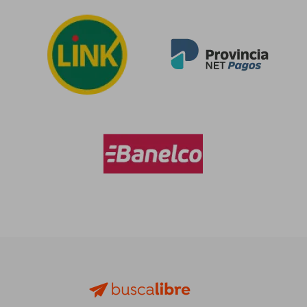
$ 63.452
$ 38.8