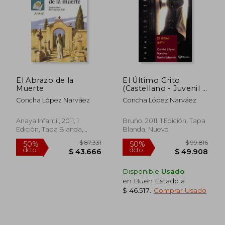
dcto.
dcto.
$ 50.319
$ 44.3
El Abrazo de la
El Último Grito
Muerte
(Castellano - Juvenil -
Paralelo Cero)
Concha López Narváez
Concha López Narváez
Anaya Infantil, 2011, 1
Bruño, 2011, 1 Edición, Tapa
Edición, Tapa Blanda,
Blanda, Nuevo
Nuevo
Disponible
Usado
en Buen Estado a
$ 46.517
.
Comprar Usado