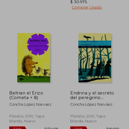
$ 30.975
.
$ 71.294
$ 89.3
50%
50%
Comprar Usado
dcto.
dcto.
$ 35.647
$ 44.6
Beltran el Erizo
Endrina y el secreto
(Cometa + 8)
del peregrino
(Cuatrovientos +12)
Concha Lopez Narvaez
Concha López Narváez
Planeta, 2010, Tapa
Planeta, 2010, Tapa
Blanda, Nuevo
Blanda, Nuevo