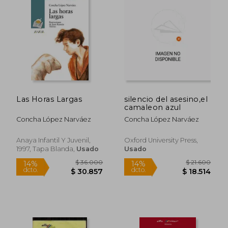
$ 32.400
$ 87.3
14%
50%
dcto.
dcto.
$ 27.771
$ 43.6
Las Horas Largas
silencio del asesino,el
camaleon azul
Concha López Narváez
Concha López Narváez
Anaya Infantil Y Juvenil,
Oxford University Press,
1997, Tapa Blanda,
Usado
Usado