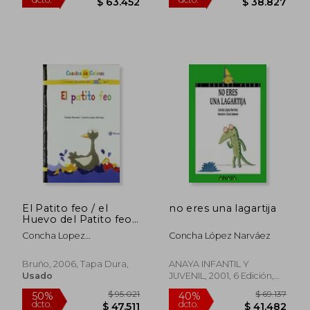
$ 89.788
$ 90.9
50%
50%
dcto.
dcto.
$ 44.894
$ 45.4
El Patito feo / el
no eres una lagartija
Huevo del Patito feo
(Castellano - Bruño -
Concha Lopez
Concha López Narváez
Cuentos de Colores -
Narvaez,Fernando Lalana
Albumes Dobles
Cuentos de Colores)
Bruño, 2006, Tapa Dura,
ANAYA INFANTIL Y
Usado
JUVENIL, 2001, 6 Edición,
Nuevo