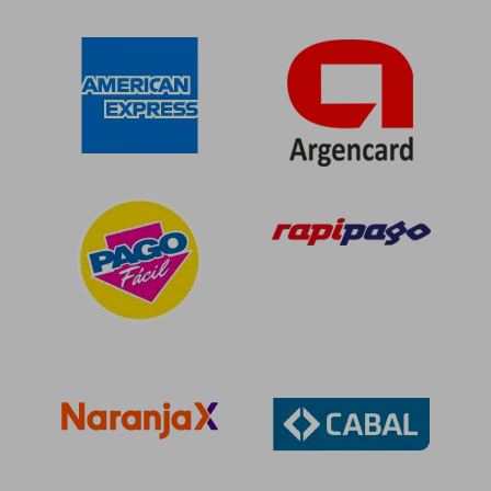
$ 126.903
$ 77.6
50%
50%
dcto.
dcto.