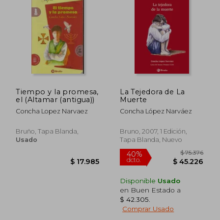
$ 36.000
$ 21.6
14%
14%
dcto.
dcto.
$ 30.857
$ 18.5
Tiempo y la promesa,
La Tejedora de La
el (Altamar (antigua))
Muerte
Concha Lopez Narvaez
Concha López Narváez
Bruño, Tapa Blanda,
Bruno, 2007, 1 Edición,
Usado
Tapa Blanda, Nuevo
Disponible
Usado
en Buen Estado a
$ 42.305
.
Comprar Usado