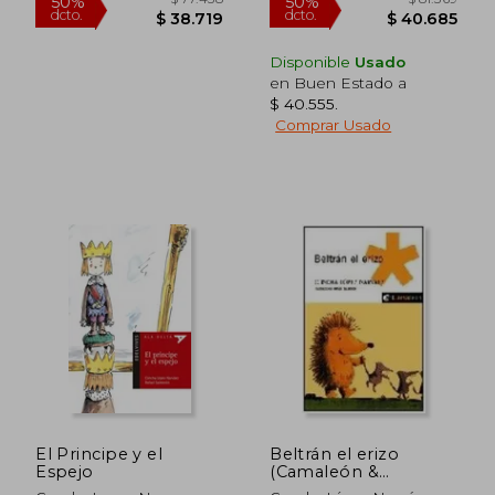
$ 65.294
$ 88.6
40%
50%
Disponible
Usado
dcto.
dcto.
$ 39.176
$ 44.3
en Buen Estado a
$ 40.555
.
Comprar Usado
El Principe y el
Beltrán el erizo
Espejo
(Camaleón &
Nautilius)