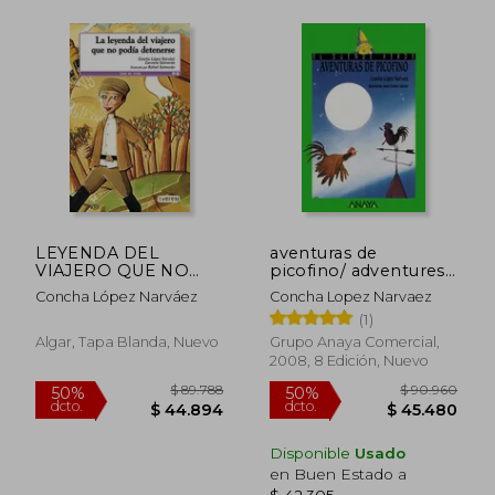
$ 93.034
$ 93.0
50%
50%
dcto.
dcto.
$ 46.517
$ 46.5
LEYENDA DEL
aventuras de
VIAJERO QUE NO
picofino/ adventures
PODIA DETENERSE,
of picofino
Concha López Narváez
Concha Lopez Narvaez
LA
(1)
Algar, Tapa Blanda, Nuevo
Grupo Anaya Comercial,
2008, 8 Edición, Nuevo
Disponible
Usado
en Buen Estado a
$ 42.305
.