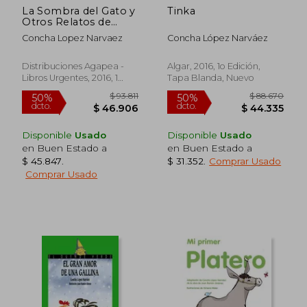
La Sombra del Gato y
Tinka
Otros Relatos de
Terror
Concha Lopez Narvaez
Concha López Narváez
Distribuciones Agapea -
Algar, 2016, 1o Edición,
Libros Urgentes, 2016, 1
Tapa Blanda, Nuevo
Edición, Tapa Blanda,
Nuevo
Disponible
Usado
Disponible
Usado
en Buen Estado a
en Buen Estado a
$ 45.847
.
$ 31.352
.
Comprar Usado
Comprar Usado
$ 84.739
$ 73.8
50%
50%
dcto.
dcto.
$ 42.370
$ 36.9