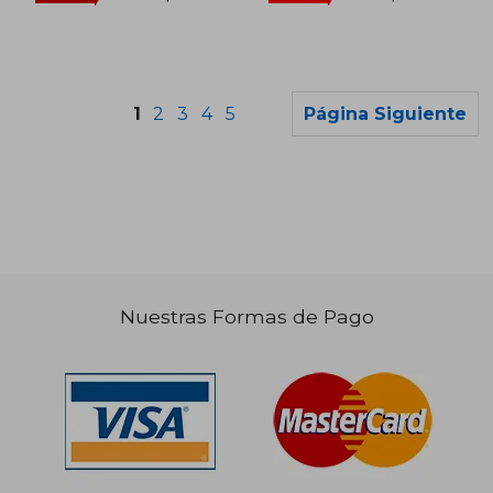
1
2
3
4
5
Página Siguiente
Nuestras Formas de Pago
$ 122.108
$ 132.9
50%
50%
dcto.
dcto.
$ 61.054
$ 66.4