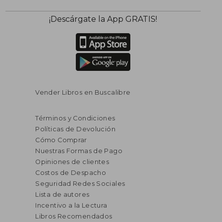
$ 95.021
$ 69.1
50%
40%
¡Descárgate la App GRATIS!
dcto.
dcto.
$ 47.511
$ 41.4
Vender Libros en Buscalibre
Términos y Condiciones
Políticas de Devolución
Cómo Comprar
Nuestras Formas de Pago
Opiniones de clientes
Costos de Despacho
Seguridad Redes Sociales
Lista de autores
Incentivo a la Lectura
Libros Recomendados