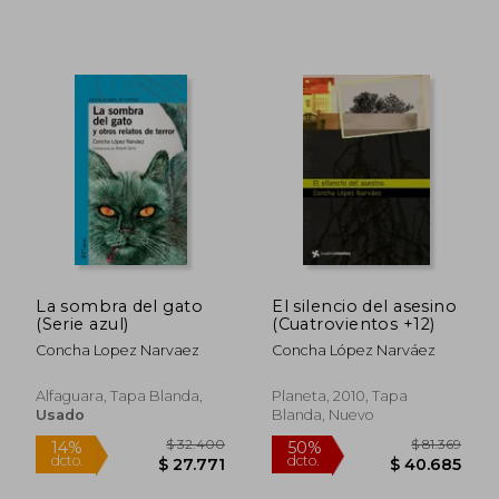
$ 75.3
40%
dcto.
$ 17.985
$ 45.2
La sombra del gato
El silencio del asesino
(Serie azul)
(Cuatrovientos +12)
Concha Lopez Narvaez
Concha López Narváez
Alfaguara, Tapa Blanda,
Planeta, 2010, Tapa
Usado
Blanda, Nuevo