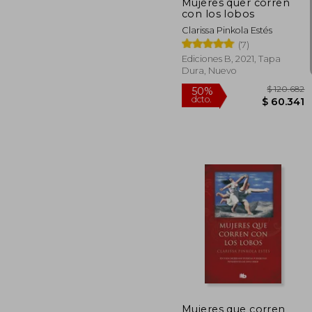
Mujeres quer corren
con los lobos
Clarissa Pinkola Estés
(7)
Ediciones B, 2021, Tapa
Dura, Nuevo
$ 1
50%
dcto.
$ 6
Mujeres que corren