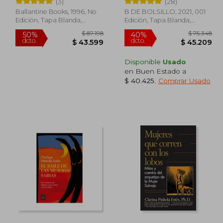
(3)
(28)
Inglés)
Ballantine Books, 1996, No
B DE BOLSILLO, 2021, 001
Edición, Tapa Blanda,
Edición, Tapa Blanda,
Nuevo
Nuevo
Disponible
Usado
en Buen Estado a
$ 40.425
.
Comprar Usado
0.000
$ 87.198
50%
40%
dcto.
dcto.
2.857
$ 43.599