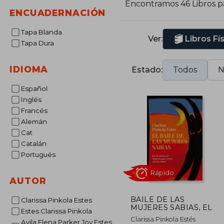
Encontramos 46 Libros 
ENCUADERNACIÓN
Tapa Blanda
Ver:
Libros Fí
Tapa Dura
IDIOMA
Estado:
Todos
N
Español
Inglés
Francés
Alemán
Cat
Catalán
Portugués
AUTOR
BAILE DE LAS
Clarissa Pinkola Estes
MUJERES SABIAS, EL
Estes Clarissa Pinkola
Rápido
Clarissa Pinkola Estés
Avila Elena Parker Joy Estes