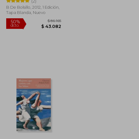
(2)
B De Bolsillo, 2012, 1 Edición,
Tapa Blanda, Nuevo
$ 75.348
$ 86.165
50%
dcto.
$ 45.209
$ 43.082