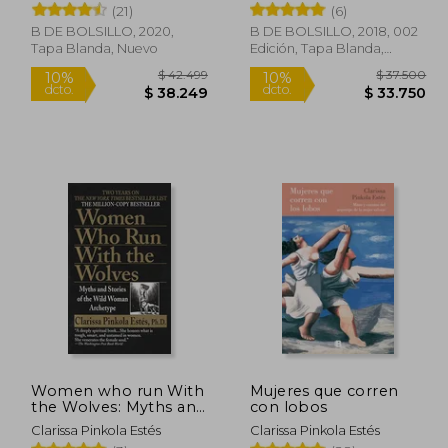
(21)
(6)
B DE BOLSILLO, 2020,
B DE BOLSILLO, 2018, 002
Tapa Blanda, Nuevo
Edición, Tapa Blanda,
Nuevo
36.499
$ 42.499
10%
10%
dcto.
dcto.
5.518
$ 38.249
Women who run With
Mujeres que corren
the Wolves: Myths and
con lobos
Stories of the Wild
Clarissa Pinkola Estés
Clarissa Pinkola Estés
Woman Archetype (en