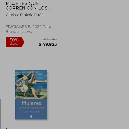
MUJERES QUE
CORREN CON LOS
LOBOS
Clarissa Pinkola Estés
EDICIONES B, 2024, Tapa
Blanda, Nuevo
$ 108.866
$ 99.649
50%
dcto.
$ 54.433
$ 49.825