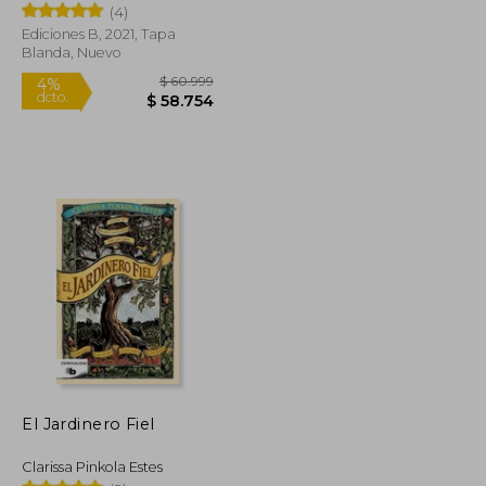
(4)
Ediciones B, 2021, Tapa
Blanda, Nuevo
$ 37.500
$ 60.999
4%
dcto.
$ 33.750
$ 58.754
El Jardinero Fiel
Clarissa Pinkola Estes