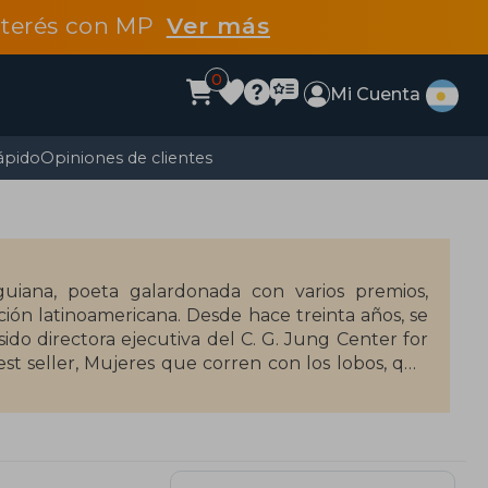
interés con MP
Ver más
0
Mi Cuenta
ápido
Opiniones de clientes
nguiana, poeta galardonada con varios premios,
ción latinoamericana. Desde hace treinta años, se
 sido directora ejecutiva del C. G. Jung Center for
t seller, Mujeres que corren con los lobos, que
res décadas, creó una nueva psicología femenina
nstintiva. Clarissa Pinkola Estés también es autora