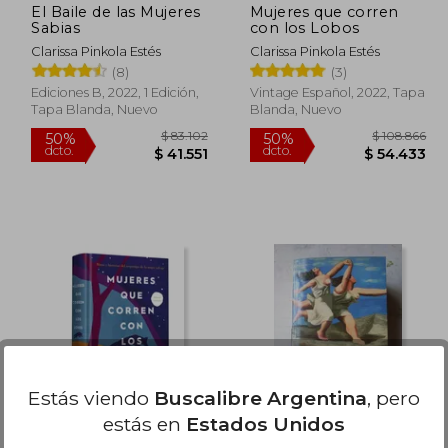
El Baile de las Mujeres
Mujeres que corren
Sabias
con los Lobos
Clarissa Pinkola Estés
Clarissa Pinkola Estés
(8)
(3)
Ediciones B, 2022, 1 Edición,
Vintage Español, 2022, Tapa
Tapa Blanda, Nuevo
Blanda, Nuevo
 58.196
$ 83.102
50%
50%
dcto.
dcto.
4.917
$ 41.551
Estás viendo
Buscalibre Argentina
, pero
estás en
Estados Unidos