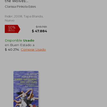
dcto.
$ 60.628
$ 63.921
the Wolves:
Contacting the Power
Clarissa Pinkola Estes
of the Wild Woman
(en Inglés)
Rider, 2008, Tapa Blanda,
Nuevo
Disponible
Usado
en Buen Estado a
$ 40.274
.
Comprar Usado