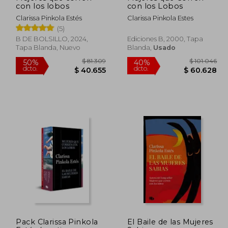
con los lobos
con los Lobos
Clarissa Pinkola Estés
Clarissa Pinkola Estes
(5)
B DE BOLSILLO, 2024,
Ediciones B, 2000, Tapa
Tapa Blanda, Nuevo
Blanda,
Usado
 73.811
$ 81.309
50%
40%
Pack Clarissa Pinkola
El Baile de las Mujeres