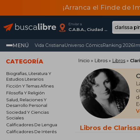
¡Arranca el Finde de I
Enviar a
C.A.B.A., Ciudad Autónoma De Buenos Aires
MENÚ
Vida Cristiana
Universo Cómics
Ranking 2026
Im
Inicio
Libros
Libros
Clar
CATEGORÍA
Biografías, Literatura Y
C
Estudios Literarios
L
Ficción Y Temas Afines
c
Filosofía Y Religión
d
Salud, Relaciones Y
E
Desarrollo Personal
c
V
Sociedad Y Ciencias
q
Sociales
d
Calificadores De Lengua
Libros de Clariss
Calificadores De Interés