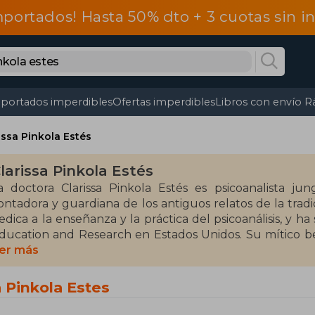
mportados! Hasta 50% dto + 3 cuotas sin 
portados imperdibles
Ofertas imperdibles
Libros con envío R
issa Pinkola Estés
larissa Pinkola Estés
a doctora Clarissa Pinkola Estés es psicoanalista ju
ontadora y guardiana de los antiguos relatos de la tradi
edica a la enseñanza y la práctica del psicoanálisis, y ha
ducation and Research en Estados Unidos. Su mítico bes
autivó a millones de lectores en todo el mundo hace t
er más
ue lleva al conocimiento del alma a través de su esencia i
e El jardinero fiel.
a Pinkola Estes