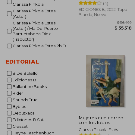
(4)
Clarissa Pinkola
EDICIONES B, 2022, Tapa
Clarissa Pinkola Estes
Blanda, Nuevo
(Autor)
Clarissa Pinkola Estes
(Autor) / Ma Del Puerto
Barruetabena Diez
(Traductor)
Clarissa Pinkola Estes Ph D
$ 
$ 3
EDITORIAL
B De Bolsillo
Ediciones B
Ballantine Books
Rider
Sounds True
Byblos
Debutxaca
Mujeres que corren
Ediciones B S A
con los lobos
Grasset
Clarissa Pinkola Estés
Heyne Taschenbuch