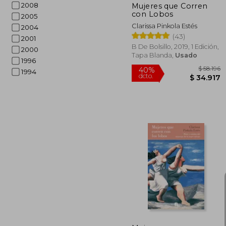
2008
Mujeres que Corren
con Lobos
2005
Clarissa Pinkola Estés
2004
(43)
2001
B De Bolsillo, 2019, 1 Edición,
2000
Tapa Blanda,
Usado
1996
1994
$
40%
dcto.
$ 3