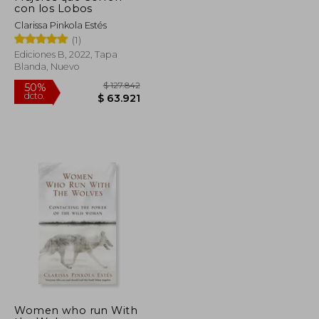
con los Lobos
Clarissa Pinkola Estés
(1)
Ediciones B, 2022, Tapa
Blanda, Nuevo
$ 101.046
$ 127.842
50%
Women who run With