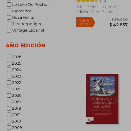
(15)
Le Livre De Poche
B DE BOLSILLO, 2009, 1
Marcador
Edición, Tapa Blanda,
Usado
Rosa Vents
Tarcherperigee
Vintage Espanol
AÑO EDICIÓN
2026
2025
$ 6
29%
2024
dcto.
$ 4
2023
2022
2021
2020
2019
2018
2012
2010
2009