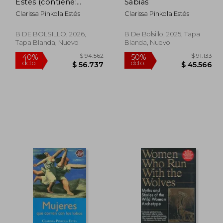
dcto.
dcto.
4.287
$ 40.655
Estés (contiene:
Sabias
Mujeres que corren
Clarissa Pinkola Estés
Clarissa Pinkola Estés
con lobos | El baile de
las mujeres sabias)
B DE BOLSILLO, 2026,
B De Bolsillo, 2025, Tapa
Tapa Blanda, Nuevo
Blanda, Nuevo