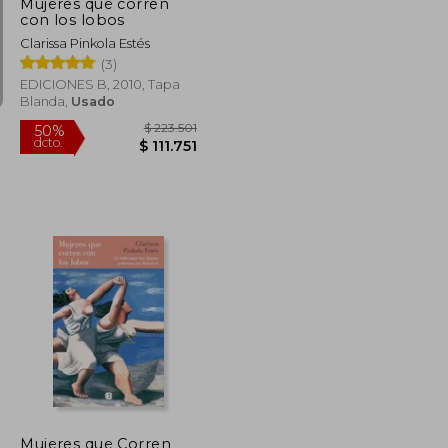
Mujeres que corren
con los lobos
Clarissa Pinkola Estés
(3)
EDICIONES B, 2010, Tapa
Blanda,
Usado
$ 60.000
$ 223.501
50%
dcto.
$ 42.857
$ 111.751
Mujeres que Corren