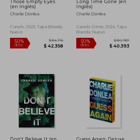
Those Empty Eyes
Long Time Gone (en
(en Inglés)
Inglés)
Charlie Donlea
Charlie Donlea
Canelo, 2023, Tapa Blanda,
Canelo Crime, 2024, Tapa
Nuevo
Blanda, Nuevo
$ 83.034
$ 80.7
40%
50%
dcto.
dcto.
$ 49.820
$ 40.3
Don't Believe It (en
Guess Again: Deluxe