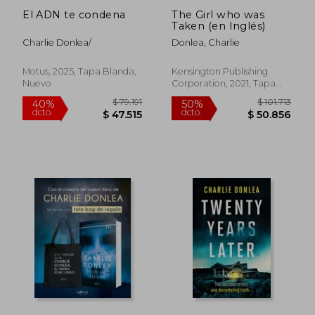
El ADN te condena
The Girl who was
Taken (en Inglés)
Charlie Donlea/
Donlea, Charlie
$ 126.601
$ 105.4
50%
50%
dcto.
dcto.
$ 63.301
$ 52.7
Motus, 2025, Tapa Blanda,
Kensington Publishing
Nuevo
Corporation, 2021, Tapa
Blanda, Nuevo