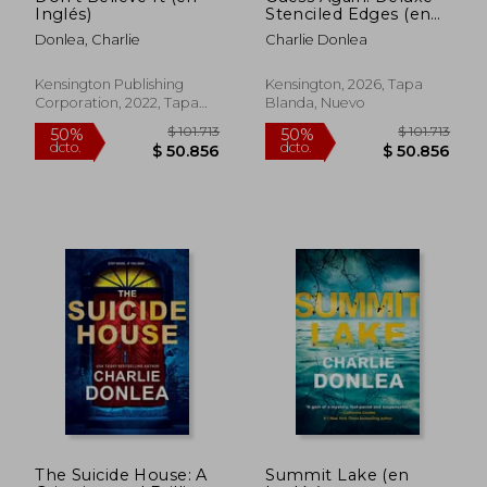
Inglés)
Stenciled Edges (en
Inglés)
Donlea, Charlie
Charlie Donlea
Kensington Publishing
Kensington, 2026, Tapa
Corporation, 2022, Tapa
Blanda, Nuevo
Blanda, Nuevo
$ 84.716
$ 80.7
50%
50%
dcto.
dcto.
$ 42.358
$ 40.3
The Suicide House: A
Summit Lake (en