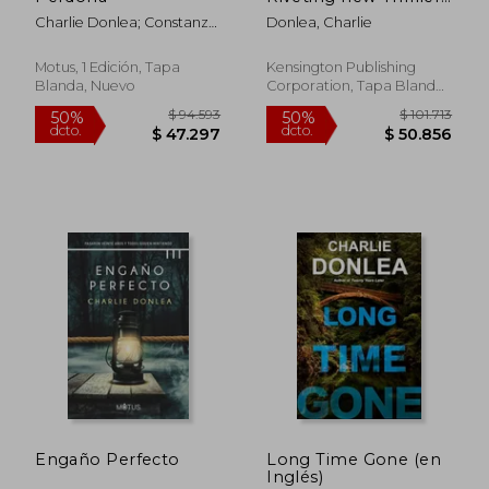
(en Inglés)
Charlie Donlea; Constanza
Donlea, Charlie
Fantin Bellocq
Motus, 1 Edición, Tapa
Kensington Publishing
Blanda, Nuevo
Corporation, Tapa Blanda,
Nuevo
$ 101.713
$ 110.0
50%
50%
dcto.
dcto.
$ 50.856
$ 55.0
Engaño Perfecto
Long Time Gone (en
Inglés)