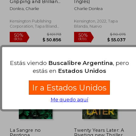
Gripping and Brilliant
Inglés)
Novel of Suspense (a
Donlea, Charlie
Charlie Donlea
Rory Moore (en
Inglés)
Kensington Publishing
Kensington, 2022, Tapa
Corporation, Tapa Blanda,
Blanda, Nuevo
Nuevo
Estás viendo
Buscalibre Argentina
, pero
estás en
Estados Unidos
$ 101.713
$ 101.
50%
50%
dcto.
dcto.
$ 50.856
$ 50.8
Ir a Estados Unidos
Me quedo aquí
La Sangre no
Twenty Years Later: A
Perdona
Riveting new Thriller