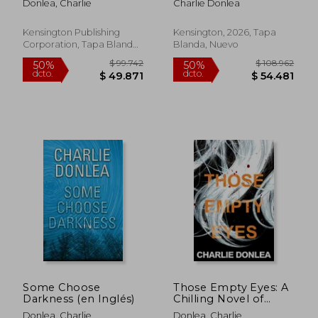
Donlea, Charlie
Charlie Donlea
Shocking Twist (en
Gripping
Inglés)
Psychological Thriller
(en Inglés)
Kensington Publishing
Kensington, 2026, Tapa
Corporation, Tapa Blanda,
Blanda, Nuevo
Nuevo
$ 123.231
$ 99.5
50%
50%
dcto.
dcto.
$ 61.616
$ 49.7
Some Choose
Those Empty Eyes: A
Darkness (en Inglés)
Chilling Novel of
Suspense With a
Donlea, Charlie
Donlea, Charlie