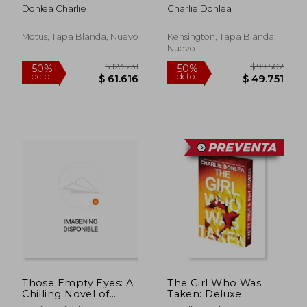
Donlea Charlie
Charlie Donlea
Motus, Tapa Blanda, Nuevo
Kensington, Tapa Blanda,
Nuevo
$ 94.593
$ 101.
50%
50%
dcto.
dcto.
$ 47.297
$ 50.8
Those Empty Eyes: A
The Girl Who Was
Chilling Novel of
Taken: Deluxe
Suspense with a
Stenciled Edges: A