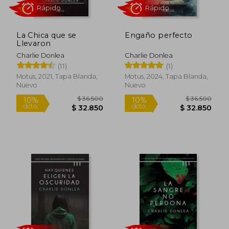
La Chica que se
Engaño perfecto
Llevaron
Charlie Donlea
Charlie Donlea
Rápido
Rápido
(11)
(1)
Motus, 2021, Tapa Blanda,
Motus, 2024, Tapa Blanda,
Nuevo
Nuevo
$ 36.500
$ 36.5
10%
10%
dcto.
dcto.
$ 32.850
$ 32.8