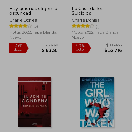
Hay quienes eligen la
La Casa de los
$ 36.500
$ 94.5
10%
50%
oscuridad
Suicidios
dcto.
dcto.
$ 32.850
$ 47.2
Charlie Donlea
Charlie Donlea
(3)
(1)
Motus, 2022, Tapa Blanda,
Motus, 2022, Tapa Blanda,
Nuevo
Nuevo