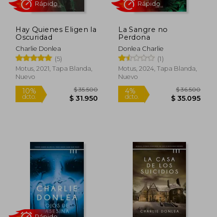
Hay Quienes Eligen la
La Sangre no
Oscuridad
Perdona
Charlie Donlea
Donlea Charlie
(5)
(1)
Motus, 2021, Tapa Blanda,
Motus, 2024, Tapa Blanda,
Rápido
Rápido
Nuevo
Nuevo
$ 35.500
$ 36.5
10%
4%
dcto.
dcto.
$ 31.950
$ 35.0