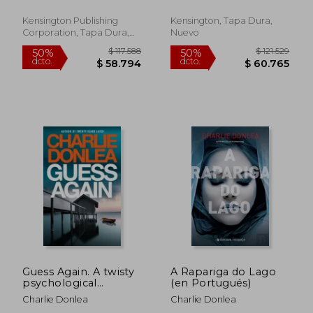
Kensington Publishing
Kensington, Tapa Dura,
Corporation, Tapa Dura,
Nuevo
Nuevo
Guess Again. A twisty
A Rapariga do Lago
psychological
(en Portugués)
suspense novel from
Charlie Donlea
Charlie Donlea
the internationally
$ 113.646
$ 119.
50%
50%