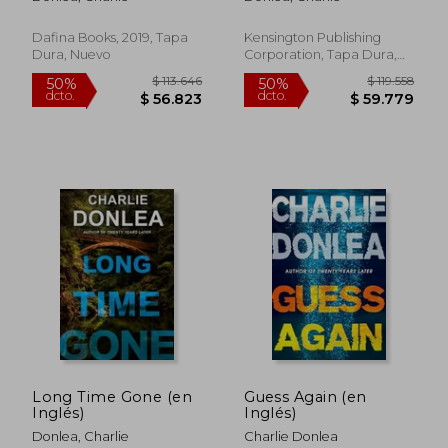
Shocking Twist (en
Inglés)
Dafina Books, 2019, Tapa
Kensington Publishing
Dura, Nuevo
Corporation, Tapa Dura,
Nuevo
Long Time Gone (en
Guess Again (en
$ 99.742
$ 108.9
50%
50%
Inglés)
Inglés)
dcto.
dcto.
$ 49.871
$ 54.4
Donlea, Charlie
Charlie Donlea