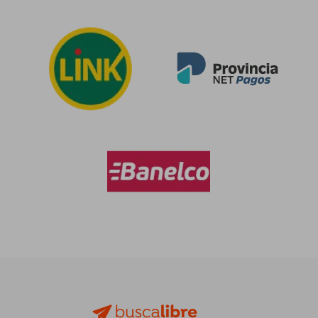
$ 116.967
$ 205.5
50%
50%
dcto.
dcto.
$ 58.484
$ 102.7