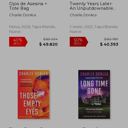
Ojos de Asesina +
Twenty Years Later:
Tote Bag
An Unputdownable
Cold Case Murder
Charlie Donlea
Charlie Donlea
Mystery With a jaw
Dropping Finale (en
Inglés)
Motus, 2026, Tapa Blanda,
Canelo, 2022, Tapa Blanda,
$ 79.191
$ 101.
Nuevo
Nuevo
40%
50%
dcto.
dcto.
$ 47.515
$ 50.8