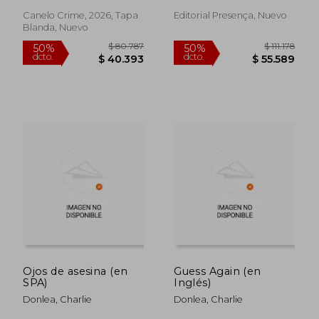
bestselling author of
dcto.
dcto.
$ 56.823
$ 59.7
Twenty Years Later
Canelo Crime, 2026, Tapa
Editorial Presença, Nuevo
Blanda, Nuevo
Ojos de asesina (en
Guess Again (en
SPA)
Inglés)
Donlea, Charlie
Donlea, Charlie