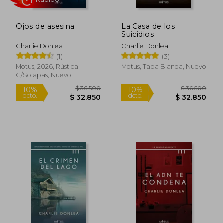
Ojos de asesina
La Casa de los
Suicidios
Charlie Donlea
Charlie Donlea
(1)
(3)
Motus, 2026, Rústica
Motus, Tapa Blanda, Nuevo
C/solapas, Nuevo
Rápido
$ 36.500
$ 36.5
10%
10%
dcto.
dcto.
$ 32.850
$ 32.8