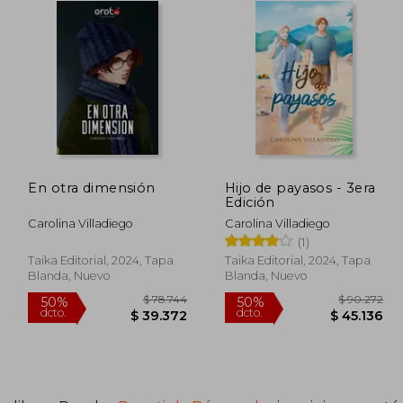
En otra dimensión
Hijo de payasos - 3era
Edición
Carolina Villadiego
Carolina Villadiego
(1)
Taika Editorial, 2024, Tapa
Taika Editorial, 2024, Tapa
Blanda, Nuevo
Blanda, Nuevo
90.272
$ 78.744
50%
50%
dcto.
dcto.
5.136
$ 39.372