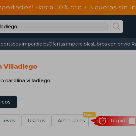
mportados! Hasta 50% dto + 3 cuotas sin 
portados imperdibles
Ofertas imperdibles
Libros con envío R
a Villadiego
ra
carolina villadiego
sicos
Nuevo
uevos
Usados
Anticuarios
Rápido