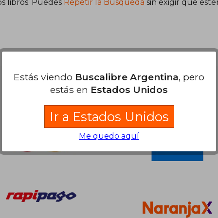
s libros. Puedes
Repetir la Búsqueda
sin exigir que est
Estás viendo
Buscalibre Argentina
, pero
Nuestras Formas de Pago
estás en
Estados Unidos
Ir a Estados Unidos
Me quedo aquí