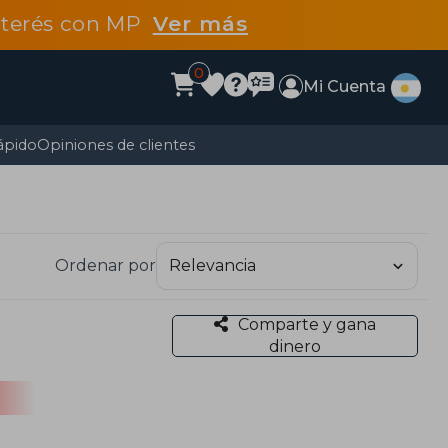
interés con MP
Ver más
0
Mi Cuenta
ápido
Opiniones de clientes
Ordenar por
Comparte y gana
dinero