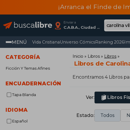
¡Arranca el Finde de I
Enviar a
C.A.B.A., Ciudad Autónoma De Buenos Aires
MENÚ
Vida Cristiana
Universo Cómics
Ranking 2026
Im
Inicio
Libros
Libros
CATEGORÍA
Libros de Carolin
Ficción Y Temas Afines
Encontramos 4 Libros pa
ENCUADERNACIÓN
Tapa Blanda
Ver:
Libros Fí
IDIOMA
Estado:
Todos
N
Español