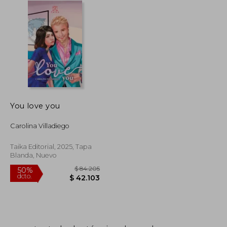
You love you
Carolina Villadiego
Taika Editorial, 2025, Tapa
Blanda, Nuevo
$ 90.272
$ 84.205
50%
dcto.
$ 45.136
$ 42.103